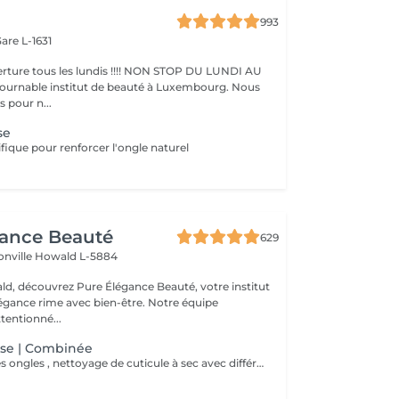
993
are L-1631
ture tous les lundis !!!! NON STOP DU LUNDI AU
pour n...
se
fique pour renforcer l'ongle naturel
gance Beauté
629
onville
Howald L-5884
d, découvrez Pure Élégance Beauté, votre institut
légance rime avec bien-être. Notre équipe
tentionné...
se | Combinée
Mise en forme des ongles , nettoyage de cuticule à sec avec différentes mèches de ponceuse. Crème pour les mains