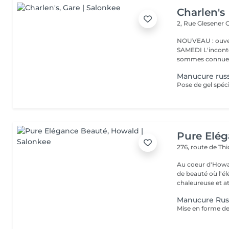
Charlen's
2, Rue Glesener
G
NOUVEAU : ouver
SAMEDI L'incontournable institut de beauté à Luxembourg. Nous
sommes connues 
Manucure rus
Pose de gel spéci
Pure Elé
276, route de Thi
Au coeur d'Howal
de beauté où l'é
chaleureuse et at
Manucure Rus