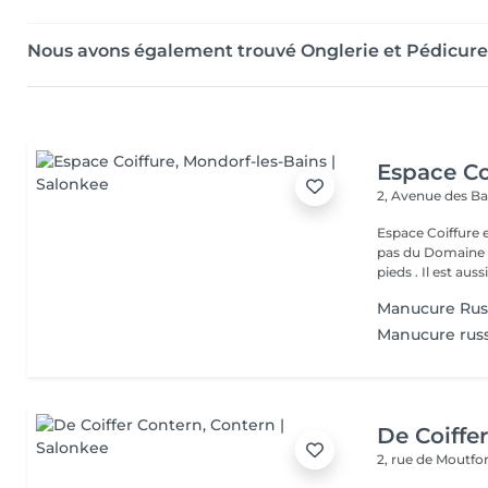
Nous avons également trouvé Onglerie et Pédicur
Espace Co
2, Avenue des B
Espace Coiffure est un salon M
pas du Domaine T
pieds . Il est aussi.
Manucure Rus
Manucure rus
De Coiffe
2, rue de Moutfo