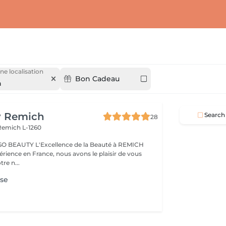
ne localisation
Bon Cadeau
h
y Remich
Search
28
Remich L-1260
nce de la Beauté à REMICH
érience en France, nous avons le plaisir de vous
tre n...
se