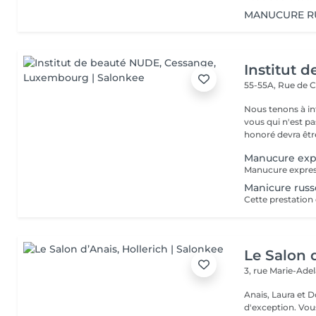
MANUCURE RU
Institut 
55-55A, Rue de 
Nous tenons à in
vous qui n'est pa
honoré devra être
Manucure exp
Manicure rus
Le Salon 
3, rue Marie-Ade
Anais, Laura et D
d'exception. Vous serez accueillis dans un cadre raffiné et feutré pour