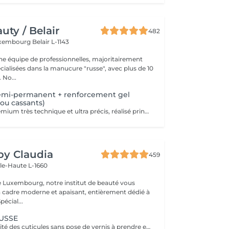
ty / Belair
482
xembourg Belair L-1143
 équipe de professionnelles, majoritairement
cialisées dans la manucure "russe", avec plus de 10
ans d'expérience. No...
emi-permanent + renforcement gel
 ou cassants)
Soin complet premium très technique et ultra précis, réalisé principalement à la ponceuse afin d'obtenir un contour d'ongle parfaitement net et une application du vernis au plus près, voire légèrement sous la cuticule. Cette technique permet de retarder visuellement la repousse d'environ 10 jours. Résultat visuel : -Ongles extrêmement soignés, contours nets, forme impeccable -Effet Instagram / photo studio : propre, précis, sans petites peaux apparentes Nous incluons un renforcement en gel, fortement conseillé pour les ongles longs, fragiles ou cassants. Une solution idéale pour des ongles impeccables et durables : -Tenue moyenne : Jusqu'à 4 semaines !!!! Contenu de la prestation -> 95 € : -Dépose de l'ancien vernis semi-permanent et/ou gel (si nécessaire, déjà incluse dans ce prix/service) -Préparation très minutieuse de la plaque de l'ongle -Élimination des peaux mortes -Mise en forme et limage des ongles -Traitement délicat des cuticules -Renforcement en gel -Correction de la forme naturelle des ongles (optionnel, réservez svp "AVEC décoration simple" dans ce cas) -Application du vernis semi-permanent -Application d'huile pour cuticules et de crème pour les mains Optionnel : -Prix par ongle pour extension jusqu'à 5 ongles (réservez svp "AVEC décoration simple" dans ce cas) +3€ par ongle -Prix par ongle pour décoration jusqu'à 5 ongles (réservez svp "AVEC décoration simple" dans ce cas) +3€ par ongle -Prix pour décoration simple (French, Chrome, Baby Boomer, Cat Eyes, Stickers, Foil) 6-10 ongles -> +20€ -Prix pour décoration complexe (3D, Dessins à la mains, Stamping, French avec Chrome, Baby Boomer avec Chrome, French avec Cat Eyes) 6-10 ongles -> +30€
 by Claudia
459
lle-Haute L-1660
e Luxembourg, notre institut de beauté vous
n cadre moderne et apaisant, entièrement dédié à
re bien-être. Spécial...
USSE
Retrait de la totalité des cuticules sans pose de vernis à prendre en plus