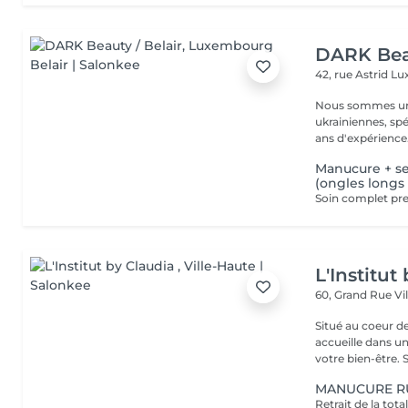
DARK Beau
42, rue Astrid
Lu
Nous sommes une
ukrainiennes, spé
Manucure + s
(ongles longs
L'Institut
60, Grand Rue
Vi
Situé au coeur d
accueille dans u
vot
MANUCURE R