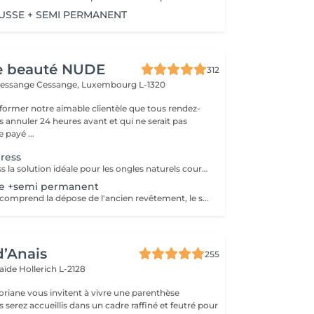
SSE + SEMI PERMANENT
de beauté NUDE
312
Cessange
Cessange, Luxembourg L-1320
former notre aimable clientèle que tous rendez-
s annuler 24 heures avant et qui ne serait pas
 payé ...
ress
Manucure express la solution idéale pour les ongles naturels courts. Cette prestation comprend la dépose du revêtement, une préparation rapide des ongles et des cuticules, un renforcement avec une base rubber transparente et une finition avec un top camouflage. Sans modification de la forme naturelle de l'ongle : nous conservons votre forme habituelle, ovale ou carrée.
se +semi permanent
Cette prestation comprend la dépose de l'ancien revêtement, le soin des cuticules, le travail des contours de l'ongle, la préparation de la plaque ongulaire et l'application d'un nouveau vernis semi-permanent. Afin de conserver un résultat soigné et durable, un remplissage est recommandé toutes les 2,5 à 3 semaines.
d’Anais
255
laïde
Hollerich L-2128
oriane vous invitent à vivre une parenthèse