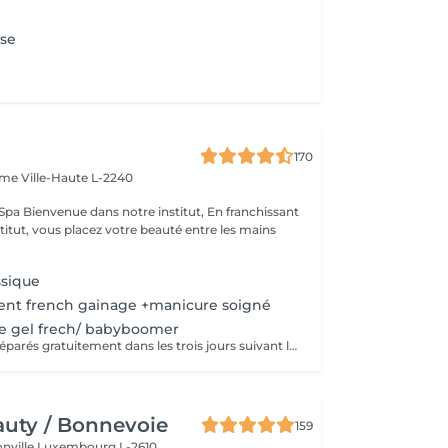
se
170
Dame
Ville-Haute L-2240
 franchissant
nstitut, vous placez votre beauté entre les mains
.
ssique
nt french gainage +manicure soigné
e gel frech/ babyboomer
Les ongles sont réparés gratuitement dans les trois jours suivant le service ! A partir du quatrième jour la prestation est payante.
uty / Bonnevoie
159
onville
Luxembourg L-2610