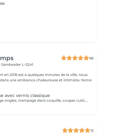
se
temps
98
e
Sandweiler L-5241
t en 2016 est à quelques minutes de la ville, nous
 dans une ambiance chaleureuse et intimiste. Notre
e avec vernis classique
Coupage et limage ongles, trempage dans coquille, couper cuticule avec pince à envie, bloc ponce, sérum, crème. Prévoir plus de temps au salon jusqu'à séchage complet du vernis. La manucure russe vous offrira un rendu absolument parfait. Votre cuticule sera repoussée de manière maximale. La manucure russe convient à tous types d'ongles, même les plus abîmés, car elle va permettre de préparer et renforcer l'ongle et également de l'allonger en repoussant plus haut les cuticules.
13