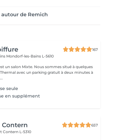
e autour de Remich
iffure
167
ains
Mondorf-les-Bains L-5610
ixte. Nous sommes situé à quelques
hermal avec un parking gratuit à deux minutes à
..
se seule
se en supplément
r Contern
657
rt
Contern L-5310