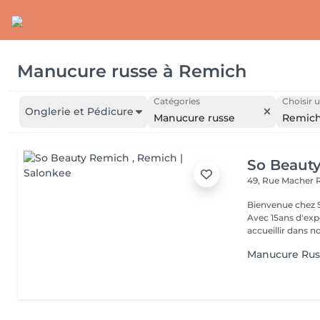
Manucure russe
à
Remich
Catégories
Choisir u
Onglerie et Pédicure
Manucure russe
Remic
So Beaut
49, Rue Macher
Bienvenue chez SO BEAUTY L'Excelle
Avec 15ans d'exp
accueillir dans no
Manucure Rus