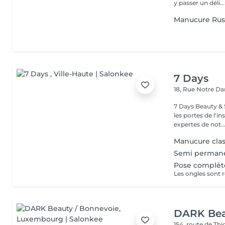
y passer un déli...
Manucure Rus
7 Days
18, Rue Notre 
7 Days Beauty & Spa Bienvenue dans notre institut, En
les portes de l'i
expertes de not..
Manucure cla
Semi permane
Pose complèt
DARK Bea
154, route de Thi