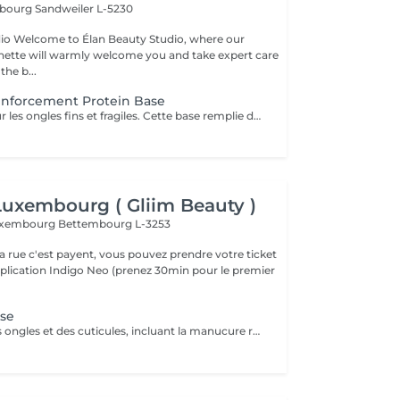
mbourg
Sandweiler L-5230
here our
nette will warmly welcome you and take expert care
the b...
enforcement Protein Base
Protein Base pour les ongles fins et fragiles. Cette base remplie de protéines ravivent et renforcent vos ongles. Il protège, renforce et restaure instantanément et au long terme les ongles. Formule douce et soignante qui protège la plaque naturelle de l ongle contre les agressions extérieures et les traumatismes mécaniques.
 Luxembourg ( Gliim Beauty )
 Luxembourg
Bettembourg L-3253
a rue c'est payent, vous pouvez prendre votre ticket
application Indigo Neo (prenez 30min pour le premier
se
Soin complet des ongles et des cuticules, incluant la manucure russe, le limage et la mise en forme, suivi de l'application d'un vernis traditionnel transparent pour des mains nettes, soignées et élégantes.