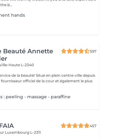
the b...
tment hands
de Beauté Annette
597
ier
Ville-Haute L-2340
uté! Situé en plein centre-ville depuis
st fournisseur officiel de la cour et également le plus
 : peeling - massage - paraffine
 FAIA
457
eur
Luxembourg L-2311