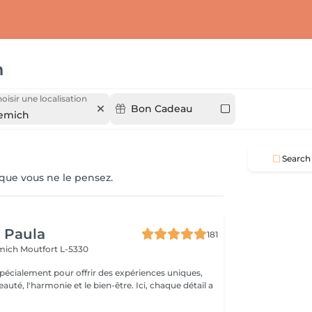
h
oisir une localisation
Bon Cadeau
emich
Search
 que vous ne le pensez.
y Paula
181
emich
Moutfort L-5330
pécialement pour offrir des expériences uniques,
 l'harmonie et le bien-être. Ici, chaque détail a