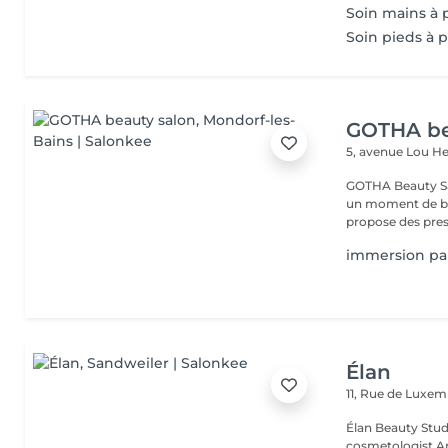
Soin mains à 
Soin pieds à p
GOTHA be
5, avenue Lou 
GOTHA Beauty Salon 
un moment de bea
propose des prest
immersion par
Élan
11, Rue de Luxe
Élan Beauty Studio Welcome to Élan Beauty Studio, w
cosmetologist A