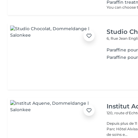
Paraffin trea
Studio Ch
6, Rue Jean Engl
Paraffine po
Paraffine pou
Institut 
120, route d'Ech
Depuis plus de 1
Parc Hôtel Alvisse
de soins e...