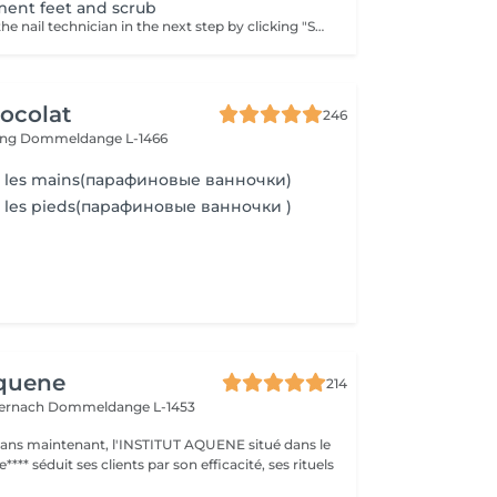
tment feet and scrub
You can choose the nail technician in the next step by clicking "Select employee". 1. First we exfoliate the skin with gentle scrub Vagheggi (based on brown sugar and ground coffee that have an exfoliating effect; also it includes detoxifying green clay) 2. After, we apply hydrating cream Vagheggi (that includes coconut oil and cocoa butter, vitamin E and moisturising hyaluronic acid) - it's amazing for nourishing and hydrating. 3. The last step is the paraffin wax itself. You gently dip a few times your foot into the warm melted paraffin. It builds up a thick, warm "glove" of wax. 4. Once the wax layers are set, the foot is wrapped in a protective plastic liner and then placed into a soft glove. This insulates the heat and allows the moisture to be absorbed. For 15-20 min you have time to rest and relax. 5. The final step is to remove everything and your feet are ready, fully nourished. Depending on your skin and desire, you can repeat this treatment 2-4 time once a week or 2 weeks to get a cumulative effect. Advantages: Deeply nourishes dry skin, restores elasticity, and provides a "velvet skin" effect. Ideal after winter.
ocolat
246
ing
Dommeldange L-1466
ur les mains(парафиновые ванночки)
r les pieds(парафиновые ванночки )
Aquene
214
ternach
Dommeldange L-1453
1 ans maintenant, l'INSTITUT AQUENE situé dans le
**** séduit ses clients par son efficacité, ses rituels