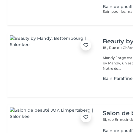
Bain de paraf
Beauty b
18 , Rue du Châ
Mandy Jorge est r
by Mandy, un espa
Notre éq...
Bain Paraffine
Salon de 
61, rue Ermesind
Bain de paraf