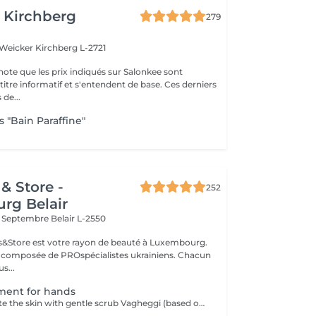
 Kirchberg
279
 Weicker
Kirchberg L-2721
note que les prix indiqués sur Salonkee sont
tre informatif et s'entendent de base. Ces derniers
 de...
 "Bain Paraffine"
& Store -
252
rg Belair
x Septembre
Belair L-2550
ils&Store est votre rayon de beauté à Luxembourg.
t composée de PROspécialistes ukrainiens. Chacun
s...
tment for hands
1. First we exfoliate the skin with gentle scrub Vagheggi (based on brown sugar and ground coffee that have an exfoliating effect; also it includes detoxifying green clay) 2. After, we apply hydrating cream Vagheggi (that includes coconut oil and cocoa butter, vitamin E and moisturising hyaluronic acid) - it's amazing for nourishing and hydrating. 3. The last step is the paraffin wax itself. You gently dip a few times your hand into the warm melted paraffin. It builds up a thick, warm "glove" of wax. 4. Once the wax layers are set, the hand is wrapped in a protective plastic liner and then placed into a soft glove. This insulates the heat and allows the moisture to be absorbed. For 15-20 min you have time to rest and relax. 5. The final step is to remove everything and your hands are ready, fully nourished. Depending on your skin and desire, you can repeat this treatment 2-4 time once a week or 2 weeks to get a cumulative effect. Advantages: Deeply nourishes dry skin, restores elasticity, and provides a "velvet skin" effect. Ideal after winter.