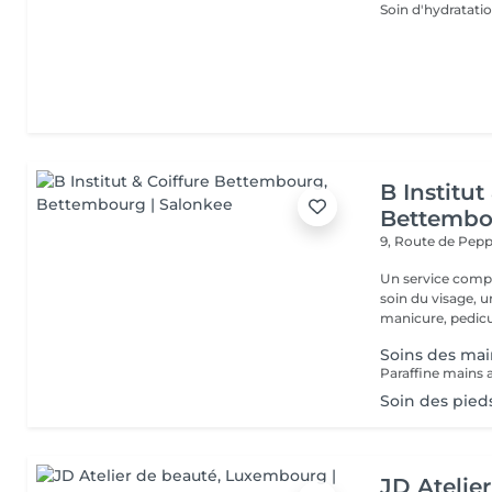
Soin d'hydratati
B Institut
Bettembo
9, Route de Pe
Un service comple
soin du visage, 
manicure, pedicur
Soins des main
Paraffine mains a
Soin des pieds
JD Atelie