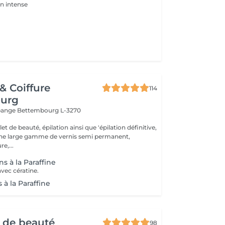
on intense
 & Coiffure
114
urg
ppange
Bettembourg L-3270
t de beauté, épilation ainsi que 'épilation définitive,
une large gamme de vernis semi permanent,
e,...
s à la Paraffine
vec cératine.
 à la Paraffine
r de beauté
98