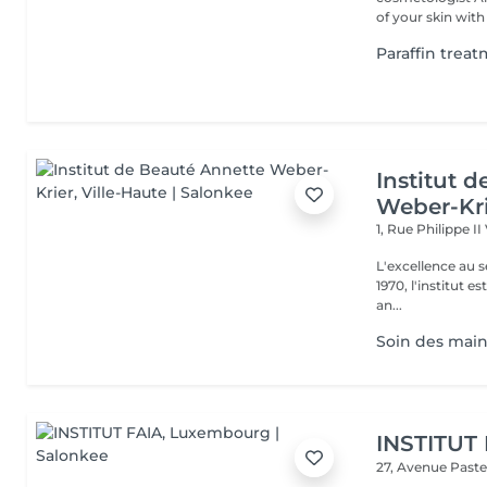
of your skin with 
Paraffin trea
Institut 
Weber-Kr
1, Rue Philippe II
L'excellence au service de la bea
1970, l'institut e
an...
Soin des mains
INSTITUT
27, Avenue Past