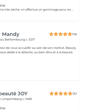
fine
Soin pour les mains très sèche: on effectue un gommage pour enlever les peaux mortes, on applique une crème très grasse et on trempe les mains dans la paraffine chaude pour faire pénétrer la crème en profondeur et redonner aux mains la douceur. Après un temps de pose nous terminons par un massage des mains pour faire pénétrer l'excédant de crème.
y Mandy
178
teau
Bettembourg L-3217
avi de vous accueillir au sein de son institut, Beauty
ce dédié à la détente, au bien-être et à la beauté.
beauté JOY
137
e
Limpertsberg L-1469
fine