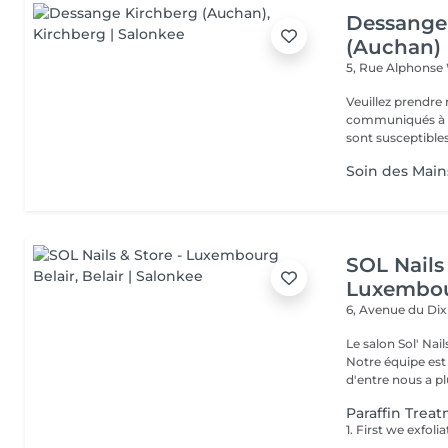
Dessange
(Auchan)
5, Rue Alphonse
Veuillez prendre 
communiqués à ti
sont susceptibles
Soin des Mains
SOL Nails 
Luxembou
6, Avenue du Di
Le salon Sol' Na
Notre équipe es
d'entre nous a plu
Paraffin Trea