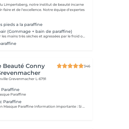
du Limpertsberg, notre institut de beauté incarne
t de l'excellence. Notre équipe d'expertes
 pieds a la paraffine
air (Gommage + bain de paraffine)
Soin intense pour les mains très sèches et agressées par le froid ou les produits. Comprend le limage des ongles, la pousse et la coupe des cuticules, gommage, masque à la paraffine de 10 minutes et massage avec une crème de soin. Application d'une base transparente si désirée.
araffine
de Beauté Conny
346
Grevenmacher
nville
Grevenmacher L-6791
 Paraffine
asque Paraffine
 Paraffine
Manucure avec un Masque Paraffine Information importante : Si vous avez encore du vernis semi-permanent sur vos ongles, vous devez le signaler lors de la réservation d'une manucure (enlever le vernis semi-permanent), sinon nous n'aurons pas assez de temps pour la manucure réservée ! ATTENTION : Nous ne pouvons pas enlever les ongles en gel ou en acrylique !