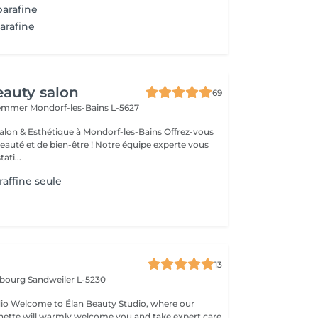
parafine
arafine
auty salon
69
Hemmer
Mondorf-les-Bains L-5627
& Esthétique à Mondorf-les-Bains Offrez-vous
uté et de bien-être ! Notre équipe experte vous
ati...
affine seule
13
mbourg
Sandweiler L-5230
here our
nette will warmly welcome you and take expert care