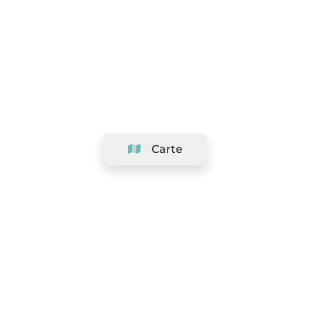
Carte
Société
Support
Équipe
&
Carrières
Référencer votre salon