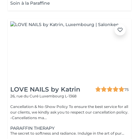
Soin à la Paraffine
LOVE NAILS by Katrin
75
26, rue du Curé
Luxembourg L-1368
Cancellation & No-Show Policy To ensure the best service for all
our clients, we kindly ask you to respect our cancellation policy.
-Cancellations ma...
PARAFFIN THERAPY
The secret to softness and radiance. Indulge in the art of pure rejuvenation with our Paraffin Therapy a deeply nourishing ritual designed to restore silky smoothness and elegant suppleness to your hands or feet. Your experience includes: Refining scrub gently polishes and renews the skin's texture Nourishing cream massage envelops your skin in moisture and relaxation Warm paraffin cocoon seals in hydration while improving circulation and elasticity The result: Satin-soft skin, restored comfort, and a youthful glow that lasts. Perfect as a standalone treatment or the ultimate finishing touch to your manicure or pedicure. A moment of warmth, luxury, and renewal your skin deserves nothing less. Recommended Frequency: For beautifully soft, hydrated skin, enjoy one paraffin therapy session per week for the first few treatments, then every 23 weeks to maintain lasting smoothness and radiance. Contraindications: Not recommended in case of open wounds, inflammation, skin irritation, or infection. Always ensure the skin is healthy and comfortable before treatment.