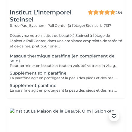
Institut L'Intemporel
284
Steinsel
6, rue Paul Eyschen - Pall Center (à l’étage)
Steinsel L-7317
Découvrez notre institut de beauté à Steinsel à l'étage de
l'épicerie Pall Center, dans une ambiance empreinte de sérénité
et de calme, prêt pour une ...
Masque thermique paraffine (en complément de
soin)
Pour terminer en beauté et tout en volupté votre soin visage, nous vous proposons le 'double masque '. Cela consiste en une application d'un masque crème bourré d'actifs hydratants/régénérants/anti-âge ou anti-oxydants suivi d'un bain de paraffine tiède. Ceci permet la pénétration intégrale du masque crème grâce à la chaleur de la paraffine et une fin de soin en douceur grâce aux actifs de la paraffine adoucissants et calmants. Une véritable invitation à la détente.
Supplément soin paraffine
La paraffine agit en protégeant la peau des pieds et des mains contre les agressions extérieures. Sa capacité de rétention d'eau favorise l'hydratation de la peau. Le traitement à la paraffine est idéal pour avoir des membres lisses. En effet, ce produit procure un effet rajeunissant à la peau, en plus de l'adoucir. Uniquement avec un service de manucurie effectué à l'institut le même jour
Supplément paraffine
La paraffine agit en protégeant la peau des pieds et des mains contre les agressions extérieures. Sa capacité de rétention d'eau favorise l'hydratation de la peau. Le traitement à la paraffine est idéal pour avoir des membres lisses. En effet, ce produit procure un effet rajeunissant à la peau, en plus de l'adoucir. Uniquement avec un service de beauté des pieds ou de pédicurie effectué à l'institut le même jour