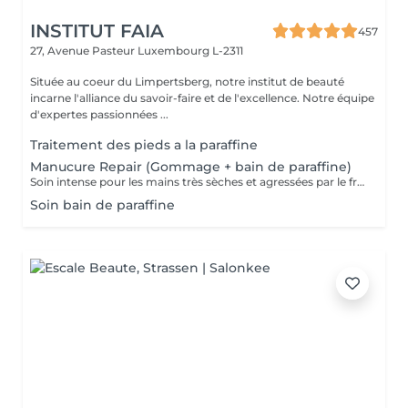
INSTITUT FAIA
457
27, Avenue Pasteur
Luxembourg L-2311
Située au coeur du Limpertsberg, notre institut de beauté
incarne l'alliance du savoir-faire et de l'excellence. Notre équipe
d'expertes passionnées ...
Traitement des pieds a la paraffine
Manucure Repair (Gommage + bain de paraffine)
Soin intense pour les mains très sèches et agressées par le froid ou les produits. Comprend le limage des ongles, la pousse et la coupe des cuticules, gommage, masque à la paraffine de 10 minutes et massage avec une crème de soin. Application d'une base transparente si désirée.
Soin bain de paraffine