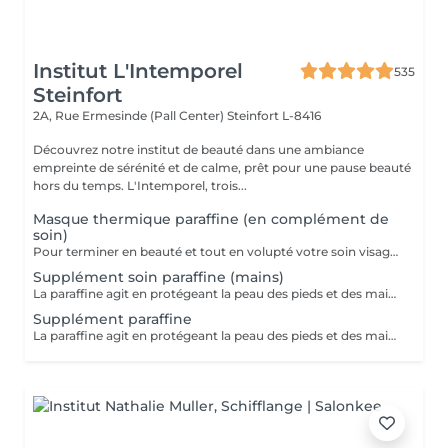
Institut L'Intemporel
535
Steinfort
2A, Rue Ermesinde (Pall Center)
Steinfort L-8416
Découvrez notre institut de beauté dans une ambiance
empreinte de sérénité et de calme, prêt pour une pause beauté
hors du temps. L'Intemporel, trois...
Masque thermique paraffine (en complément de
soin)
Pour terminer en beauté et tout en volupté votre soin visage, nous vous proposons le 'double masque '. Cela consiste en une application d'un masque crème bourré d'actifs hydratants/régénérants/anti-âge ou anti-oxydants suivi d'un bain de paraffine tiède. Ceci permet la pénétration intégrale du masque crème grâce à la chaleur de la paraffine et un fin de soin en douceur grâce aux actifs de la paraffine adoucissants et calmants. Une véritable sensation de détente.
Supplément soin paraffine (mains)
La paraffine agit en protégeant la peau des pieds et des mains contre les agressions extérieures. Sa capacité de rétention d'eau favorise l'hydratation de la peau. Le traitement à la paraffine est idéal pour avoir des membres lisses. En effet, ce produit procure un effet rajeunissant à la peau, en plus de l'adoucir. Uniquement avec un service de manucurie effectué à l'institut le même jour
Supplément paraffine
La paraffine agit en protégeant la peau des pieds et des mains contre les agressions extérieures. Sa capacité de rétention d'eau favorise l'hydratation de la peau. Le traitement à la paraffine est idéal pour avoir des membres lisses. En effet, ce produit procure un effet rajeunissant à la peau, en plus de l'adoucir. Uniquement avec un service de beauté des pieds ou de pédicurie effectué à l'institut le même jour