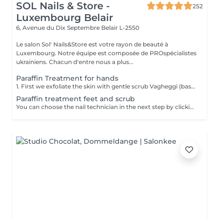
SOL Nails & Store -
252
Luxembourg Belair
6, Avenue du Dix Septembre
Belair L-2550
Le salon Sol' Nails&Store est votre rayon de beauté à
Luxembourg. Notre équipe est composée de PROspécialistes
ukrainiens. Chacun d'entre nous a plus...
Paraffin Treatment for hands
1. First we exfoliate the skin with gentle scrub Vagheggi (based on brown sugar and ground coffee that have an exfoliating effect; also it includes detoxifying green clay) 2. After, we apply hydrating cream Vagheggi (that includes coconut oil and cocoa butter, vitamin E and moisturising hyaluronic acid) - it's amazing for nourishing and hydrating. 3. The last step is the paraffin wax itself. You gently dip a few times your hand into the warm melted paraffin. It builds up a thick, warm "glove" of wax. 4. Once the wax layers are set, the hand is wrapped in a protective plastic liner and then placed into a soft glove. This insulates the heat and allows the moisture to be absorbed. For 15-20 min you have time to rest and relax. 5. The final step is to remove everything and your hands are ready, fully nourished. Depending on your skin and desire, you can repeat this treatment 2-4 time once a week or 2 weeks to get a cumulative effect. Advantages: Deeply nourishes dry skin, restores elasticity, and provides a "velvet skin" effect. Ideal after winter.
Paraffin treatment feet and scrub
You can choose the nail technician in the next step by clicking "Select employee". 1. First we exfoliate the skin with gentle scrub Vagheggi (based on brown sugar and ground coffee that have an exfoliating effect; also it includes detoxifying green clay) 2. After, we apply hydrating cream Vagheggi (that includes coconut oil and cocoa butter, vitamin E and moisturising hyaluronic acid) - it's amazing for nourishing and hydrating. 3. The last step is the paraffin wax itself. You gently dip a few times your foot into the warm melted paraffin. It builds up a thick, warm "glove" of wax. 4. Once the wax layers are set, the foot is wrapped in a protective plastic liner and then placed into a soft glove. This insulates the heat and allows the moisture to be absorbed. For 15-20 min you have time to rest and relax. 5. The final step is to remove everything and your feet are ready, fully nourished. Depending on your skin and desire, you can repeat this treatment 2-4 time once a week or 2 weeks to get a cumulative effect. Advantages: Deeply nourishes dry skin, restores elasticity, and provides a "velvet skin" effect. Ideal after winter.