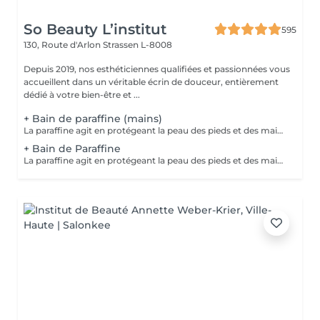
So Beauty L’institut
595
130, Route d'Arlon
Strassen L-8008
Depuis 2019, nos esthéticiennes qualifiées et passionnées vous
accueillent dans un véritable écrin de douceur, entièrement
dédié à votre bien-être et ...
+ Bain de paraffine (mains)
La paraffine agit en protégeant la peau des pieds et des mains contre les agressions extérieures. Sa capacité de rétention d'eau favorise l'hydratation de la peau. Le traitement à la paraffine est idéal pour avoir des membres lisses. En effet, ce produit procure un effet rajeunissant à la peau, en plus de l'adoucir. Ce traitement est ainsi surtout recommandé à toute personne ayant la peau sèche.
+ Bain de Paraffine
La paraffine agit en protégeant la peau des pieds et des mains contre les agressions extérieures. Sa capacité de rétention d'eau favorise l'hydratation de la peau. Le traitement à la paraffine est idéal pour avoir des membres lisses. En effet, ce produit procure un effet rajeunissant à la peau, en plus de l'adoucir. Ce traitement est ainsi surtout recommandé à toute personne ayant la peau sèche.