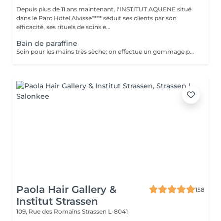
Depuis plus de 11 ans maintenant, l'INSTITUT AQUENE situé
dans le Parc Hôtel Alvisse**** séduit ses clients par son
efficacité, ses rituels de soins e...
Bain de paraffine
Soin pour les mains très sèche: on effectue un gommage pour enlever les peaux mortes, on applique une crème très grasse et on trempe les mains dans la paraffine chaude pour faire pénétrer la crème en profondeur et redonner aux mains la douceur. Après un temps de pose nous terminons par un massage des mains pour faire pénétrer l'excédant de crème.
Paola Hair Gallery &
158
Institut Strassen
109, Rue des Romains
Strassen L-8041