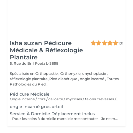
Isha suzan Pédicure
101
Médicale & Réflexologie
Plantaire
5, Rue du Brill
Foetz L-3898
Spécialisée en Orthoplastie , Orthonyxie, onychoplasie ,
réflexologie plantaire ,Pied diabétique , ongle incarné , Toutes
Pathologies du Pied .
Pédicure Médicale
Ongle incarné / cors / callosité / mycoses / talons crevasses / coupe les ongles /soin pied d'athlète sportif / durillons / pensmemt / pieds diabétiques / onychoplastie construire ongles
ongle incarné gros orteil
Service À Domicile Déplacement inclus
- Pour les soins à domicile merci de me contacter - Je ne me déplace pas à plus de 20 KM