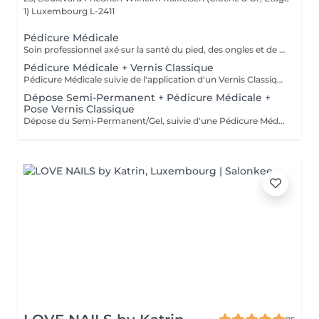
1)
Luxembourg L-2411
Pédicure Médicale
Soin professionnel axé sur la santé du pied, des ongles et de la peau, avec traitement des ongles incarnés, cors, durillons et callosités. Sans application de vernis.
Pédicure Médicale + Vernis Classique
Pédicure Médicale suivie de l'application d'un Vernis Classique. Convient aux clientes souhaitant un soin médical avec une finition Classique.
Dépose Semi-Permanent + Pédicure Médicale +
Pose Vernis Classique
Dépose du Semi-Permanent/Gel, suivie d'une Pédicure Médicale et de l'application d'un nouveau Semi-Permanent sur les ongles des pieds. Recommandé lorsque du Semi-Permanent est déjà présent.