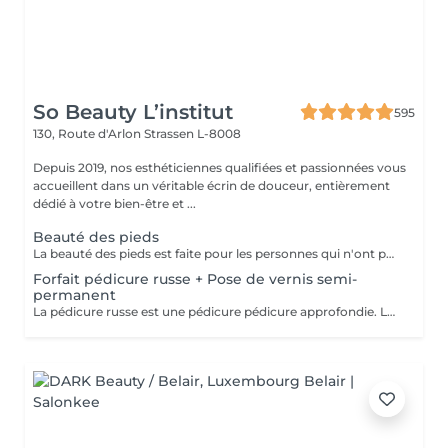
So Beauty L’institut
595
130, Route d'Arlon
Strassen L-8008
Depuis 2019, nos esthéticiennes qualifiées et passionnées vous
accueillent dans un véritable écrin de douceur, entièrement
dédié à votre bien-être et ...
Beauté des pieds
La beauté des pieds est faite pour les personnes qui n'ont pas de problème particulier au niveau de leur pieds. Elle comprend la pousse des cuticules, la coupe des ongles et le limage, léger ponçage de la plaque de l'ongle, et rape de la plante du pied. Pose de vernis transparent et application de crème inclues.
Forfait pédicure russe + Pose de vernis semi-
permanent
La pédicure russe est une pédicure pédicure approfondie. La durée de votre vernis permanent va durer 1 semaine de plus.