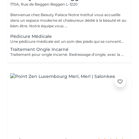
170A, Rue de Beggen
Beggen L-1220
Bienvenue chez Beauty Palace Notre institut vous accueille
dans un espace moderne et chaleureux dédié à la beauté et au
bien-être. Notre équipe vous ...
Pédicure Médicale
Une pédicure médicale est un soin des pieds qui se concentre sur les problèmes spécifiques des pieds: *Ongles incarnés *Ongles courbes *Callosités *Cors *Durillons *Oeil de perdrix *Corne *Mycoses *Pieds d'athlète
Traitement Ongle Incarné
Traitement pour ongle incarné. Redressage d'ongle, avec la pose d'un "spange".