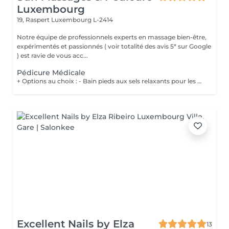
Luxembourg
19, Raspert
Luxembourg L-2414
Notre équipe de professionnels experts en massage bien-être,
expérimentés et passionnés ( voir totalité des avis 5* sur Google
) est ravie de vous acc...
Pédicure Médicale
+ Options au choix : - Bain pieds aux sels relaxants pour les pieds fatigués et préparer les pieds au soin 20€ - Gommage pieds pour des pieds doux et hydratés 20€ - Massage des pieds 55 minutes 90€ Les soins de pédicurie médicale sont non seulement destinés à traiter les problèmes de pieds de manière curative mais également de manière préventive, en contribuant à votre confort lors de la marche ou de vos éventuelles activités sportives. Un soin régulier peut vous éviter des problèmes et des douleurs aux pieds dus à l'apparition de crevasses, durillons, cors, ... Vous devez néanmoins consulter sans attendre lorsque : Vous ressentez une gêne lors de la marche (n'attendez pas de ressentir de la douleur !) ; Vous constatez l'apparition de mycose, cor, callosité, il de perdrix ou ongle incarné, ...
Excellent Nails by Elza
13