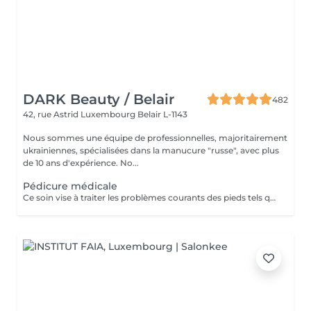
DARK Beauty / Belair
482
42, rue Astrid
Luxembourg Belair L-1143
Nous sommes une équipe de professionnelles, majoritairement
ukrainiennes, spécialisées dans la manucure "russe", avec plus
de 10 ans d'expérience. No...
Pédicure médicale
Ce soin vise à traiter les problèmes courants des pieds tels que les crevasses, durillons, cors, correction des ongles incarnés.. Pris en charge avec précision par notre spécialiste. Contenu du service : -Évaluation initiale de l'état des pieds -Nettoyage hygiénique et assouplissement de la peau -Élimination des zones dures ou épaissies -Soin des ongles et mise en forme minutieuse -Traitement ciblé des zones à problème -Application d'une crème thérapeutique pour les pieds