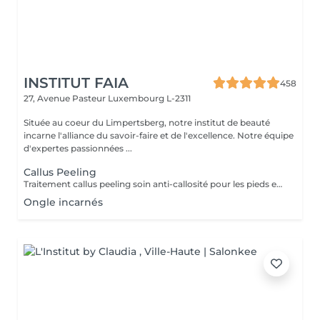
INSTITUT FAIA
458
27, Avenue Pasteur
Luxembourg L-2311
Située au coeur du Limpertsberg, notre institut de beauté
incarne l'alliance du savoir-faire et de l'excellence. Notre équipe
d'expertes passionnées ...
Callus Peeling
Traitement callus peeling soin anti-callosité pour les pieds en seulement 15 minutes CALLUSPEELING permet d'éliminer facilement, sans lames ni cutters, les callosités et les fissures, donnant aux pieds une incroyable douceur et une sensation infinie de légèreté.
Ongle incarnés