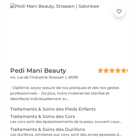
Pedi Mani Beauty
1
44, rue de l’industrie
Strassen L-8069
- Diplômé, soyez rassuré de nos pratiques et des nos gestes
professionnels. - De plus, notre matériel est stérilisé et
désinfecté individuellement av...
Traitements & Soins des Pieds Enfants
Traitements & Soins des Cors
Les cors sont des épaississements de la peau, souvent causés par la pression ou le frottement répétés. Le traitement des cors implique généralement un adoucissement de la peau à l'aide de bains de pieds chauds, suivis d'un limage doux pour éliminer la couche de peau dure. Des coussinets protecteurs peuvent également être utilisés pour prévenir leur réapparition.
Traitements & Soins des Durillons
Les durillons, similaires aux cors, sont des zones épaissies de la peau, généralement sur les pieds. Le traitement des durillons consiste à adoucir la peau à l'aide de bains chauds, puis à utiliser une pierre ponce ou une lime pour enlever délicatement les peaux mortes. Des coussinets de protection peuvent être portés pour prévenir leur réapparition.