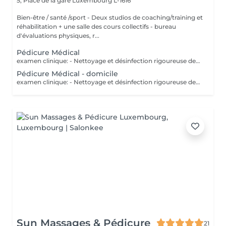
5, Place de la gare
Luxembourg L-1616
Bien-être / santé /sport - Deux studios de coaching/training et
réhabilitation + une salle des cours collectifs - bureau
d'évaluations physiques, r...
Pédicure Médical
examen clinique: - Nettoyage et désinfection rigoureuse des pieds - soin des ongles: coupe correct, fraisage ( diminution de l`épaisseur) et nettoyage des sillons pour prévenir les ongles incarnés. - traitement des callosités rdv chez 691 60 25 60 ou clinic.coach@lilianamendes.eu
Pédicure Médical - domicile
examen clinique: - Nettoyage et désinfection rigoureuse des pieds - soin des ongles: coupe correct, fraisage ( diminution de l`épaisseur) et nettoyage des sillons pour prévenir les ongles incarnés. - traitement des callosités rdv chez 691 60 25 60 ou clinic.coach@lilianamendes.eu
Sun Massages & Pédicure
21