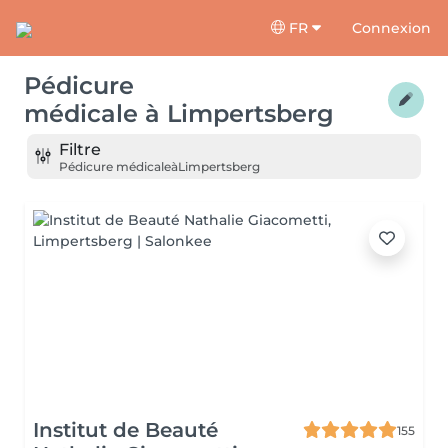
FR
Connexion
Pédicure
médicale
à
Limpertsberg
Filtre
Pédicure médicale
à
Limpertsberg
Institut de Beauté
155