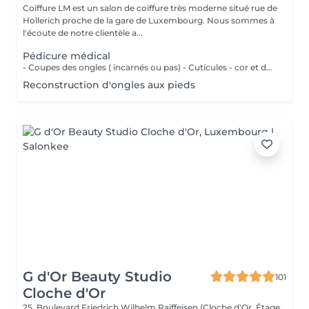
Coiffure LM est un salon de coiffure très moderne situé rue de
Hollerich proche de la gare de Luxembourg. Nous sommes à
l'écoute de notre clientèle a...
Pédicure médical
- Coupes des ongles ( incarnés ou pas) - Cuticules - cor et durillons - Petit massage - Pose de vernis semi-permanent couleur ( Si vous voulez une french, veuillez svp cocher l'onglet french en plus)
Reconstruction d'ongles aux pieds
G d'Or Beauty Studio
101
Cloche d'Or
25, Boulevard Friedrich Wilhelm Raiffeisen (Cloche d'Or, Étage