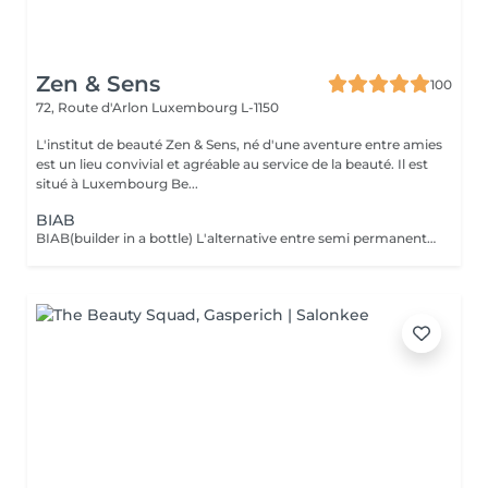
Zen & Sens
100
72, Route d'Arlon
Luxembourg L-1150
L'institut de beauté Zen & Sens, né d'une aventure entre amies
est un lieu convivial et agréable au service de la beauté. Il est
situé à Luxembourg Be...
BIAB
BIAB(builder in a bottle) L'alternative entre semi permanent et gel, le tout dans une formule vegan et sans actifs chimiques agressifs. Il combine les avantages du semi-permanent par sa rapidité et ceux du gel par sa solidité. Grace a lui l'ongle est uniforme,il peut etre rallongé et fortifié.