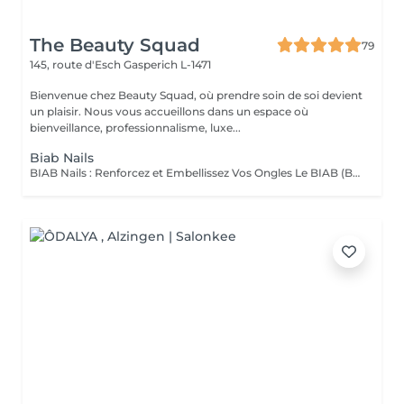
The Beauty Squad
79
145, route d'Esch
Gasperich L-1471
Bienvenue chez Beauty Squad, où prendre soin de soi devient
un plaisir. Nous vous accueillons dans un espace où
bienveillance, professionnalisme, luxe...
Biab Nails
BIAB Nails : Renforcez et Embellissez Vos Ongles Le BIAB (Builder In A Bottle) est une base semi-permanente innovante qui renforce vos ongles naturels tout en leur apportant une finition lisse et élégante. Idéal pour les ongles fragiles ou en quête de longueur, il offre une tenue longue durée sans abîmer la plaque de l'ongle. La manucure russe et le massage des mains sont automatiquement inclus dans la prestation. Nous mettons un point d'honneur à vous offrir un environnement aux conditions d'hygiène strictes : matériel désinfecté, stérilisé, à usage unique. La base teintée, pour un résultat propre et naturelle. La couleur simple, pour un résultat élégant. Vous pouvez également vous laisser tenter par une french, de la déco' ou même laisser carte blanche à votre esthéticienne, pour plus d'exclusivité !. Tester c'est l'adopter !