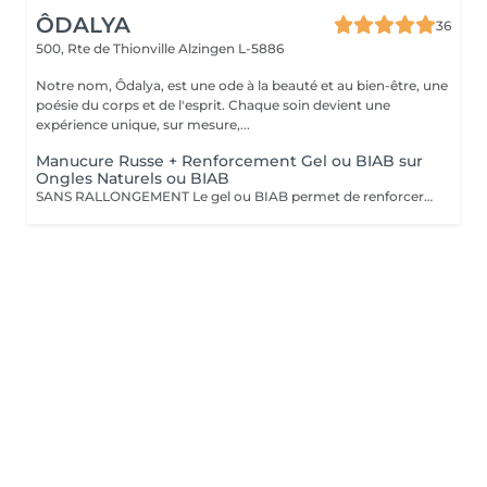
ÔDALYA
36
500, Rte de Thionville
Alzingen L-5886
Notre nom, Ôdalya, est une ode à la beauté et au bien-être, une
poésie du corps et de l'esprit. Chaque soin devient une
expérience unique, sur mesure,...
Manucure Russe + Renforcement Gel ou BIAB sur
Ongles Naturels ou BIAB
SANS RALLONGEMENT Le gel ou BIAB permet de renforcer les ongles naturels pour une tenue jusqu'à 4 semaines. Après diagnostic, nous vous conseillons sur le choix de la technique en fonction de la nature de vos ongles. Tout notre matériel est à usage unique et/ou stérilisé pour garantir une hygiène irréprochable durant votre prestation.