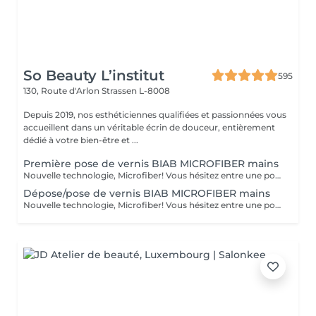
So Beauty L’institut
595
130, Route d'Arlon
Strassen L-8008
Depuis 2019, nos esthéticiennes qualifiées et passionnées vous
accueillent dans un véritable écrin de douceur, entièrement
dédié à votre bien-être et ...
Première pose de vernis BIAB MICROFIBER mains
Nouvelle technologie, Microfiber! Vous hésitez entre une pose de vernis permanent et la manucure gel ? Vos ongles sont cassants, mous, rongés et fragilisés par les poses du gel ou du semi-permanent ? Vous ne parvenez pas à garder une jolie longueur ? Contrairement au gel semi-permanent, le BIAB est dépourvu d'actifs chimiques susceptibles d'abîmer les ongles et est certifié vegan et cruelty-free. Découvrez votre nouvelle manucure chouchou: Le BIAB. Un traitement sain et efficace pour renforcer vos ongles et leur offrir une nouvelle santé! Enrichi en fibres synthétiques pour la résistance et la flexibilité, en vitamine E et calcium pour les soigner, le BIAB vous apporte une très bonne adhérence même sur les ongles difficiles. Grâce à sa couche de base extra forte et durable, le BIAB vous apportera une tenue de 3 à 4 semaines.
Dépose/pose de vernis BIAB MICROFIBER mains
Nouvelle technologie, Microfiber! Vous hésitez entre une pose de vernis permanent et la manucure gel ? Vos ongles sont cassants, mous, rongés et fragilisés par les poses du gel ou du semi-permanent ? Vous ne parvenez pas à garder une jolie longueur ? Contrairement au gel semi-permanent, le BIAB est dépourvu d'actifs chimiques susceptibles d'abîmer les ongles et est certifié vegan et cruelty-free. Découvrez votre nouvelle manucure chouchou: Le BIAB. Un traitement sain et efficace pour renforcer vos ongles et leur offrir une nouvelle santé! Enrichi en fibres synthétiques pour la résistance et la flexibilité, en vitamine E et calcium pour les soigner, le BIAB vous apporte une très bonne adhérence même sur les ongles difficiles. Grâce à sa couche de base extra forte et durable, le BIAB vous apportera une tenue de 3 à 4 semaines.