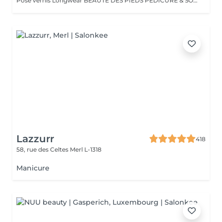
Pose vernis Longwear BEAUTÉ DES PIEDS PÉDICURE & SOINS EXPERTS Nos soins des pieds sont conçus pour allier esthétique et bien-être, en apportant confort, douceur et élégance à vos pieds. Tous nos soins sont réalisés dans des cabines dédiées, équipées de fauteuils Pedi Spa avec bain de pieds intégré, pour une expérience alliant détente et expertise. Nous utilisons les produits spécifiques de la toute nouvelle gamme pieds de ProNails, formulée pour nourrir, réparer et protéger vos pieds en profondeur.
Lazzurr
418
58, rue des Celtes
Merl L-1318
Manicure