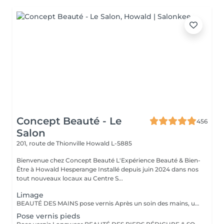
Concept Beauté - Le
456
Salon
201, route de Thionville
Howald L-5885
Bienvenue chez Concept Beauté L'Expérience Beauté & Bien-
Être à Howald Hesperange Installé depuis juin 2024 dans nos
tout nouveaux locaux au Centre S...
Limage
BEAUTÉ DES MAINS pose vernis Après un soin des mains, une pose vernis : Limage et mise en forme des ongles Application d'un vernis Longwear ProNails longue tenue ou semi-permanent (en option) Une pause bien-être idéale pour retrouver des mains soignées et élégantes.
Pose vernis pieds