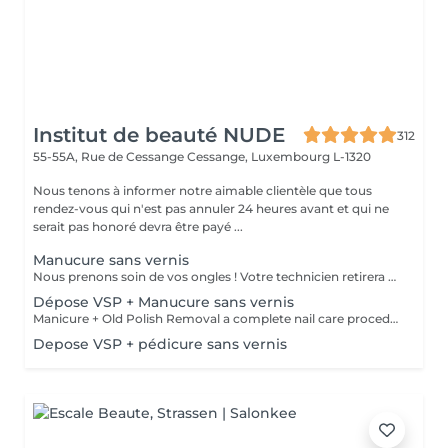
Institut de beauté NUDE
312
55-55A, Rue de Cessange
Cessange, Luxembourg L-1320
Nous tenons à informer notre aimable clientèle que tous
rendez-vous qui n'est pas annuler 24 heures avant et qui ne
serait pas honoré devra être payé ...
Manucure sans vernis
Nous prenons soin de vos ongles ! Votre technicien retirera délicatement les cellules mortes de la peau, façonnera et limera vos ongles, puis polira leur surface extérieure pour une finition lisse et naturelle. Nos experts proposent des manucures combinées, à la ponceuse ou à la pince, selon vos préférences. Comment se déroule une manucure sans vernis ? La peau rugueuse est délicatement éliminée La forme de l'ongle est corrigée avec précision Les cuticules et les replis latéraux sont soigneusement nettoyés Une huile pour cuticules et une crème pour les mains sont appliquées pour nourrir et hydrater Restrictions d'âge : recommandé à partir de 14 ans. Recommandations après la procédure : aucun soin spécifique requis. Fréquence : une fois toutes les deux semaines.
Dépose VSP + Manucure sans vernis
Manicure + Old Polish Removal a complete nail care procedure We do not perform polish removal without proper cuticle and sidewall treatment. We can't let you leave with uneven nails or overgrown cuticles, so we always ensure comprehensive care for your hands. What's included: Gentle removal of old polish Nail plate preparation Cuticle and sidewall treatment Optional add-ons: Japanese manicure for deep care Transparent strengthening polish for extra protection
Depose VSP + pédicure sans vernis