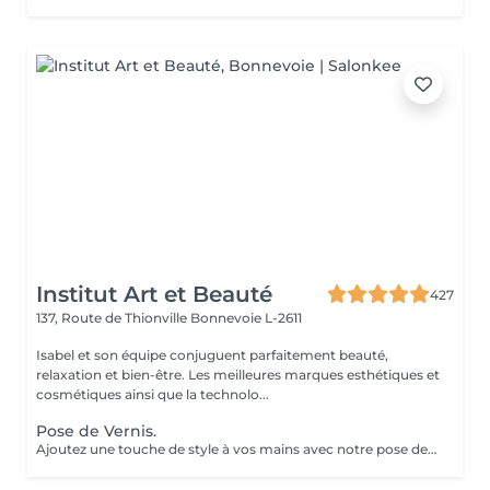
Institut Art et Beauté
427
137, Route de Thionville
Bonnevoie L-2611
Isabel et son équipe conjuguent parfaitement beauté,
relaxation et bien-être. Les meilleures marques esthétiques et
cosmétiques ainsi que la technolo...
Pose de Vernis.
Ajoutez une touche de style à vos mains avec notre pose de vernis. Profitez d'une finition professionnelle, de conseils personnalisés, et d'un résultat qui dure. Offrez-vous ce petit plaisir et repartez avec des ongles impeccables!