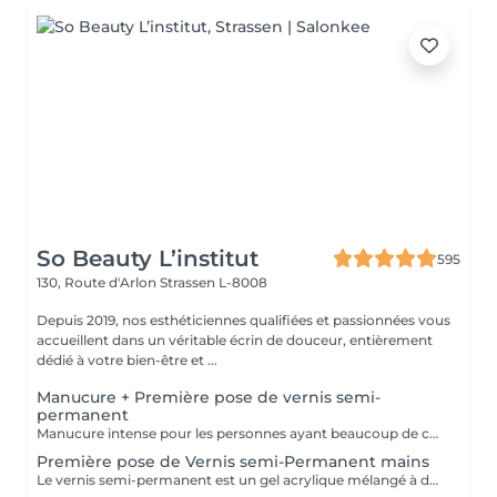
So Beauty L’institut
595
130, Route d'Arlon
Strassen L-8008
Depuis 2019, nos esthéticiennes qualifiées et passionnées vous
accueillent dans un véritable écrin de douceur, entièrement
dédié à votre bien-être et ...
Manucure + Première pose de vernis semi-
permanent
Manucure intense pour les personnes ayant beaucoup de cuticules + appliquer vernis semi permanent.
Première pose de Vernis semi-Permanent mains
Le vernis semi-permanent est un gel acrylique mélangé à du vernis, appliqué sur l'ongle et durci par des UV. Il a la même texture qu'un vernis classique, est aussi liquide et a encore plus de brillance. Il reste impeccable, sans ternir et sans s'écailler jusqu'à 18 jours.