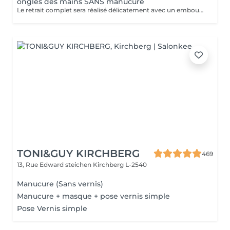
ongles des mains SANS manucure
Le retrait complet sera réalisé délicatement avec un embout spécial de ponceuse à ongles. Inclus dans la prestation : Façonner et limer les ongles.
TONI&GUY KIRCHBERG
469
13, Rue Edward steichen
Kirchberg L-2540
Manucure (Sans vernis)
Manucure + masque + pose vernis simple
Pose Vernis simple