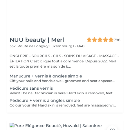
NUU beauty | Merl
788
332, Route de Longwy
Luxembourg L-1940
ONGLERIE - SOURCILS - CILS - SOINS DU VISAGE - MASSAGE -
ÉPILATION C'est ici que tout a commencé. Depuis 2022, Merl
est la toute première maison de b...
Manucure + vernis à ongles simple
Gift your nails and hands a well-groomed and neat appearance! Your technician will effectively remove dead skin cells, shape and file nails, and buff the outer surface. A regular nail polish is applied at the end of this treatment. Our masters do edged, hardware, or combined manicure. How is manicure with simple nail polish done? - rough skin is removed - the shape of the nail plate is corrected - the cuticle and side ridges are corrected - nail polish is applied - cuticle oil and hand cream are applied Age restrictions: recommended to do from 14 years. Post procedure recommendations: there are no post recommendations for this procedure. Frequency: once in 3 weeks.
Pédicure sans vernis
Relax! The nail technician is here! Hard skin is removed, feet are massaged with deep conditioning creams leaving them softer and smoother. Cuticles will be made neat and tidy and toenails will be perfectly shaped. Our masters do hardware pedicure. How is pedicure without polish done? - rough skin is removed - the shape of the nail plate is corrected - heels are cleaned - the cuticle and side ridges are corrected - cuticle oil and feet cream are applied Age restrictions: recommended to do from 14 years. Post procedure recommendations: there are no post recommendations for this procedure. Frequency: once in 3-4 weeks.
Pédicure + vernis à ongles simple
Colour your life! Hard skin is removed, feet are massaged with deep conditioning creams leaving them softer and smoother. Cuticles will be made neat and tidy and toenails will be perfectly shaped. A regular nail polish is applied at the end of this treatment. Our masters do hardware pedicure. How is pedicure + simple nail polish done? - rough skin is removed - the shape of the nail plate is corrected - heels are cleaned - the cuticle and side ridges are corrected - nail polish is applied - cuticle oil and feet cream is applied Age restrictions: recommended to do from 14 years. Post procedure recommendations: there are no post recommendations for this procedure. Frequency: once in 3-4 weeks.