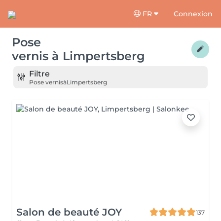
FR
Connexion
Pose
vernis
à
Limpertsberg
Filtre
Pose vernis
à
Limpertsberg
Salon de beauté JOY
137