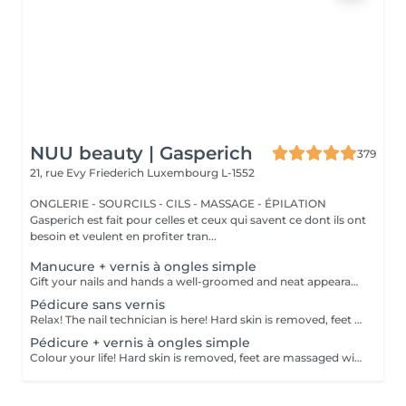
NUU beauty | Gasperich
379
21, rue Evy Friederich
Luxembourg L-1552
ONGLERIE - SOURCILS - CILS - MASSAGE - ÉPILATION
Gasperich est fait pour celles et ceux qui savent ce dont ils ont
besoin et veulent en profiter tran...
Manucure + vernis à ongles simple
Gift your nails and hands a well-groomed and neat appearance! Your technician will effectively remove dead skin cells, shape and file nails, and buff the outer surface. A regular nail polish is applied at the end of this treatment. Our masters do edged, hardware, or combined manicure. How is manicure with simple nail polish done? - rough skin is removed - the shape of the nail plate is corrected - the cuticle and side ridges are corrected - nail polish is applied - cuticle oil and hand cream are applied Age restrictions: recommended to do from 14 years. Post procedure recommendations: there are no post recommendations for this procedure. Frequency: once in 3 weeks.
Pédicure sans vernis
Relax! The nail technician is here! Hard skin is removed, feet are massaged with deep conditioning creams leaving them softer and smoother. Cuticles will be made neat and tidy and toenails will be perfectly shaped. Our masters do hardware pedicure. How is pedicure without polish done? - rough skin is removed - the shape of the nail plate is corrected - heels are cleaned - the cuticle and side ridges are corrected - cuticle oil and feet cream are applied Age restrictions: recommended to do from 14 years. Post procedure recommendations: there are no post recommendations for this procedure. Frequency: once in 3-4 weeks.
Pédicure + vernis à ongles simple
Colour your life! Hard skin is removed, feet are massaged with deep conditioning creams leaving them softer and smoother. Cuticles will be made neat and tidy and toenails will be perfectly shaped. A regular nail polish is applied at the end of this treatment. Our masters do hardware pedicure. How is pedicure + simple nail polish done? - rough skin is removed - the shape of the nail plate is corrected - heels are cleaned - the cuticle and side ridges are corrected - nail polish is applied - cuticle oil and feet cream is applied Age restrictions: recommended to do from 14 years. Post procedure recommendations: there are no post recommendations for this procedure. Frequency: once in 3-4 weeks.