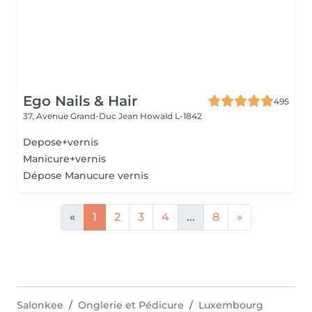
Ego Nails & Hair
495
37, Avenue Grand-Duc Jean
Howald L-1842
Depose+vernis
Manicure+vernis
Dépose Manucure vernis
«
1
2
3
4
...
8
»
Salonkee
Onglerie et Pédicure
Luxembourg