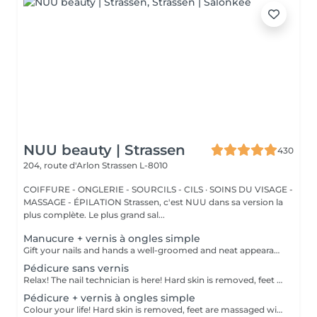
NUU beauty | Strassen
430
204, route d'Arlon
Strassen L-8010
COIFFURE - ONGLERIE - SOURCILS - CILS · SOINS DU VISAGE -
MASSAGE - ÉPILATION Strassen, c'est NUU dans sa version la
plus complète. Le plus grand sal...
Manucure + vernis à ongles simple
Gift your nails and hands a well-groomed and neat appearance! Your technician will effectively remove dead skin cells, shape and file nails, and buff the outer surface. A regular nail polish is applied at the end of this treatment. Our masters do edged, hardware, or combined manicure. How is manicure with simple nail polish done? - rough skin is removed - the shape of the nail plate is corrected - the cuticle and side ridges are corrected - nail polish is applied - cuticle oil and hand cream are applied Age restrictions: recommended to do from 14 years. Post procedure recommendations: there are no post recommendations for this procedure. Frequency: once in 3 weeks.
Pédicure sans vernis
Relax! The nail technician is here! Hard skin is removed, feet are massaged with deep conditioning creams leaving them softer and smoother. Cuticles will be made neat and tidy and toenails will be perfectly shaped. Our masters do hardware pedicure. How is pedicure without polish done? - rough skin is removed - the shape of the nail plate is corrected - heels are cleaned - the cuticle and side ridges are corrected - cuticle oil and feet cream are applied Age restrictions: recommended to do from 14 years. Post procedure recommendations: there are no post recommendations for this procedure. Frequency: once in 3-4 weeks.
Pédicure + vernis à ongles simple
Colour your life! Hard skin is removed, feet are massaged with deep conditioning creams leaving them softer and smoother. Cuticles will be made neat and tidy and toenails will be perfectly shaped. A regular nail polish is applied at the end of this treatment. Our masters do hardware pedicure. How is pedicure + simple nail polish done? - rough skin is removed - the shape of the nail plate is corrected - heels are cleaned - the cuticle and side ridges are corrected - nail polish is applied - cuticle oil and feet cream is applied Age restrictions: recommended to do from 14 years. Post procedure recommendations: there are no post recommendations for this procedure. Frequency: once in 3-4 weeks.