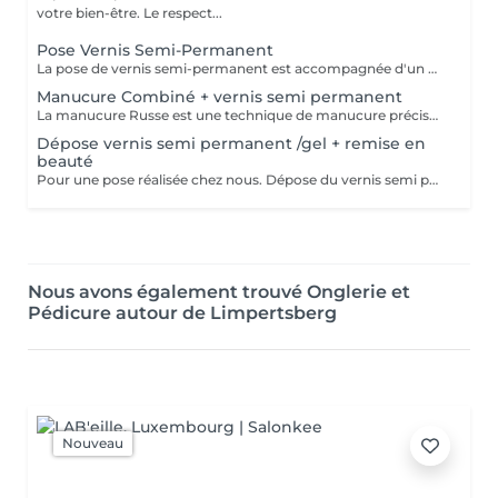
votre bien-être. Le respect...
Pose Vernis Semi-Permanent
La pose de vernis semi-permanent est accompagnée d'un nettoyage des cuticules à l'aide d'une ponceuse et de différents embouts adaptés à vos ongles pour un résultat propre, net et élégant. Le renouvellement est identique à la 1ère pose et il se fait à l'aide de papillotes posées sur l'ongle.
Manucure Combiné + vernis semi permanent
La manucure Russe est une technique de manucure précise réalisée à l'aide d'embouts adaptés pour nettoyer en profondeur les cuticules et le contour des ongles. Elle permet un rendu ultra net, propre et une finition impeccable. Suivi d'une pose de vernis semi-permanent.
Dépose vernis semi permanent /gel + remise en
beauté
Pour une pose réalisée chez nous. Dépose du vernis semi permanent ou gel sans abîmer la plaque de l'ongle, raccourcissement des ongles, travail léger des cuticules, pose d'un vernis durcisseur et huile nourrissante.
Nous avons également trouvé Onglerie et
Pédicure autour de Limpertsberg
Nouveau