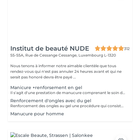
Institut de beauté NUDE
312
55-55A, Rue de Cessange
Cessange, Luxembourg L-1320
Nous tenons à informer notre aimable clientèle que tous
rendez-vous qui n'est pas annuler 24 heures avant et qui ne
serait pas honoré devra être payé ...
Manicure +renforsement en gel
Il s'agit d'une prestation de manucure comprenant le soin des cuticules, le polissage des replis latéraux, ainsi que le renforcement de vos ongles naturels sans extension. Les ongles deviennent plus forts, soignés et gardent leur longueur naturelle. Il est recommandé de répéter la procédure toutes les 3 semaines pour maintenir un résultat optimal.
Renforcement d'ongles avec du gel
Renforcement des ongles au gel une procédure qui consiste à appliquer un gel fortifiant sur l'ongle naturel. Il protège contre la casse, lisse la surface et renforce les ongles. Convient à : Ongles fins, cassants et dédoublés Ceux qui veulent renforcer leurs ongles sans extension Prolonger la tenue du vernis Le gel est appliqué en fine couche, sans alourdir l'ongle, et aide à obtenir une longueur saine.
Manucure pour homme