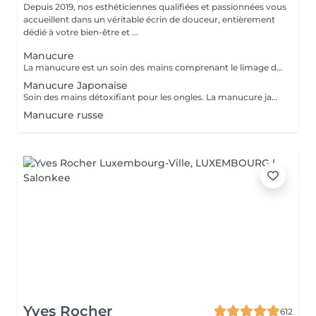
Depuis 2019, nos esthéticiennes qualifiées et passionnées vous
accueillent dans un véritable écrin de douceur, entièrement
dédié à votre bien-être et ...
Manucure
La manucure est un soin des mains comprenant le limage des ongles, la pousse et la coupe des cuticules, gommage, massage avec crème de soin et application d'un vernis transparent si désiré.
Manucure Japonaise
Soin des mains détoxifiant pour les ongles. La manucure japonaise consiste à polir et nettoyer les ongles en profondeur pour ensuite les nourrir avec une pâte à base de cire d'abeille qui va oxygéner l'ongle. L'ongle ressort brillant naturellement et pour une durée de 3 semaines. Comprend le limage des ongles, la pousse et la coupe des cuticules, polissage, application de la pâte à base de cire d'abeille et de la poudre fixante, gommage, massage avec crème de soin et application d'un vernis transparent si désiré.
Manucure russe
Yves Rocher
612