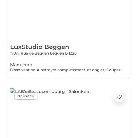
LuxStudio Beggen
170A, Rue de Beggen
beggen L-1220
Manucure
Dissolvant pour nettoyer completement les ongles, Coupez et Modelez les ongles avec une lime, Mouillez les mains quelques minutes pour ramollir les cuticules, Pousses les Cuticules avec batone pour repousser doucement vers l'arrière et coupez les excès, Hydratez les Mains avec crème et les cuticules pour maintenir la peau douce, Appliquez une base transparent pour protéger les ongles. Attendez suffisamment de tempos pour sèche.
Nouveau