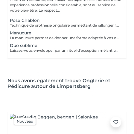
expérience professionnelle considérable, sont au service de
votre bien-être. Le respect...
Pose Chablon
Technique de prothésie ongulaire permettant de rallonger l'ongle naturel sans utiliser de capsules. Cette technique est idéale pour des ongles courts ou rongés. Nous travaillons sur des extensions de longueurs naturelles (pas de pose L ou XL )
Manucure
La manucure permet de donner une forme adaptée à vos ongles grâce au limage. Elle permet aussi de nettoyer et d'embellir vos ongles et vos cuticules pour un rendu net et soigné. Version humide avec trempage et/ou sèche avec les différents embouts adaptés selon besoins. La finition sera une base transparente suivi d'une application de crème hydratante et huile cuticule.
Duo sublime
Laissez-vous envelopper par un rituel d'exception mêlant une manucure spa où soins raffinés et finitions impeccables subliment vos mains, et un massage des pieds réconfortant, pensé comme une véritable caresse de bien-être.
Nous avons également trouvé Onglerie et
Pédicure autour de Limpertsberg
Nouveau