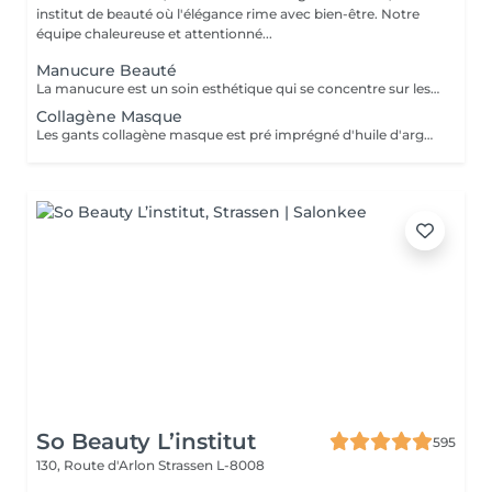
institut de beauté où l'élégance rime avec bien-être. Notre
équipe chaleureuse et attentionné...
Manucure Beauté
La manucure est un soin esthétique qui se concentre sur les ongles. Esthéticienne trempera vos doigts dans un bol d'eau chaude au début du processus de manucure. La manucure permet de fortifier les ongles, de les débarrasser des petites peaux mortes qui les entourent et d'afficher des mains soignées. Se limite à repousser les cuticules, limer et polir les ongles et accompagner d'un massage des mains à la fin de la manucure et les recouvrir éventuellement de vernis à ongles à la fin.
Collagène Masque
Les gants collagène masque est pré imprégné d'huile d'argon et d'une émulsion riche en collagène pour pénétrer et hydrater la peau.
So Beauty L’institut
595
130, Route d'Arlon
Strassen L-8008