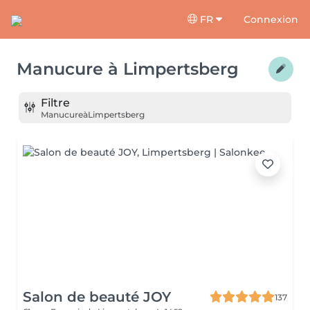
FR
Connexion
Manucure
à
Limpertsberg
Filtre
Manucure
à
Limpertsberg
Salon de beauté JOY
137