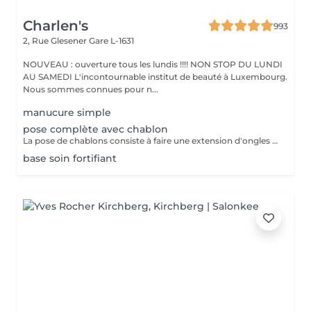
Charlen's
993
2, Rue Glesener
Gare L-1631
NOUVEAU : ouverture tous les lundis !!!! NON STOP DU LUNDI
AU SAMEDI L'incontournable institut de beauté à Luxembourg.
Nous sommes connues pour n...
manucure simple
pose complète avec chablon
La pose de chablons consiste à faire une extension d'ongles en gel, sans avoir recours aux capsules. Prestation un peu plus longue que les capsules mais tres tres jolie :)
base soin fortifiant