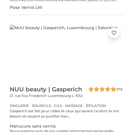
Pose Vernis LW
NUU beauty | Gasperich
379
21, rue Evy Friederich
Luxembourg L-1552
ONGLERIE - SOURCILS - CILS - MASSAGE - ÉPILATION
Gasperich est fait pour celles et ceux qui savent ce dont ils ont
besoin et veulent en profiter tran...
Manucure sans vernis
Nous prenons soin de vos ongles! Votre technicienne enlèvera délicatement les cellules mortes, façonnera et limera vos ongles, et polira la surface extérieure pour un fini lisse et naturel. Nos experts proposent des manucures à bords, hardware ou combinées, selon vos préférences. Comment se fait une manucure sans vernis? - la peau rugueuse est délicatement enlevée - la forme de la plaque de l'ongle est corrigée avec douceur - les cuticules et bords latéraux sont soigneusement traités - de l'huile nourrissante pour les cuticules et de la crème pour les mains sont appliquées pour nourrir et hydrater Limitations d'âge: recommandé à partir de 14 ans. Recommandations post-procédure: aucun soin particulier n'est nécessaire après cette procédure. Fréquence: une fois toutes les 3 semaines.