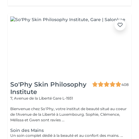
So'Phy Skin Philosophy
408
Institute
7, Avenue de la Liberté
Gare L-1931
Bienvenue chez So'Phy, votre institut de beauté situé au coeur
de l'Avenue de la Liberté à Luxembourg. Sophie, Clémence,
Mélissa et Gwen sont ravies ...
Soin des Mains
Un soin complet dédié à la beauté et au confort des mains. Le soin débute par une exfoliation douce afin d'affiner le grain de peau et révéler son éclat naturel. Les mains sont ensuite enveloppées dans un masque hydratant et nourrissant pour une action en profondeur. Pendant ce temps, les ongles sont soigneusement travaillés afin de leur redonner une forme nette et harmonieuse. Le soin se termine par un massage relaxant des mains, procurant une sensation immédiate de confort et de détente. Les mains sont plus douces, la peau nourrie et les ongles parfaitement soignés. Le vernis classique n'est pas proposé à l'institut. Si vous le souhaitez, nous pouvons toutefois réaliser la pose avec votre propre vernis en sélectionnant l'option correspondante.