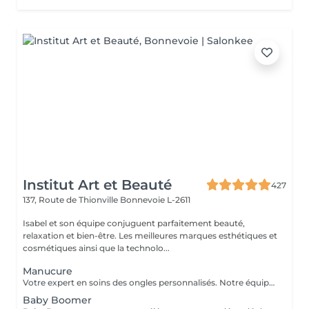
Institut Art et Beauté
427
137, Route de Thionville
Bonnevoie L-2611
Isabel et son équipe conjuguent parfaitement beauté,
relaxation et bien-être. Les meilleures marques esthétiques et
cosmétiques ainsi que la technolo...
Manucure
Votre expert en soins des ongles personnalisés. Notre équipe de prothésistes ongulaires diplômées vous offre une gamme complète de services pour des ongles magnifiques et durables. Expertise et Professionnalisme : Prothésistes qualifiées et expérimentées : o Isabel, o Francesca, o Fatima, o Deborah, o Patricia, o Mirza, Des produits de haute qualité, aux couleurs variées pour des résultats éclatants et durables. Garantie de beauté et santé de vos ongles. Services adaptés à vos goûts et votre personnalité Capsules pour allonger rapidement vos ongles. Rallongement en Gel : Pour un résultat naturel et durable. Remplissage toute les 3 a 4 semaines pour comble la repousse et préserve l'intégrité de la pose initiale. Manucure Soins et esthétisme pour des ongles en pleine santé et élégants. Nos Techniques Manucure Combinée : Soins complets et embellissement. Vernis Semi-Permanent : Couleur durable sans pose de gel. Chablon ou Capsules : Pose traditionnelle ou look naturel.
Baby Boomer