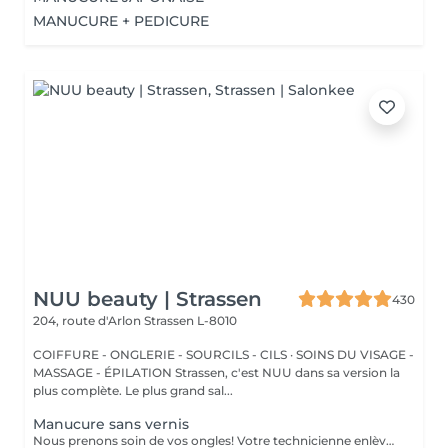
MANUCURE + PEDICURE
NUU beauty | Strassen
430
204, route d'Arlon
Strassen L-8010
COIFFURE - ONGLERIE - SOURCILS - CILS · SOINS DU VISAGE -
MASSAGE - ÉPILATION Strassen, c'est NUU dans sa version la
plus complète. Le plus grand sal...
Manucure sans vernis
Nous prenons soin de vos ongles! Votre technicienne enlèvera délicatement les cellules mortes, façonnera et limera vos ongles, et polira la surface extérieure pour un fini lisse et naturel. Nos experts proposent des manucures à bords, hardware ou combinées, selon vos préférences. Comment se fait une manucure sans vernis? - la peau rugueuse est délicatement enlevée - la forme de la plaque de l'ongle est corrigée avec douceur - les cuticules et bords latéraux sont soigneusement traités - de l'huile nourrissante pour les cuticules et de la crème pour les mains sont appliquées pour nourrir et hydrater Limitations d'âge: recommandé à partir de 14 ans. Recommandations post-procédure: aucun soin particulier n'est nécessaire après cette procédure. Fréquence: une fois toutes les 3 semaines.