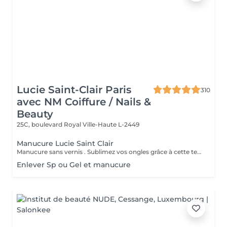
Lucie Saint-Clair Paris
310
avec NM Coiffure / Nails &
Beauty
25C, boulevard Royal
Ville-Haute L-2449
Manucure Lucie Saint Clair
Manucure sans vernis . Sublimez vos ongles grâce à cette technique naturelle qui comprend une mise en forme, une élimination tout en douceur de la cuticule. Les ongles retrouvent leur éclat naturel . Manucure avec vernis. Sublimez vos ongles grâce à cette technique naturelle qui comprend une mise en forme, une élimination tout en douceur de la cuticule. Finition complète et impeccable grâce a la pose de vernis.
Enlever Sp ou Gel et manucure