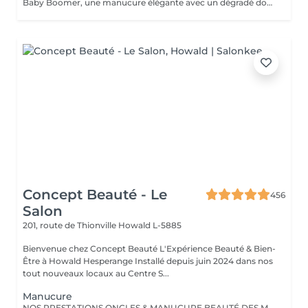
Baby Boomer, une manucure élégante avec un dégradé doux allant d'un nude naturel à un blanc éclatant. Ce style chic est parfait pour toutes les occasions. Sublimez vos ongles avec cette tendance incontournable ! Réservez dès maintenant pour profiter d'un look sophistiqué. Ne manquez pas l'ocasion de briller !
Concept Beauté - Le
456
Salon
201, route de Thionville
Howald L-5885
Bienvenue chez Concept Beauté L'Expérience Beauté & Bien-
Être à Howald Hesperange Installé depuis juin 2024 dans nos
tout nouveaux locaux au Centre S...
Manucure
NOS PRESTATIONS ONGLES & MANUCURE BEAUTÉ DES MAINS Manucure & Soin Nourrissant Offrez à vos mains un soin complet avec une manucure experte comprenant : Limage et mise en forme des ongles Soins des cuticules pour un contour net Massage nourrissant avec des soins hydratants ProNails En supplément : Application d'un vernis Longwear ou semi-permanent (en option) Une pause bien-être idéale pour retrouver des mains soignées et élégantes. OPTIONS À LA CARTE Personnalisez votre soin ! Selon vos envies, vous pouvez compléter votre manucure avec : Pose de vernis Longwear Pour une touche de couleur élégante Vernis semi-permanent Tenue parfaite jusqu'à 3 semaines Soin Spa Complet des mains Exfoliation, masque nourrissant et massage profond pour une détente absolue Offrez à vos mains un soin sur-mesure, réalisé par nos professionnelles expertes ! Notre équipe est composée d'expertes hautement qualifiées, dont certaines sont formatrices en onglerie dans notre centre Concept Beauté Distribution. Nous maîtrisons les dernières tendances et techniques pour garantir des prestations d'exception. Besoin d'un conseil personnalisé ? Nous sommes là pour vous guider vers la meilleure option selon votre type d'ongles et votre style de vie. Offrez à vos mains et à vos pieds l'expertise qu'ils méritent avec ProNails et notre équipe d'expertes !