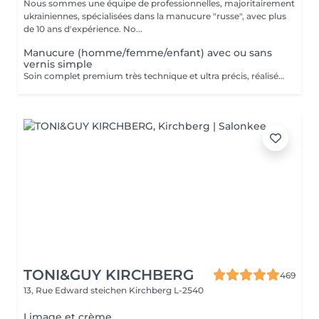
Nous sommes une équipe de professionnelles, majoritairement
ukrainiennes, spécialisées dans la manucure "russe", avec plus
de 10 ans d'expérience. No...
Manucure (homme/femme/enfant) avec ou sans
vernis simple
Soin complet premium très technique et ultra précis, réalisé principalement à la ponceuse afin d'obtenir un contour d'ongle parfaitement net et une application du vernis au plus près, voire légèrement sous la cuticule. Cette technique permet de retarder visuellement la repousse d'environ 10 jours. Résultat visuel : -Ongles extrêmement soignés, contours nets, forme impeccable -Effet Instagram / photo studio : propre, précis, sans petites peaux apparentes Contenu de la prestation : -Dépose de l'ancien vernis semi-permanent et/ou gel (si besoin, choisissez dans cet écran svp cette option de réservation) -Préparation très minutieuse de la plaque de l'ongle -Elimination des peaux mortes -Façonner et limer les ongles -Traitement délicat des cuticules -Application d'un vernis simple transparent (si vous le souhaitez) OU application de votre propre vernis simple (si besoin, choisissez dans cet écran svp cette option de réservation) -Application d'huile pour cuticules et de crème pour les mains
TONI&GUY KIRCHBERG
469
13, Rue Edward steichen
Kirchberg L-2540
Limage et crème