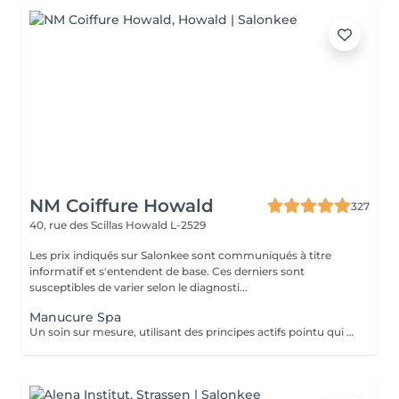
NM Coiffure Howald
327
40, rue des Scillas
Howald L-2529
Les prix indiqués sur Salonkee sont communiqués à titre
informatif et s'entendent de base. Ces derniers sont
susceptibles de varier selon le diagnosti...
Manucure Spa
Un soin sur mesure, utilisant des principes actifs pointu qui vous aidera a la restructuration de vos mains ainsi que vos ongles. Une combination parfaite entre exfoliation et masque pour retrouver éclat et hydratation durable .