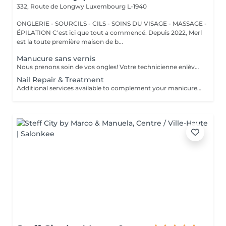
332, Route de Longwy
Luxembourg L-1940
ONGLERIE - SOURCILS - CILS - SOINS DU VISAGE - MASSAGE -
ÉPILATION C'est ici que tout a commencé. Depuis 2022, Merl
est la toute première maison de b...
Manucure sans vernis
Nous prenons soin de vos ongles! Votre technicienne enlèvera délicatement les cellules mortes, façonnera et limera vos ongles, et polira la surface extérieure pour un fini lisse et naturel. Nos experts proposent des manucures à bords, hardware ou combinées, selon vos préférences. Comment se fait une manucure sans vernis? - la peau rugueuse est délicatement enlevée - la forme de la plaque de l'ongle est corrigée avec douceur - les cuticules et bords latéraux sont soigneusement traités - de l'huile nourrissante pour les cuticules et de la crème pour les mains sont appliquées pour nourrir et hydrater Limitations d'âge: recommandé à partir de 14 ans. Recommandations post-procédure: aucun soin particulier n'est nécessaire après cette procédure. Fréquence: une fois toutes les 3 semaines.
Nail Repair & Treatment
Additional services available to complement your manicure or as standalone treatments. Nail Repair per nail (during service) Minor repair of a single nail (small crack, local damage or broken nail). This option can be added multiple times if more than one nail requires repair. Charged at 3€ per nail for Manicure with Gel Polish services. Nail Repair per nail (walk-in) Repair of one nail without manicure or polish application. Suitable for clients booking a repair only. Onycholysis Treatment per nail Targeted care for nails affected by onycholysis. Performed without polish to support healthy nail recovery. IBX Nail Repair System Professional nail treatment designed to strengthen and restore natural nails. Can be booked alone or combined with gel removal for deeper repair. Gel Polish Removal Gentle and careful removal of gel polish.