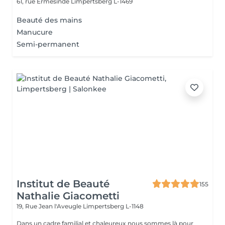
61, rue Ermesinde
Limpertsberg L-1469
Beauté des mains
Manucure
Semi-permanent
Institut de Beauté
155
Nathalie Giacometti
19, Rue Jean l'Aveugle
Limpertsberg L-1148
Dans un cadre familial et chaleureux nous sommes là pour