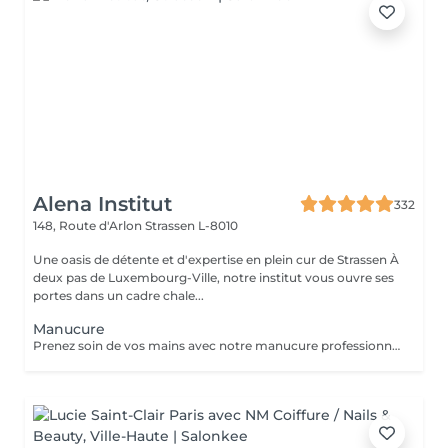
Alena Institut
332
148, Route d'Arlon
Strassen L-8010
Une oasis de détente et d'expertise en plein cur de Strassen À
deux pas de Luxembourg-Ville, notre institut vous ouvre ses
portes dans un cadre chale...
Manucure
Prenez soin de vos mains avec notre manucure professionnelle, pour des ongles soignés et une peau douce. - Limage et modelage précis des ongles - Soin des cuticules et hydratation des mains - Finition base fortifiante ou non Chaque séance est réalisée avec soin pour un résultat élégant et raffiné.