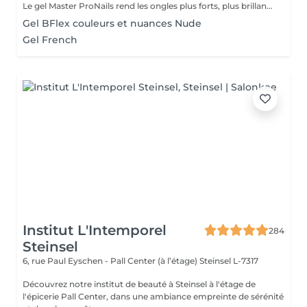
Le gel Master ProNails rend les ongles plus forts, plus brillants et plus résistants. Il s'applique en couches très fines et a une tenue d'environ 3 semaines. Si les ongles sont courts ou rongés, il suffit de les rallonger avec la technique du chablon.
Gel BFlex couleurs et nuances Nude
Gel French
Institut L'Intemporel
284
Steinsel
6, rue Paul Eyschen - Pall Center (à l’étage)
Steinsel L-7317
Découvrez notre institut de beauté à Steinsel à l'étage de
l'épicerie Pall Center, dans une ambiance empreinte de sérénité