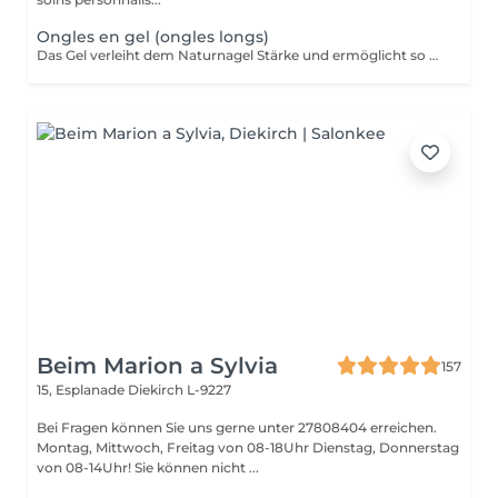
Ongles en gel (ongles longs)
Das Gel verleiht dem Naturnagel Stärke und ermöglicht so Form und Länge nach Wunsch anzupassen. Da es sehr stark ist, eignet sich das Gel für Verlängerungen von sehr kurzen Nägel. Diese kann durch Kapseln oder direkt auf Papierformen modeliert werden. Spitz, echkig, oval, fasst jede Form ist möglich! Das Gel soll nach maximal 5 Wochen erneut werden. Es kann auch schnell und ohne den Naturnagel zu schaden komplett wieder entfernt werden.
Beim Marion a Sylvia
157
15, Esplanade
Diekirch L-9227
Bei Fragen können Sie uns gerne unter 27808404 erreichen.
Montag, Mittwoch, Freitag von 08-18Uhr Dienstag, Donnerstag
von 08-14Uhr! Sie können nicht ...