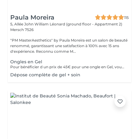
Paula Moreira
115
5, Allée John William Léonard (ground floor - Appartment 2)
Mersch 7526
"PM MasterAesthetics" by Paula Moreira est un salon de beauté
renommé, garantissant une satisfaction à 100% avec 15 ans
d'expérience. Reconnu comme M...
Ongles en Gel
Pour bénéficier d un prix de 45€ pour une ongle en Gel, vous devez acheter une seul fois le kit individuel comprenant tout le matériel nom jetable nécessaire,qui sera conserve pour nous , pour de futurs rendez-vous, garantissant ainsi une meilleure hygiène.* *Renouvelable chaque année.
Dépose complète de gel + soin