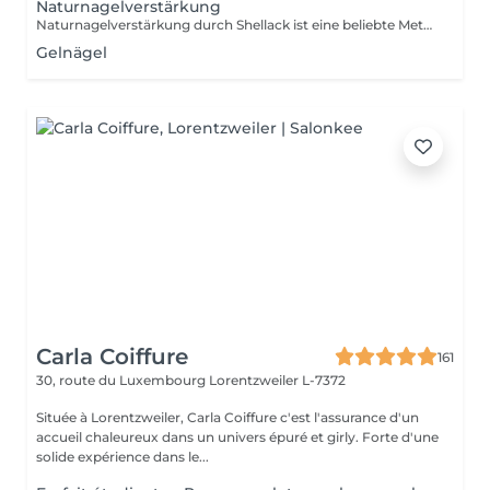
Naturnagelverstärkung
Naturnagelverstärkung durch Shellack ist eine beliebte Methode, um natürliche Nägel zu schützen, zu stärken und ihnen ein gepflegtes, glänzendes Aussehen zu verleihen ohne sie künstlich zu verlängern. Vorteile der Naturnagelverstärkung mit Shellack Stärkere Nägel: Weniger Absplittern oder Brechen Langanhaltend: Bis zu 3-4 Wochen Halt ohne Absplittern Schonender als Gel: Kein massives Abfeilen nötig Dünner Look: Sehr natürliches Finish möglich Schnelle Trockenzeit: Sofort nach dem Aushärten belastbar
Gelnägel
Carla Coiffure
161
30, route du Luxembourg
Lorentzweiler L-7372
Située à Lorentzweiler, Carla Coiffure c'est l'assurance d'un
accueil chaleureux dans un univers épuré et girly. Forte d'une
solide expérience dans le...