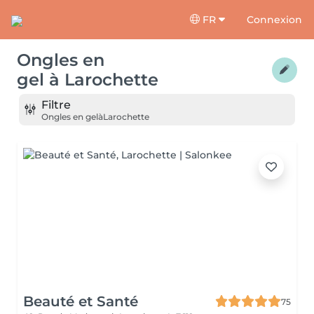
FR
Connexion
Ongles en
gel
à
Larochette
Filtre
Ongles en gel
à
Larochette
Beauté et Santé
75