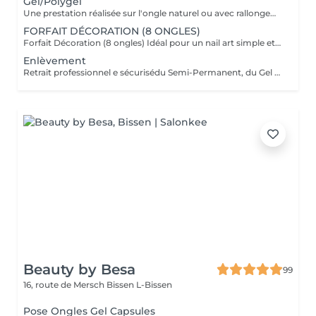
Gel/Polygel
Une prestation réalisée sur l'ongle naturel ou avec rallongement, pour des ongles élégants et résistants pendant plusieurs semaines. * Préparation de l'ongle naturel * Mise en forme des ongles * Travail des cuticules * Application du gel * Finition au choix * 2 décorations incluses
FORFAIT DÉCORATION (8 ONGLES)
Forfait Décoration (8 ongles) Idéal pour un nail art simple et élégant sur 8 ongles. Hors décorations 2D/3D et effets très détaillés (sur devis ou supplément de temps).
Enlèvement
Retrait professionnel e sécurisédu Semi-Permanent, du Gel ou de l'Acrylique pour préserver la santé de vos ongles naturels. Comprend la mise en forme et un soin nourrissant final.
Beauty by Besa
99
16, route de Mersch
Bissen L-Bissen
Pose Ongles Gel Capsules