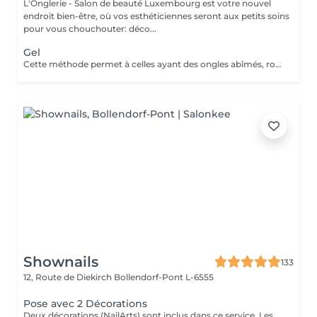
L'Onglerie - Salon de beauté Luxembourg est votre nouvel
endroit bien-être, où vos esthéticiennes seront aux petits soins
pour vous chouchouter: déco...
Gel
Cette méthode permet à celles ayant des ongles abîmés, rongés, cassants, de retrouver de très jolies mains. En rallongement ou en simple gainage, le gel apportera solidité à vos ongles, et une couleur longue durée
Shownails
133
12, Route de Diekirch
Bollendorf-Pont L-6555
Pose avec 2 Décorations
Deux décorations (NailArts) sont inclus dans ce service. Les prix peuvent varier en fonction des décorations supplémentaires.