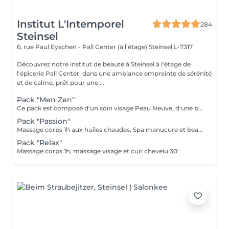
Institut L'Intemporel
284
Steinsel
6, rue Paul Eyschen - Pall Center (à l’étage)
Steinsel L-7317
Découvrez notre institut de beauté à Steinsel à l'étage de
l'épicerie Pall Center, dans une ambiance empreinte de sérénité
et de calme, prêt pour une ...
Pack "Men Zen"
Ce pack est composé d'un soin visage Peau Neuve, d'une beauté des pieds et d'un massage "Escale à Marrakech" (1h de massage) déconnection et expérience sensorielle Pour récupérer un homme zen :-)
Pack "Passion"
Massage corps 1h aux huiles chaudes, Spa manucure et beauté des pieds + bain de paraffine
Pack "Relax"
Massage corps 1h, massage visage et cuir chevelu 30'