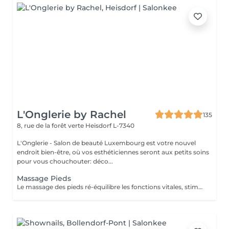
L'Onglerie by Rachel
135
8, rue de la forêt verte
Heisdorf L-7340
L'Onglerie - Salon de beauté Luxembourg est votre nouvel
endroit bien-être, où vos esthéticiennes seront aux petits soins
pour vous chouchouter: déco...
Massage Pieds
Le massage des pieds ré-équilibre les fonctions vitales, stimule la circulation sanguine ainsi que le drainage lymphatique. Vos muscles se détendent, les systèmes nerveux sont stimulés.. succombez, profitez d'un moment de détente et de relaxation unique.