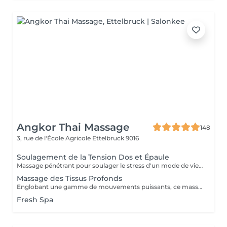
Angkor Thai Massage
148
3, rue de l'École Agricole
Ettelbruck 9016
Soulagement de la Tension Dos et Épaule
Massage pénétrant pour soulager le stress d'un mode de vie trépidant ciblant les zones à problèmes de tension et des tissus et muscles conjonctifs du dos raides ou tendus.
Massage des Tissus Profonds
Englobant une gamme de mouvements puissants, ce massage revigorant combine un massage suédois classique avec des techniques de compression et de points de déclenchement pour réduire la douleur. Réchauffant le corps, il stimule les muscles des cuisses, des épaules, des bras et du dos. Idéal pour les sportifs et les personnes souffrant de tensions
Fresh Spa