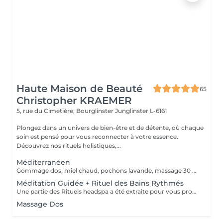
Haute Maison de Beauté
65
Christopher KRAEMER
5, rue du Cimetière, Bourglinster
Junglinster L-6161
Plongez dans un univers de bien-être et de détente, où chaque
soin est pensé pour vous reconnecter à votre essence.
Découvrez nos rituels holistiques,...
Méditerranéen
Gommage dos, miel chaud, pochons lavande, massage 30 minutes
Méditation Guidée + Rituel des Bains Rythmés
Une partie des Rituels headspa a été extraite pour vous proposer cette formule courte de 20 min, afin de lâcher tout votre stress et de réguler vos émotions. Le bac à shampooing est rempli d'eau à 39°C, avec une synergie d'huiles essentielles spécifiques, en continu, à l'aide d'un bol pendant ces 20 min, l'eau aromatique est versée sur votre tête, et pendant ce temps, nous faisons un court exercice de sophrologie afin de vous mettre en pleine réceptivité pour continuer avec une méditation guidée. Un moment très relaxant et ressourçant
Massage Dos