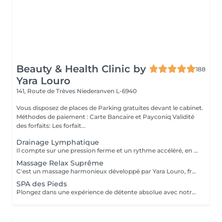
Beauty & Health Clinic by
188
Yara Louro
141, Route de Trèves
Niederanven L-6940
Vous disposez de places de Parking gratuites devant le cabinet.
Méthodes de paiement : Carte Bancaire et Payconiq Validité
des forfaits: Les forfait...
Drainage Lymphatique
Il compte sur une pression ferme et un rythme accéléré, en plus de pompages et des manuvres exclusives qui permettent des résultats immédiats. Cette technique réduit les oedèmes, active la circulation sanguine et potentialise un réseau complexe de vaisseaux où passent les fluides corporels, réduisant ainsi la tant redoutée cellulite. Le résultat est un corps moins gonflé et galbé avec un métabolisme plus accéléré et, donc, une sensation de bien-être.
Massage Relax Suprême
C'est un massage harmonieux développé par Yara Louro, fruit de ses années d'expérience. Ce massage qui rassure le corps, l'esprit et l'âme, a été particulièrement développé pour fournir une relaxation totale des sens, vous transportant vers un état de bien-être parfait. Vous découvrirez tous ses secrets lors de votre séance.
SPA des Pieds
Plongez dans une expérience de détente absolue avec notre Spa des Pieds, un rituel d'exception dédié au bien-être et à l'élégance. Vos pieds sont délicatement immergés dans un bain sensoriel enrichi en sels précieux et actifs relaxants, favorisant la détente profonde et la revitalisation. Le soin se poursuit par une exfoliation raffinée qui révèle une peau douce et soyeuse, suivie d'un massage expert aux gestes lents et enveloppants, libérant les tensions et rééquilibrant les énergies. Véritable moment de luxe et de sérénité, ce soin procure une sensation de légèreté durable et un confort absolu.