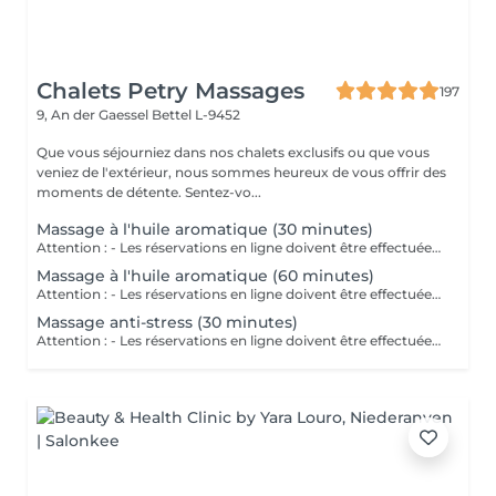
Chalets Petry Massages
197
9, An der Gaessel
Bettel L-9452
Que vous séjourniez dans nos chalets exclusifs ou que vous
veniez de l'extérieur, nous sommes heureux de vous offrir des
moments de détente. Sentez-vo...
Massage à l'huile aromatique (30 minutes)
Attention : - Les réservations en ligne doivent être effectuées au moins 24 heures à l'avance. - Si vous souhaitez réserver un massage à court terme (moins de 24 heures à l'avance), veuillez appeler le +49 173 390 20 62. - Si vous devez annuler le massage, nous vous demandons de le faire au moins 24 heures à l'avance, sinon nous devrons facturer 70 % du prix des massages. - Les employés et les horaires peuvent être adaptés si nécessaire, après consultation avec vous. Ce massage permet d'atteindre un état particulier de relaxation en combinant un massage du corps efficace et doux aux huiles chaudes. Les ingrédients purs et naturels des huiles essentielles pénètrent dans les couches profondes de la peau et stimulent en fonction le système.
Massage à l'huile aromatique (60 minutes)
Attention : - Les réservations en ligne doivent être effectuées au moins 24 heures à l'avance. - Si vous souhaitez réserver un massage à court terme (moins de 24 heures à l'avance), veuillez appeler le +49 173 390 20 62. - Si vous devez annuler le massage, nous vous demandons de le faire au moins 24 heures à l'avance, sinon nous devrons facturer 70 % du prix des massages. - Les employés et les horaires peuvent être adaptés si nécessaire, après consultation avec vous. Ce massage permet d'atteindre un état particulier de relaxation en combinant un massage du corps efficace et doux aux huiles chaudes. Les ingrédients purs et naturels des huiles essentielles pénètrent dans les couches profondes de la peau et stimulent en fonction le système.
Massage anti-stress (30 minutes)
Attention : - Les réservations en ligne doivent être effectuées au moins 24 heures à l'avance. - Si vous souhaitez réserver un massage à court terme (moins de 24 heures à l'avance), veuillez appeler le +49 173 390 20 62. - Si vous devez annuler le massage, nous vous demandons de le faire au moins 24 heures à l'avance, sinon nous devrons facturer 70 % du prix des massages. Le massage anti-stress se caractérise par l'exécution de mouvements caressants et rythmiques des mains sur les différentes parties du corps. Grâce aux différentes techniques de massage les muscles se détendent et le stress se réduit considérablement.