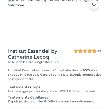
Institut Essentiel by
179
Catherine Lecoq
12, Rue de la Gare
Junglinster L-6117
L'Institut Essentiel est présent à Junglinster depuis 2005 et se
situe au n°12 rue de la Gare, dit Jong Mëtt. Essentiel propose des
soins personnalis...
Traitements Corps
Les massages par radiofréquence INDIBA® offrent une multitudes de bienfaits. De la relaxation au massage anti-cellulite et raffermissant, INDIBA® traite en douceur et efficacement. L'action en profondeur de la technologie de radiofréquence stimule la production de collagène, améliore le tonus musculaire et la circulation sanguine et renforce les défenses naturelles de la peau. Dès le premier massage vous ressentirez la différence et constater les premiers effets. Pour vous informer sur les effets et les traitements avec la méthode INDIBA® vous pouvez réserver un rendez-vous informatif. Le traitement ne convient pas si vous: - êtes en ceinte - portez un pacemaker - souffrez de thrombose, phlébite - troubles vasculaires graves - êtes traité pour un cancer (demandez avis médical)
Traitements Capillaires
Depuis plusieurs années INDIBA® a prouvé mondialement son efficacité à lutter contre la dégénérescence cellulaire (vieillissement cellulaire). La technologie de INDIBA® Haiwave a été spécifiquement conçue pour traiter le problème de la chute des cheveux du au vieillissement ou en raison de problèmes hormonaux. En activant la micro circulation, les racines des cheveux sont intensément nourries en oxygène et peuvent se régénérer très rapidement. Le poil sort ainsi de sa phase de repos et peut repousser. Progressivement (à p.de 4 séances) les premiers cheveux sont visibles. Le traitement doit impérativement se réaliser 3-4 fois par semaines sur une durée de 1mois (revitalisation, cheveux fins, prévention anti-chute) ou 2 mois pour la perte de cheveux et calvitie. Nous proposons un forfait de 12 séances avec une remise immédiate de 15%. 1 à 2 cure de 12 séances sont conseillés à intervalle de 4-6 semaines. N'hésitez pas à nous contacter pour plus d'information ou réserver votre séance d'information (gratuite) en ligne.