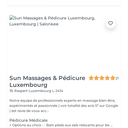
Sun Massages & Pédicure
21
Luxembourg
19, Raspert
Luxembourg L-2414
Notre équipe de professionnels experts en massage bien-être,
expérimentés et passionnés ( voir totalité des avis 5* sur Google
) est ravie de vous acc...
Pédicure Médicale
+ Options au choix : - Bain pieds aux sels relaxants pour les pieds fatigués et préparer les pieds au soin 20€ - Gommage pieds pour des pieds doux et hydratés 20€ - Massage des pieds 55 minutes 90€ Les soins de pédicurie médicale sont non seulement destinés à traiter les problèmes de pieds de manière curative mais également de manière préventive, en contribuant à votre confort lors de la marche ou de vos éventuelles activités sportives. Un soin régulier peut vous éviter des problèmes et des douleurs aux pieds dus à l'apparition de crevasses, durillons, cors, ... Vous devez néanmoins consulter sans attendre lorsque : Vous ressentez une gêne lors de la marche (n'attendez pas de ressentir de la douleur !) ; Vous constatez l'apparition de mycose, cor, callosité, il de perdrix ou ongle incarné, ...