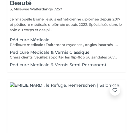
Beauté
3, Millewee
Walferdange 7257
Je m'appelle Eliane, je suis esthéticienne diplômée depuis 2017
et pédicure médicale diplômée depuis 2022. Spécialisée dans le
soin du corps et des pi...
Pédicure Médicale
Pédicure médicale : Traitement mycoses , ongles incarnés , corrections des ongles en plicature , ongles en tuile de provence , en volute, durillons, cors ,callosités, crevasses, pied d'athlète et tous les affections. Le prix varie en fonction du problème.
Pedicure Medicale & Vernis Classique
Chers clients, veuillez apporter les flip-flop ou sandales ouvertes pour pose de verniz classique.
Pedicure Medicale & Vernis Semi-Permanent