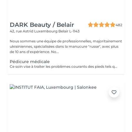
DARK Beauty / Belair
482
42, rue Astrid
Luxembourg Belair L-1143
Nous sommes une équipe de professionnelles, majoritairement
ukrainiennes, spécialisées dans la manucure "russe", avec plus
de 10 ans d'expérience. No...
Pédicure médicale
Ce soin vise à traiter les problèmes courants des pieds tels que les crevasses, durillons, cors, correction des ongles incarnés.. Pris en charge avec précision par notre spécialiste. Contenu du service : -Évaluation initiale de l'état des pieds -Nettoyage hygiénique et assouplissement de la peau -Élimination des zones dures ou épaissies -Soin des ongles et mise en forme minutieuse -Traitement ciblé des zones à problème -Application d'une crème thérapeutique pour les pieds