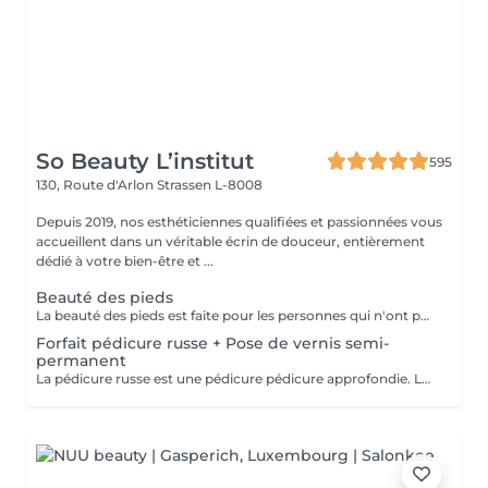
So Beauty L’institut
595
130, Route d'Arlon
Strassen L-8008
Depuis 2019, nos esthéticiennes qualifiées et passionnées vous
accueillent dans un véritable écrin de douceur, entièrement
dédié à votre bien-être et ...
Beauté des pieds
La beauté des pieds est faite pour les personnes qui n'ont pas de problème particulier au niveau de leur pieds. Elle comprend la pousse des cuticules, la coupe des ongles et le limage, léger ponçage de la plaque de l'ongle, et rape de la plante du pied. Pose de vernis transparent et application de crème inclues.
Forfait pédicure russe + Pose de vernis semi-
permanent
La pédicure russe est une pédicure pédicure approfondie. La durée de votre vernis permanent va durer 1 semaine de plus.