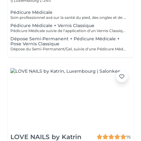
1)
Luxembourg L-2411
Pédicure Médicale
Soin professionnel axé sur la santé du pied, des ongles et de la peau, avec traitement des ongles incarnés, cors, durillons et callosités. Sans application de vernis.
Pédicure Médicale + Vernis Classique
Pédicure Médicale suivie de l'application d'un Vernis Classique. Convient aux clientes souhaitant un soin médical avec une finition Classique.
Dépose Semi-Permanent + Pédicure Médicale +
Pose Vernis Classique
Dépose du Semi-Permanent/Gel, suivie d'une Pédicure Médicale et de l'application d'un nouveau Semi-Permanent sur les ongles des pieds. Recommandé lorsque du Semi-Permanent est déjà présent.
LOVE NAILS by Katrin
75