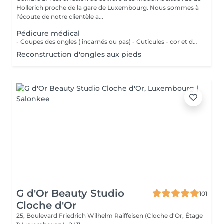
Hollerich proche de la gare de Luxembourg. Nous sommes à
l'écoute de notre clientèle a...
Pédicure médical
- Coupes des ongles ( incarnés ou pas) - Cuticules - cor et durillons - Petit massage - Pose de vernis semi-permanent couleur ( Si vous voulez une french, veuillez svp cocher l'onglet french en plus)
Reconstruction d'ongles aux pieds
G d'Or Beauty Studio
101
Cloche d'Or
25, Boulevard Friedrich Wilhelm Raiffeisen (Cloche d'Or, Étage