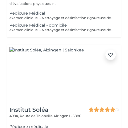
d'évaluations physiques, r...
Pédicure Médical
examen clinique: - Nettoyage et désinfection rigoureuse des pieds - soin des ongles: coupe correct, fraisage ( diminution de l`épaisseur) et nettoyage des sillons pour prévenir les ongles incarnés. - traitement des callosités rdv chez 691 60 25 60 ou clinic.coach@lilianamendes.eu
Pédicure Médical - domicile
examen clinique: - Nettoyage et désinfection rigoureuse des pieds - soin des ongles: coupe correct, fraisage ( diminution de l`épaisseur) et nettoyage des sillons pour prévenir les ongles incarnés. - traitement des callosités rdv chez 691 60 25 60 ou clinic.coach@lilianamendes.eu
Institut Soléa
51
498a, Route de Thionville
Alzingen L-5886
Pédicure médicale