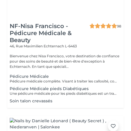
NF-Nisa Francisco -
98
Pédicure Médicale &
Beauty
46, Rue Maximilien
Echternach L-6463
Bienvenue chez Nisa Francisco, votre destination de confiance
pour des soins de beauté et de bien-être d'exception à
Echternach. En tant que spéciali...
Pédicure Médicale
Pédicure médicale complète. Visant à traiter les callosité, cors, crevasse, ongles incarnés, tout en assurant l'hygiène et le confort des pieds. Ce soins contribue à prévenir les problèmes podologie et à améliorer le bien-être général des pieds.
Pédicure Médicale pieds Diabétiques
Une pédicure médicale pour les pieds diabétiques est un traitement spécialisé pour les soins des pieds conçu pour les personnes atteintes de diabète, où les pieds ont besoin d'une attention particulière en raison des risques plus élevés.
Soin talon crevassés