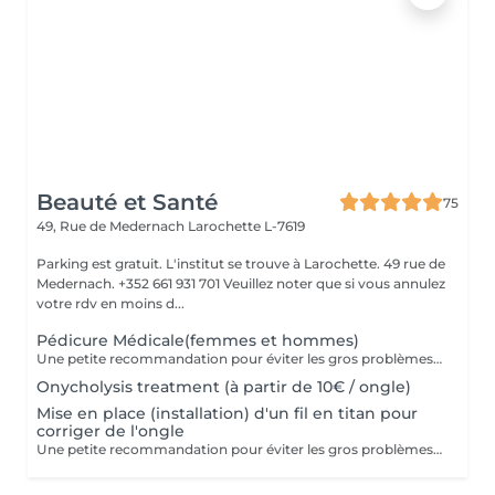
Beauté et Santé
75
49, Rue de Medernach
Larochette L-7619
Parking est gratuit. L'institut se trouve à Larochette. 49 rue de
Medernach. +352 661 931 701 Veuillez noter que si vous annulez
votre rdv en moins d...
Pédicure Médicale(femmes et hommes)
Une petite recommandation pour éviter les gros problèmes: 1. Nous corrigeons la longueur des ongles avec une lime à ongles pour ongles naturels au moins une fois par semaine. 2. Nous n'arrondissons, ni ne coupons les coins ! 3. La forme des ongles de pied est un carré mou (ni rond, ni ovale) Pour courir, il vous faut : 1. Choisire des chaussures en tenant compte des nuances de la structure de votre pied! 2. Vérifier systématiquement la longueur des ongles! 3. Consulter un orthopédiste s'il y a des déformations visibles. Dans le cas contraire, courir apportera plus de problèmes que de bien. Prenez soin de votre santé!
Onycholysis treatment (à partir de 10€ / ongle)
Mise en place (installation) d'un fil en titan pour
corriger de l'ongle
Une petite recommandation pour éviter les gros problèmes: 1. Nous corrigeons la longueur des ongles avec une lime à ongles pour ongles naturels au moins une fois par semaine. 2. Nous n'arrondissons, ni ne coupons les coins! 3. La forme des ongles de pied est un carré mou (ni rond, ni ovale)!