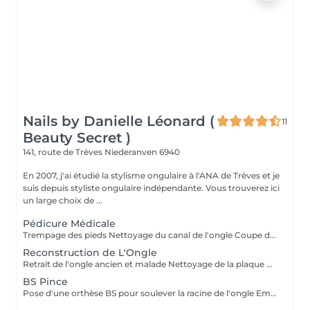
Nails by Danielle Léonard (
11
Beauty Secret )
141, route de Trèves
Niederanven 6940
En 2007, j'ai étudié la stylisme ongulaire à l'ANA de Trèves et je
suis depuis styliste ongulaire indépendante. Vous trouverez ici
un large choix de ...
Pédicure Médicale
Trempage des pieds Nettoyage du canal de l'ongle Coupe des ongles Découpe des ongles incarnés Élimination de la corne, des ils-de-perdrix, des fissures Crème si necessaire traitement mycose
Reconstruction de L'Ongle
Retrait de l'ongle ancien et malade Nettoyage de la plaque unguéale Reconstruction d'un nouvel ongle avec de l'acrylique
BS Pince
Pose d'une orthèse BS pour soulever la racine de l'ongle Empêche l'ongle de s'enfoncer Durée : 2 mois