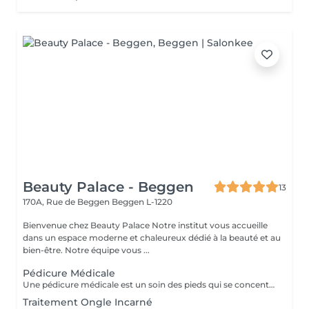
Beauty Palace - Beggen
13
170A, Rue de Beggen
Beggen L-1220
Bienvenue chez Beauty Palace Notre institut vous accueille
dans un espace moderne et chaleureux dédié à la beauté et au
bien-être. Notre équipe vous ...
Pédicure Médicale
Une pédicure médicale est un soin des pieds qui se concentre sur les problèmes spécifiques des pieds: *Ongles incarnés *Ongles courbes *Callosités *Cors *Durillons *Oeil de perdrix *Corne *Mycoses *Pieds d'athlète
Traitement Ongle Incarné