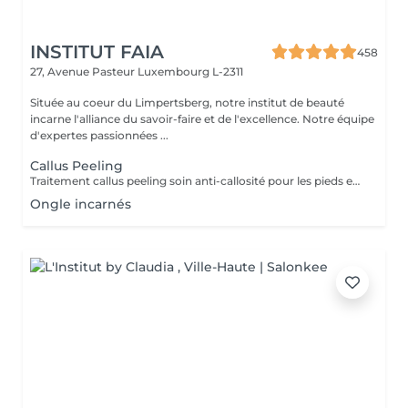
INSTITUT FAIA
458
27, Avenue Pasteur
Luxembourg L-2311
Située au coeur du Limpertsberg, notre institut de beauté
incarne l'alliance du savoir-faire et de l'excellence. Notre équipe
d'expertes passionnées ...
Callus Peeling
Traitement callus peeling soin anti-callosité pour les pieds en seulement 15 minutes CALLUSPEELING permet d'éliminer facilement, sans lames ni cutters, les callosités et les fissures, donnant aux pieds une incroyable douceur et une sensation infinie de légèreté.
Ongle incarnés