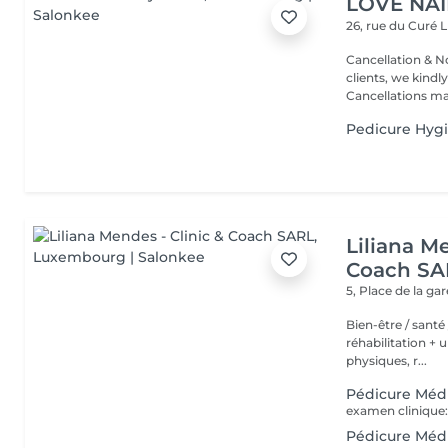
LOVE NAI
26, rue du Curé
L
Cancellation & No
clients, we kindly
Cancellations ma.
Pedicure Hyg
Liliana Me
Coach SA
5, Place de la ga
Bien-être / santé /sport - Deux studios de co
réhabilitation + une salle
physiques, r...
Pédicure Médi
Pédicure Médi