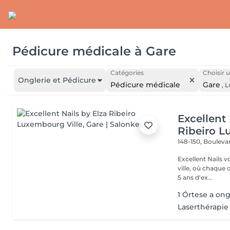
Pédicure médicale
à
Gare
Catégories
Choisir u
Onglerie et Pédicure
Pédicure médicale
Gare
,
L
Excellent 
Ribeiro L
148-150, Bouleva
Excellent Nails v
ville, où chaque détai
5 ans d'ex...
1 Órtese a ong
Laserthérapie