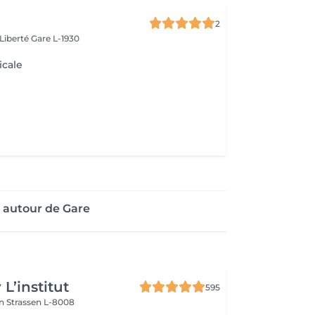
2
 Liberté
Gare L-1930
icale
 autour de Gare
L’institut
595
on
Strassen L-8008