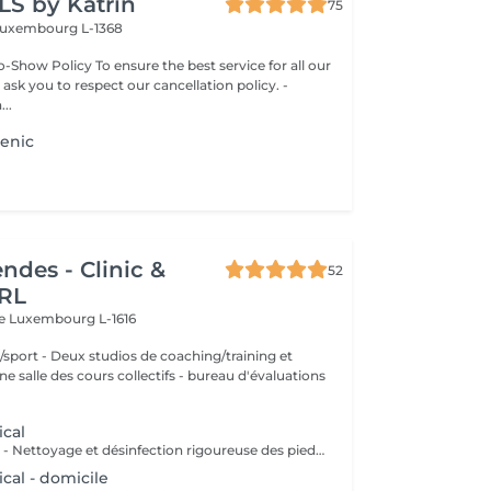
LS by Katrin
75
uxembourg L-1368
-Show Policy To ensure the best service for all our
 ask you to respect our cancellation policy. -
..
ienic
ndes - Clinic &
52
RL
re
Luxembourg L-1616
aching/training et
 des cours collectifs - bureau d'évaluations
cal
examen clinique: - Nettoyage et désinfection rigoureuse des pieds - soin des ongles: coupe correct, fraisage ( diminution de l`épaisseur) et nettoyage des sillons pour prévenir les ongles incarnés. - traitement des callosités rdv chez 691 60 25 60 ou clinic.coach@lilianamendes.eu
cal - domicile