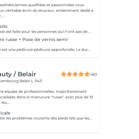
 esthéticiennes qualifiées et passionnées vous
 un véritable écrin de douceur, entièrement dédié à
...
ieds
La beauté des pieds est faite pour les personnes qui n'ont pas de problème particulier au niveau de leur pieds. Elle comprend la pousse des cuticules, la coupe des ongles et le limage, léger ponçage de la plaque de l'ongle, et rape de la plante du pied. Pose de vernis transparent et application de crème inclues.
re russe + Pose de vernis semi-
La pédicure russe est une pédicure pédicure approfondie. La durée de votre vernis permanent va durer 1 semaine de plus.
ty / Belair
482
xembourg Belair L-1143
 équipe de professionnelles, majoritairement
cialisées dans la manucure "russe", avec plus de 10
ans d'expérience. No...
icale
Ce soin vise à traiter les problèmes courants des pieds tels que les crevasses, durillons, cors, correction des ongles incarnés.. Pris en charge avec précision par notre spécialiste. Contenu du service : -Évaluation initiale de l'état des pieds -Nettoyage hygiénique et assouplissement de la peau -Élimination des zones dures ou épaissies -Soin des ongles et mise en forme minutieuse -Traitement ciblé des zones à problème -Application d'une crème thérapeutique pour les pieds