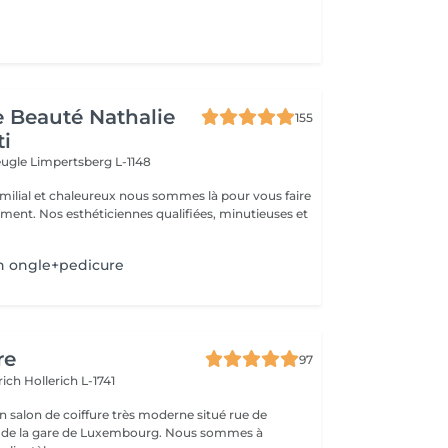
de Beauté Nathalie
155
ti
veugle
Limpertsberg L-1148
milial et chaleureux nous sommes là pour vous faire
oment. Nos esthéticiennes qualifiées, minutieuses et
n ongle+pedicure
re
97
erich
Hollerich L-1741
n salon de coiffure très moderne situé rue de
a gare de Luxembourg. Nous sommes à