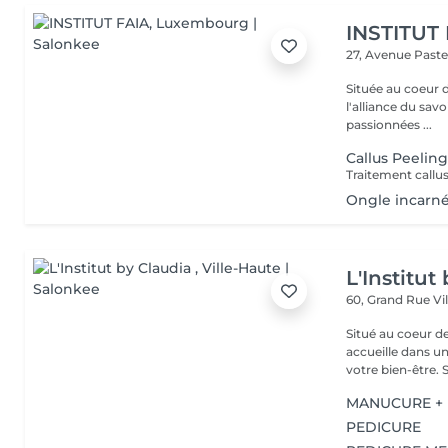
INSTITUT
27, Avenue Past
Située au coeur 
l'alliance du savoir-faire e
passionnées ...
Callus Peelin
Ongle incarn
L'Institut
60, Grand Rue
Vi
Situé au coeur d
accueille dans u
vot
MANUCURE +
PEDICURE