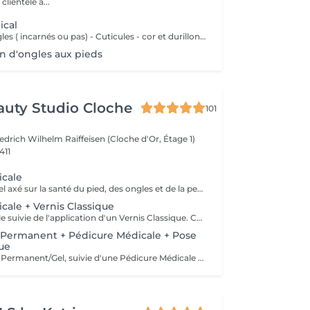
clientèle a...
ical
- Coupes des ongles ( incarnés ou pas) - Cuticules - cor et durillons - Petit massage - Pose de vernis semi-permanent couleur ( Si vous voulez une french, veuillez svp cocher l'onglet french en plus)
n d'ongles aux pieds
auty Studio Cloche
101
edrich Wilhelm Raiffeisen (Cloche d'Or, Étage 1)
411
icale
Soin professionnel axé sur la santé du pied, des ongles et de la peau, avec traitement des ongles incarnés, cors, durillons et callosités. Sans application de vernis.
cale + Vernis Classique
Pédicure Médicale suivie de l'application d'un Vernis Classique. Convient aux clientes souhaitant un soin médical avec une finition Classique.
Permanent + Pédicure Médicale + Pose
que
Dépose du Semi-Permanent/Gel, suivie d'une Pédicure Médicale et de l'application d'un nouveau Semi-Permanent sur les ongles des pieds. Recommandé lorsque du Semi-Permanent est déjà présent.