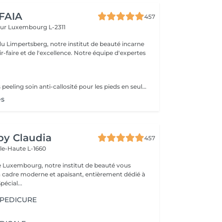
 FAIA
457
eur
Luxembourg L-2311
du Limpertsberg, notre institut de beauté incarne
t de l'excellence. Notre équipe d'expertes
g
Traitement callus peeling soin anti-callosité pour les pieds en seulement 15 minutes CALLUSPEELING permet d'éliminer facilement, sans lames ni cutters, les callosités et les fissures, donnant aux pieds une incroyable douceur et une sensation infinie de légèreté.
és
 by Claudia
457
lle-Haute L-1660
e Luxembourg, notre institut de beauté vous
n cadre moderne et apaisant, entièrement dédié à
re bien-être. Spécial...
 PEDICURE