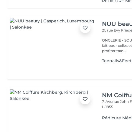
PEDICURE ME
NUU beaut
21, rue Evy Fried
ONGLERIE - SOURCILS
fait pour celles 
profiter tran...
Toenails&Fee
NM Coiffu
7, Avenue John F
L-1855
Pédicure Méd