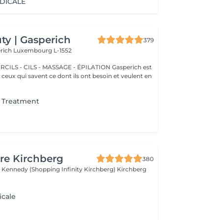
DICALE
y | Gasperich
379
erich
Luxembourg L-1552
 - CILS - MASSAGE - ÉPILATION Gasperich est
et ceux qui savent ce dont ils ont besoin et veulent en
t Treatment
re Kirchberg
380
 Kennedy (Shopping Infinity Kirchberg)
Kirchberg
icale