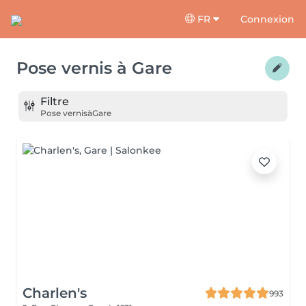
FR
Connexion
Pose vernis
à
Gare
Filtre
Pose vernis
à
Gare
Charlen's
993