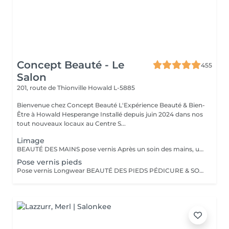
Concept Beauté - Le
455
Salon
201, route de Thionville
Howald L-5885
Bienvenue chez Concept Beauté L'Expérience Beauté & Bien-
Être à Howald Hesperange Installé depuis juin 2024 dans nos
tout nouveaux locaux au Centre S...
Limage
BEAUTÉ DES MAINS pose vernis Après un soin des mains, une pose vernis : Limage et mise en forme des ongles Application d'un vernis Longwear ProNails longue tenue ou semi-permanent (en option) Une pause bien-être idéale pour retrouver des mains soignées et élégantes.
Pose vernis pieds
Pose vernis Longwear BEAUTÉ DES PIEDS PÉDICURE & SOINS EXPERTS Nos soins des pieds sont conçus pour allier esthétique et bien-être, en apportant confort, douceur et élégance à vos pieds. Tous nos soins sont réalisés dans des cabines dédiées, équipées de fauteuils Pedi Spa avec bain de pieds intégré, pour une expérience alliant détente et expertise. Nous utilisons les produits spécifiques de la toute nouvelle gamme pieds de ProNails, formulée pour nourrir, réparer et protéger vos pieds en profondeur.