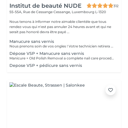
Institut de beauté NUDE
312
55-55A, Rue de Cessange
Cessange, Luxembourg L-1320
Nous tenons à informer notre aimable clientèle que tous
rendez-vous qui n'est pas annuler 24 heures avant et qui ne
serait pas honoré devra être payé ...
Manucure sans vernis
Nous prenons soin de vos ongles ! Votre technicien retirera délicatement les cellules mortes de la peau, façonnera et limera vos ongles, puis polira leur surface extérieure pour une finition lisse et naturelle. Nos experts proposent des manucures combinées, à la ponceuse ou à la pince, selon vos préférences. Comment se déroule une manucure sans vernis ? La peau rugueuse est délicatement éliminée La forme de l'ongle est corrigée avec précision Les cuticules et les replis latéraux sont soigneusement nettoyés Une huile pour cuticules et une crème pour les mains sont appliquées pour nourrir et hydrater Restrictions d'âge : recommandé à partir de 14 ans. Recommandations après la procédure : aucun soin spécifique requis. Fréquence : une fois toutes les deux semaines.
Dépose VSP + Manucure sans vernis
Manicure + Old Polish Removal a complete nail care procedure We do not perform polish removal without proper cuticle and sidewall treatment. We can't let you leave with uneven nails or overgrown cuticles, so we always ensure comprehensive care for your hands. What's included: Gentle removal of old polish Nail plate preparation Cuticle and sidewall treatment Optional add-ons: Japanese manicure for deep care Transparent strengthening polish for extra protection
Depose VSP + pédicure sans vernis