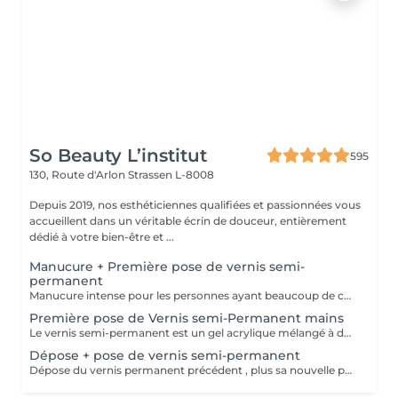
So Beauty L’institut
595
130, Route d'Arlon
Strassen L-8008
Depuis 2019, nos esthéticiennes qualifiées et passionnées vous
accueillent dans un véritable écrin de douceur, entièrement
dédié à votre bien-être et ...
Manucure + Première pose de vernis semi-
permanent
Manucure intense pour les personnes ayant beaucoup de cuticules + appliquer vernis semi permanent.
Première pose de Vernis semi-Permanent mains
Le vernis semi-permanent est un gel acrylique mélangé à du vernis, appliqué sur l'ongle et durci par des UV. Il a la même texture qu'un vernis classique, est aussi liquide et a encore plus de brillance. Il reste impeccable, sans ternir et sans s'écailler jusqu'à 18 jours.
Dépose + pose de vernis semi-permanent
Dépose du vernis permanent précédent , plus sa nouvelle pose.