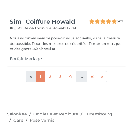
Sim1 Coiffure Howald
253
185, Route de Thionville
Howald L-2611
Nous sommes ravis de pouvoir vous accueillir, dans la mesure
du possible. Pour des mesures de sécurité : -Porter un masque
et des gants -Venir seul au...
Forfait Mariage
«
1
2
3
4
...
8
»
Salonkee
Onglerie et Pédicure
Luxembourg
Gare
Pose vernis