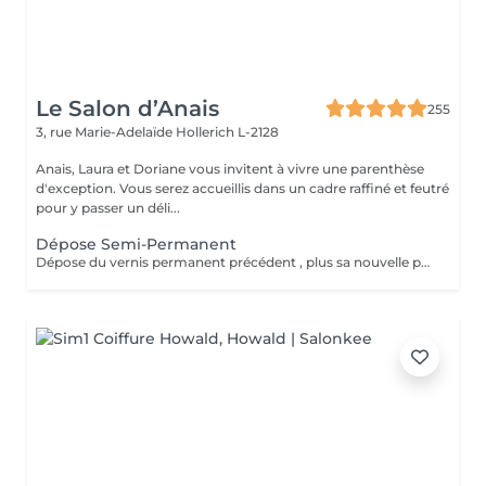
Le Salon d’Anais
255
3, rue Marie-Adelaïde
Hollerich L-2128
Anais, Laura et Doriane vous invitent à vivre une parenthèse
d'exception. Vous serez accueillis dans un cadre raffiné et feutré
pour y passer un déli...
Dépose Semi-Permanent
Dépose du vernis permanent précédent , plus sa nouvelle pose de couleur. Votre vernis permanent sera retiré délicatement avec un produit spécifique pour ne pas abimer vos ongles.