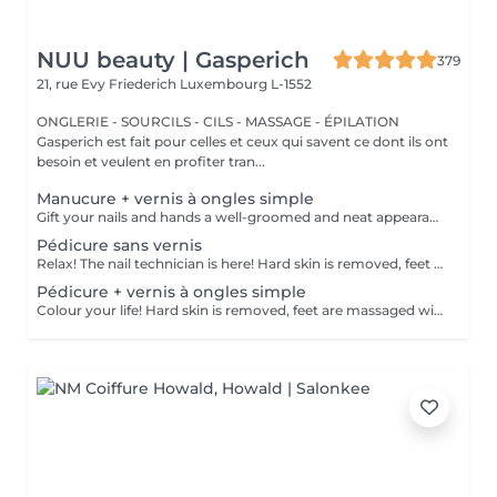
NUU beauty | Gasperich
379
21, rue Evy Friederich
Luxembourg L-1552
ONGLERIE - SOURCILS - CILS - MASSAGE - ÉPILATION
Gasperich est fait pour celles et ceux qui savent ce dont ils ont
besoin et veulent en profiter tran...
Manucure + vernis à ongles simple
Gift your nails and hands a well-groomed and neat appearance! Your technician will effectively remove dead skin cells, shape and file nails, and buff the outer surface. A regular nail polish is applied at the end of this treatment. Our masters do edged, hardware, or combined manicure. How is manicure with simple nail polish done? - rough skin is removed - the shape of the nail plate is corrected - the cuticle and side ridges are corrected - nail polish is applied - cuticle oil and hand cream are applied Age restrictions: recommended to do from 14 years. Post procedure recommendations: there are no post recommendations for this procedure. Frequency: once in 3 weeks.
Pédicure sans vernis
Relax! The nail technician is here! Hard skin is removed, feet are massaged with deep conditioning creams leaving them softer and smoother. Cuticles will be made neat and tidy and toenails will be perfectly shaped. Our masters do hardware pedicure. How is pedicure without polish done? - rough skin is removed - the shape of the nail plate is corrected - heels are cleaned - the cuticle and side ridges are corrected - cuticle oil and feet cream are applied Age restrictions: recommended to do from 14 years. Post procedure recommendations: there are no post recommendations for this procedure. Frequency: once in 3-4 weeks.
Pédicure + vernis à ongles simple
Colour your life! Hard skin is removed, feet are massaged with deep conditioning creams leaving them softer and smoother. Cuticles will be made neat and tidy and toenails will be perfectly shaped. A regular nail polish is applied at the end of this treatment. Our masters do hardware pedicure. How is pedicure + simple nail polish done? - rough skin is removed - the shape of the nail plate is corrected - heels are cleaned - the cuticle and side ridges are corrected - nail polish is applied - cuticle oil and feet cream is applied Age restrictions: recommended to do from 14 years. Post procedure recommendations: there are no post recommendations for this procedure. Frequency: once in 3-4 weeks.