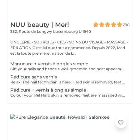
NUU beauty | Merl
788
332, Route de Longwy
Luxembourg L-1940
ONGLERIE - SOURCILS - CILS - SOINS DU VISAGE - MASSAGE -
ÉPILATION C'est ici que tout a commencé. Depuis 2022, Merl
est la toute première maison de b...
Manucure + vernis à ongles simple
Gift your nails and hands a well-groomed and neat appearance! Your technician will effectively remove dead skin cells, shape and file nails, and buff the outer surface. A regular nail polish is applied at the end of this treatment. Our masters do edged, hardware, or combined manicure. How is manicure with simple nail polish done? - rough skin is removed - the shape of the nail plate is corrected - the cuticle and side ridges are corrected - nail polish is applied - cuticle oil and hand cream are applied Age restrictions: recommended to do from 14 years. Post procedure recommendations: there are no post recommendations for this procedure. Frequency: once in 3 weeks.
Pédicure sans vernis
Relax! The nail technician is here! Hard skin is removed, feet are massaged with deep conditioning creams leaving them softer and smoother. Cuticles will be made neat and tidy and toenails will be perfectly shaped. Our masters do hardware pedicure. How is pedicure without polish done? - rough skin is removed - the shape of the nail plate is corrected - heels are cleaned - the cuticle and side ridges are corrected - cuticle oil and feet cream are applied Age restrictions: recommended to do from 14 years. Post procedure recommendations: there are no post recommendations for this procedure. Frequency: once in 3-4 weeks.
Pédicure + vernis à ongles simple
Colour your life! Hard skin is removed, feet are massaged with deep conditioning creams leaving them softer and smoother. Cuticles will be made neat and tidy and toenails will be perfectly shaped. A regular nail polish is applied at the end of this treatment. Our masters do hardware pedicure. How is pedicure + simple nail polish done? - rough skin is removed - the shape of the nail plate is corrected - heels are cleaned - the cuticle and side ridges are corrected - nail polish is applied - cuticle oil and feet cream is applied Age restrictions: recommended to do from 14 years. Post procedure recommendations: there are no post recommendations for this procedure. Frequency: once in 3-4 weeks.