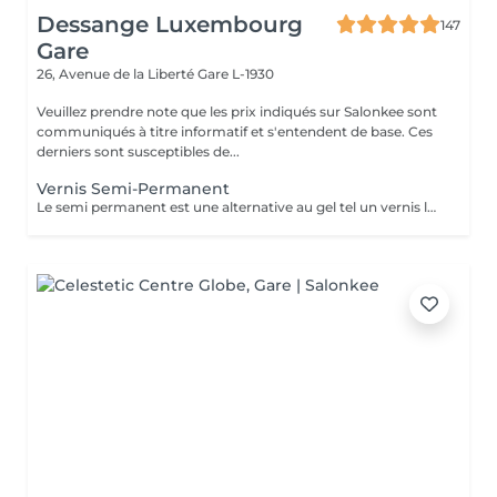
Dessange Luxembourg
147
Gare
26, Avenue de la Liberté
Gare L-1930
Veuillez prendre note que les prix indiqués sur Salonkee sont
communiqués à titre informatif et s'entendent de base. Ces
derniers sont susceptibles de...
Vernis Semi-Permanent
Le semi permanent est une alternative au gel tel un vernis longue durée pour une durée de 2 à 3 semaines de tenue maximum. Le retrait doit se faire uniquement au salon et nous le recommandons de manière ponctuelle. La manucure sèche est comprise dans cette prestation . Comme chaque cliente est unique nous vous invitons à vous rapprocher d'une collaboratrice pour d'avantages d'informations .