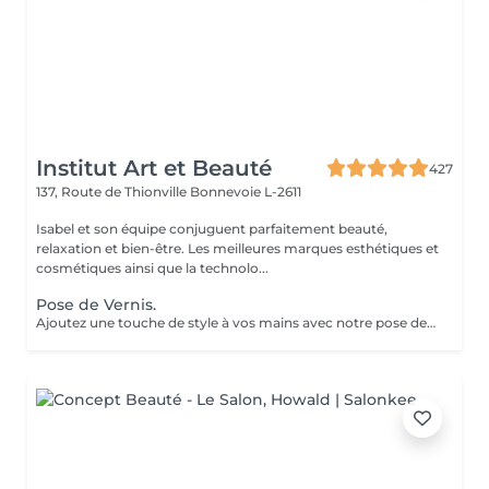
Institut Art et Beauté
427
137, Route de Thionville
Bonnevoie L-2611
Isabel et son équipe conjuguent parfaitement beauté,
relaxation et bien-être. Les meilleures marques esthétiques et
cosmétiques ainsi que la technolo...
Pose de Vernis.
Ajoutez une touche de style à vos mains avec notre pose de vernis. Profitez d'une finition professionnelle, de conseils personnalisés, et d'un résultat qui dure. Offrez-vous ce petit plaisir et repartez avec des ongles impeccables!