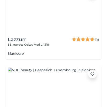
Lazzurr
418
58, rue des Celtes
Merl L-1318
Manicure