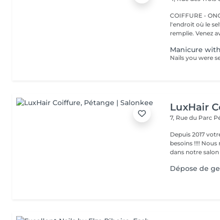
COIFFURE - ONGLERI
l'endroit où le s
remplie. Venez av
Manicure with
LuxHair C
7, Rue du Parc
P
Depuis 2017 votr
besoins !!!! Nous mettons tout en oeuvre pour que votre passage
dans notre salon r
Dépose de gel