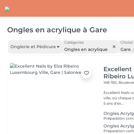
Ongles en acrylique
à
Gare
Catégories
Choisir
Onglerie et Pédicure
Ongles en acrylique
Gare
,
Excellent 
Ribeiro L
148-150, Bouleva
Excellent Nails v
ville, où chaque détai
5 ans d'ex...
Ongles Acrylg
Ongles Acrylg