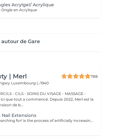
gles Acrylgel/ Acrylique
 Ongle en Acrylique
 autour de Gare
y | Merl
788
Longwy
Luxembourg L-1940
CILS - CILS - SOINS DU VISAGE - MASSAGE -
aison de b...
 Nail Extensions
Nails you were searching for! is the process of artificially increasing the length of the nail using polygel material in order to correct the defects of the natural nail delamination and weakness of the nail plate. Our masters do edged, hardware, or combined manicure. How is polygel extension done? - removal of old semi-permanent (if needed) - rough skin is removed - the shape of the nail plate is corrected - the cuticle and side ridges are corrected - polygel is applied - semi-permanent nail polish is applied - cuticle oil and hand cream are applied Age restrictions: recommended to do from 16 years. Post procedure recommendations: there are no post recommendations for this procedure. Frequency: once in 3 weeks.