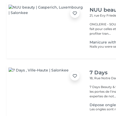
NUU beaut
21, rue Evy Fried
ONGLERIE - SOURCILS
fait pour celles 
profiter tran...
Manicure with
7 Days
18, Rue Notre 
7 Days Beauty & Spa Bienvenue dans notre institut, En
les portes de l'i
expertes de not..
Dépose ongles