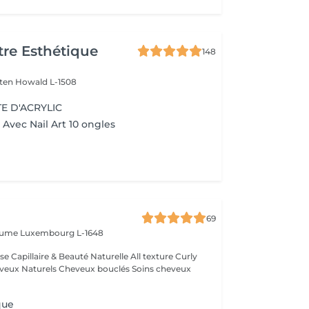
re Esthétique
148
lten
Howald L-1508
E D'ACRYLIC
Avec Nail Art 10 ongles
69
laume
Luxembourg L-1648
que