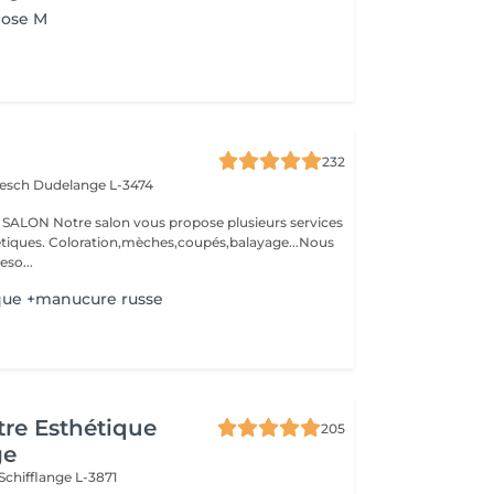
pose M
232
iesch
Dudelange L-3474
N Notre salon vous propose plusieurs services
oupés,balayage...Nous
so...
que +manucure russe
re Esthétique
205
ge
Schifflange L-3871