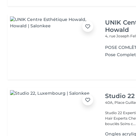
UNIK Cent
Howald
4, rue Joseph Fe
POSE COMLÈT
Pose Complet 
Studio 22
40A, Place Guil
Studio 22 Expertise Capillaire & Beauté Naturelle All texture Curly
Hair Experts Cheveux Naturels Cheveux bouclés Soins cheveux
bouclés Soins c...
Ongles acryli