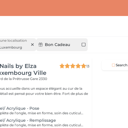
 une localisation
Bon Cadeau
Luxembourg
Nails by Elza
Search
13
uxembourg Ville
rd de la Prétrusse
Gare 2330
ous accueille dans un espace élégant au cur de la
l est pensé pour votre bien-être. Fort de plus de
el/ Acrylique - Pose
Préparation complète de l'ongle, mise en forme, soin des cuticules et pose acrylique avec la couleur de votre choix.
el/ Acrylique - Remplissage
Préparation complète de l'ongle, mise en forme, soin des cuticules et remplissage acrylique avec la couleur de votre choix.