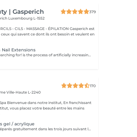
y | Gasperich
379
erich
Luxembourg L-1552
 - CILS - MASSAGE - ÉPILATION Gasperich est
et ceux qui savent ce dont ils ont besoin et veulent en
 Nail Extensions
Nails you were searching for! is the process of artificially increasing the length of the nail using polygel material in order to correct the defects of the natural nail delamination and weakness of the nail plate. Our masters do edged, hardware, or combined manicure. How is polygel extension done? - removal of old semi-permanent (if needed) - rough skin is removed - the shape of the nail plate is corrected - the cuticle and side ridges are corrected - polygel is applied - semi-permanent nail polish is applied - cuticle oil and hand cream are applied Age restrictions: recommended to do from 16 years. Post procedure recommendations: there are no post recommendations for this procedure. Frequency: once in 3 weeks.
170
Dame
Ville-Haute L-2240
 franchissant
nstitut, vous placez votre beauté entre les mains
.
 gel / acrylique
Les ongles sont réparés gratuitement dans les trois jours suivant le service ! A partir du quatrième jour la prestation est payante.