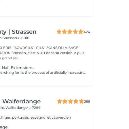
y | Strassen
424
on
Strassen L-8010
ERIE - SOURCILS - CILS · SOINS DU VISAGE -
sa version la plus
 grand sal...
 Nail Extensions
Nails you were searching for! is the process of artificially increasing the length of the nail using polygel material in order to correct the defects of the natural nail delamination and weakness of the nail plate. Our masters do edged, hardware, or combined manicure. How is polygel extension done? - removal of old semi-permanent (if needed) - rough skin is removed - the shape of the nail plate is corrected - the cuticle and side ridges are corrected - polygel is applied - semi-permanent nail polish is applied - cuticle oil and hand cream are applied Age restrictions: recommended to do from 16 years. Post procedure recommendations: there are no post recommendations for this procedure. Frequency: once in 3 weeks.
a Walferdange
255
ins
Walferdange L-7264
,fr,ger, portugais, espagnol et capverdien
sage