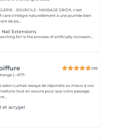
E - SOURCILS - MASSAGE GRIDX, c'est
elf-care s'intègre naturellement à une journée bien
ant de pa...
 Nail Extensions
Nails you were searching for! is the process of artificially increasing the length of the nail using polygel material in order to correct the defects of the natural nail delamination and weakness of the nail plate. Our masters do edged, hardware, or combined manicure. How is polygel extension done? - removal of old semi-permanent (if needed) - rough skin is removed - the shape of the nail plate is corrected - the cuticle and side ridges are corrected - polygel is applied - semi-permanent nail polish is applied - cuticle oil and hand cream are applied Age restrictions: recommended to do from 16 years. Post procedure recommendations: there are no post recommendations for this procedure. Frequency: once in 3 weeks.
oiffure
295
étange L-4771
e salon Luxhair essaye de répondre au mieux à vos
e...
 et acrygel