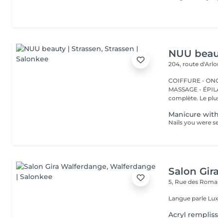
NUU beaut
204, route d'Arl
COIFFURE - ONGL
MASSAGE - ÉPILATION Strassen, c'est NUU dans 
complète. Le plus
Manicure with
Salon Gir
5, Rue des Roma
Langue parle Lux
Acryl remplis