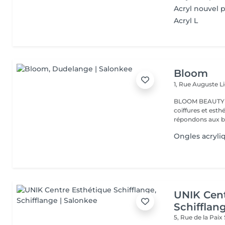
Acryl nouvel 
Acryl L
Bloom
1, Rue Auguste L
BLOOM BEAUTY SALO
coiffures et esthétiques. Coloration,mèches,c
répondons aux be
Ongles acryli
UNIK Cent
Schifflan
5, Rue de la Paix