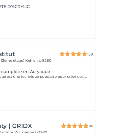
TE D'ACRYLIC
titut
158
 (2ème étage)
Kehlen L-8280
 complète en Acrylique
La pose en acrylique est une technique populaire pour créer des ongles parfaits, durables et résistants. Elle permet de prolonger la longueur des ongles et d'obtenir une finition lisse et professionnelle. Ce soin est particulièrement recommandé pour celles qui souhaitent des ongles solides et durables. L'acrylique remplace le gel.
ty | GRIDX
96
 Cantons
Wickrange L-3980