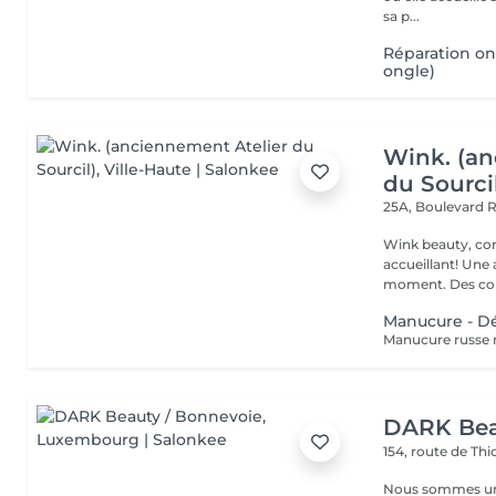
sa p...
Réparation on
ongle)
Wink. (an
du Sourci
25A, Boulevard 
Wink beauty, concept store. Espace
accueillant! Une
moment. Des cons
Manucure - D
DARK Bea
154, route de Thi
Nous sommes une