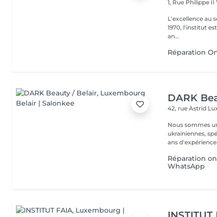
1, Rue Philippe II
L'excellence au service de la bea
1970, l'institut e
an...
Réparation O
DARK Beau
42, rue Astrid
Lu
Nous sommes une
ukrainiennes, spé
Réparation on
WhatsApp
INSTITUT