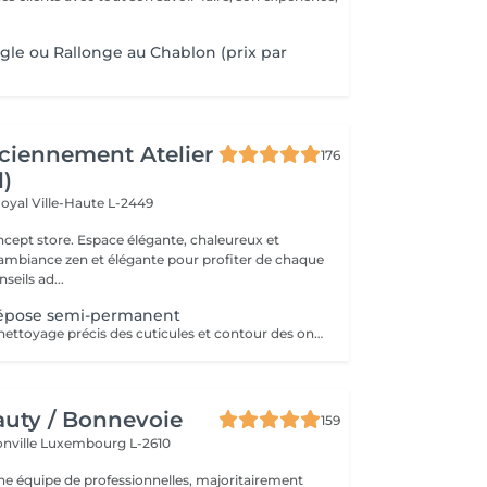
gle ou Rallonge au Chablon (prix par
ciennement Atelier
176
l)
Royal
Ville-Haute L-2449
 élégante, chaleureux et
 ambiance zen et élégante pour profiter de chaque
eils ad...
épose semi-permanent
Manucure russe nettoyage précis des cuticules et contour des ongles. Retrait 85% de l'ancien semi-permanent sans touche a votre ongles naturel.
uty / Bonnevoie
159
onville
Luxembourg L-2610
 équipe de professionnelles, majoritairement