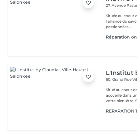
27, Avenue Past
Située au coeur 
l'alliance du savoir-faire e
passionnées ...
Réparation on
L'Institut
60, Grand Rue
Vi
Situé au coeur d
accueille dans u
vot
REPARATION 