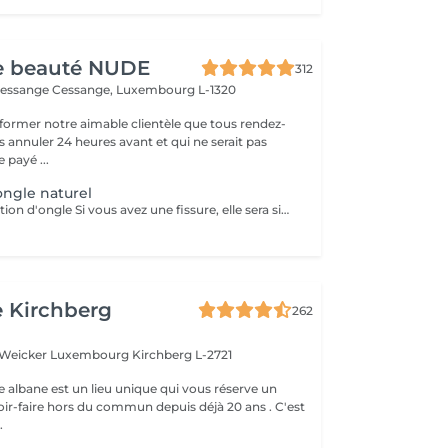
de beauté NUDE
312
Cessange
Cessange, Luxembourg L-1320
former notre aimable clientèle que tous rendez-
s annuler 24 heures avant et qui ne serait pas
 payé ...
ongle naturel
Service de réparation d'ongle Si vous avez une fissure, elle sera simplement scellée. Si un petit coin de l'ongle manque, il peut être restauré. Cependant, si une extension complète de l'ongle est nécessaire, cela relève d'une autre prestation. Ce service de réparation inclut uniquement la correction des fissures ou la restauration de petits dommages et ne concerne pas les extensions d'ongles.
e Kirchberg
262
e Weicker Luxembourg
Kirchberg L-2721
e albane est un lieu unique qui vous réserve un
ir-faire hors du commun depuis déjà 20 ans . C'est
.