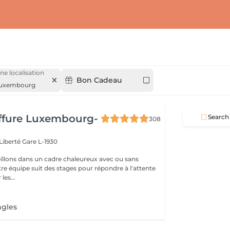
ne localisation
Bon Cadeau
uxembourg
iffure Luxembourg-
Search
308
 Liberté
Gare L-1930
llons dans un cadre chaleureux avec ou sans
re équipe suit des stages pour répondre à l'attente
les...
ngles