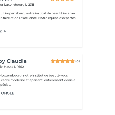
eur
Luxembourg L-2311
du Limpertsberg, notre institut de beauté incarne
t de l'excellence. Notre équipe d'expertes
gle
 by Claudia
459
lle-Haute L-1660
e Luxembourg, notre institut de beauté vous
n cadre moderne et apaisant, entièrement dédié à
re bien-être. Spécial...
1 ONGLE