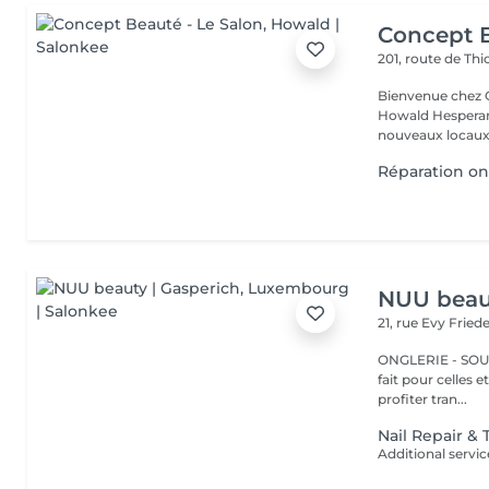
Concept B
201, route de Thi
Bienvenue chez Concept Beauté L'
Howald Hesperang
nouveaux locaux 
Réparation on
NUU beaut
21, rue Evy Fried
ONGLERIE - SOURCILS
fait pour celles 
profiter tran...
Nail Repair &