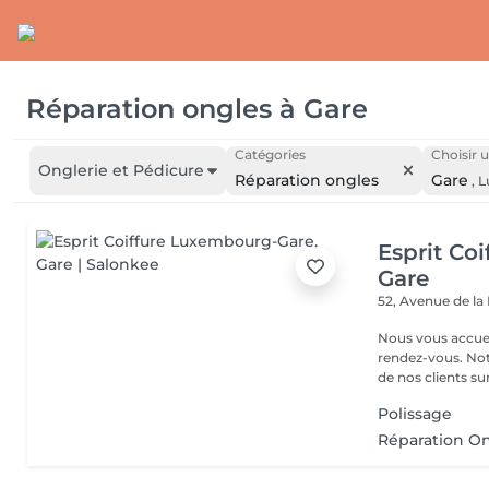
Réparation ongles
à
Gare
Catégories
Choisir u
Onglerie et Pédicure
Réparation ongles
Gare
,
L
Esprit Co
Gare
52, Avenue de la
Nous vous accuei
rendez-vous. Not
de nos clients sur 
Polissage
Réparation O