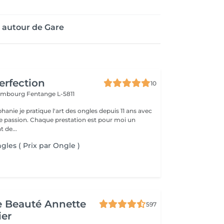
 autour de Gare
erfection
10
tembourg
Fentange L-5811
hanie je pratique l'art des ongles depuis 11 ans avec
 passion. Chaque prestation est pour moi un
 de...
gles ( Prix par Ongle )
de Beauté Annette
597
ier