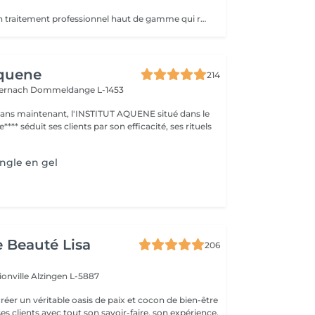
Le soin IBX est un traitement professionnel haut de gamme qui répare et renforce les ongles naturels de l'intérieur. Sa technologie innovante pénètre au cur de l'ongle pour restaurer sa structure, limiter la casse et sublimer durablement l'ongle naturel. Idéal pour les ongles fragilisés,il s'intègre parfaitement a une pose de vernis pour une tenue optimale et des ongles visiblement plus forts.
Aquene
214
ternach
Dommeldange L-1453
1 ans maintenant, l'INSTITUT AQUENE situé dans le
**** séduit ses clients par son efficacité, ses rituels
ongle en gel
e Beauté Lisa
206
ionville
Alzingen L-5887
créer un véritable oasis de paix et cocon de bien-être
 ses clients avec tout son savoir-faire, son expérience,