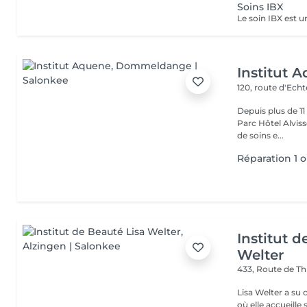
Soins IBX
Institut 
120, route d'Ech
Depuis plus de 1
Parc Hôtel Alvisse
de soins e...
Réparation 1 
Institut d
Welter
433, Route de Th
Lisa Welter a su 
où elle accueille