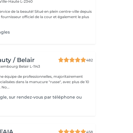
Ville-Haute L-2340
uté! Situé en plein centre-ville depuis
st fournisseur officiel de la cour et également le plus
ngles
ty / Belair
482
xembourg Belair L-1143
 équipe de professionnelles, majoritairement
cialisées dans la manucure "russe", avec plus de 10
ans d'expérience. No...
gle, sur rendez-vous par téléphone ou
 FAIA
458