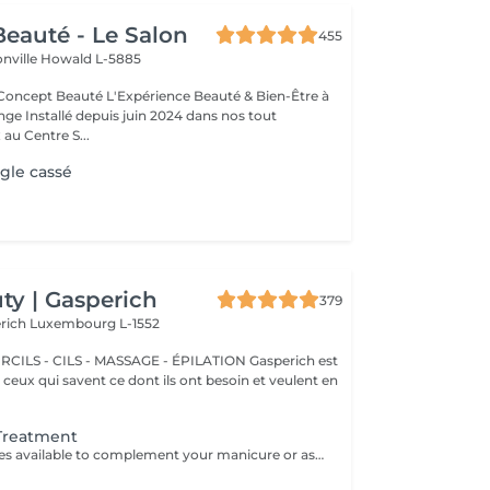
eauté - Le Salon
455
onville
Howald L-5885
Expérience Beauté & Bien-Être à
e Installé depuis juin 2024 dans nos tout
au Centre S...
gle cassé
y | Gasperich
379
erich
Luxembourg L-1552
 - CILS - MASSAGE - ÉPILATION Gasperich est
et ceux qui savent ce dont ils ont besoin et veulent en
 Treatment
Additional services available to complement your manicure or as standalone treatments. Nail Repair per nail (during service) Minor repair of a single nail (small crack, local damage or broken nail). This option can be added multiple times if more than one nail requires repair. Charged at 3€ per nail for Manicure with Gel Polish services. Nail Repair per nail (walk-in) Repair of one nail without manicure or polish application. Suitable for clients booking a repair only. Onycholysis Treatment per nail Targeted care for nails affected by onycholysis. Performed without polish to support healthy nail recovery. IBX Nail Repair System Professional nail treatment designed to strengthen and restore natural nails. Can be booked alone or combined with gel removal for deeper repair. Gel Polish Removal Gentle and careful removal of gel polish.