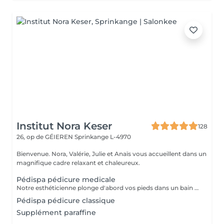
Institut Nora Keser
128
26, op de GÉIEREN
Sprinkange L-4970
Bienvenue. Nora, Valérie, Julie et Anaïs vous accueillent dans un
magnifique cadre relaxant et chaleureux.
Pédispa pédicure medicale
Notre esthéticienne plonge d'abord vos pieds dans un bain hydro-massant parfumé d'huiles essentielles. Ensuite, elle Réalise la pédicure Elle continue la séance avec le gommage de vos pieds jusqu'au mollets avant de les masser en profondeur à l'aide de véritable beurre de Karité, en remontant vers les mollets, activant ainsi la circulation sanguine et libérant toutes les tensions
Pédispa pédicure classique
Supplément paraffine