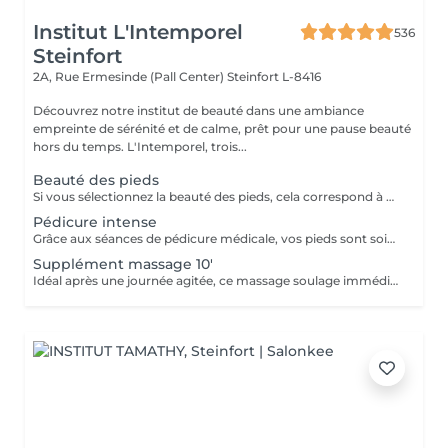
Institut L'Intemporel
536
Steinfort
2A, Rue Ermesinde (Pall Center)
Steinfort L-8416
Découvrez notre institut de beauté dans une ambiance
empreinte de sérénité et de calme, prêt pour une pause beauté
hors du temps. L'Intemporel, trois...
Beauté des pieds
Si vous sélectionnez la beauté des pieds, cela correspond à couper et limer les ongles, repousser et couper mes cuticules, râper et masser les pieds. Si vous avez des soucis tels que : cors, ongles incarnés, ongles épaissis, mycoses ou tout autre douleur spécifique merci de sélectionner la pédicure qui est médicale.
Pédicure intense
Grâce aux séances de pédicure médicale, vos pieds sont soignés et traités en profondeur. En termes de soins de soi, les pieds sont souvent la partie du corps oubliée. C'est pourtant l'une de celles qui subit le plus votre quotidien. Ongles incarnés, cors, durillons et autres crevasses, sont des sources d'inconfort qui peuvent aisément être évitées si un soin est apporté assez tôt . Nos séances de pédicure médicale vous permettent une prise en charge complète de vos pieds. Du soin d'entretien au traitement plus profond, vos pieds sont massés, traités et soignés avec toute l'expertise de nos pédicures. Conseillée toutes les 4 semaines.
Supplément massage 10'
Idéal après une journée agitée, ce massage soulage immédiatement vos pieds.