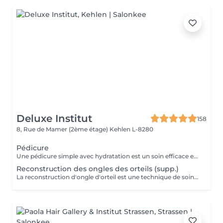
Deluxe Institut
158
8, Rue de Mamer (2ème étage)
Kehlen L-8280
Pédicure
Une pédicure simple avec hydratation est un soin efficace et rapide pour garder vos pieds en bonne santé et hydratés, tout en améliorant leur apparence. Ce soin est parfait pour ceux qui souhaitent entretenir leurs pieds sans avoir besoin d'un bain de pieds. Étapes de la Pédicure Complète "Brésilienne" avec Bains de Pieds : Bain de pieds chaud relaxant, les ongles sont soigneusement coupés, limés et nettoyés. Un polissage peut être effectué pour donner un aspect naturel et brillant à l'ongle. Eliminer les cellules mortes qui s'accumulent à la surface de la peau, ainsi que l'excès de peau qui peut apparaître à certains endroits (comme les cuticules des ongles, les talons ou les coudes). Une crème hydratante riche est appliquée sur l'ensemble des pieds pour nourrir et adoucir la peau. L'hydratation permet de prévenir les zones sèches et de garder les pieds doux et soyeux. Vernis simple ou pose semi-permanent (facultatif) pour tout les soins pedicure.
Reconstruction des ongles des orteils (supp.)
La reconstruction d'ongle d'orteil est une technique de soins esthétiques qui permet de réparer ou de reconstruire un ongle abîmé ou cassé. Grâce à des matériaux spécifiques, ce soin redonne forme à l'ongle et améliore l'apparence des pieds.