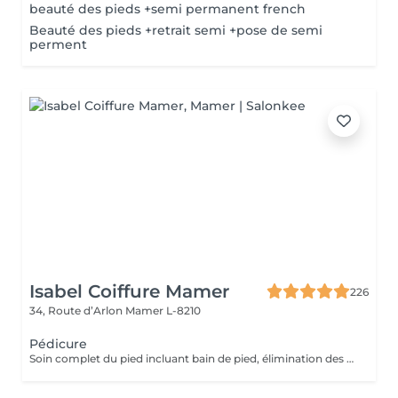
beauté des pieds +semi permanent french
Beauté des pieds +retrait semi +pose de semi
perment
Isabel Coiffure Mamer
226
34, Route d’Arlon
Mamer L-8210
Pédicure
Soin complet du pied incluant bain de pied, élimination des callosité (problème divers, tel que les cors etc) travail complet de l'ongle et des cuticules, gommage et crème hydratante de fin de soin (5 pour pose vernis).