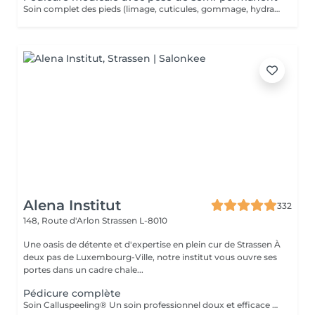
Soin complet des pieds (limage, cuticules, gommage, hydratation), suivi de la pose d'un vernis semi-permanent longue tenue.
Alena Institut
332
148, Route d'Arlon
Strassen L-8010
Une oasis de détente et d'expertise en plein cur de Strassen À
deux pas de Luxembourg-Ville, notre institut vous ouvre ses
portes dans un cadre chale...
Pédicure complète
Soin Calluspeeling® Un soin professionnel doux et efficace qui élimine les callosités, talons secs et rugosités sans lame ni fraise. Les patches aux extraits végétaux lissent la peau, réparent en profondeur et laissent les pieds incroyablement doux dès la première séance.