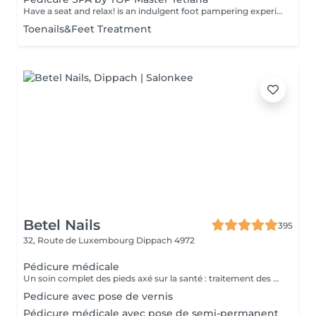
Have a seat and relax! is an indulgent foot pampering experience that typically includes exfoliation of the feet, using a foot scrub and a combination of moisturising products. Our masters do edged pedicure. How is a pedicure spa done? - feet are cleansed and soaked - nails are cut, your nail plate is shaped and filed - feet are sunk in water - scrub is applied on feet - mask is applied - the cuticle and side ridges are corrected - heels are cleaned - cuticle oil and feet cream are applied Age restrictions: recommended to do from 14 years. Post procedure recommendations: there are no post recommendations for this procedure. Frequency: once in 3-4 weeks.
Toenails&Feet Treatment
Betel Nails
395
32, Route de Luxembourg
Dippach 4972
Pédicure médicale
Un soin complet des pieds axé sur la santé : traitement des callosités, cors, durillons, ongles incarnés ou épaissis. Soulage les douleurs et améliore le confort au quotidien.
Pedicure avec pose de vernis
Pédicure médicale avec pose de semi-permanent