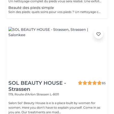
Un nettoyage complet du pieds vous sera réalisé. Une exfoliation de la voute plantaire, puis un traitement adaptés vous sera effectué avec une crème hydratante pour finaliser votre soin. Un vernis permanent vous sera posé avec la couleur de votre choix.
Beauté des pieds simple
Soin des pieds: quels soins pour vos pieds ? Un nettoyage complet du pieds vous sera réalisé. Une exfoliation de la voute plantaire, puis un traitement adaptés vous sera effectué avec une crème hydratante pour finaliser votre soin. Le soin durera 40 minute environ (tout dépend du travail à réaliser)
SOL BEAUTY HOUSE -
85
Strassen
179, Route d'Arlon
Strassen L-8011
Salon Sol' Beauty House is e is a place built by women for
women. Here you don't have to explain yourself. Come in as
you are. Our treatments are mad...