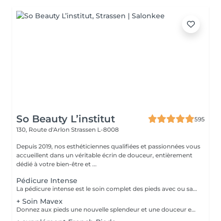
So Beauty L’institut
595
130, Route d'Arlon
Strassen L-8008
Depuis 2019, nos esthéticiennes qualifiées et passionnées vous
accueillent dans un véritable écrin de douceur, entièrement
dédié à votre bien-être et ...
Pédicure Intense
La pédicure intense est le soin complet des pieds avec ou sans souci particulier. Elle comprend : bain de pied, pousse et coupe des cuticules, coupe et limage des ongles, travail des callosités et/ou cors au bistouri/crédo, rape, gommage, massage avec crème de soin. La pose de vernis transparent est incluse si souhaitée.
+ Soin Mavex
Donnez aux pieds une nouvelle splendeur et une douceur extraordinaire grâce à un traitement agréable et relaxant. Mavex Calluspeeling® est un soin professionnel pour la beauté des pieds qui permet d'obtenir des résultats immédiats et incroyables avec une seule séance. Rapide, facile, et efficace ! Mavex Calluspeeling® peut être réalisé seul comme une pédicure classique mais sans lame ni fraise, ou proposé en complément en cabine lors d'un soin visage (lors de la pose d'un masque), soin corps (lors d'un enveloppement), ou d'un soin des ongles et des cuticules.