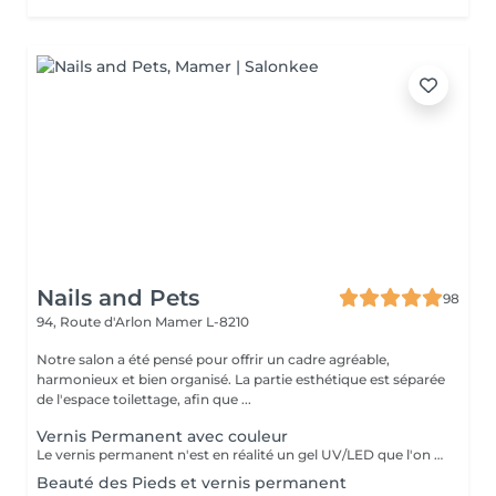
Nails and Pets
98
94, Route d'Arlon
Mamer L-8210
Notre salon a été pensé pour offrir un cadre agréable,
harmonieux et bien organisé. La partie esthétique est séparée
de l'espace toilettage, afin que ...
Vernis Permanent avec couleur
Le vernis permanent n'est en réalité un gel UV/LED que l'on a conditionné dans un flacon afin de faciliter son application. Le vernis permanent est une matière très fine et a effet d'environ de 2 à 3 semaines. Il est associé avec d' une base et d' une finition et s' applique avec un petit pinceau. En effet, le pinceau est déjà intégré et il n'y a plus qu'à l'appliquer sur les ongles de la cliente.
Beauté des Pieds et vernis permanent