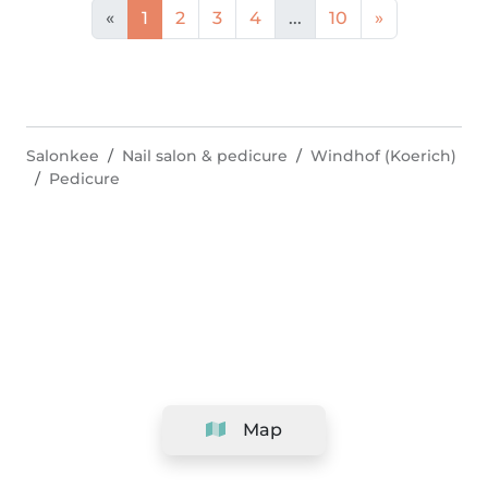
«
1
2
3
4
...
10
»
Salonkee
Nail salon & pedicure
Windhof (Koerich)
Pedicure
Map