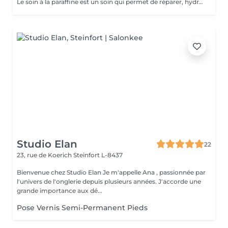
Le soin à la paraffine est un soin qui permet de réparer, hydrater et adoucir les pieds déshydratés, abîmés et desséchés par les agressions extérieures.
Studio Elan
22
23, rue de Koerich
Steinfort L-8437
Bienvenue chez Studio Elan Je m'appelle Ana , passionnée par
l'univers de l'onglerie depuis plusieurs années. J'accorde une
grande importance aux dé...
Pose Vernis Semi-Permanent Pieds