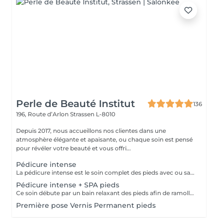
Perle de Beauté Institut
136
196, Route d’Arlon
Strassen L-8010
Depuis 2017, nous accueillons nos clientes dans une
atmosphère élégante et apaisante, ou chaque soin est pensé
pour révéler votre beauté et vous offri...
Pédicure intense
La pédicure intense est le soin complet des pieds avec ou sans souci particulier. Elle comprend: bain de pieds, pousse et coupe des cuticules, coupe et limage des ongles, travail des callosités et/ou cors au bistouri/crédo, rape, massage avec crème de soin.
Pédicure intense + SPA pieds
Ce soin débute par un bain relaxant des pieds afin de ramollir la peau et favoriser la détente. Il se poursuit par la coupe et le limage des ongles, ainsi que le retrait minutieux des cuticules. Un travail approfondi est ensuite effectué pour éliminer les peaux mortes sur l'ensemble du pied. Si nécessaire, les cors sont également traités pour des pieds parfaitement lisses et soignés. Nous terminons par une gommage, hydratation accompagnée d'un massage relaxant, laissant les pieds doux, nourris et revitalisés.
Première pose Vernis Permanent pieds