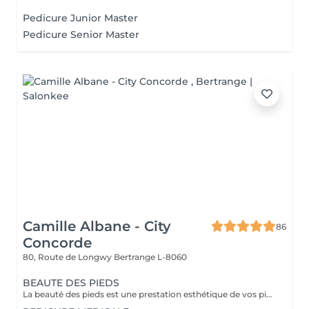
Pedicure Junior Master
Pedicure Senior Master
Camille Albane - City
86
Concorde
80, Route de Longwy
Bertrange L-8060
BEAUTE DES PIEDS
La beauté des pieds est une prestation esthétique de vos pieds . Elle comprends le travail de la callosité légère , le gommage du pied , le limage de vos ongles , la repousse de vos cuticules (et couper) , l'hydratation du pied et de l'ongle avec un sérum et/ou crème . Il est possible d'avoir des services complémentaires facturés comme un vernis de soin , un vernis de couleur , un gel ou un semi permanent , des soins spécifiques tel que la Kératine pure . N'hésitez pas à vous rapprochez d'une de nos collaboratrices afin de personnalisez au mieux .