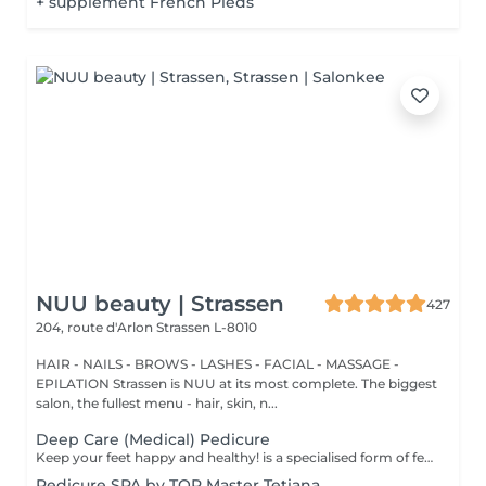
+ supplément French Pieds
NUU beauty | Strassen
427
204, route d'Arlon
Strassen L-8010
HAIR - NAILS - BROWS - LASHES - FACIAL - MASSAGE -
EPILATION Strassen is NUU at its most complete. The biggest
salon, the fullest menu - hair, skin, n...
Deep Care (Medical) Pedicure
Keep your feet happy and healthy! is a specialised form of feet treatment where a nail master eliminates such problems as calluses, cracks and deformed nails etc. How is Deep Care (Medical) Pedicure done? - problem is identified - feet are disinfected and softened - calloused skin is removed - nail plate is treated - skin is treated - medical cream is applied Age restrictions: recommended to do from 16 years. Post procedure recommendations: professional home care is recommended after the procedure. Frequency: once in 3-4 weeks.
Pedicure SPA by TOP Master Tetiana