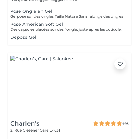
Pose Ongle en Gel
Gel pose sur des ongles Taille Nature Sans ralonge des ongles
Pose American Soft Gel
Des capsules placées sur des l'ongle, juste après les cuticules. Ces capsules forment à elles seules la courbure et la longueur de l'ongle. Le premier avantage notable est donc que les ongles artificiels utilisés dans le nail art américain n'ont pas besoin d'être façonnés. Dure +- 2 a 3 sem Cápsulas de gel colocadas em toda a unha, logo após as cutículas. Essas cápsulas formam sozinhas a curvatura e a extensão da unha. Portanto, a primeira vantagem notável é que as unhas artificiais usadas na arte americana de unhas não precisam ser modeladas.
Depose Gel
Charlen's
995
2, Rue Glesener
Gare L-1631