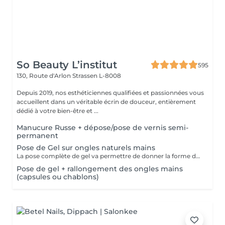
So Beauty L’institut
595
130, Route d'Arlon
Strassen L-8008
Depuis 2019, nos esthéticiennes qualifiées et passionnées vous
accueillent dans un véritable écrin de douceur, entièrement
dédié à votre bien-être et ...
Manucure Russe + dépose/pose de vernis semi-
permanent
Pose de Gel sur ongles naturels mains
La pose complète de gel va permettre de donner la forme désirée en rallongeant (ou pas) les ongles (préalablement préparés) soit par la technique du chablon (rallongement au gel) soit par les capsules. Ensuite vient la pose du gel qui sera façonné et enfin la pose de la couleur ou de la French.
Pose de gel + rallongement des ongles mains
(capsules ou chablons)