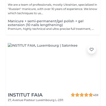
We are a team of professionals, mostly Ukrainian, specialized in
"Russian" manicure, with over 10 years of experience. We know
which techniques to us...
Manicure + semi-permanent/gel polish + gel
extension (10 nails lengthening)
Premium, highly technical and ultra-precise full treatment, performed mainly with an e-file to achieve a perfectly clean nail contour and apply the polish as close as possible, even slightly under the cuticle. This technique helps visually delay the regrowth by around 10 days. Visual result: -Extremely well-groomed nails, clean contours, flawless shape -Instagram / photo studio effect: neat, precise, with no visible dry skin During this service, we will also increase the length of your nails using a specialized gel material, ensuring a naturally beautiful result. This 'EXTENSION' has to be done just once, after which subsequent appointments will be designated as 'Manicure + semi-permanent/gel polish + gel reinforcement (long or fragile nails)'. We also include a gel reinforcement, as a perfect solution for flawless and long-lasting nails: -The average durability is 4 weeks!! Service content: -Removal of old semi-permanent and/or gel polish (if needed, already include in this price/service) -Very meticulous preparation of the nail plate -Removal of dead skin -Shape and file nails -Gentle cuticle care -Gel nail extension -Gel reinforcement -Correction of the nail shape -Application of semi-permanent nail polish -Application of cuticle oil and hand cream Optional : -EXTENSION longest than 4th size -> +20€ (if so please book "WITH complex design") -Price per nail for nail art on up to 5 nails (if so please book "WITH simple design") +3€/nail -Price for simple design (French, Chrome, Baby Boomer, Cat Eyes, Stickers, Foil) 6-10 nails -> +20€ -Price for complex design (3D, Hand drawings, Stamping, French with Chrome, Baby Boomer with Chrome, French with Cat Eyes) 6-10 nails -> +30€
INSTITUT FAIA
459
27, Avenue Pasteur
Luxembourg L-2311