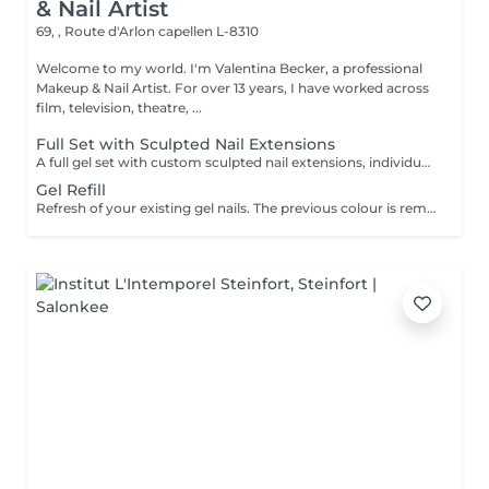
& Nail Artist
69, , Route d'Arlon
capellen L-8310
Welcome to my world. I'm Valentina Becker, a professional
Makeup & Nail Artist. For over 13 years, I have worked across
film, television, theatre, ...
Full Set with Sculpted Nail Extensions
A full gel set with custom sculpted nail extensions, individually tailored to you. Created using nail forms rather than tips, this technique provides strong, elegant, and natural-looking nails in your desired length and shape.
Gel Refill
Refresh of your existing gel nails. The previous colour is removed, the structure and length is rebalanced if needed, and a new colour or design of your choice is applied.