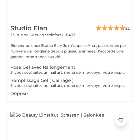
Studio Elan
22
23, rue de Koerich
Steinfort L-8437
Bienvenue chez Studio Elan Je m'appelle Ana , passionnée par
l'univers de l'onglerie depuis plusieurs années. J'accorde une
grande importance aux dé...
Pose Gel avec Rallongement
Si vous souhaitez un nail art, merci de m'envoyer votre inspiration avant de réserver le rendez-vous. Chaque design demande un temps différent, je dois donc adapter le créneau en conséquence. Sans le temps prévu lors de la réservation, je ne pourrai malheureusement pas réaliser de nail art le jour du rendez-vous. Merci de votre compréhension !
Remplissage Gel ( Gainage )
Si vous souhaitez un nail art, merci de m'envoyer votre inspiration avant de réserver le rendez-vous. Chaque design demande un temps différent, je dois donc adapter le créneau en conséquence. Sans le temps prévu lors de la réservation, je ne pourrai malheureusement pas réaliser de nail art le jour du rendez-vous. Merci de votre compréhension !
Dépose