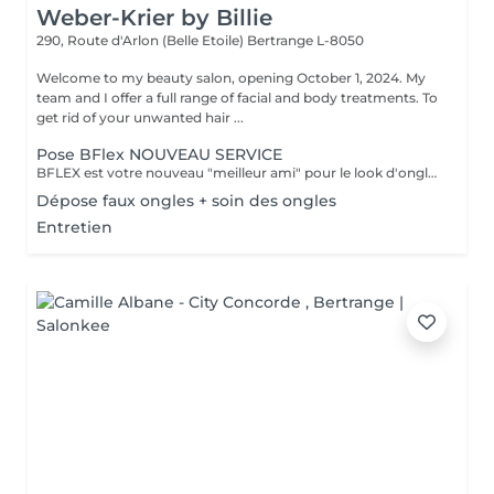
Weber-Krier by Billie
290, Route d'Arlon (Belle Etoile)
Bertrange L-8050
Welcome to my beauty salon, opening October 1, 2024. My
team and I offer a full range of facial and body treatments. To
get rid of your unwanted hair ...
Pose BFlex NOUVEAU SERVICE
BFLEX est votre nouveau "meilleur ami" pour le look d'ongles courts et naturels que tous les clients recherchent ! Il s'agit d'une Babymanucure avec la pose d'un gel intelligent 4-en-1 avec lequel vous avez : Base-Construction-Teinte-Finition ! I C'est une prestation inédite et tendance !
Dépose faux ongles + soin des ongles
Entretien