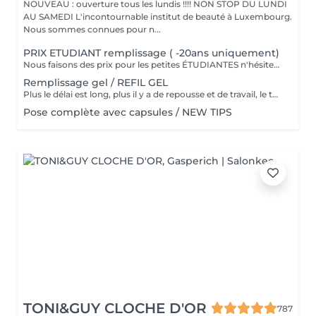
NOUVEAU : ouverture tous les lundis !!!! NON STOP DU LUNDI
AU SAMEDI L'incontournable institut de beauté à Luxembourg.
Nous sommes connues pour n...
PRIX ETUDIANT remplissage ( -20ans uniquement)
Nous faisons des prix pour les petites ÉTUDIANTES n'hésitez pas a passer
Remplissage gel / REFIL GEL
Plus le délai est long, plus il y a de repousse et de travail, le tarif s'adapte donc au temps écoulé depuis votre dernier rendez-vous. Merci de choisir le remplissage adapté
Pose complète avec capsules / NEW TIPS
TONI&GUY CLOCHE D'OR
787