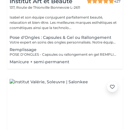
Institut Art et Beauté
427
137, Route de Thionville
Bonnevoie L-2611
Isabel et son équipe conjuguent parfaitement beauté,
relaxation et bien-être. Les meilleures marques esthétiques et
cosmétiques ainsi que la technolo...
Pose d'Ongles : Capsules & Gel ou Rallongement
Votre expert en soins des ongles personnalisés. Notre équipe de prothésistes ongulaires diplômées vous offre une gamme complète de services pour des ongles magnifiques et durables. Expertise et Professionnalisme : Prothésistes qualifiées et expérimentées : o Isabel o Francesca o Fatima o Deborah o Patricia o Mirza Des produits de haute qualité, aux couleurs variées pour des résultats éclatants et durables. Garantie de beauté et santé de vos ongles. Services adaptés à vos goûts et votre personnalité Capsules pour allonger rapidement vos ongles. Rallongement en Gel : Pour un résultat naturel et durable. Remplissage toute les 3 a 4 semaines pour comble la repousse et préserve l'intégrité de la pose initiale. Manucure Soins et esthétisme pour des ongles en pleine santé et élégants. Nos Techniques Manucure Combinée : Soins complets et embellissement. Vernis Semi-Permanent : Couleur durable sans pose de gel. Chablon ou Capsules : Pose traditionnelle ou look naturel.
Remplissage
POSE D'ONGLES - Capsules ou rallongement en gel REMPLISSAGE MANUCURE Nos prothésistes ongulaire diplômée vous accueille dans notre espace d'esthétique des soins des ongles personnalisés. Nos maîtrisons des méthodes qui sauront vous permettre de garder de beaux ongles durablement avec le stylise en fonction de vos goûts et de votre personnalité : manucure combinée, pose de vernis semi-permanent, remplissage, pose complète au chablon ou capsules. Nos produits à la pointe des tendances, de haute qualité, des couleurs dotées d'une pigmentation multiples.
Manicure + semi-permanent