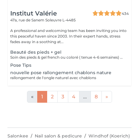
Institut Valérie
434
47a, rue de Sanem
Soleuvre L-4485
A professional and welcoming team has been inviting you into
this peaceful haven since 2003. In their expert hands, stress
fades away in a soothing at...
Beauté des pieds + gel
Soin des pieds & gel french ou coloré ( tenue 4-6 semaines) Attention beauté des pieds sans problèmes ( ongles incarnés, cors etc) si problèmes alors supplément de 14€
Pose Tips
nouvelle pose rallongement chablons nature
rallongement de l'ongle naturel avec chablons
«
1
2
3
4
...
8
»
Salonkee
Nail salon & pedicure
Windhof (Koerich)