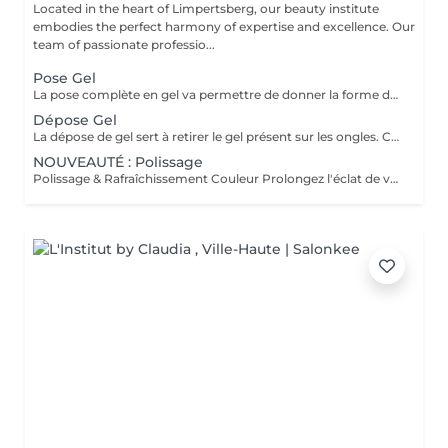
Located in the heart of Limpertsberg, our beauty institute
embodies the perfect harmony of expertise and excellence. Our
team of passionate professio...
Pose Gel
La pose complète en gel va permettre de donner la forme désirée en rallongeant (ou pas) les ongles (préalablement préparés) soit par la technique du chablon (rallongement au gel) soit par les capsules. Ensuite vient la pose du gel qui sera façonné et enfin la pose de la couleur ou de la French.
Dépose Gel
La dépose de gel sert à retirer le gel présent sur les ongles. Cette prestation comprend uniquement le ponçage du gel et le raccourcissement des ongles.
NOUVEAUTÉ : Polissage
Polissage & Rafraîchissement Couleur Prolongez l'éclat de votre pose en toute simplicité. Après une pose complète ou un remplissage, profitez de ce service rapide qui permet de rafraîchir vos ongles sans recommencer une prestation complète. Nous préparons délicatement la surface existante, lissons la repousse et appliquons la couleur de votre choix pour un effet propre et soigné. Idéal entre deux remplissages, ce rendez-vous express vous offre des ongles impeccables et la liberté de changer de teinte selon vos envies.