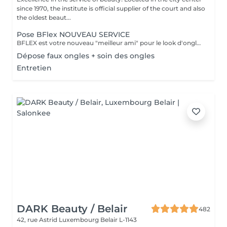
since 1970, the institute is official supplier of the court and also
the oldest beaut...
Pose BFlex NOUVEAU SERVICE
BFLEX est votre nouveau "meilleur ami" pour le look d'ongles courts et naturels que tous les clients recherchent ! Il s'agit d'une Babymanucure avec la pose d'un gel intelligent 4-en-1 avec lequel vous avez : Base-Construction-Teinte-Finition ! I C'est une prestation inédite et tendance !
Dépose faux ongles + soin des ongles
Entretien
DARK Beauty / Belair
482
42, rue Astrid
Luxembourg Belair L-1143