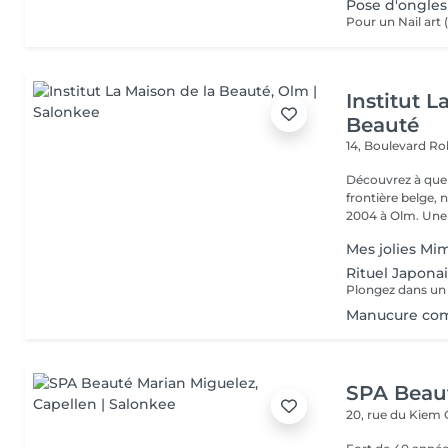
Pose d'ongles
Institut L
Beauté
14, Boulevard R
Découvrez à quel
frontière belge, 
2004 à Olm.
Mes jolies Mim
Rituel Japona
Manucure co
SPA Beau
20, rue du Kiem