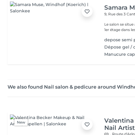
Samara M
9, Rue des 3 Ca
Le salon se situe
1er étage dans le
depose semi
Dépose gel / 
Manucure caps
We also found Nail salon & pedicure around Windho
Valentin
New
Nail Artist
69, , Route d'Arl