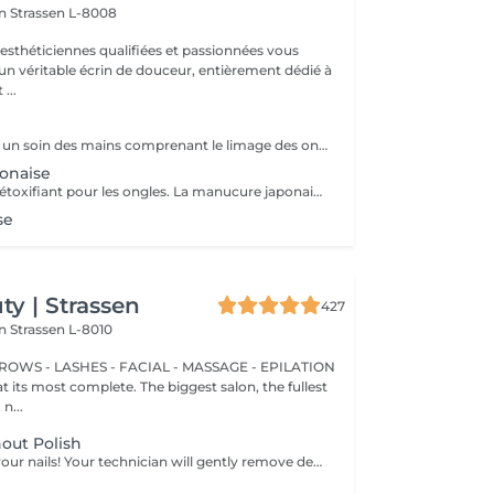
on
Strassen L-8008
 esthéticiennes qualifiées et passionnées vous
 un véritable écrin de douceur, entièrement dédié à
...
La manucure est un soin des mains comprenant le limage des ongles, la pousse et la coupe des cuticules, gommage, massage avec crème de soin et application d'un vernis transparent si désiré.
onaise
Soin des mains détoxifiant pour les ongles. La manucure japonaise consiste à polir et nettoyer les ongles en profondeur pour ensuite les nourrir avec une pâte à base de cire d'abeille qui va oxygéner l'ongle. L'ongle ressort brillant naturellement et pour une durée de 3 semaines. Comprend le limage des ongles, la pousse et la coupe des cuticules, polissage, application de la pâte à base de cire d'abeille et de la poudre fixante, gommage, massage avec crème de soin et application d'un vernis transparent si désiré.
se
y | Strassen
427
on
Strassen L-8010
BROWS - LASHES - FACIAL - MASSAGE - EPILATION
t its most complete. The biggest salon, the fullest
n...
out Polish
We take care of your nails! Your technician will gently remove dead skin cells, shape and file your nails, and buff the outer surface for a smooth, natural finish. Our masters offer edged, hardware, or combined manicures, depending on your preferences. How is a manicure without polish done? - rough skin is gently removed - the shape of the nail plate is delicately corrected - the cuticle and side ridges are carefully tidied up - cuticle oil and hand cream are applied to nourish and hydrate Age restrictions: recommended from 14 years and up. Post procedure recommendations: no special post-care needed for this treatment. Frequency: once every 3 weeks.