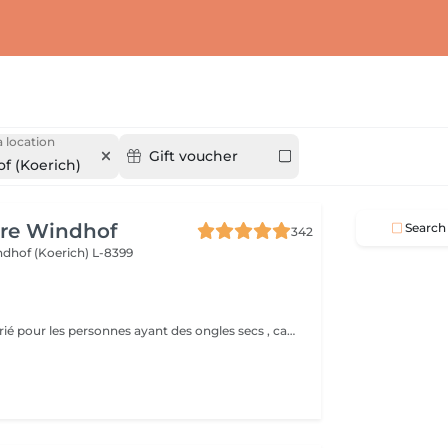
 location
Gift voucher
f (Koerich)
ure Windhof
Search
342
dhof (Koerich) L-8399
Un choix approprié pour les personnes ayant des ongles secs , cassant ou abimé . Des produits naturel qui permettent de restaurer la brillance , la bonne santé de vos ongles. Soin détox de vos ongles