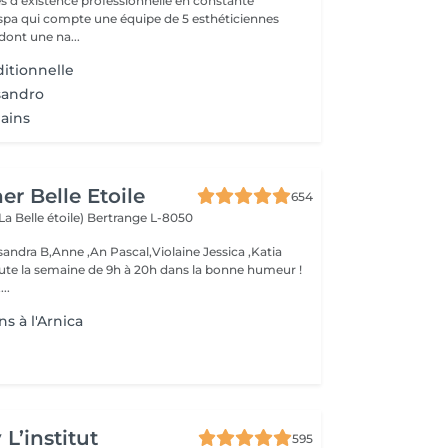
s d'existence professionnelle en constante
 spa qui compte une équipe de 5 esthéticiennes
dont une na...
itionnelle
ssandro
ains
er Belle Etoile
654
La Belle étoile)
Bertrange L-8050
andra B,Anne ,An Pascal,Violaine Jessica ,Katia
oute la semaine de 9h à 20h dans la bonne humeur !
..
s à l'Arnica
L’institut
595