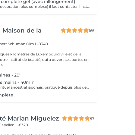
 complète gel (avec rallongement)
Pour un Nail art (decoration plus complexe) il faut contacter l'institut pour avoir un devis.
a Maison de la
165
obert Schuman
Olm L-8340
ques kilomètres de Luxembourg ville et de la
notre institut de beauté, qui a ouvert ses portes en
 Une a...
ines - 20'
is mains - 40min
Plongez dans un rituel ancestral japonais, pratiqué depuis plus de 400 ans, pour redonner force, éclat et vitalité à vos ongles. Véritable soin « SOS » pour les ongles fragilisés, cassants ou dédoublés, la manucure japonaise nourrit et fortifie grâce à des ingrédients 100 % naturels : cire d'abeille, thé rouge, algues, bambou, jojoba, zinc, vitamine A et minéraux. L'effet est immédiat : les ongles retrouvent leur brillance naturelle, se renforcent et prennent une teinte rosée lumineuse sans aucun produit chimique. Ce soin stimule la circulation sanguine, améliore la croissance et la qualité de l'ongle, et laisse vos mains douces et soignées. Idéal pour faire une pause entre deux vernis ou poses, ou simplement offrir à vos mains un moment de pure régénération naturelle.
mplète
té Marian Miguelez
97
Capellen L-8328