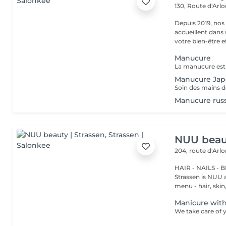
130, Route d'Arl
Depuis 2019, nos
accueillent dans
votre bien-être et 
Manucure
Manucure Jap
Manucure rus
NUU beaut
204, route d'Arl
HAIR - NAILS - 
Strassen is NUU a
menu - hair, skin, 
Manicure with