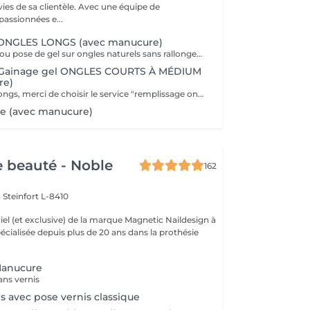
ies de sa clientèle. Avec une équipe de
passionnées e...
ONGLES LONGS (avec manucure)
Remplissage gel ou pose de gel sur ongles naturels sans rallongement. Si vous souhaitez une décoration, pensez à rajouter décor ongle.
/Gainage gel ONGLES COURTS À MÉDIUM
re)
Pour les ongles longs, merci de choisir le service "remplissage ongles longs". Remplissage gel ou pose de gel sur ongles naturels sans rallongement. Si vous souhaitez une décoration, pensez à rajouter décor ongle.
e (avec manucure)
de beauté - Noble
162
n
Steinfort L-8410
ciel (et exclusive) de la marque Magnetic Naildesign à
Manucure
ans vernis
s avec pose vernis classique