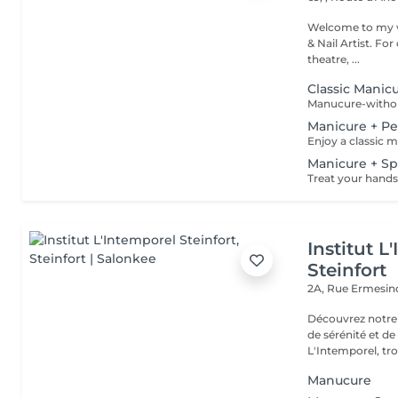
Welcome to my world. I'm Valentina Becker, a p
& Nail Artist. For over 13 years, I have worked across film, television,
theatre, ...
Classic Manic
Manicure + Pe
Manicure + S
Institut L
Steinfort
2A, Rue Ermesind
Découvrez notre
de sérénité et d
L'Intemporel, troi
Manucure