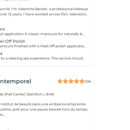
rofessional Makeup
ure
Manucure-without application A classic manicure for naturally beautiful, well-groomed hands. The treatment includes nail shaping, cuticle care, light buffing if needed, followed by nourishing cuticle oil and a moisturizing hand cream. This service does not include an application
el-Off Polish
Enjoy a classic manicure finished with a Peel-Off polish application. This innovative system provides a glossy, long-lasting finish. Cured under an LED lamp, the polish is instantly dry, so there is no smudging, no dents, and no marks after your appointment. I do not use traditional nail polish because Peel-Off systems are gentler on natural nails, have less odour, last longer, and can be removed more gently.
pa
Treat your hands to a relaxing spa experience. This service includes a hand soak, a classic manicure, a gentle exfoliating scrub, a nourishing mask, and a relaxing hand massage to deeply hydrate, soften, and revitalise the skin. Perfect for beautifully groomed, soft, and refreshed hands.
'Intemporel
536
e (Pall Center)
Steinfort L-8416
 institut de beauté dans une ambiance empreinte
e calme, prêt pour une pause beauté hors du temps.
s...