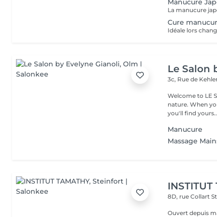
Manucure Jap
Cure manucur
Le Salon 
3c, Rue de Kehl
Welcome to LE SA
nature. When you walk through the doors of this beautiful salon,
you'll find yours..
Manucure
Massage Main
INSTITUT
8D, rue Collart
S
Ouvert depuis ma