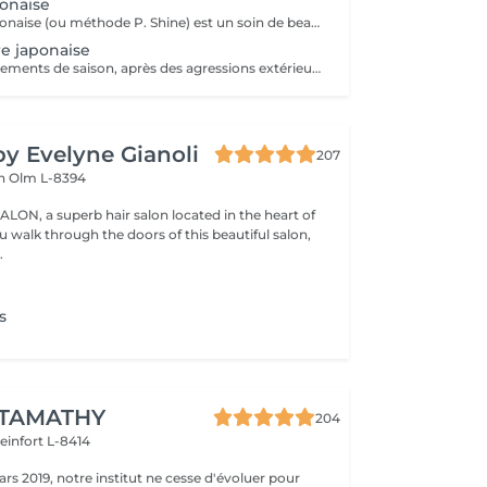
onaise
La manucure japonaise (ou méthode P. Shine) est un soin de beauté naturel et ancestral visant à renforcer, nourrir et faire briller les ongles sans vernis ni gel. En utilisant des produits naturels comme la cire d'abeille, des minéraux, et de la poudre de perle, elle rend les ongles sains, forts et brillants avec un effet miroir, idéal pour réparer les ongles abîmés (après gel ou semi-permanent, grossesse...). Convient aux ongles naturels fragiles, mous, cassants ou dédoublés, mais aussi simplement pour offrir une période de repos et de soin aux ongles. Possible en cure : 5 + 1 gratuite ou 10 + 2 gratuites
e japonaise
Idéale lors changements de saison, après des agressions extérieures / poses de semi permanent ou simplement pour retrouver des ongles naturels beaux et sains, la cure permet de : - renforcer les ongles - limiter la casse et le dédoublement - réhydrater la plaque de l'ongle - retrouver des ongles plus sains et résistants 5 manucures + 1 offerte
by Evelyne Gianoli
207
en
Olm L-8394
LON, a superb hair salon located in the heart of
.
s
 TAMATHY
204
teinfort L-8414
rs 2019, notre institut ne cesse d'évoluer pour