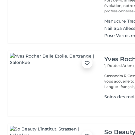
Fort de 40 année
évolution, notre
professionnelles 
Manucure Trad
Nail Spa Alle
Pose Vernis m
Yves Roch
1, Route d'Arlon (
Cassandra R,Cass
vous accueille t
Langue : français,.
Soins des main
So Beauty 