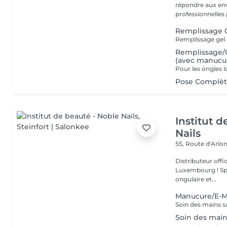
répondre aux env
professionnelles 
Remplissage 
Remplissage
(avec manucu
Pose Complèt
Institut 
Nails
55, Route d'Arlo
Distributeur offi
Luxembourg ! Spécialisée depuis plus de 20 ans dans la prothésie
ongulaire et...
Manucure/E-
Soin des mains s
Soin des main