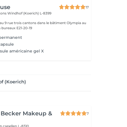
use
17
ntons
Windhof (Koerich) L-8399
 au 9 rue trois cantons dans le bâtiment Olympia au
s bureaux E21-20-19
 permanent
capsule
ule américaine gel X
f (Koerich)
a Becker Makeup &
7
on
capellen L-8310