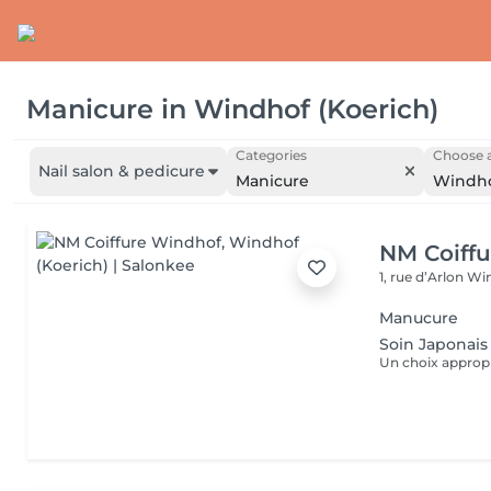
Manicure
in
Windhof (Koerich)
Categories
Choose a
Nail salon & pedicure
Manicure
Windho
NM Coiff
1, rue d’Arlon
Win
Manucure
Soin Japonais