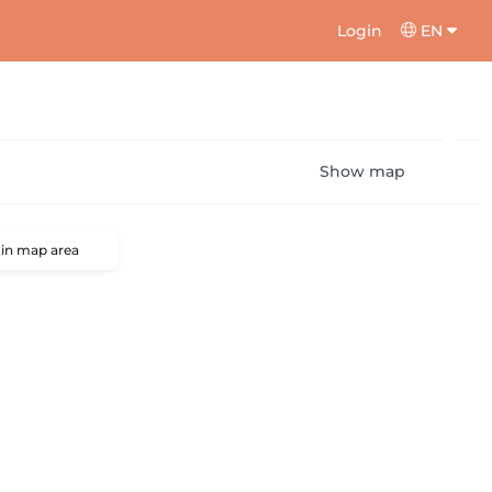
Login
EN
Show map
 in map area