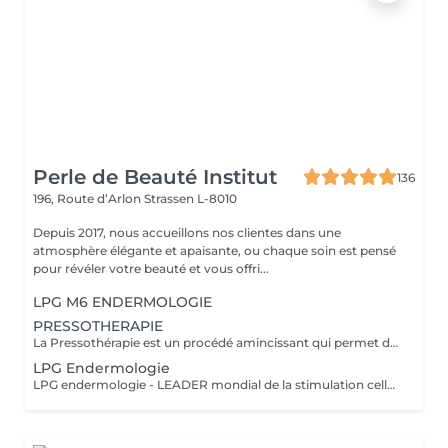
Perle de Beauté Institut
136
196, Route d’Arlon
Strassen L-8010
Depuis 2017, nous accueillons nos clientes dans une
atmosphère élégante et apaisante, ou chaque soin est pensé
pour révéler votre beauté et vous offri...
LPG M6 ENDERMOLOGIE
PRESSOTHERAPIE
La Pressothérapie est un procédé amincissant qui permet de traiter les problèmes de rétention d'eau, de circulation sanguine, et soulagé les jambes lourdes. Cette technique mécanique agit comme un drainage lymphatique. Nous utilisons un appareil de Pressothérapie qui opére un massage par compression et décompression. Les alvéoles des accessoires se remplissent d'air à un rythme varié et exercent des pressions multiples et douces sur les parties traitées.
LPG Endermologie
LPG endermologie - LEADER mondial de la stimulation cellulaire! Une triple action simultanée en un seul et meme traitement: - raffermir la peau, redensification naturelle du derme (collagène, élastine, acide hyaluronique endogènes) - lisser la peau d'orange - déstocker les graisses résistantes&localisées +70% Des résultats visibles dès la 3-em séance