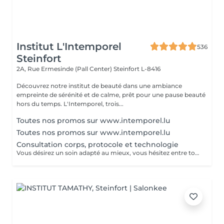
Institut L'Intemporel
536
Steinfort
2A, Rue Ermesinde (Pall Center)
Steinfort L-8416
Découvrez notre institut de beauté dans une ambiance
empreinte de sérénité et de calme, prêt pour une pause beauté
hors du temps. L'Intemporel, trois...
Toutes nos promos sur www.intemporel.lu
Toutes nos promos sur www.intemporel.lu
Consultation corps, protocole et technologie
Vous désirez un soin adapté au mieux, vous hésitez entre toutes nos techniques, machines et protocoles divers. Nous avons donc mis en place ce moment privilégié avec une esthéticienne, qui vous écoutera et répondra à vos attentes en vous conseillant au mieux. Les 25€ de la consultation vous seront déduits de votre soin si vous prenez rdv .