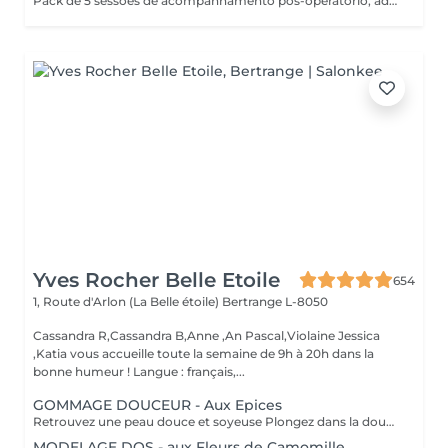
Pack de 5 sessões de acompanhamento pós-operatório, adaptadas às necessidades da recuperação. As sessões devem ser realizadas com um intervalo mínimo de 2 dias entre cada uma, para respeitar o processo de cicatrização e otimizar os resultados.
Yves Rocher Belle Etoile
654
1, Route d'Arlon (La Belle étoile)
Bertrange L-8050
Cassandra R,Cassandra B,Anne ,An Pascal,Violaine Jessica
,Katia vous accueille toute la semaine de 9h à 20h dans la
bonne humeur ! Langue : français,...
GOMMAGE DOUCEUR - Aux Epices
Retrouvez une peau douce et soyeuse Plongez dans la douceur tropicale dIndonésie à travers les notes épicées des huiles essentielles de Girofle et de Muscade. Ce gommage aux effluves chauds et naturels vous transporte tout en exfoliant délicatement votre peau : elle est douce, lumineuse et satinée.
MODELAGE DOS - aux Fleurs de Camomille