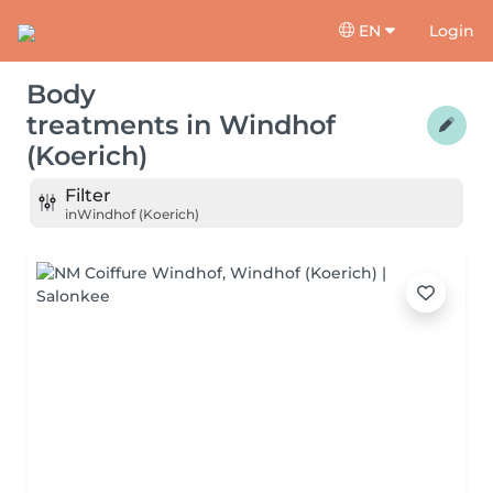
EN
Login
Body
treatments
in
Windhof
(Koerich)
Filter
in
Windhof (Koerich)