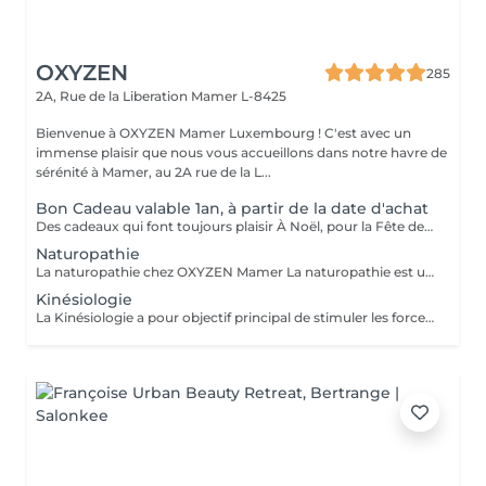
OXYZEN
285
2A, Rue de la Liberation
Mamer L-8425
Bienvenue à OXYZEN Mamer Luxembourg ! C'est avec un
immense plaisir que nous vous accueillons dans notre havre de
sérénité à Mamer, au 2A rue de la L...
Bon Cadeau valable 1an, à partir de la date d'achat
Des cadeaux qui font toujours plaisir À Noël, pour la Fête des Mères, des Pères, des Grands-Mères, la Saint-Valentin, un anniversaire ou simplement pour faire plaisir : les bons cadeaux OXYZEN sont l'attention idéale. Offrez à vos proches une véritable expérience de bien-être inoubliable. * Vous pouvez acheter vos bons cadeaux directement en ligne sur Salonkee, de façon simple et sécurisée. * Vous pouvez également les commander via notre site internet : https://www.oxyzen.lu Sur notre site, vous avez la possibilité de recevoir un bon cadeau personnalisé, prêt à être imprimé, utilisable immédiatement. Nos bons cadeaux sont valides 1 an à compter de leur date d'achat. Ils peuvent être envoyés par courrier à l'adresse de votre choix ou reçus par mail immédiatement après validation de votre achat . Et si vous préférez le contact direct, il est aussi possible de venir les récupérer en mains propres sur rendez-vous.
Naturopathie
La naturopathie chez OXYZEN Mamer La naturopathie est une approche naturelle et personnalisée qui aide votre corps à retrouver équilibre et vitalité. Chez OXYZEN, nous mettons l'accent sur l'essentiel : la digestion. Une bonne digestion, c'est moins de ballonnements, plus d'énergie, un meilleur sommeil et des défenses renforcées. Pour cela, nous vous guidons notamment sur les bonnes associations alimentaires, afin de faciliter le travail digestif et d'éviter les inconforts. Chaque séance est un moment d'écoute et de conseils pratiques adaptés à votre rythme : hygiène alimentaire, sommeil, gestion du stress, plantes et solutions naturelles. Pas de frustration : l'idée est d'avancer étape par étape, pour des changements durables. Prenez rendez-vous dès aujourd'hui et découvrez comment améliorer votre bien-être en commençant par votre système digestif. Avertissement : Nos soins sont dédiés au bien-être et à la relaxation. Ils ne remplacent pas un suivi médical et ne relèvent pas de la kinésithérapie.
Kinésiologie
La Kinésiologie a pour objectif principal de stimuler les forces d'auto-guérison de l'homme, et également augmenter son bien-être en équilibrant les énergies. Elle permet aussi au corps de mieux s'exprimer, et à nous de mieux le comprendre. Il est de plus en plus évident que notre santé et nos émotions sont intimement liées. En équilibrant le corps ou les émotions, on permet de rétablir un équilibre global chez la personne de stimuler ses forces d'auto-guérison et surtout de lui donner les moyens de grandir et de s'épanouir. Tout a été étudié afin que vous puissiez passer un réel moment de détente et d'oubli du temps !!! Avertissement : Nos soins sont dédiés au bien-être et à la relaxation. Ils ne remplacent pas un suivi médical et ne relèvent pas de la kinésithérapie.