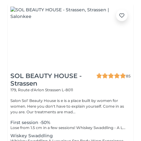
SOL BEAUTY HOUSE -
85
Strassen
179, Route d'Arlon
Strassen L-8011
Salon Sol' Beauty House is e is a place built by women for
women. Here you don't have to explain yourself. Come in as
you are. Our treatments are mad...
First session -50%
Lose from 1.5 cm in a few sessions! Whiskey Swaddling - A Luxurious Spa Body Wrap Experience Looking to indulge and see real results? Our Whiskey Swaddling is more than just a body wrap it's a full-body ritual designed to detox, tone, and deeply nourish your skin. We tailor the wrap to your needs using active-rich formulas, then wrap you in bandages, film, and warmth to boost results. The gentle contrast in temperature combined with potent actives works wonders and the results speak for themselves: Benefits: Body detox & inch loss Firmer, smoother skin Improved tone & circulation Want to elevate your experience? Add face treatment during the wrapping and a lymphatic drainage massage after the wrap to boost detox, enhance circulation, and double the impact of your treatment. Turn this time into a full-body experience!
Wiskey Swaddling
Whiskey Swaddling A Luxurious Spa Body Wrap Experience Looking to indulge and see real results? Our Whiskey Swaddling is more than just a body wrap it's a full-body ritual designed to detox, tone, and deeply nourish your skin. We tailor the wrap to your needs using active-rich formulas, then wrap you in bandages, film, and warmth to boost results. The gentle contrast in temperature combined with potent actives works wonders and the results speak for themselves: Benefits: Body detox & inch loss Firmer, smoother skin Improved tone & circulation