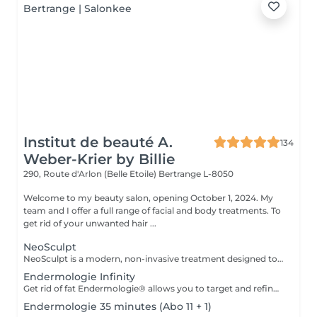
Institut de beauté A.
134
Weber-Krier by Billie
290, Route d'Arlon (Belle Etoile)
Bertrange L-8050
Welcome to my beauty salon, opening October 1, 2024. My
team and I offer a full range of facial and body treatments. To
get rid of your unwanted hair ...
NeoSculpt
NeoSculpt is a modern, non-invasive treatment designed to sculpt the body, strengthen muscles and reduce fat. Using high-intensity electromagnetic energy, it triggers deep muscle contractions that cannot be achieved through conventional workouts. One session equals thousands of powerful muscle contractions and helps to: build and define muscles reduce fat improve body shape and contours The treatment is painless, safe and requires no downtime. NeoSculpt is ideal for the abdomen, buttocks, legs and arms and is suitable for both women and men.
Endermologie Infinity
Get rid of fat Endermologie® allows you to target and refine areas that are resistant to exercise and food hygiene (arms, back, stomach, waist, thighs, etc.) while adapting precisely to the needs of each skin. Smooth cellulite Cellulite, which affects 90% of even the thinnest and most athletic women, results from both fat storage in adipocytes (fat cells) and water retention all around. Firm the skin Weight variations, pregnancies, the passage of time, the skin gradually loses its tone and suppleness. Even if this sagging skin affects the entire body, certain areas are more sensitive: inner thighs, stomach, arms, etc. Find light legs Heavy and painful legs, swollen ankles or feet: these symptoms reflect poor blood and lymphatic circulation. Toxins accumulate in the body, which explains such variations in volume in the same day or at different times of the female cycle. Well-being Discover treatment courses with an exclusive concept, for incomparable effectiveness and relaxation.
Endermologie 35 minutes (Abo 11 + 1)