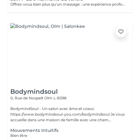
Offrez-vous bien plus qu'un massage : une expérience profonde qui invite le corps à se libérer, se rééquilibrer et retrouver son intelligence naturelle. Le soin F'Care Harmonie du ventre est un soin signature inspiré du Chi Nei Tsang, un massage abdominal issu de la tradition taoïste, associé à des techniques de drainage lymphatique profond et de travail manuel ciblé. Cette approche globale vise à libérer les tensions abdominales, stimuler les fonctions naturelles d'élimination et favoriser une sensation de légèreté et d'harmonie intérieure. Le ventre, souvent considéré comme notre deuxième cerveau, est au coeur de ce soin. En relâchant les tensions physiques et émotionnelles accumulées, il devient un espace de respiration, de fluidité et de vitalité retrouvée. Grâce à des gestes précis et profonds, ce massage contribue également à améliorer la qualité de la peau et à affiner visuellement la silhouette. Bienfaits principaux : - Stimulation des fonctions naturelles du métabolisme - Amélioration du confort digestif et du transit intestinal - Soutien aux processus naturels de détoxification - Réduction de la rétention d'eau et sensation de légèreté - Amélioration de la tonicité et de la qualité de la peau - Libération des tensions physiques et nerveuses du ventre Recommandé en cas de : Tensions abdominales, inconfort digestif, sensation de gonflement, rétention d'eau, surcharge émotionnelle ou périodes de déséquilibre (fatigue, stress, cycle menstruel). Résultat : Le ventre se détend profondément, le corps retrouve de la fluidité et l'esprit gagne en clarté, en apaisement et en énergie.
Bodymindsoul
0, Rue de Nospelt
Olm L-8398
BodymindSoul - Un salon avec âme et coeur.
https://www.bodymindsoul-you.com/bodymindsoul Je vous
accueille dans une maison de famille avec une cham...
Mouvements Intuitifs
Bien être