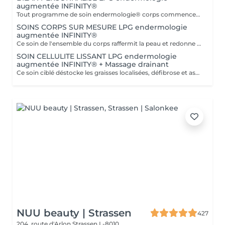
augmentée INFINITY®
Tout programme de soin endermologie® corps commence par un bilan ultra-précis, avec l'application professionnelle ENDERMOLINK. Il se déroule en trois étapes clés : 1. Décryptage de votre mode de vie. 2. Analyse de votre peau. 3. Création de votre programme sur-mesure.
SOINS CORPS SUR MESURE LPG endermologie
augmentée INFINITY®
Ce soin de l'ensemble du corps raffermit la peau et redonne du galbe aux courbes pour retrouver une silhouette resculptée et plus ferme tout en procurant un grand moment de bien-être. DESTOCKE les graisses Grâce à la nouvelle tête de traitement brevetée Alliance, endermologie® permet de cibler et d'affiner les zones rebelles à lexercice et à l'hygiène alimentaire (bras, dos, ventre, taille, cuisses..) tout en s'adaptant précisément aux besoins de chaque peau. LISSE la cellulite La cellulite, qui touche 90 % des femmes même les plus minces et les plus sportives, résulte à la fois dun stockage de graisses dans les adipocytes (cellules graisseuses) et dune rétention d'eau tout autour. RAFFERMIT la peau Variations de poids, grossesses, temps qui passe la peau perd progressivement de sa tonicité et de sa souplesse. Même si ce relâchement cutané concerne tout le corps, certaines zones y sont plus sensibles : intérieur des cuisses, ventre, bras, etc
SOIN CELLULITE LISSANT LPG endermologie
augmentée INFINITY® + Massage drainant
Ce soin ciblé déstocke les graisses localisées, défibrose et assouplit les tissus pour traiter efficacement la cellulite adipeuse et fibreuse tout en procurant un grand moment de bien-être. 40 minutes LPG + 10 minutes de massage drainant/amincissant sur l'avant des jambes.
NUU beauty | Strassen
427
204, route d'Arlon
Strassen L-8010