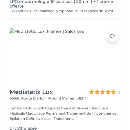
LPG endermologie 10 séances ( 30min ) + 1 crème
offerte
LPG anticellulite, drainage lymphatique. 10 séances de 30min + 1 crème anti-cellulite d'une valeur de 60€ est offerte. Valable 2 mois
Medistetix Lux
53
66-68, Route D'arlon (Atrium)
Mamer L-8211
Centre Medico-Esthétique Anti-âge et Minceur Pédicurie
Médicale Maquillage Permanent Traitement de l'incontinence
Epilation Définitive Laser Traitemen...
Cryothérapie