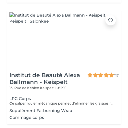
Institut de Beauté Alexa
117
Ballmann - Keispelt
13, Rue de Kehlen
Keispelt L-8295
LPG Corps
Ce palper rouler mécanique permet d'éliminer les graisses résistantes à l'exercice physique et aux régimes grâce à la technologie Lipomassage. En bref il permet de : DESTOCKER, RAFFERMIR, RESCULPTER, LISSER
Supplément Fatburning Wrap
Gommage corps