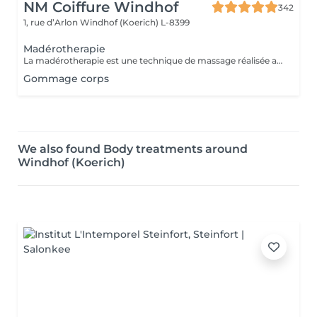
NM Coiffure Windhof
342
1, rue d’Arlon
Windhof (Koerich) L-8399
Madérotherapie
La madérotherapie est une technique de massage réalisée avec des instruments en bois spécialement éllaboré affin de sculpter , tonifier votre corps. Naturelle et non invasive, celle- ci offre des résultats visibles et surtout durable dans le temps. Ses bienfaits : - Réduction de la cellulite - Grande amélioration de la circulation sanguine et lymphatique - Raffermissement de la peau - Diminution des tensions musculaires - Remodelage de la silhouette
Gommage corps
We also found Body treatments around
Windhof (Koerich)