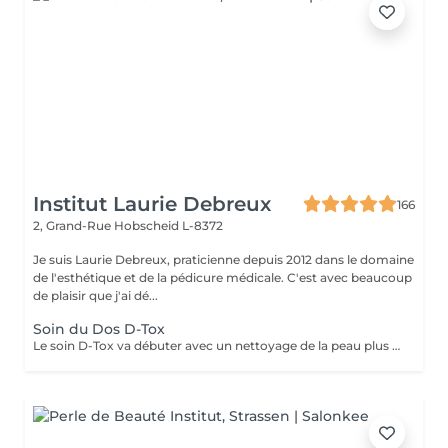
Institut Laurie Debreux
166
2, Grand-Rue
Hobscheid L-8372
Je suis Laurie Debreux, praticienne depuis 2012 dans le domaine
de l'esthétique et de la pédicure médicale. C'est avec beaucoup
de plaisir que j'ai dé...
Soin du Dos D-Tox
Le soin D-Tox va débuter avec un nettoyage de la peau plus en profondeur sans dessécher la peau. Il va éliminer les impuretés, le sébum et les toxines permettant ainsi à la peau de mieux respirer et mieux absorber les actifs qui vont suivre. Il va révéler un teint clarifié et d'apparence saine. La peau sera plus douce, rafraichie et radieuse. Le soin est composé d'un nettoyage profond en douceur et d'un masque crème hydratant intense.