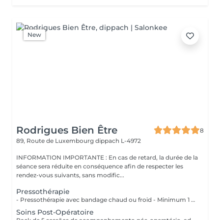
New
Rodrigues Bien Être
8
89, Route de Luxembourg
dippach L-4972
INFORMATION IMPORTANTE : En cas de retard, la durée de la
séance sera réduite en conséquence afin de respecter les
rendez-vous suivants, sans modific...
Pressothérapie
- Pressothérapie avec bandage chaud ou froid - Minimum 1 séance par semaine Bienfaits : - Stimule la circulation sanguine et lymphatique - Réduit la rétention d'eau et les gonflements - Soulage les jambes lourdes et fatiguées - Aide à diminuer l'apparence de la cellulite - Favorise la récupération après une chirurgie esthétique - Améliore le confort despersonnes souffrant de lipdème
Soins Post-Opératoire