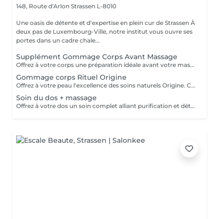
148, Route d'Arlon
Strassen L-8010
Une oasis de détente et d'expertise en plein cur de Strassen À
deux pas de Luxembourg-Ville, notre institut vous ouvre ses
portes dans un cadre chale...
Supplément Gommage Corps Avant Massage
Offrez à votre corps une préparation idéale avant votre massage grâce à notre gommage corps exfoliant. Ce soin permet d'éliminer en douceur les cellules mortes, d'affiner le grain de peau et de stimuler la circulation, afin de maximiser les bienfaits du massage. La peau est plus lisse, plus douce et absorbe mieux les huiles et actifs utilisés pendant le massage.
Gommage corps Rituel Origine
Offrez à votre peau l'excellence des soins naturels Origine. Ce gommage exfolie délicatement grâce à des textures raffinées et des ingrédients sélectionnés pour leur pureté. Il lisse le grain de peau, réveille l'éclat naturel et enveloppe le corps d'un parfum subtil et sensoriel. Un rituel d'exception qui laisse la peau incroyablement douce, soyeuse et lumineuse, prête à recevoir tous les bienfaits des soins suivants.
Soin du dos + massage
Offrez à votre dos un soin complet alliant purification et détente profonde. Ce rituel associe un nettoyage expert, une exfoliation raffinée et des manuvres relaxantes pour libérer les tensions. La peau est purifiée, douce et lumineuse, tandis que le corps retrouve une sensation de confort absolu. Un moment précieux qui allie efficacité et bien-être.