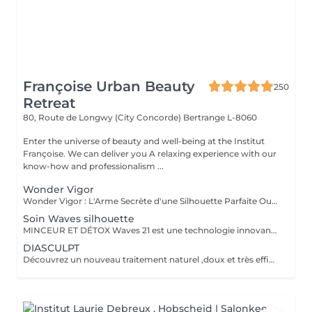
Françoise Urban Beauty
250
Retreat
80, Route de Longwy (City Concorde)
Bertrange L-8060
Enter the universe of beauty and well-being at the Institut
Françoise. We can deliver you A relaxing experience with our
know-how and professionalism ...
Wonder Vigor
Wonder Vigor : L'Arme Secrète d'une Silhouette Parfaite Oubliez les méthodes ordinaires. Wonder Vigor est la première et unique technologie au monde à fusionner thermogenèse intelligente et contraction musculaire hélicoïdale pour détruire la graisse et sculpter le corps avec une précision chirurgicale sans bistouri, sans douleur, sans compromis. Propulsé par Thermodexia, un brevet exclusif, ce système agit en profondeur pour des résultats visibles, mesurables, et inégalés. Une expérience ultra-confortable, des effets immédiats et durables parce que votre corps mérite l'excellence absolue. Exclusivement chez nous. Parce que le génie ne se partage pas. Prêt à transformer votre corps ? Venez vivre l'expérience Wonder Vigor.
Soin Waves silhouette
MINCEUR ET DÉTOX Waves 21 est une technologie innovante aux effets rééquilibrant , minceurs et détox permettant une action ciblée sur les différentes zones que l'on souhaite amincir. Grâce a l'association de électrostimulation des métamères en lien direct avec les organes , et d'un traitement par le froid intense , ce soin , relance le système lymphatique et veineux Les tissus sont détoxifiés en profondeur , la silhouette ré harmonisée , et les imperfections telle la cellulite , et la graisse abdominale sont visiblement réduites , dès la première séance .
DIASCULPT
Découvrez un nouveau traitement naturel ,doux et très efficace pour éliminer les surcharges graisseuses localisées : abdomen, hanches ,genoux , bras , fesses ,les résultats sont visibles immédiatement .Cette technique permet également de soigner la cellulite, et raffermir les zones relâchées en renforçant la fabrication d'un bon collagène.