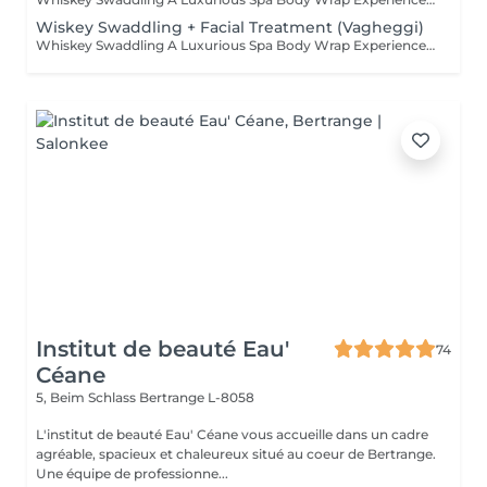
Wiskey Swaddling + Facial Treatment (Vagheggi)
Whiskey Swaddling A Luxurious Spa Body Wrap Experience Looking to indulge and see real results? Our Whiskey Swaddling is more than just a body wrap it's a full-body ritual designed to detox, tone, and deeply nourish your skin. We tailor the wrap to your needs using active-rich formulas, then wrap you in bandages, film, and warmth to boost results. The gentle contrast in temperature combined with potent actives works wonders and the results speak for themselves: Benefits: Body detox & inch loss Firmer, smoother skin Improved tone & circulation Want to elevate your experience? While your body unwinds, why not treat your face too? We recommend a nourishing facial using Vagheggi professional skincare.
Institut de beauté Eau'
74
Céane
5, Beim Schlass
Bertrange L-8058
L'institut de beauté Eau' Céane vous accueille dans un cadre
agréable, spacieux et chaleureux situé au coeur de Bertrange.
Une équipe de professionne...