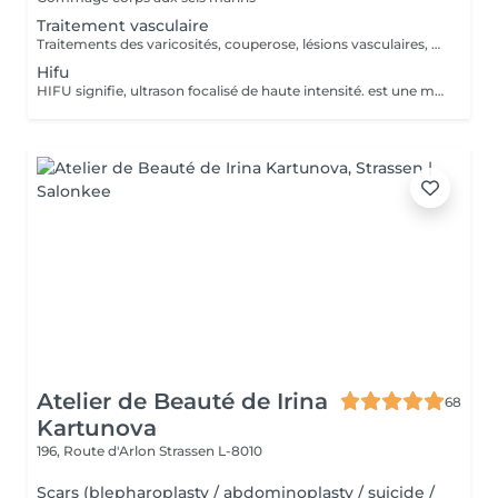
Traitement vasculaire
Traitements des varicosités, couperose, lésions vasculaires, rougeurs diffuses. Régénération de la peau, stimulation du collagène, traitements des cicatrices et vergetures, acné, atténuation des rides et relâchement cutanées, redensifier le cheveu, augmente l'efficacité cosmétiques, amélioration de l'aspect peau d'orange.
Hifu
HIFU signifie, ultrason focalisé de haute intensité. est une manière innovante, indolore et non invasive. - Correction de l'ovale du visage -Réduction des rides -Lifting facial non chirurgical, joues, sourcils, rides du lion, rides du front, rides nasolabiales, du double menton -Raffermissement du cou, du décolleté -Réduction des poches sous les yeux -Amelioration de la cellulite -Lissage de la peau
Atelier de Beauté de Irina
68
Kartunova
196, Route d'Arlon
Strassen L-8010
Scars (blepharoplasty / abdominoplasty / suicide /