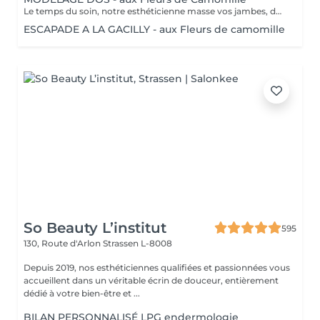
Le temps du soin, notre esthéticienne masse vos jambes, des orteils à la taille dans un mouvement tonique qui active la microcirculation et leurs procure un confort sans précédent. Bénéfices : Vos jambes retrouvent fraicheur et légèreté.
ESCAPADE A LA GACILLY - aux Fleurs de camomille
So Beauty L’institut
595
130, Route d'Arlon
Strassen L-8008
Depuis 2019, nos esthéticiennes qualifiées et passionnées vous
accueillent dans un véritable écrin de douceur, entièrement
dédié à votre bien-être et ...
BILAN PERSONNALISÉ LPG endermologie