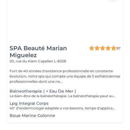
SPA Beauté Marian
97
Miguelez
20, rue du Kiem
Capellen L-8328
Fort de 40 années d'existence professionnelle en constante
évolution, notre spa qui compte une équipe de 5 esthéticiennes
professionnelles dont une na...
Balneotherapie ( + Eau De Mer )
Le bien-être de la balnéothérapie. La balnéothérapie peut avoir de nombreuses applications aussi bien dans le domaine de la santé que celui de la beauté. Elle vous permet de soulager les douleurs de l'arthrose, de faciliter la récupération de n'importe quel processus traumatique, problèmes osseux, musculaires et ligamenteux, et de réduire l'état dépressif ainsi que le stress.
Lpg Integral Corps
40' d'endermologie adaptée a vos besoins, temps d'application de crème avant/après et enfilage endermowear inclus.
Boue Marine Colonne