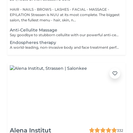
HAIR - NAILS - BROWS - LASHES - FACIAL - MASSAGE -
EPILATION Strassen is NUU at its most complete. The biggest
salon, the fullest menu - hair, skin, n...
Anti-Cellulite Massage
Say goodbye to stubborn cellulite with our powerful anti-cellulite massage! This intensive treatment uses firm, targeted techniques to stimulate circulation, break down fat deposits, and smooth the skin's texture. By enhancing lymphatic flow and increasing metabolism, it visibly reduces the appearance of dimples and improves overall skin tone. Ideal as part of a body contouring plan. Age restrictions: recommended to do from 16 years. Post procedure recommendations: do not do sport and any sharp movements for 2-3 hours after the procedure. Frequency: 2-3 times per week, 10 times in total. Repeat once in 3-6 months.
Endospheres therapy
A world-leading, non-invasive body and face treatment performed using the original 3rd-generation Endospheres® technology one of the most advanced solutions on the market for sculpting, drainage, and skin firming. This Italian medical technology combines microvibration, deep lymphatic drainage, and muscle stimulation to deliver visible results from the very first session. Why Endospheres® at NUU: Original 3rd-generation Endospheres® device · Authentic Italian technology · Instant lightness, firmness, and contouring · Safe, natural, and highly effective · No downtime Key benefits: Reduces cellulite and water retention Improves blood and lymphatic circulation Firms and tightens the skin Relieves muscle tension and heaviness Stimulates collagen and natural glow A.F.T. (Abdominal Fat Treatment) Advanced thermal and vacuum technology designed to activate fat metabolism, enhance lymphatic drainage, and sculpt the abdominal area safely and comfortably. Recommended from: 18+ Post-care: No downtime Frequency: Course recommended for optimal results Results are visible and progressive with regular sessions.
Alena Institut
332