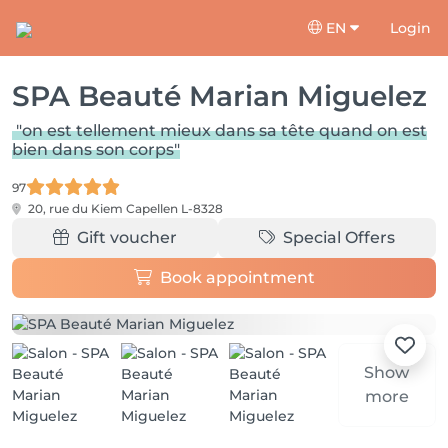
EN
Login
SPA Beauté Marian Miguelez
"on est tellement mieux dans sa tête quand on est
bien dans son corps"
97
20, rue du Kiem
Capellen L-8328
Gift voucher
Special Offers
Book appointment
Show
more