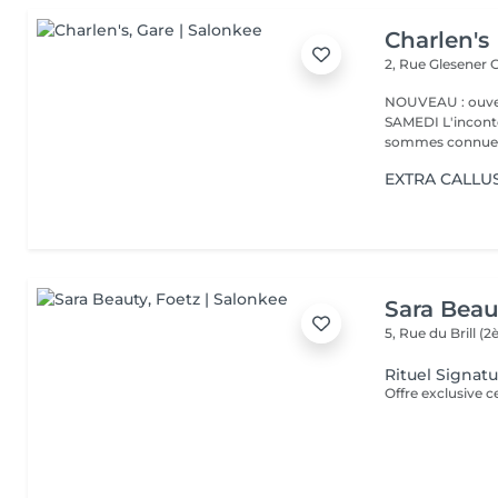
Charlen's
2, Rue Glesener
G
NOUVEAU : ouver
SAMEDI L'incontournable institut de beauté à Luxembourg. Nous
sommes connues 
EXTRA CALLUS 
Sara Beau
5, Rue du Brill 
Rituel Signat