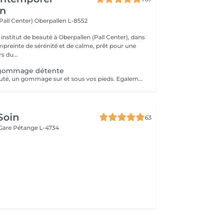
en
(Pall Center)
Oberpallen L-8552
institut de beauté à Oberpallen (Pall Center), dans
reinte de sérénité et de calme, prêt pour une
s du...
gommage détente
Pour finir en beauté, un gommage sur et sous vos pieds. Egalement entre les orteils. Pour une meilleure pénétration de la crème pieds. Uniquement avec un service de beauté des pieds / pédicurie effectué à l institut le même jour .
Soin
63
 Gare
Pétange L-4734