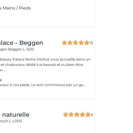
Mains / Pieds
lace - Beggen
13
eggen
Beggen L-1220
institut vous accueille dans un
t chaleureux dédié à la beauté et au bien-être.
 ...
s
Donnez de la douceur à vos pieds. Le soin commence par un gommage de la demi-jambe et des pieds, puis avec un grand pinceau la spécialiste de beauté applique la paraffine chaude sur chaque pieds, ce masque va poser environ 15 min, puis vient le moment de la détente: le modelage des pieds, relaxation suprême. Résultat des pieds doux comme une peau de bébé.
 naturelle
6
rsch L-L7513