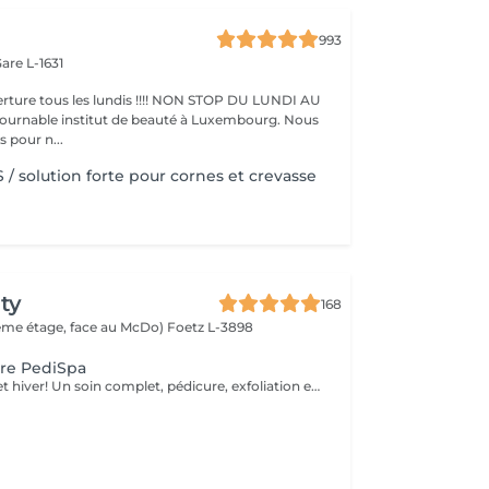
993
are L-1631
ture tous les lundis !!!! NON STOP DU LUNDI AU
pour n...
/ solution forte pour cornes et crevasse
ty
168
(2ème étage, face au McDo)
Foetz L-3898
ure PediSpa
Offre exclusive cet hiver! Un soin complet, pédicure, exfoliation et masque nourrissant et bain à remous pour une douceur absolue. Un moment cocooning, réconfortant, idéal pour l'hiver. La version avec pause de semi permanent pour des pieds soignés est éclatant tout l'hiver