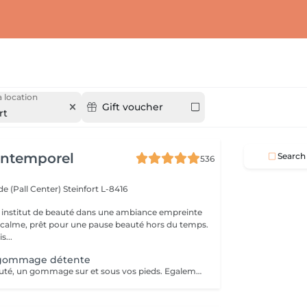
 location
Gift voucher
rt
'Intemporel
Search
536
e (Pall Center)
Steinfort L-8416
 institut de beauté dans une ambiance empreinte
e calme, prêt pour une pause beauté hors du temps.
s...
gommage détente
Pour finir en beauté, un gommage sur et sous vos pieds. Egalement entre les orteils. Pour une meilleure pénétration de la crème pieds. Uniquement avec un service de beauté des pieds / pédicure effectué à l'institut le même jour.