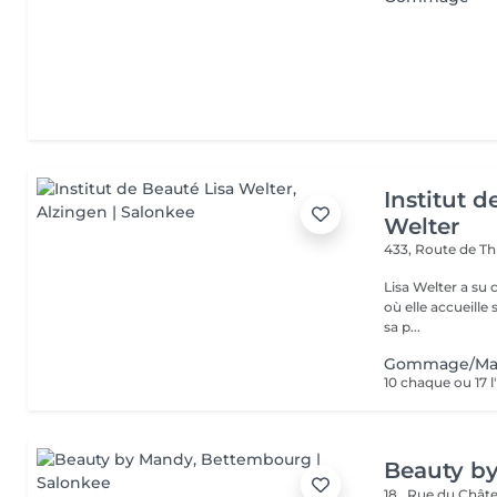
Institut d
Welter
433, Route de Th
Lisa Welter a su 
où elle accueille
sa p...
Gommage/Masq
10 chaque ou 17 
Beauty b
18 , Rue du Châ