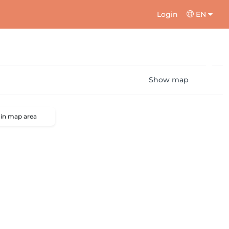
Login
EN
Show map
 in map area