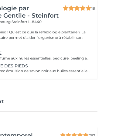
ologie par
18
 Gentile - Steinfort
mbourg
Steinfort L-8440
e plantaire ? La
taire permet d'aider l'organisme à rétablir son
E
Bain de pieds parfumé aux huiles essentielles, pédicure, peeling au sel senteur orientale, masque chaussettes, massage au beurre de karité
E DES PIEDS
- Bain de pieds avec émulsion de savon noir aux huiles essentielles méthode traditionnel marocaine - Gommage au sel senteur orientale - Collagène masque/chaussettes - Massage des pieds relaxant et défatigant activant ainsi la circulation sanguine et libérant toute les tensions au beurre de karité
rt
'Intemporel
767