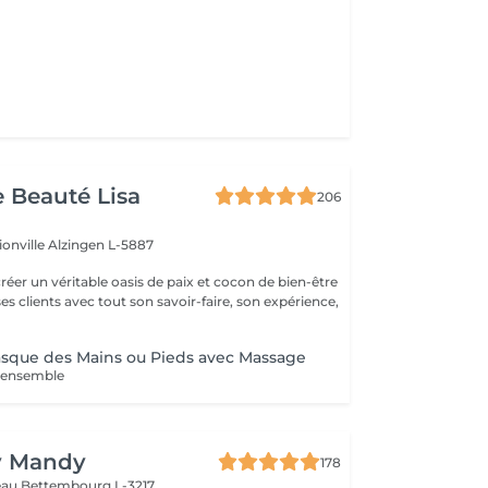
e Beauté Lisa
206
ionville
Alzingen L-5887
créer un véritable oasis de paix et cocon de bien-être
 ses clients avec tout son savoir-faire, son expérience,
ue des Mains ou Pieds avec Massage
l'ensemble
y Mandy
178
teau
Bettembourg L-3217