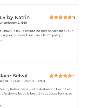
LS by Katrin
75
uxembourg L-1368
-Show Policy To ensure the best service for all our
 ask you to respect our cancellation policy. -
..
lace Belval
75
cques ROUSSEAU
Belvaux L-4368
eauty Palace Belval, votre destination beauté et
professionnelles de la beauté vous accueillent avec
s