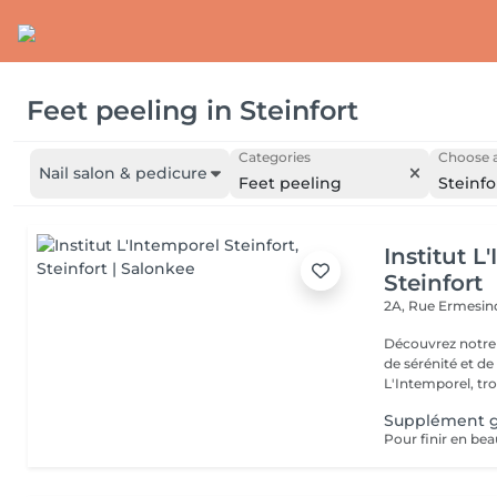
Feet peeling
in
Steinfort
Categories
Choose a
Nail salon & pedicure
Feet peeling
Steinfo
Institut L
Steinfort
2A, Rue Ermesind
Découvrez notre
de sérénité et d
L'Intemporel, troi
Supplément 