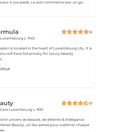
Donnez de la douceur à vos pieds. Le soin commence par un gommage de la demi-jambe et des pieds, puis avec un grand pinceau la spécialiste de beauté applique la paraffine chaude sur chaque pieds, ce masque va poser environ 15 min, puis vient le moment de la détente: le modelage des pieds, relaxation suprême. Résultat des pieds doux comme une peau de bébé.
ormula
61
n
Luxembourg L-1140
lon is located in the heart of Luxembourg city. It is
...
olour
eauty
51
 Gare
Luxembourg L-1610
Votre univers de beauté, de détente & d'élégance
lenes Beauty, un lieu pensé pour sublimer chaque
s...