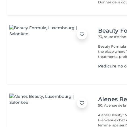
Beauty F
73, route d'Arlo
Beauty Formula sa
the place where You will have full privacy for luxury beauty
treatments, profe
Pedicure no c
Alenes B
50, Avenue de la
Alenes Beauty : 
Bienvenue chez A
femme, apaiser l'e