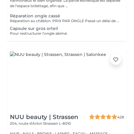
harmonieux et bien organisé. La partie esthétique est séparée
de l'espace toilettage, afin que ...
Réparation ongle cassé
Réparation au châblon. PRIX PAR ONGLE Passé un délai de deux semaines, la réparation sera facturée. ----> Elle sera offerte gratuitement avant cette échéance.
Capsule sur gros orteil
Pour restructurer l'ongle abimé.
NUU beauty | Strassen
428
204, route d'Arlon
Strassen L-8010
HAIR - NAILS - BROWS - LASHES - FACIAL - MASSAGE -