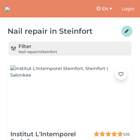
EN
Login
Nail repair
in
Steinfort
Filter
Nail repair
in
Steinfort
Institut L'Intemporel
536