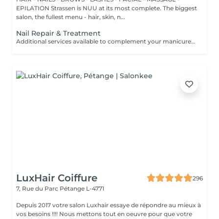
EPILATION Strassen is NUU at its most complete. The biggest
salon, the fullest menu - hair, skin, n...
Nail Repair & Treatment
Additional services available to complement your manicure or as standalone treatments. Nail Repair per nail (during service) Minor repair of a single nail (small crack, local damage or broken nail). This option can be added multiple times if more than one nail requires repair. Charged at 3€ per nail for Manicure with Gel Polish services. Nail Repair per nail (walk-in) Repair of one nail without manicure or polish application. Suitable for clients booking a repair only. Onycholysis Treatment per nail Targeted care for nails affected by onycholysis. Performed without polish to support healthy nail recovery. IBX Nail Repair System Professional nail treatment designed to strengthen and restore natural nails. Can be booked alone or combined with gel removal for deeper repair. Gel Polish Removal Gentle and careful removal of gel polish.
LuxHair Coiffure
296
7, Rue du Parc
Pétange L-4771
Depuis 2017 votre salon Luxhair essaye de répondre au mieux à
vos besoins !!!! Nous mettons tout en oeuvre pour que votre