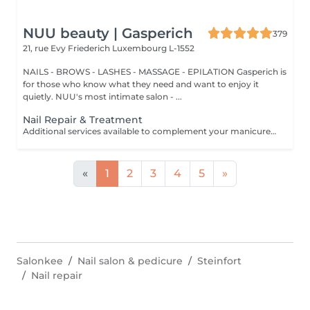
NUU beauty | Gasperich
379
21, rue Evy Friederich
Luxembourg L-1552
NAILS - BROWS - LASHES - MASSAGE - EPILATION Gasperich is
for those who know what they need and want to enjoy it
quietly. NUU's most intimate salon - ...
Nail Repair & Treatment
Additional services available to complement your manicure or as standalone treatments. Nail Repair per nail (during service) Minor repair of a single nail (small crack, local damage or broken nail). This option can be added multiple times if more than one nail requires repair. Charged at 3€ per nail for Manicure with Gel Polish services. Nail Repair per nail (walk-in) Repair of one nail without manicure or polish application. Suitable for clients booking a repair only. Onycholysis Treatment per nail Targeted care for nails affected by onycholysis. Performed without polish to support healthy nail recovery. IBX Nail Repair System Professional nail treatment designed to strengthen and restore natural nails. Can be booked alone or combined with gel removal for deeper repair. Gel Polish Removal Gentle and careful removal of gel polish.
«
1
2
3
4
5
»
Salonkee
Nail salon & pedicure
Steinfort
Nail repair