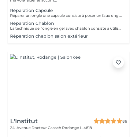
ma voie 'aider et accom...
Réparation Capsule
Réparer un ongle une capsule consiste à poser un faux ongle sur l'ongle cassé afin qu'il se renforce lors de la repousse. Réparer avec une capsule est à privilégier lorsque l'ongle est très endommagé.
Réparation Chablon
La technique de l'ongle en gel avec chablon consiste à utiliser un vernis en gel spécialement formulé qui est durci sous une lumière UV ou LED pour un durcissement maximal. Le chablon, un type de moule, est utilisé pour poser le Gel et créer une extension afin d'épouser la courbe naturelle du lit de l'ongle.
Réparation chablon salon extérieur
L'Institut
86
24, Avenue Docteur Gaasch
Rodange L-4818