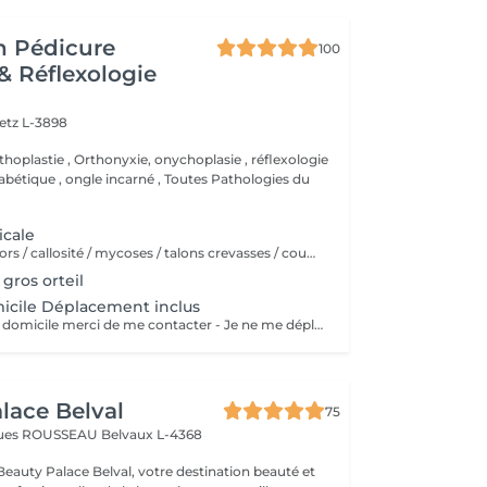
n Pédicure
100
& Réflexologie
etz L-3898
thoplastie , Orthonyxie, onychoplasie , réflexologie
iabétique , ongle incarné , Toutes Pathologies du
icale
Ongle incarné / cors / callosité / mycoses / talons crevasses / coupe les ongles /soin pied d'athlète sportif / durillons / pensmemt / pieds diabétiques / onychoplastie construire ongles
gros orteil
icile Déplacement inclus
- Pour les soins à domicile merci de me contacter - Je ne me déplace pas à plus de 20 KM
lace Belval
75
cques ROUSSEAU
Belvaux L-4368
eauty Palace Belval, votre destination beauté et