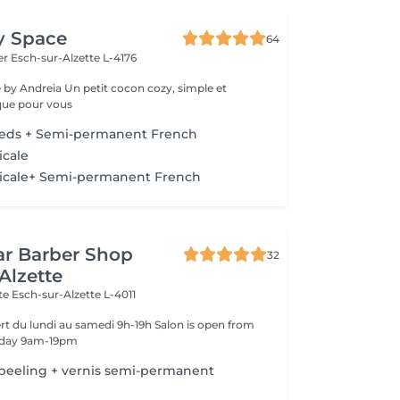
y Space
64
fer
Esch-sur-Alzette L-4176
it cocon cozy, simple et
que pour vous
ieds + Semi-permanent French
icale
icale+ Semi-permanent French
ar Barber Shop
32
Alzette
tte
Esch-sur-Alzette L-4011
i au samedi 9h-19h Salon is open from
rday 9am-19pm
speeling + vernis semi-permanent