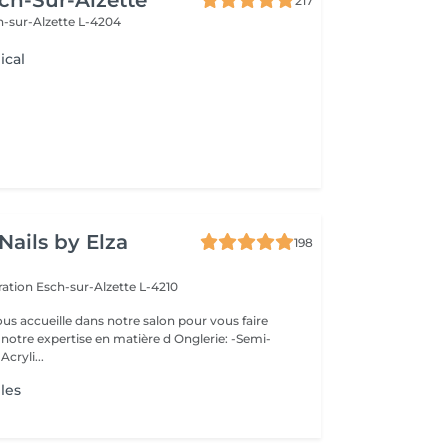
ch-Sur-Alzette
217
h-sur-Alzette L-4204
ical
Nails by Elza
198
eration
Esch-sur-Alzette L-4210
ous accueille dans notre salon pour vous faire
otre expertise en matière d Onglerie: -Semi-
cryli...
les