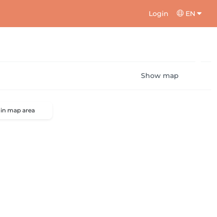
Login
EN
Show map
 in map area