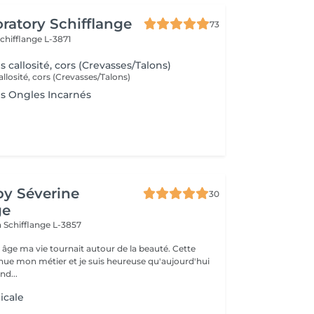
oratory Schifflange
73
chifflange L-3871
 callosité, cors (Crevasses/Talons)
llosité, cors (Crevasses/Talons)
s Ongles Incarnés
by Séverine
30
ge
n
Schifflange L-3857
 âge ma vie tournait autour de la beauté. Cette
nue mon métier et je suis heureuse qu'aujourd'hui
nd...
icale