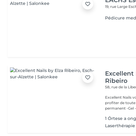
EACHS Es
19, rue Large
Esc
Pédicure med
Excellent 
Ribeiro
58, rue de la Lib
Excellent Nails v
profiter de toute n
permanent -Gel -A
1 Órtese a ong
Laserthérapie