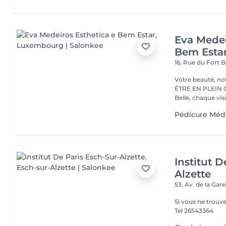
Eva Medei
Bem Esta
16, Rue du Fort
Votre beauté, notre passion UN INSTI
ÊTRE EN PLEIN CENTR
Belle, chaque visit
Pédicure Méd
Institut D
Alzette
53, Av. de la Gar
Si vous ne trouv
Tel 26543364