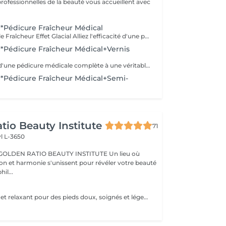
professionnelles de la beauté vous accueillent avec
Pédicure Fraîcheur Médical
Pédicure Médicale Fraîcheur Effet Glacial Alliez l'efficacité d'une pédicure médicale complète à une véritable vague de fraîcheur intense. Ce soin approfondi des pieds associe le travail des ongles, cuticules, callosités et zones rugueuses à un gommage au sel et à l'amande douce, un bain effervescent relaxant et rafraîchissant, puis un soin à l'effet glacial appliqué jusqu'aux mollets. Une sensation de froid intense et revigorante, idéale pour retrouver des pieds parfaitement soignés tout en profitant d'un véritable moment de fraîcheur et de confort. Des pieds profondément soignés, doux et confortables, enveloppés d'une sensation glaciale irrésistible.
Pédicure Fraîcheur Médical+Vernis
Alliez l'efficacité d'une pédicure médicale complète à une véritable vague de fraîcheur intense, sublimée par la pose d'un vernis classique. Ce soin approfondi associe le travail des ongles, cuticules, callosités et zones rugueuses à un gommage au sel et à l'amande douce, un bain effervescent relaxant et rafraîchissant, puis un soin à l'effet glacial appliqué jusqu'aux mollets. Une sensation de froid intense et revigorante, idéale pour retrouver des pieds parfaitement soignés tout en profitant d'un véritable moment de fraîcheur. Des pieds profondément soignés, doux, élégamment vernis et enveloppés d'une sensation glaciale irrésistible.
Pédicure Fraîcheur Médical+Semi-
tio Beauty Institute
71
l L-3650
BEAUTY INSTITUTE Un lieu où
ion et harmonie s'unissent pour révéler votre beauté
re phil...
Un soin complet et relaxant pour des pieds doux, soignés et légers. La pédicure Spa allie beauté et bien-être grâce à un protocole en plusieurs étapes : Inclus : bain de pieds, soin des ongles et cuticules, gommage, ponçage des talons, masque nourrissant, massage hydratant. Résultat : des pieds parfaitement nets, régénérés et visiblement rafraîchis. Durée : environ 60 minutes. Un moment de détente profonde et de soin intense, pour des pieds sublimés.