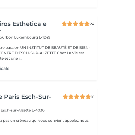
ros Esthetica e
24
r
 Bourbon
Luxembourg L-1249
TUT DE BEAUTÉ ET DE BIEN-
E D'ESCH-SUR-ALZETTE Chez La Vie est
e est une i...
icale
e Paris Esch-Sur-
16
e
Esch-sur-Alzette L-4030
ez pas un créneau qui vous convient appelez nous