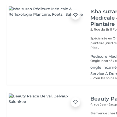
Isha suza
Médicale 
Plantaire
5, Rue du Brill
Fo
Spécialisée en Or
plantaire ,Pied d
Pied .
Pédicure Méd
ongle incarné 
Service À Dom
Beauty Pa
4, rue Jean-Ja
Bienvenue chez B