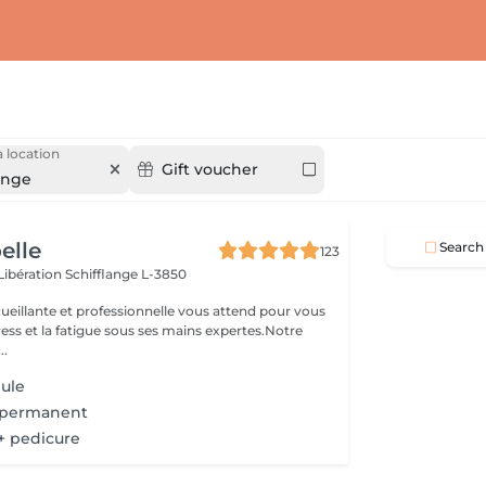
 location
Gift voucher
ange
oelle
Search
123
 Libération
Schifflange L-3850
ueillante et professionnelle vous attend pour vous
stress et la fatigue sous ses mains expertes.Notre
..
eule
-permanent
+ pedicure