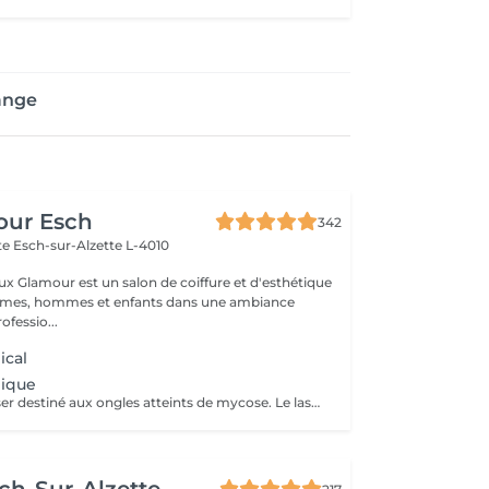
lange
our Esch
342
tte
Esch-sur-Alzette L-4010
ux Glamour est un salon de coiffure et d'esthétique
emmes, hommes et enfants dans une ambiance
ofessio...
ical
gique
Traitement au laser destiné aux ongles atteints de mycose. Le laser agit directement sur la zone concernée et complète les soins podologiques afin d'améliorer l'aspect et la santé de l'ongle. Procédure rapide, sûre et non invasive. Le nombre de séances nécessaires peut varier selon l'état de l'ongle et l'évolution du traitement.