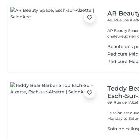
AR Beaut
48, Rue Jos Kief
AR Beauty Space by Andreia Un pet
chaleureux rien 
Beauté des p
Pédicure Méd
Pédicure Méd
Teddy Be
Esch-Sur-
69, Rue de l'Alze
Le salon est ouvert du lund
Monday to Satu
Soin de callu