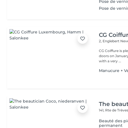
Pose de verni
Pose de vern
CG Coiff
2, Englebert Ne
CG Coiffure is p
doors on January 15, 2000. We are a small 
with a very ...
Manucure + V
The beaut
141, Rte de Trève
Beauté des p
permanent