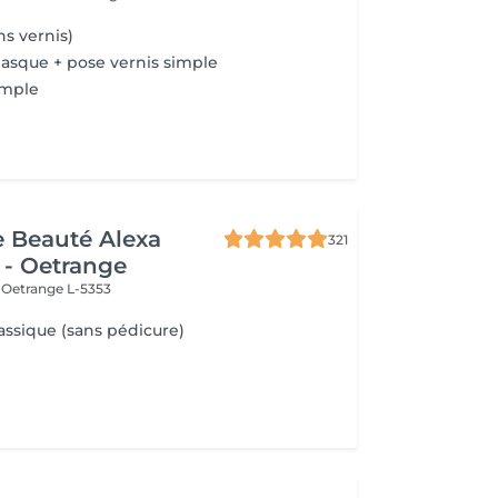
s vernis)
asque + pose vernis simple
imple
de Beauté Alexa
321
 - Oetrange
e
Oetrange L-5353
assique (sans pédicure)