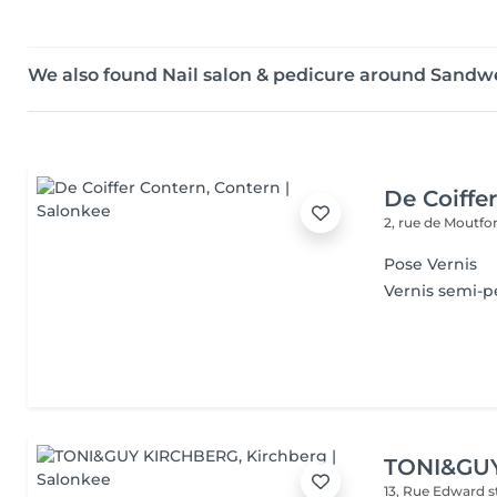
We also found Nail salon & pedicure around Sandwe
De Coiffe
2, rue de Moutfo
Pose Vernis
Vernis semi-
TONI&GU
13, Rue Edward 