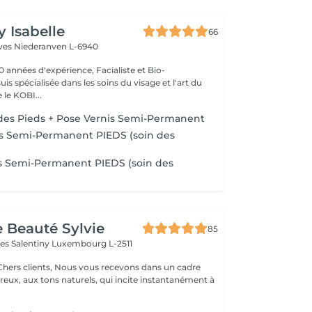
y Isabelle
66
èves
Niederanven L-6940
0 années d'expérience, Facialiste et Bio-
uis spécialisée dans les soins du visage et l'art du
e KOBI...
des Pieds + Pose Vernis Semi-Permanent
is Semi-Permanent PIEDS (soin des
s Semi-Permanent PIEDS (soin des
e Beauté Sylvie
85
les Salentiny
Luxembourg L-2511
 vous recevons dans un cadre
eux, aux tons naturels, qui incite instantanément à
.