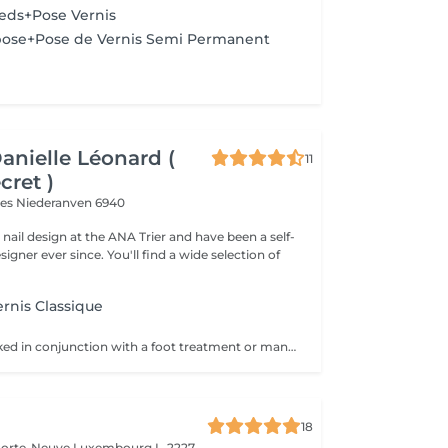
eds+Pose Vernis
ose+Pose de Vernis Semi Permanent
Danielle Léonard (
11
cret )
ves
Niederanven 6940
d nail design at the ANA Trier and have been a self-
e. You'll find a wide selection of
rnis Classique
Can only be booked in conjunction with a foot treatment or manicure.
18
 Porte-Neuve
Luxembourg L-2227