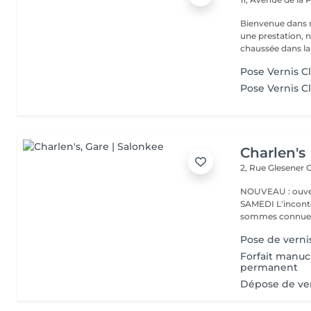
Bienvenue dans 
une prestation, n'hésite
chaussée dans la 
Pose Vernis C
Pose Vernis C
Charlen's
2, Rue Glesener
G
NOUVEAU : ouver
SAMEDI L'incontournable institut de beauté à Luxembourg. Nous
sommes connues 
Pose de verni
Forfait manuc
permanent
Dépose de ver