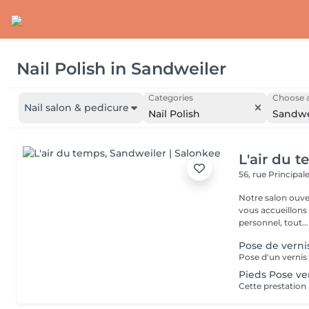
Nail Polish
in
Sandweiler
Categories
Choose a
Nail salon & pedicure
Nail Polish
Sandwe
L'air du 
56, rue Principal
Notre salon ouver
vous accueillons
personnel, tout...
Pose de verni
Pieds Pose ve