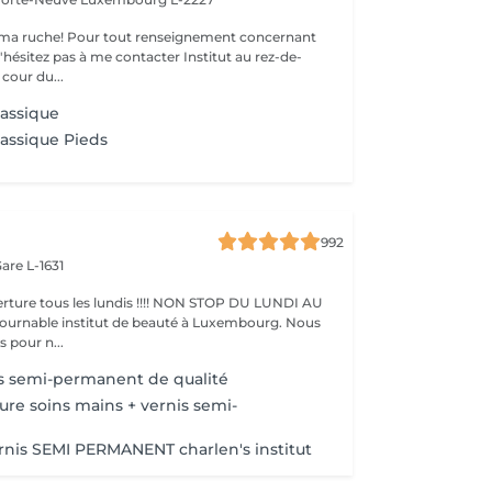
ma ruche! Pour tout renseignement concernant
z pas à me contacter Institut au rez-de-
cour du...
lassique
lassique Pieds
992
are L-1631
ture tous les lundis !!!! NON STOP DU LUNDI AU
pour n...
s semi-permanent de qualité
ure soins mains + vernis semi-
nis SEMI PERMANENT charlen's institut