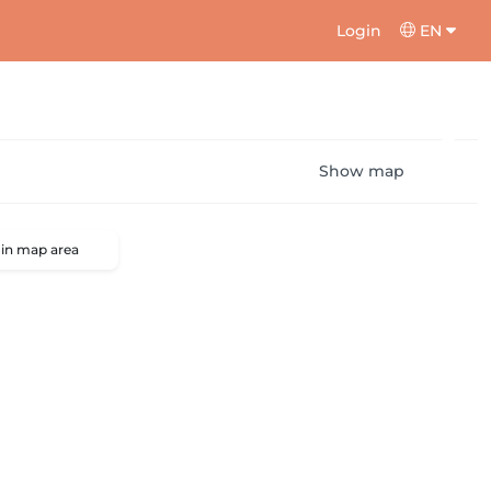
Login
EN
Show map
 in map area