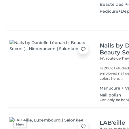
Beauté des Pi
Pédicure+Dép
Nails by 
Beauty Se
141, route de Trè
In 2007, I studie
employed nail designer ever sinc
colors here, ...
Manucure + Ve
Nail polish
LAB'eille
New
11, Avenue de la