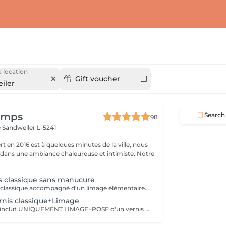
 location
Gift voucher
iler
temps
Search
98
e
Sandweiler L-5241
t en 2016 est à quelques minutes de la ville, nous
 dans une ambiance chaleureuse et intimiste. Notre
s classique sans manucure
Pose d'un vernis classique accompagné d'un limage élémentaire des ongles. N'inclut PAS d'autres soins de manucure. . Tenez compte de rester par la suite quelques minutes en plus dans notre salon jusqu'à séchage complet.
rnis classique+Limage
Cette prestation inclut UNIQUEMENT LIMAGE+POSE d'un vernis classique.Nous vous conseillons de venir avec des ongles bien coupés ainsi que cuticules enlevées pour un beau rendu de la pose vernis. Si mycose ou autre affection, le soin ne pourra pas être réalisé