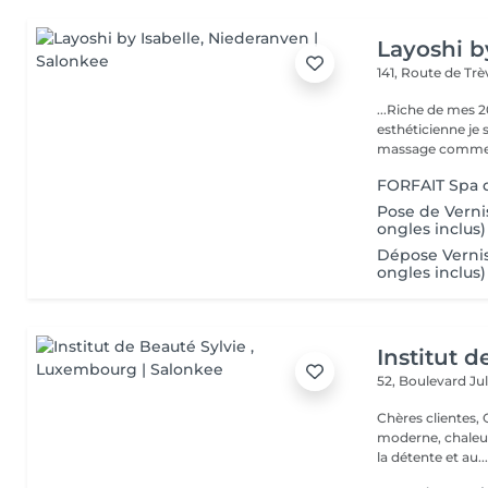
Layoshi b
141, Route de Tr
...Riche de mes 2
esthéticienne je s
massage comme l
FORFAIT Spa 
Pose de Vern
ongles inclus)
Dépose Verni
ongles inclus)
Institut d
52, Boulevard Ju
Chères clientes, Chers clients, Nous
moderne, chaleur
la détente et au..