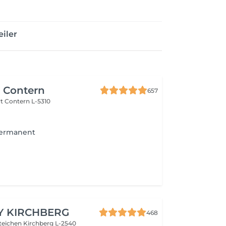
iler
r Contern
657
rt
Contern L-5310
permanent
Y KIRCHBERG
468
steichen
Kirchberg L-2540