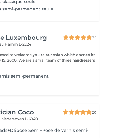
s classique seule
is semi-permanent seule
ure Luxembourg
35
veu
Hamm L-2224
leased to welcome you to our salon which opened its
team of three hairdressers
ernis semi-permanent
ician Coco
20
s
niederanven L-6940
ieds+Dépose Semi+Pose de vernis semi-