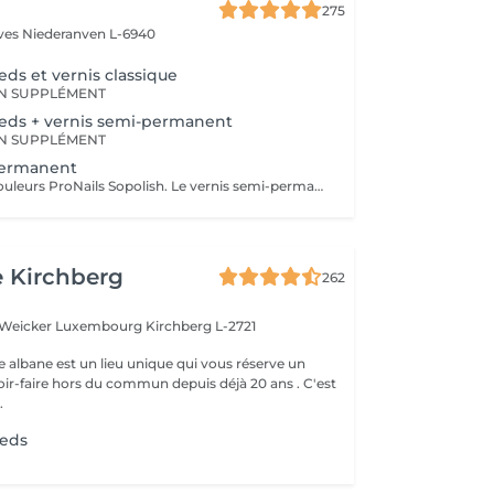
275
èves
Niederanven L-6940
eds et vernis classique
N SUPPLÉMENT
ieds + vernis semi-permanent
N SUPPLÉMENT
permanent
Large choix de couleurs ProNails Sopolish. Le vernis semi-permanent a une tenue d'environ 2 semaines sans s'écailler et en gardant sa brillance.
e Kirchberg
262
e Weicker Luxembourg
Kirchberg L-2721
e albane est un lieu unique qui vous réserve un
ir-faire hors du commun depuis déjà 20 ans . C'est
.
ieds