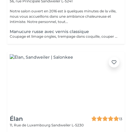
56, rue Principale
Sandweiler L-5241
Notre salon ouvert en 2016 est à quelques minutes de la ville,
nous vous accueillons dans une ambiance chaleureuse et
intimiste. Notre personnel, tout...
Manucure russe avec vernis classique
Coupage et limage ongles, trempage dans coquille, couper cuticule avec pince à envie, bloc ponce, sérum, crème. Prévoir plus de temps au salon jusqu'à séchage complet du vernis. La manucure russe vous offrira un rendu absolument parfait. Votre cuticule sera repoussée de manière maximale. La manucure russe convient à tous types d'ongles, même les plus abîmés, car elle va permettre de préparer et renforcer l'ongle et également de l'allonger en repoussant plus haut les cuticules.
Élan
13
11, Rue de Luxembourg
Sandweiler L-5230