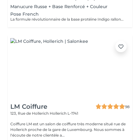
Manucure Russe + Base Renforcé + Couleur
Pose French
La formule révolutionnaire de la base protéine Indigo rallonge les ongles, les renforcent naturellement et répare les cassures. Le résultat ? De longs ongles fortifiés qui ne se fendent pas, un véritable soin précieux.
LM Coiffure
98
123, Rue de Hollerich
Hollerich L-1741
Coiffure LM est un salon de coiffure très moderne situé rue de
Hollerich proche de la gare de Luxembourg. Nous sommes à
l'écoute de notre clientèle a...