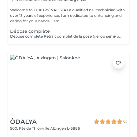
Welcome to LUXURY NAILS! As a qualified nail technician with
over 13 years of experience, I am dedicated to enhancing and
caring for your hands. I am...
Dépose complète
Dépose complète Retrait complet de la pose (gel ou semi-permanent) afin de retrouver vos ongles naturels, sans repose de produit. Cette prestation n'est pas réservable en ligne. Elle est réservée uniquement aux poses réalisées par mes soins. Je n'effectue pas de dépose sur des poses réalisées par une autre prothésiste ongulaire.
ÔDALYA
36
500, Rte de Thionville
Alzingen L-5886