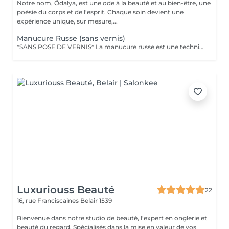
Notre nom, Ôdalya, est une ode à la beauté et au bien-être, une
poésie du corps et de l'esprit. Chaque soin devient une
expérience unique, sur mesure,...
Manucure Russe (sans vernis)
*SANS POSE DE VERNIS* La manucure russe est une technique de précision réalisée avec expertise pour sublimer le contour des ongles. Ce soin approfondi des cuticules est réalisé à l'aide d'embouts spécifiques pour une finition ultra nette. Tout notre matériel est à usage unique et/ou stérilisé pour garantir une hygiène irréprochable durant votre prestation.
Luxuriouss Beauté
22
16, rue Franciscaines
Belair 1539
Bienvenue dans notre studio de beauté, l'expert en onglerie et
beauté du regard. Spécialisés dans la mise en valeur de vos