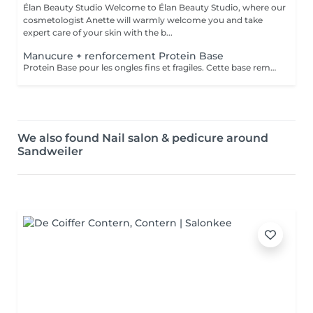
Élan Beauty Studio Welcome to Élan Beauty Studio, where our
cosmetologist Anette will warmly welcome you and take
expert care of your skin with the b...
Manucure + renforcement Protein Base
Protein Base pour les ongles fins et fragiles. Cette base remplie de protéines ravivent et renforcent vos ongles. Il protège, renforce et restaure instantanément et au long terme les ongles. Formule douce et soignante qui protège la plaque naturelle de l ongle contre les agressions extérieures et les traumatismes mécaniques.
We also found Nail salon & pedicure around
Sandweiler