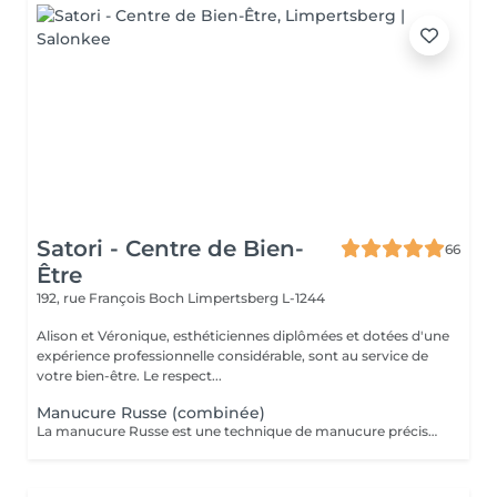
Satori - Centre de Bien-
66
Être
192, rue François Boch
Limpertsberg L-1244
Alison et Véronique, esthéticiennes diplômées et dotées d'une
expérience professionnelle considérable, sont au service de
votre bien-être. Le respect...
Manucure Russe (combinée)
La manucure Russe est une technique de manucure précise réalisée à l'aide d'embouts adaptés pour nettoyer en profondeur les cuticules et le contour des ongles. Elle permet un rendu ultra net, propre et une finition impeccable. Idéale avant une pose de vernis semi-permanent ou gel.