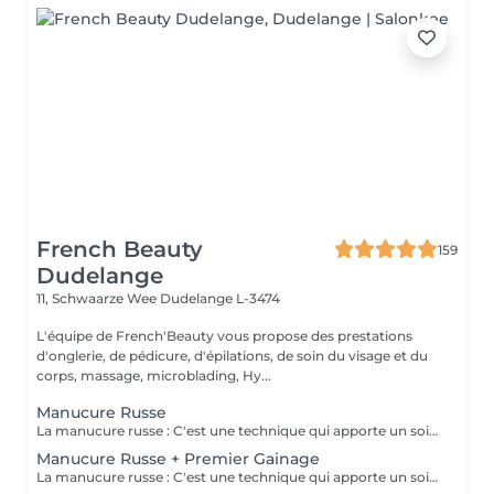
French Beauty
159
Dudelange
11, Schwaarze Wee
Dudelange L-3474
L'équipe de French'Beauty vous propose des prestations
d'onglerie, de pédicure, d'épilations, de soin du visage et du
corps, massage, microblading, Hy...
Manucure Russe
La manucure russe : C'est une technique qui apporte un soin complet de l'ongle naturel et des cuticules. Grâce à la manucure russe l'ongle est entièrement nettoyé des peaux et cuticules collés, ce qui apporte un rendu net et durable.
Manucure Russe + Premier Gainage
La manucure russe : C'est une technique qui apporte un soin complet de l'ongle naturel et des cuticules. Grâce à la manucure russe le semi permanent est posé sous la cuticule ce qui permet une repousse invisible de 7 à 12 jours. Cette prestation comprend la manucure russe complète ainsi que la pose renforcée au semi permanent (aucune dépose ne sera faite)