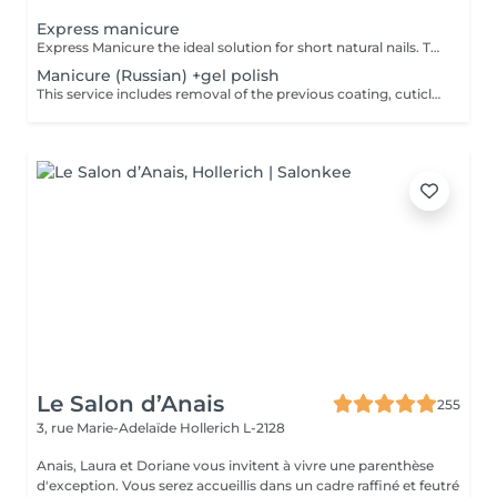
Express manicure
Express Manicure the ideal solution for short natural nails. This service includes removal of the previous coating, quick nail and cuticle care, strengthening with a clear rubber base, and a camouflage top coat finish. No change to your natural nail shape we preserve your preferred oval or square shape.
Manicure (Russian) +gel polish
This service includes removal of the previous coating, cuticle care, sidewall refinement, nail plate preparation, and application of a new gel polish coating. To maintain a neat appearance and long-lasting results, a refill is recommended every 2.53 weeks.
Le Salon d’Anais
255
3, rue Marie-Adelaïde
Hollerich L-2128
Anais, Laura et Doriane vous invitent à vivre une parenthèse
d'exception. Vous serez accueillis dans un cadre raffiné et feutré