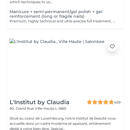
which techniques to us...
Manicure + semi-permanent/gel polish + gel
reinforcement (long or fragile nails)
Premium, highly technical and ultra-precise full treatment, performed mainly with an e-file to achieve a perfectly clean nail contour and apply the polish as close as possible, even slightly under the cuticle. This technique helps visually delay the regrowth by around 10 days. Visual result: -Extremely well-groomed nails, clean contours, flawless shape -Instagram / photo studio effect: neat, precise, with no visible dry skin We also include a gel reinforcement, recommended for long or fragile or broken nails. A perfect solution for flawless and long-lasting nails: -The average durability is 4 weeks!! Service content -> 95€ : -Removal of old semi-permanent and/or gel polish (if needed, already include in this price/service) -Very meticulous preparation of the nail plate -Removal of dead skin -Shape and file nails -Gentle cuticle care -Correction of the nail shape -Gel reinforcement -Application of semi-permanent nail polish -Application of cuticle oil and hand cream Optional : -Price per nail extension on up to 5 nails (if so please book "WITH simple design") +3€/nail -Price per nail for nail art on up to 5 nails (if so please book "WITH simple design") +3€/nail -Price for simple design (French, Chrome, Baby Boomer, Cat Eyes, Stickers, Foil) 6-10 nails -> +20€ -Price for complex design (3D, Hand drawings, Stamping, French with Chrome, Baby Boomer with Chrome, French with Cat Eyes) 6-10 nails -> +30€
L'Institut by Claudia
459
60, Grand Rue
Ville-Haute L-1660
Situé au coeur de Luxembourg, notre institut de beauté vous
accueille dans un cadre moderne et apaisant, entièrement
dédié à votre bien-être. Spécial...