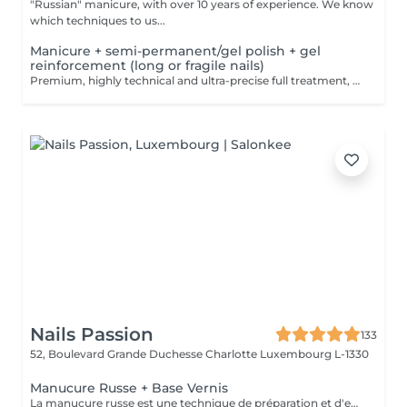
"Russian" manicure, with over 10 years of experience. We know
which techniques to us...
Manicure + semi-permanent/gel polish + gel
reinforcement (long or fragile nails)
Premium, highly technical and ultra-precise full treatment, performed mainly with an e-file to achieve a perfectly clean nail contour and apply the polish as close as possible, even slightly under the cuticle. This technique helps visually delay the regrowth by around 10 days. Visual result: -Extremely well-groomed nails, clean contours, flawless shape -Instagram / photo studio effect: neat, precise, with no visible dry skin We also include a gel reinforcement, recommended for long or fragile or broken nails. A perfect solution for flawless and long-lasting nails: -The average durability is 4 weeks!! Service content -> 95€ : -Removal of old semi-permanent and/or gel polish (if needed, already include in this price/service) -Very meticulous preparation of the nail plate -Removal of dead skin -Shape and file nails -Gentle cuticle care -Correction of the nail shape -Gel reinforcement -Application of semi-permanent nail polish -Application of cuticle oil and hand cream Optional : -Price per nail extension on up to 5 nails (if so please book "WITH simple design") +3€/nail -Price per nail for nail art on up to 5 nails (if so please book "WITH simple design") +3€/nail -Price for simple design (French, Chrome, Baby Boomer, Cat Eyes, Stickers, Foil) 6-10 nails -> +20€ -Price for complex design (3D, Hand drawings, Stamping, French with Chrome, Baby Boomer with Chrome, French with Cat Eyes) 6-10 nails -> +30€
Nails Passion
133
52, Boulevard Grande Duchesse Charlotte
Luxembourg L-1330
Manucure Russe + Base Vernis
La manucure russe est une technique de préparation et d'embellissement aussi précise qu'efficace, qui consiste à arranger et sculpter délicatement le contour de l'ongle à l'aide d'outils de précision spécialisés. Esthétique mais aussi pratique, ce travail à la base de l'ongle offre un résultat lisse et net : des contours parfaitement définis, des cuticules durablement éliminées, un gain de longueur... En bref, un aspect soigné pour résultat irréprochable. La formule révolutionnaire de la base protéine Indigo rallonge les ongles, les renforcent naturellement et répare les cassures. Le résultat ? De longs ongles fortifiés qui ne se fendent pas, un véritable soin précieux.