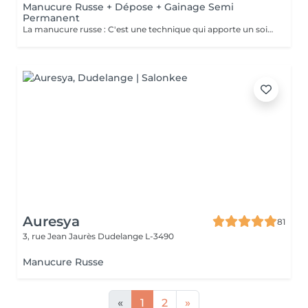
Manucure Russe + Dépose + Gainage Semi
Permanent
La manucure russe : C'est une technique qui apporte un soin complet de l'ongle naturel et des cuticules. Grâce à la manucure russe le semi permanent est posé sous la cuticule ce qui permet une repousse invisible de 7 à 12 jours. Cette prestation comprend la dépose de votre ancienne couleur, la manucure russe complète ainsi que la pose d'un semi permanent renforcé
Auresya
81
3, rue Jean Jaurès
Dudelange L-3490
Manucure Russe
«
1
2
»