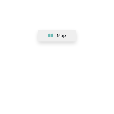
Map
Company
Support
Team
&
Careers
Information for salons
Legal