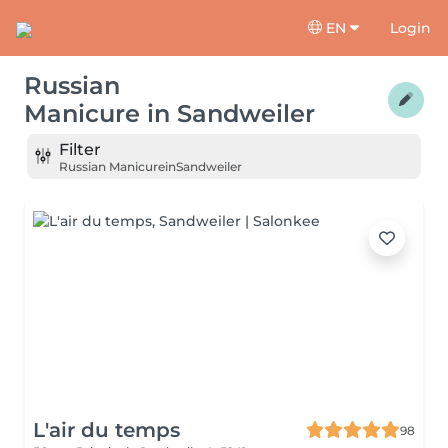
EN
Login
Russian
Manicure
in
Sandweiler
Filter
Russian Manicure
in
Sandweiler
L'air du temps
98