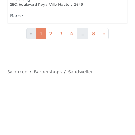
25C, boulevard Royal
Ville-Haute L-2449
Barbe
«
1
2
3
4
...
8
»
Salonkee
Barbershops
Sandweiler