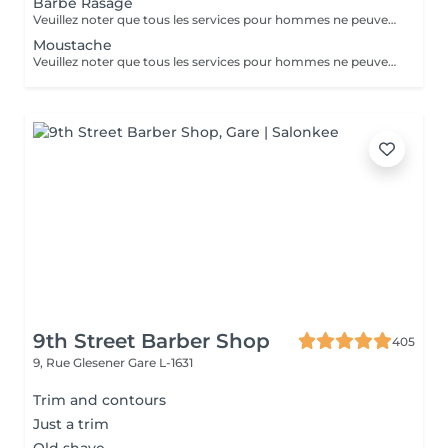
Barbe Rasage
Veuillez noter que tous les services pour hommes ne peuvent PAS être réservés en ligne. Merci d'appeler ou de passer pour réserver ces derniers. Quiconque ne respecte pas cela et réserve un service pour femme à la place ou utilise le compte d'une femme pour bloquer du temps pour le service d'un homme sera bloqué de toutes les réservations futures.
Moustache
Veuillez noter que tous les services pour hommes ne peuvent PAS être réservés en ligne. Merci d'appeler ou de passer pour réserver ces derniers. Quiconque ne respecte pas cela et réserve un service pour femme à la place ou utilise le compte d'une femme pour bloquer du temps pour le service d'un homme sera bloqué de toutes les réservations futures.
9th Street Barber Shop
405
9, Rue Glesener
Gare L-1631
Trim and contours
Just a trim