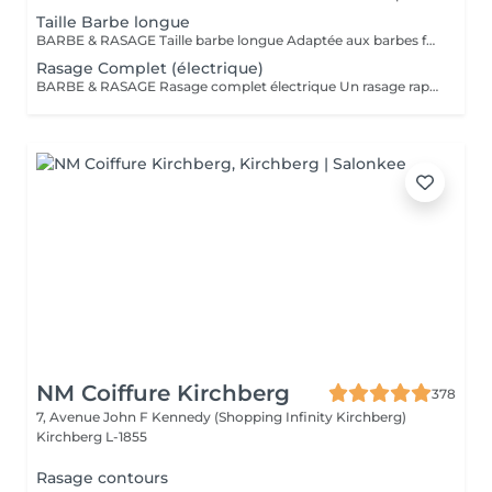
Taille Barbe longue
BARBE & RASAGE Taille barbe longue Adaptée aux barbes fournies et longues, cette prestation permet d'équilibrer les volumes et de structurer votre barbe tout en respectant votre style. La coupe est réalisée aux ciseaux et à la tondeuse, avec des soins spécifiques pour nourrir et discipliner le poil. Bienvenue dans notre espace Barber avec Cyril, notre expert barbier Nous accueillons notre clientèle masculine dans un espace Barber élégant et moderne, où Cyril, notre barbier, met son expertise au service de votre style. Que ce soit pour une coupe de cheveux impeccable ou un soin de barbe sur mesure, chaque prestation est réalisée avec précision et savoir-faire, dans une ambiance conviviale et raffinée.
Rasage Complet (électrique)
BARBE & RASAGE Rasage complet électrique Un rasage rapide et efficace réalisé à la tondeuse et à la shavette électrique, idéal pour un look soigné et sans irritation. Bienvenue dans notre espace Barber avec Cyril, notre expert barbier Nous accueillons notre clientèle masculine dans un espace Barber élégant et moderne, où Cyril, notre barbier, met son expertise au service de votre style. Que ce soit pour une coupe de cheveux impeccable ou un soin de barbe sur mesure, chaque prestation est réalisée avec précision et savoir-faire, dans une ambiance conviviale et raffinée.
NM Coiffure Kirchberg
378
7, Avenue John F Kennedy (Shopping Infinity Kirchberg)
Kirchberg L-1855
Rasage contours