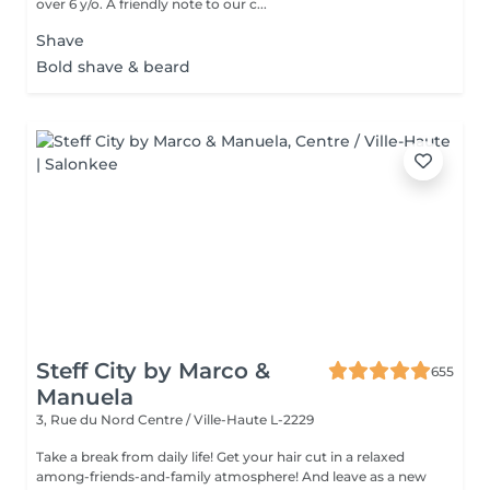
over 6 y/o. A friendly note to our c...
Shave
Bold shave & beard
Steff City by Marco &
655
Manuela
3, Rue du Nord
Centre / Ville-Haute L-2229
Take a break from daily life! Get your hair cut in a relaxed
among-friends-and-family atmosphere! And leave as a new