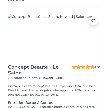
Old shave
Concept Beauté - Le
450
Salon
201, route de Thionville
Howald L-5885
Bienvenue chez Concept Beauté L'Expérience Beauté & Bien-
Être à Howald Hesperange Installé depuis juin 2024 dans nos
tout nouveaux locaux au Centre S...
Entretien Barbe & Contours
BARBE & CONTOURS Entretien barbe & contours Une prestation idéale pour entretenir votre barbe et lui donner une forme nette et soignée. Cyril redéfinit les contours avec précision et travaille la longueur pour un résultat harmonieux. Finition aux ciseaux et à la tondeuse. Bienvenue dans notre espace Barber avec Cyril, notre expert barbier Nous accueillons notre clientèle masculine dans un espace Barber élégant et moderne, où Cyril, notre barbier, met son expertise au service de votre style. Que ce soit pour une coupe de cheveux impeccable ou un soin de barbe sur mesure, chaque prestation est réalisée avec précision et savoir-faire, dans une ambiance conviviale et raffinée.