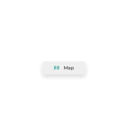
Map
Company
Support
Team
&
Careers