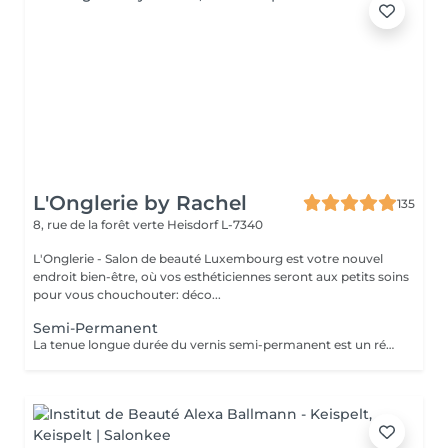
L'Onglerie by Rachel
135
8, rue de la forêt verte
Heisdorf L-7340
L'Onglerie - Salon de beauté Luxembourg est votre nouvel
endroit bien-être, où vos esthéticiennes seront aux petits soins
pour vous chouchouter: déco...
Semi-Permanent
La tenue longue durée du vernis semi-permanent est un réel avantage. La pose sera effectuée avec soin, en adaptant les produits utilisés. La prestation sera entièrement personnalisée. La tenue peut aller de 2 à 3 semaines, 4 maximum selon le type d'ongle. Fini les retouches manucure tous les 4 jours, c'est une vraie liberté qui s'offre à vous ! Finesse et tenue longue durée ! N'hésitez pas à demander conseil