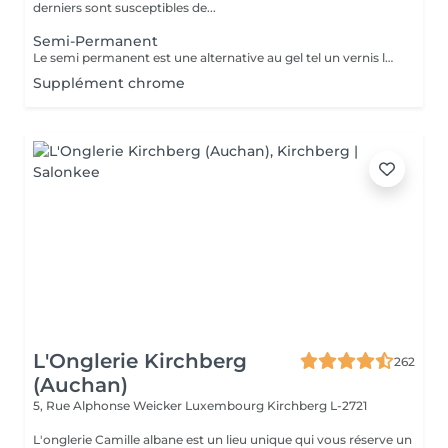
derniers sont susceptibles de...
Semi-Permanent
Le semi permanent est une alternative au gel tel un vernis longue durée pour une durée de deux semaines et demi à trois semaines de tenue (maximum ) Le retrait doit se faire uniquement au salon et nous le recommandons de manière ponctuelle. La manucure sèche est comprise dans cette prestation . Comme chaque cliente est unique, nous vous invitons à vous rapprocher d'une collaboratrice pour d'avantages d'informations
Supplément chrome
L'Onglerie Kirchberg
262
(Auchan)
5, Rue Alphonse Weicker Luxembourg
Kirchberg L-2721
L'onglerie Camille albane est un lieu unique qui vous réserve un