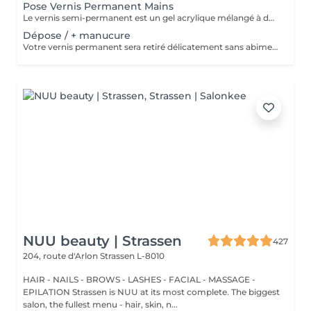
Pose Vernis Permanent Mains
Le vernis semi-permanent est un gel acrylique mélangé à du vernis, appliqué sur l'ongle et durci par des UV. Il a la même texture qu'un vernis classique, est aussi liquide et a encore plus de brillance. Il reste impeccable, sans ternir et sans s'écailler.
Dépose / + manucure
Votre vernis permanent sera retiré délicatement sans abimer vos ongles. La manucure est un soin des mains comprenant le limage des ongles, la pousse et la coupe des cuticules, massage avec crème de soin et application d'un vernis transparent si désiré.
NUU beauty | Strassen
427
204, route d'Arlon
Strassen L-8010
HAIR - NAILS - BROWS - LASHES - FACIAL - MASSAGE -
EPILATION Strassen is NUU at its most complete. The biggest
salon, the fullest menu - hair, skin, n...