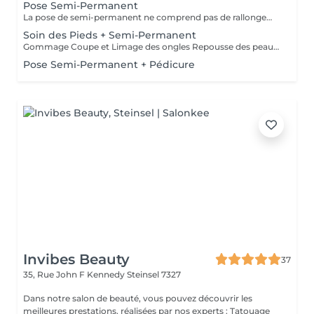
Pose Semi-Permanent
La pose de semi-permanent ne comprend pas de rallongement des ongles. Si vous souhaitez plus de longueur, merci de sélectionner l'option pose complète avec rallongement
Soin des Pieds + Semi-Permanent
Gommage Coupe et Limage des ongles Repousse des peaux mortes Coupe des cuticules Pose de semi-permanent Massage des pieds Masque hydratant
Pose Semi-Permanent + Pédicure
Invibes Beauty
37
35, Rue John F Kennedy
Steinsel 7327
Dans notre salon de beauté, vous pouvez découvrir les
meilleures prestations, réalisées par nos experts : Tatouage