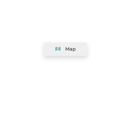
Map
Company
Support
Team
&
Careers
Information for salons