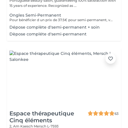
Portuguese beauty salon, guaranteeing 100% satisfaction with
15 years of experience. Recognized as ...
Ongles Semi-Permanent
Pour bénéficier d un prix de 37.5€ pour semi-permanent, vous devez acheter une seule fois le kit individuel avec tout le matériel non jetable nécessaire, qui sera conserve pour nous, pour le futurs rendez-vous, garantissant ainsi une meilleure hygiène.* *renouvelable chaque année.
Dépose complète d'semi-permanent + soin
Dèpose compléte d'semi-permanent
Espace thérapeutique
63
Cinq éléments
2, Am Kaesch
Mersch L-7593