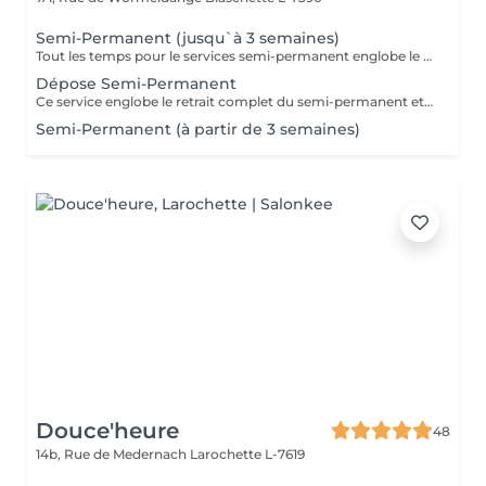
Semi-Permanent (jusqu`à 3 semaines)
Tout les temps pour le services semi-permanent englobe le retrait du semi-permanent qui est déjà sur les ongles)
Dépose Semi-Permanent
Ce service englobe le retrait complet du semi-permanent et une manucure avec une base fortifiante transparente en vernis simple. ATTENTION : uniquement pour ceux qui ne souhaite pas refaire un semi-permanent
Semi-Permanent (à partir de 3 semaines)
Douce'heure
48
14b, Rue de Medernach
Larochette L-7619