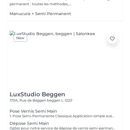
permanent : toutes les méthodes,...
Manucure + Semi Permanent
New
LuxStudio Beggen
170A, Rue de Beggen
beggen L-1220
Pose Vernis Semi Main
1. Pose Semi-Permanente Classique Application simple avec une fine couche de base. Idéale pour celles qui souhaitent de la couleur, de la brillance et un léger renfort. Tenue moyenne 2 semaines. 2. Pose Semi + Renfort Combinaison d'une base classique avec une couche de renfort. Offre une meilleure résistance que le semi-permanent classique, parfaite pour les ongles naturels. Moyenne Tenue de 2 à 3 semaines. 3. Pose Semi + Fiber Ultra Base classique combinée à un gel enrichi en fibres, idéale pour les ongles fragiles ou nécessitant un renforcement supplémentaire. Tenue Moyenne 3 à 4 semaines.
Dépose Semi Main
Optez pour notre service de dépose de vernis semi-permanent avec 4 options adaptées à vos besoins : 1. Dépose simple : Retrait de l'ancien vernis semi-permanent.