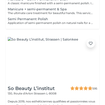
A classic manicure finished with a semi-permanent polish. Ideal for those who want glossy, well-groomed and durable nails for around 2 to 3 weeks. Semi-permanent polish must be professionally removed or renewed in the salon.
Manicure + semi-permanent & Spa
The ultimate care treatment for beautiful hands. This service includes a hand soak, a classic manicure, a semi-permanent polish application, a gentle exfoliating scrub, a nourishing mask, and a relaxing hand massage. Semi-permanent polish lasts around 2 to 3 weeks and must be professionally removed or renewed in the salon.
Semi Permanent Polish
Application of semi-permanent polish on natural nails for a glossy finish lasting around 2 to 3 weeks. Semi-permanent polish must be professionally removed or renewed in the salon.
So Beauty L’institut
595
130, Route d'Arlon
Strassen L-8008
Depuis 2019, nos esthéticiennes qualifiées et passionnées vous