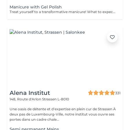
Manicure with Gel Polish
Treat yourself to a transformative manicure! What to expect: - old polish is removed as a bonus - rough skin is removed - nails are shaped - cuticles and side ridges are polished - reinforcement is performed if chosen - semi-permanent polish is applied - cuticle oil and hand cream are applied Age: 16+ Frequency: every 3 weeks for best results. *Removal of old semi-permanent polish is included with the manicure. If you want a separate removal appointment, we charge €20 for the careful process that protects your nails. For the manicure, we leave a thin layer of old polish under the new layer to enhance the durability of the semi-permanent polish. *Please note that if semipermanent nail polish without manicure is chosen, rough skin, cuticle and side ridges won't be removed.
Alena Institut
331
148, Route d'Arlon
Strassen L-8010
Une oasis de détente et d'expertise en plein cur de Strassen À
deux pas de Luxembourg-Ville, notre institut vous ouvre ses
portes dans un cadre chale...
Semi permanent Mains