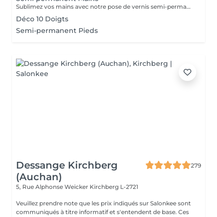
Sublimez vos mains avec notre pose de vernis semi-permanent, pour un résultat parfait et durable jusqu'à 3 semaines. -Finition brillante et impeccable -Résistant aux chocs et aux éclats -Disponible dans une large palette de couleurs tendances Chaque séance comprend préparation de l'ongle, application soignée et finition professionnelle, pour des mains élégantes et parfaitement entretenues.
Déco 10 Doigts
Semi-permanent Pieds
Dessange Kirchberg
279
(Auchan)
5, Rue Alphonse Weicker
Kirchberg L-2721
Veuillez prendre note que les prix indiqués sur Salonkee sont
communiqués à titre informatif et s'entendent de base. Ces