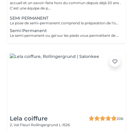
accueil et un savoir-faire hors du commun depuis déjà 20 ans .
C'est une équipe de p...
SEMI PERMANENT
La pose de semi-permanent comprend la préparation de l'ongle, la mise en forme, le soin des cuticules et l'application de la couleur choisie. Grâce à sa tenue longue durée, le semi-permanent offre une brillance parfaite et une tenue de 2 à 3 semaines, sans ecaillement, pour des ongles impeccables au quotidien.
Semi-Permanent
Le semi permanent ou gel sur les pieds vous permettent de conserver , tel un vernis longue durée , une couleur pour une tenue de 4 à 6 semaines ( maximum) . Le retrait doit se faire en institut uniquement et nous recommandons de demander conseil à une de nos collaboratrices quant à la répétition de cette prestation. Comme chaque cliente est unique nous vous invitons à nous contacter pour d'avantages d'informations .
Lela coiffure
206
2, Val Fleuri
Rollingergrund L-1526