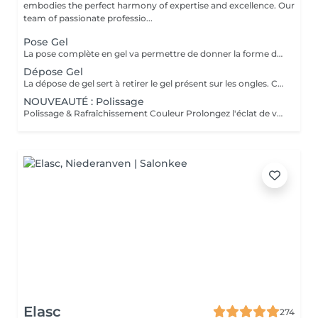
embodies the perfect harmony of expertise and excellence. Our
team of passionate professio...
Pose Gel
La pose complète en gel va permettre de donner la forme désirée en rallongeant (ou pas) les ongles (préalablement préparés) soit par la technique du chablon (rallongement au gel) soit par les capsules. Ensuite vient la pose du gel qui sera façonné et enfin la pose de la couleur ou de la French.
Dépose Gel
La dépose de gel sert à retirer le gel présent sur les ongles. Cette prestation comprend uniquement le ponçage du gel et le raccourcissement des ongles.
NOUVEAUTÉ : Polissage
Polissage & Rafraîchissement Couleur Prolongez l'éclat de votre pose en toute simplicité. Après une pose complète ou un remplissage, profitez de ce service rapide qui permet de rafraîchir vos ongles sans recommencer une prestation complète. Nous préparons délicatement la surface existante, lissons la repousse et appliquons la couleur de votre choix pour un effet propre et soigné. Idéal entre deux remplissages, ce rendez-vous express vous offre des ongles impeccables et la liberté de changer de teinte selon vos envies.
Elasc
274