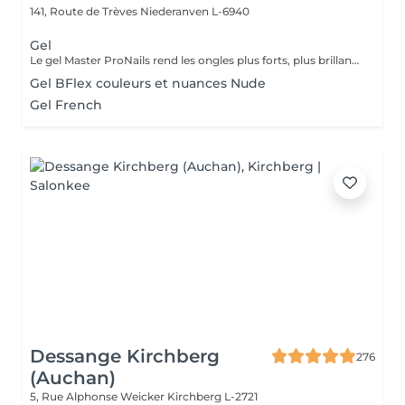
141, Route de Trèves
Niederanven L-6940
Gel
Le gel Master ProNails rend les ongles plus forts, plus brillants et plus résistants. Il s'applique en couches très fines et a une tenue d'environ 3 semaines. Si les ongles sont courts ou rongés, il suffit de les rallonger avec la technique du chablon.
Gel BFlex couleurs et nuances Nude
Gel French
Dessange Kirchberg
276
(Auchan)
5, Rue Alphonse Weicker
Kirchberg L-2721