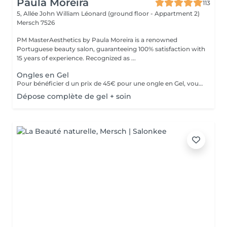
Paula Moreira
113
5, Allée John William Léonard (ground floor - Appartment 2)
Mersch 7526
PM MasterAesthetics by Paula Moreira is a renowned
Portuguese beauty salon, guaranteeing 100% satisfaction with
15 years of experience. Recognized as ...
Ongles en Gel
Pour bénéficier d un prix de 45€ pour une ongle en Gel, vous devez acheter une seul fois le kit individuel comprenant tout le matériel nom jetable nécessaire,qui sera conserve pour nous , pour de futurs rendez-vous, garantissant ainsi une meilleure hygiène.* *Renouvelable chaque année.
Dépose complète de gel + soin