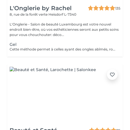
L'Onglerie by Rachel
135
8, rue de la forêt verte
Heisdorf L-7340
L'Onglerie - Salon de beauté Luxembourg est votre nouvel
endroit bien-être, où vos esthéticiennes seront aux petits soins
pour vous chouchouter: déco...
Gel
Cette méthode permet à celles ayant des ongles abîmés, rongés, cassants, de retrouver de très jolies mains. En rallongement ou en simple gainage, le gel apportera solidité à vos ongles, et une couleur longue durée