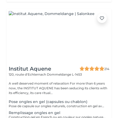
Institut Aquene
214
120, route d'Echternach
Dommeldange L-1453
A well deserved moment of relaxation For more than 6 years
now, the INSTITUT AQUENE has been seducing its clients with
its efficiency, its care ritual...
Pose ongles en gel (capsules ou chablon)
Pose de capsule sur ongles naturels, construction en gel avec French ou couleur. Pour des ongles plus long. Tiens entre 3 à 4 semaines avant de faire le remplissage
Remplissage ongles en gel
Construction gel en French ou en couleur sur ongles naturels.