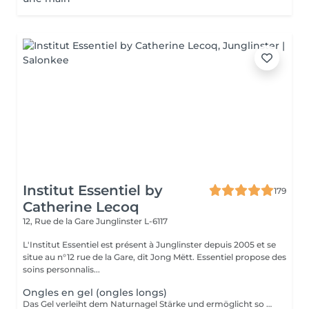
Institut Essentiel by
179
Catherine Lecoq
12, Rue de la Gare
Junglinster L-6117
L'Institut Essentiel est présent à Junglinster depuis 2005 et se
situe au n°12 rue de la Gare, dit Jong Mëtt. Essentiel propose des
soins personnalis...
Ongles en gel (ongles longs)
Das Gel verleiht dem Naturnagel Stärke und ermöglicht so Form und Länge nach Wunsch anzupassen. Da es sehr stark ist, eignet sich das Gel für Verlängerungen von sehr kurzen Nägel. Diese kann durch Kapseln oder direkt auf Papierformen modeliert werden. Spitz, echkig, oval, fasst jede Form ist möglich! Das Gel soll nach maximal 5 Wochen erneut werden. Es kann auch schnell und ohne den Naturnagel zu schaden komplett wieder entfernt werden.