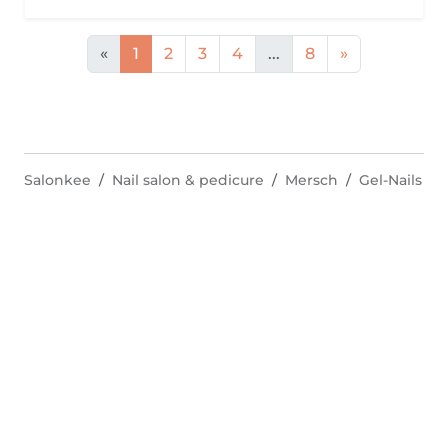
«
1
2
3
4
...
8
»
Salonkee
Nail salon & pedicure
Mersch
Gel-Nails