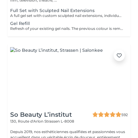
film, television, theatre, ...
Full Set with Sculpted Nail Extensions
A full gel set with custom sculpted nail extensions, individually tailored to you. Created using nail forms rather than tips, this technique provides strong, elegant, and natural-looking nails in your desired length and shape.
Gel Refill
Refresh of your existing gel nails. The previous colour is removed, the structure and length is rebalanced if needed, and a new colour or design of your choice is applied.
So Beauty L’institut
592
130, Route d'Arlon
Strassen L-8008
Depuis 2019, nos esthéticiennes qualifiées et passionnées vous
accueillent dans un véritable écrin de douceur, entièrement