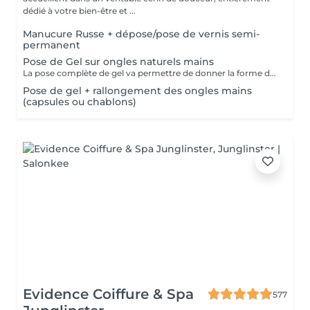
dédié à votre bien-être et ...
Manucure Russe + dépose/pose de vernis semi-
permanent
Pose de Gel sur ongles naturels mains
La pose complète de gel va permettre de donner la forme désirée en rallongeant (ou pas) les ongles (préalablement préparés) soit par la technique du chablon (rallongement au gel) soit par les capsules. Ensuite vient la pose du gel qui sera façonné et enfin la pose de la couleur ou de la French.
Pose de gel + rallongement des ongles mains
(capsules ou chablons)
Evidence Coiffure & Spa
577