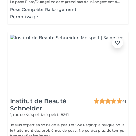
La pose Fibre/Duragel ne comprend pas de rallongement des ongles. Si vous souhaitez plus de longueur, merci de sélectionner l'option pose complète avec rallongement
Pose Complète Rallongement
Remplissage
Institut de Beauté
41
Schneider
1, rue de Keispelt
Meispelt L-8291
Je suis expert en soins de la peau et "well-aging" ainsi que pour
le traitement des problèmes de peau. Ne perdez plus de temps
à camoufler les imper...