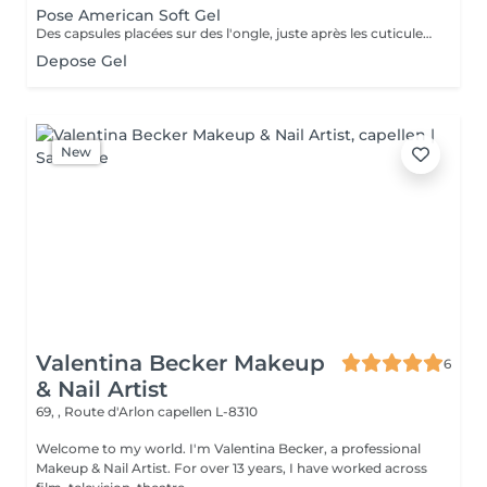
Pose American Soft Gel
Des capsules placées sur des l'ongle, juste après les cuticules. Ces capsules forment à elles seules la courbure et la longueur de l'ongle. Le premier avantage notable est donc que les ongles artificiels utilisés dans le nail art américain n'ont pas besoin d'être façonnés. Dure +- 2 a 3 sem Cápsulas de gel colocadas em toda a unha, logo após as cutículas. Essas cápsulas formam sozinhas a curvatura e a extensão da unha. Portanto, a primeira vantagem notável é que as unhas artificiais usadas na arte americana de unhas não precisam ser modeladas.
Depose Gel
New
Valentina Becker Makeup
6
& Nail Artist
69, , Route d'Arlon
capellen L-8310
Welcome to my world. I'm Valentina Becker, a professional
Makeup & Nail Artist. For over 13 years, I have worked across