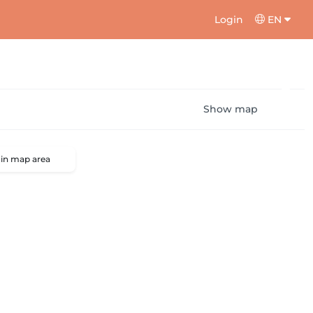
Login
EN
Show map
 in map area