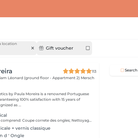
 location
Gift voucher
eira
Search
113
lliam Léonard (ground floor - Appartment 2)
Mersch
tics by Paula Moreira is a renowned Portuguese
ranteeing 100% satisfaction with 15 years of
nized as ...
cal
Le soin des pieds comprend: Coupe correte des ongles; Nettoyage complet des ongles; Élimination des callosités; Ongles incarnés; Nettoyage du canal de l'ongle (onychophose); Traitement des champignons; Kératose excessive sur les talons; Peeling médicamenteux; Bain à l'eucalyptus; Pansements (si nécessaire); Crème hydratante
cale + vernis classique
n d ' Ongle