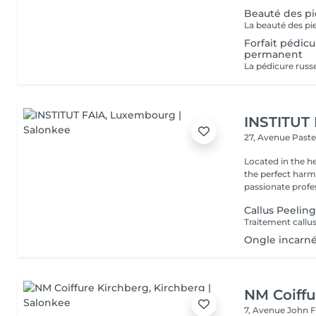
Beauté des p
Forfait pédicu
permanent
INSTITUT
27, Avenue Past
Located in the h
the perfect harmony 
passionate profes
Callus Peelin
Ongle incarn
NM Coiffu
7, Avenue John F