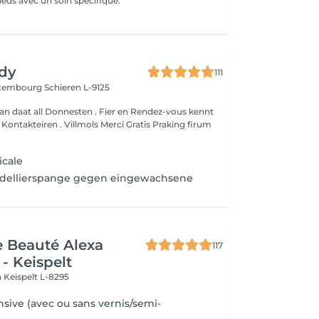
ieds avec un soin spécifique.
dy
111
Luxembourg
Schieren L-9125
an daat all Donnesten . Fier en Rendez-vous kennt
um
icale
odellierspange gegen eingewachsene
de Beauté Alexa
117
- Keispelt
n
Keispelt L-8295
nsive (avec ou sans vernis/semi-