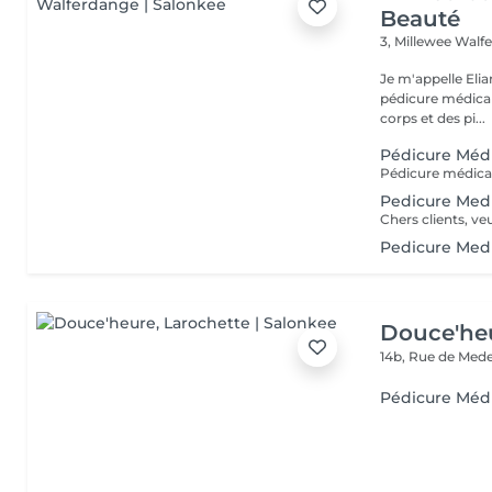
Beauté
3, Millewee
Walf
Je m'appelle Elia
pédicure médical
corps et des pi...
Pédicure Méd
Pedicure Medi
Pedicure Med
Douce'he
14b, Rue de Med
Pédicure Méd