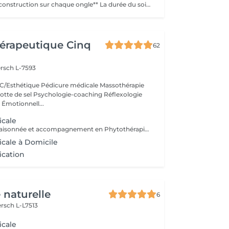
Lê prix est par reconstruction sur chaque ongle** La durée du soin est donnée à titre indicatif. Chaque prise en charge débute par une évaluation personnalisée réalisée par notre spécialiste.
érapeutique Cinq
62
rsch L-7593
/Esthétique Pédicure médicale Massothérapie
otte de sel Psychologie-coaching Réflexologie
 Émotionnell...
icale
Pharmacologie raisonnée et accompagnement en Phytothérapie. Spécialisée en orthopodologie. Mycose, verrue, ongle incarné, mal perforant,...
cale à Domicile
ication
 naturelle
6
rsch L-L7513
icale