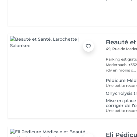
Beauté et
49, Rue de Med
Parking est gratu
Medernach. +352 661 931 701 Veuillez not
rdv en moins d...
Pédicure Méd
Onycholysis tr
Mise en place (
corriger de l'
Eli Pédic