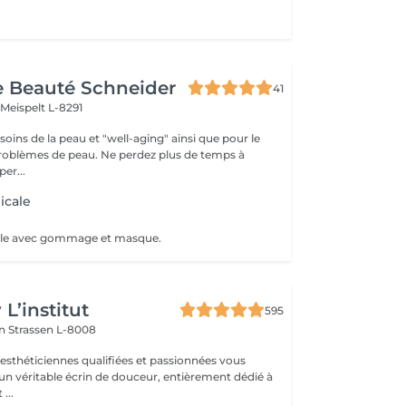
de Beauté Schneider
41
t
Meispelt L-8291
 de la peau et "well-aging" ainsi que pour le
peau. Ne perdez plus de temps à
er...
icale
ale avec gommage et masque.
L’institut
595
on
Strassen L-8008
 esthéticiennes qualifiées et passionnées vous
 un véritable écrin de douceur, entièrement dédié à
...