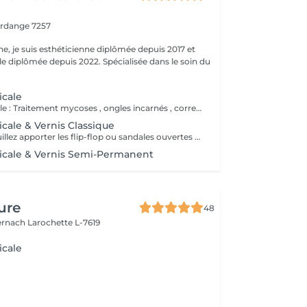
erdange 7257
ne, je suis esthéticienne diplômée depuis 2017 et
e diplômée depuis 2022. Spécialisée dans le soin du
icale
Pédicure médicale : Traitement mycoses , ongles incarnés , corrections des ongles en plicature , ongles en tuile de provence , en volute, durillons, cors ,callosités, crevasses, pied d'athlète et tous les affections. Le prix varie en fonction du problème.
cale & Vernis Classique
Chers clients, veuillez apporter les flip-flop ou sandales ouvertes pour pose de verniz classique.
icale & Vernis Semi-Permanent
ure
48
ernach
Larochette L-7619
icale