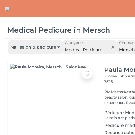
Medical Pedicure
in
Mersch
Categories
Choose a
Nail salon & pedicure
Medical Pedicure
Mersch
Paula Mor
5, Allée John Wi
7526
PM MasterAesthe
beauty salon, gua
experience. Recog
Pédicure Medi
Pedicure médi
Reconstructio