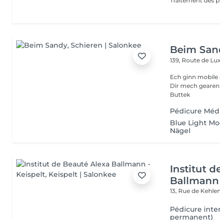
Traitement des p
Beim San
139, Route de 
Ech ginn mobile 
Dir mech gearen Kontakteiren . Villmols Merci Gratis Praking fir
Buttek
Pédicure Méd
Blue Light M
Nägel
Institut 
Ballmann 
13, Rue de Kehle
Pédicure inte
permanent)