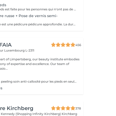
ieds
La beauté des pieds est faite pour les personnes qui n'ont pas de problème particulier au niveau de leur pieds. Elle comprend la pousse des cuticules, la coupe des ongles et le limage, léger ponçage de la plaque de l'ongle, et rape de la plante du pied. Pose de vernis transparent et application de crème inclues.
re russe + Pose de vernis semi-
La pédicure russe est une pédicure pédicure approfondie. La durée de votre vernis permanent va durer 1 semaine de plus.
 FAIA
456
eur
Luxembourg L-2311
eart of Limpertsberg, our beauty institute embodies
of expertise and excellence. Our team of
sio...
g
Traitement callus peeling soin anti-callosité pour les pieds en seulement 15 minutes CALLUSPEELING permet d'éliminer facilement, sans lames ni cutters, les callosités et les fissures, donnant aux pieds une incroyable douceur et une sensation infinie de légèreté.
és
re Kirchberg
378
 Kennedy (Shopping Infinity Kirchberg)
Kirchberg