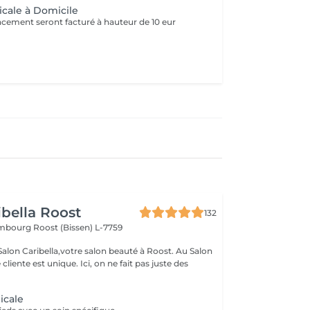
cale à Domicile
lacement seront facturé à hauteur de 10 eur
ibella Roost
132
xembourg
Roost (Bissen) L-7759
n Caribella,votre salon beauté à Roost. Au Salon
nique. Ici, on ne fait pas juste des
icale