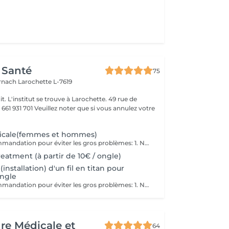
 Santé
75
ernach
Larochette L-7619
it. L'institut se trouve à Larochette. 49 rue de
er que si vous annulez votre
icale(femmes et hommes)
Une petite recommandation pour éviter les gros problèmes: 1. Nous corrigeons la longueur des ongles avec une lime à ongles pour ongles naturels au moins une fois par semaine. 2. Nous n'arrondissons, ni ne coupons les coins ! 3. La forme des ongles de pied est un carré mou (ni rond, ni ovale) Pour courir, il vous faut : 1. Choisire des chaussures en tenant compte des nuances de la structure de votre pied! 2. Vérifier systématiquement la longueur des ongles! 3. Consulter un orthopédiste s'il y a des déformations visibles. Dans le cas contraire, courir apportera plus de problèmes que de bien. Prenez soin de votre santé!
eatment (à partir de 10€ / ongle)
installation) d'un fil en titan pour
ongle
Une petite recommandation pour éviter les gros problèmes: 1. Nous corrigeons la longueur des ongles avec une lime à ongles pour ongles naturels au moins une fois par semaine. 2. Nous n'arrondissons, ni ne coupons les coins! 3. La forme des ongles de pied est un carré mou (ni rond, ni ovale)!
ure Médicale et
64