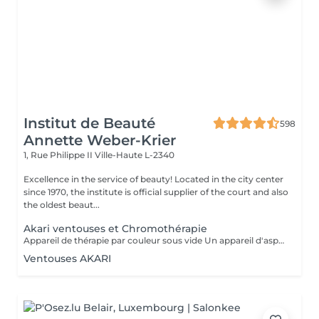
Institut de Beauté
598
Annette Weber-Krier
1, Rue Philippe II
Ville-Haute L-2340
Excellence in the service of beauty! Located in the city center
since 1970, the institute is official supplier of the court and also
the oldest beaut...
Akari ventouses et Chromothérapie
Appareil de thérapie par couleur sous vide Un appareil d'aspiration - complété avec 21 couleurs (barre de couleurs Akari). APPLICATIONS En cosmétique, en massage, en physiothérapie et dans le domaine médical. AVANTAGE En raison du vide, de la levée sans pression, la circulation sanguine et la lymphe sont stimulées. Ce vide est constant, finement contrôlé et réglable. Il a un train doux. Cela signifie qu'il peut également être utilisé sur les zones les plus sensibles - cicatrices, contour des yeux, lèvres, zones douloureuses ... APPLICATIONS POSSIBLES EN COSMÉTIQUE, Pour resserrer et affiner le visage (rides autour des yeux et des lèvres), cou et décolleté les bras supérieurs , ventre , hanche , cellulite DANS LE MASSAGE, drainage , réflexologie , tissu conjonctif, le drainage lymphatique , compensation des méridiens , dans les blessures sportives Pour le post-traitement des opérations faciales Possibilité d'utiliser une pyramide de cristal de roche pour faire des stimulations de couleur.
Ventouses AKARI