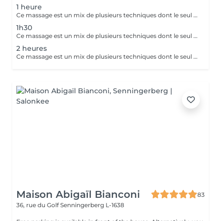
1 heure
Ce massage est un mix de plusieurs techniques dont le seul but est : LE RÉSULTAT Chaque mix est étudié et décidé avec vous, car pour améliorer une conséquence, il faut en trouver la cause. Deep Tissue, Myofascial Release, Trigger Point, Scraping Gua-Sha, Cupping Therapy combinées pour une efficacité maximale !! Douleurs chronique ou passagères, augmentation de performances ou récupération, relaxation physique ou mentale, détoxication, drainage, la combinaison ces techniques offrent des possibilités illimitées.
1h30
Ce massage est un mix de plusieurs techniques dont le seul but est : LE RÉSULTAT Chaque mix est étudié et décidé avec vous, car pour améliorer une conséquence, il faut en trouver la cause. Deep Tissue, Myofascial Release, trigger Point, scarping / Gua-Sha, cupping therapy combinées pour une efficacité maximale !! Douleurs chronique ou passagères, augmentation de performances ou récupération, relaxation physique ou mentale, détoxication, drainage, la combinaison de toutes ces techniques est illimitée.
2 heures
Ce massage est un mix de plusieurs techniques dont le seul but est : LE RÉSULTAT Chaque mix est étudié et décidé avec vous, car pour améliorer une conséquence, il faut en trouver la cause. Deep Tissue, Myofascial Release, trigger Point, scarping / Gua-Sha, cupping therapy combinées pour une efficacité maximale !! Douleurs chronique ou passagères, augmentation de performances ou récupération, relaxation physique ou mentale, détoxication, drainage, la combinaison de toutes ces techniques est illimitée.
Maison Abigaïl Bianconi
83
36, rue du Golf
Senningerberg L-1638