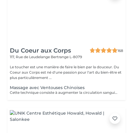
Du Coeur aux Corps
168
117, Rue de Leudelange
Bertrange L-8079
Le toucher est une manière de faire le bien par la douceur. Du
Coeur aux Corps est né d'une passion pour l'art du bien-être et
plus particulièrement ...
Massage avec Ventouses Chinoises
Cette technique consiste à augmenter la circulation sanguine. L'objectif est de créer un effet de succion qui favorisera la décongestion des tissus, l'évacuation des toxines et la mobilité des tissus. Prioritairement, cette pratique s'effectue sur le dos.