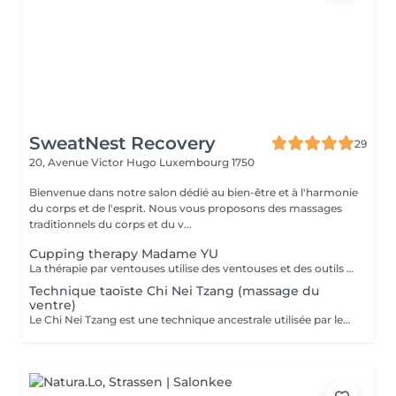
SweatNest Recovery
29
20, Avenue Victor Hugo
Luxembourg 1750
Bienvenue dans notre salon dédié au bien-être et à l'harmonie
du corps et de l'esprit. Nous vous proposons des massages
traditionnels du corps et du v...
Cupping therapy Madame YU
La thérapie par ventouses utilise des ventouses et des outils qui, par combustion, expulsent l'air de l'intérieur des ventouses, créant une pression négative qui permet aux ventouses d'adhérer aux points d'acupuncture ou à la surface de la peau où la thérapie par ventouses doit être effectuée, produisant ainsi une stimulation. Pour ce faire, à la fois en prévention et en traitement, la peau au niveau du site d'application des ventouses devient congestionnée et il y a stase sanguine Cupping therapy uses cups and tools employing combustion to expel air from inside the cups, creating negative pressure that causes the cups to adhere to acuponts or the skin surface where cupping is to be performed, thus producing stimulation,to achieve both prevention and treatment, the skin at the cupping site will become congested,and blood stasis.
Technique taoïste Chi Nei Tzang (massage du
ventre)
Le Chi Nei Tzang est une technique ancestrale utilisée par les moines taoïstes de la Chine qui signifie «travail de l'énergie des organes internes». Selon les taoïstes, chaque organe est lié à une émotion : la colère au foie, la peur aux reins. Notre ventre porte en lui les traces laissées par tous nos traumatismes et nos secrets les plus intimes. L'obstruction des organes internes bloque la libre circulation de l'énergie vitale, le Chi. Le massage agit en profondeur sur les viscères, les émotions et tous les systèmes vitaux du corps. Déroulement de la séance: Pendant le soin vous êtes allongés sur le dos : le torse et le ventre nus, le bas du ventre et les jambes sont couverts ainsi que la poitrine chez les femmes. Pendant la séance vous portez un masque sur les yeux pour pouvoir vous détendre complètement. Mais vous restez attentifs à vos sensations ! À tout moment, si quelque chose vous inquiète ou vous dérange, (certains points de l'intestin peuvent être sensibles !) n'hésitez pas me signaler. Lors de massage j'utilise de l'huile de sésame ou d'amande douce. Aux certains moments lors de soin je prononce «six sons de guérison» qui possèdent un potentiel vibratoire qui participe du nettoyage des organes. Des pressions souples et profondes, appliquées directement sur les organes ou sur des points réflexes, permettent aux énergies ou aux émotions prisonnières, de se libérer. Le massage se termine par le drainage lymphatique et l'équilibrage des pouls.