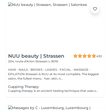
NUU beauty | Strassen
430
204, route d'Arlon
Strassen L-8010
HAIR - NAILS - BROWS - LASHES - FACIAL - MASSAGE -
EPILATION Strassen is NUU at its most complete. The biggest
salon, the fullest menu - hair, skin, n...
Cupping Therapy
Cupping therapy is an ancient healing technique that uses special cups to create gentle suction on the skin. This suction promotes blood flow, relieves muscle tension, reduces inflammation, and supports deep relaxation. The treatment can help release toxins, improve circulation, and ease chronic pain or stiffness. *Please note that cupping therapy could just be added to a massage service with includes back massage.