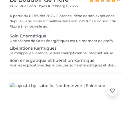
10-12, Rue Léon Thyes
Kirchberg L-2636
A partir du 02 février 2026, Florence, riche de son expérience
depuis18 ans, vous accueillera dans son institut Le Boudoir de
FLore à la nouvelle adr...
Soin Énergétique
Une séance de Soins énergétiques est un moment de profond bien-être et de lâcher-prise, un moment précieux pour vous reconnecter avec vous-même. L'harmonisation énergétique permet de prendre soin de soi sans être envahi par le mental et les émotions, de libérer les blocages et mémoires du passé, de (re)trouver pleinement son potentiel d'énergie, sa force vitale et créatrice, de s'aimer et s'accepter et enfin, vivre l'amour inconditionnel, d'être en paix avec soi même et de ressentir centrage et légèreté. Les soins énergétiques que je pratique nettoient les différents corps énergétiques (physique, émotionnel, mental, spirituel) et visent à dissoudre les blocages et les croyances limitantes qui nous empêchent d'avancer positivement dans la vie. Avant tout travail énergétique, quelle que soit la méthode holistique, il est important de procéder à un diagnostic énergétique de la personne. A qui s'adresse le soin énergétique ? Ils peuvent être réalisés sur tout le monde, à tous âges, quelques soient les antécédents, les maladies et les traitements en cours. Les Soins Energétiques ne présentent pas de contre-indication, prévoir juste un temps de repos après une séance. A noter que ces thérapies ne remplacent pas, en aucun cas, la médecine conventionnelle. Mon approche énergétique est dépouillée de toute attache religieuse et ne demande pas au consultant de cheminement spirituel particulier. NB : chaque minute additionnelle au temps prévu sera facturée 1€. Merci. Pour une première expérience, choisissez la séance de 75 mn.
Libérations Karmiques
Je m'appelle Florence, je suis énergéticienne, magnétiseuse, passeuse d'âme, karmathérapeute et médium clairaudiente et clairvoyante. Les soins karmiques que je propose sont des soins énergétiques qui vont essentiellement travailler sur votre structure énergétique reliée à votre vie actuelle afin de libérer et nettoyer les empreintes de ces mémoires ancestrales négatives. Les soins karmiques et transgénérationnels consistent à aller libérer des mémoires, des blessures et blocages issus de nos vies antérieures dont votre structure énergétique porte encore l'empreinte. Certaines de ces mémoires douloureuses se rattachent directement à votre âme, d'autres sont associées à votre famille, dans ce cas nous parlons de mémoires transgénérationnelles. Lorsque je travaille sur des mémoires karmiques, grâce à la médiumnité, je peux retracer vos vies antérieures et voir précisément les blocages, les blessures, les émotions négatives liés à vos problèmes actuels. Vous allez vivre des moments de partage, et vous sentirez cette libération karmique par des sensations d'apaisement et de soulagement. Je conseille de faire dans un premier temps le soin énergétique et ensuite le soin libération karmique. Voter traitement en sera beaucoup plus efficace Vous allez prendre conscience pour quelles raisons vous êtes attiré par certains lieux, certaines personnalités etc. Cela donnera l'explication également sur vos comportements, vos préférences, vos craintes. NB : pour chaque minute additionnelle au temps prévu sera facturée 1€. Merci
Soin énergétique et libération karmique
Voir les explications des rubriques soins énergétiques et libérations karmiques. Pour chaque minute additionnelle au temps prévu, 1€ sera facturé. Merci de votre compréhension.