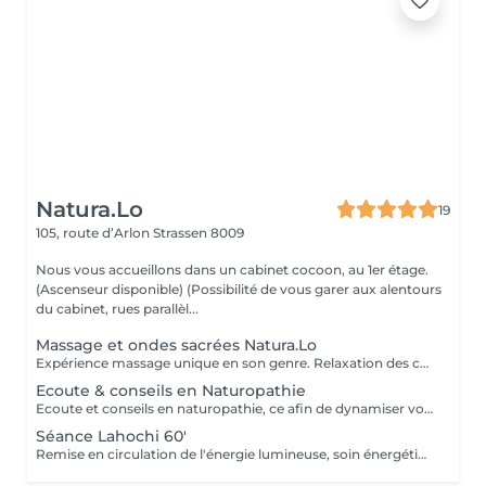
Natura.Lo
19
105, route d’Arlon
Strassen 8009
Nous vous accueillons dans un cabinet cocoon, au 1er étage.
(Ascenseur disponible) (Possibilité de vous garer aux alentours
du cabinet, rues parallèl...
Massage et ondes sacrées Natura.Lo
Expérience massage unique en son genre. Relaxation des corps et soin sonore au tambour, bols tibétains et vocale accompagné de notre partenaire bien-être : Anne
Ecoute & conseils en Naturopathie
Ecoute et conseils en naturopathie, ce afin de dynamiser votre retour à la vitalité mentale et corporelle. (Anamnèse de votre mode de vie et de votre quotidien, et mise en place de votre plan "bien-être") Les conseils ou soins en naturopathie ne remplacent en aucun cas un traitement chez votre médecin. Chèque cadeau disponible (Montant de votre choix, celui-ci est à indiquer lors de votre demande) (Temps de séance facultatif)
Séance Lahochi 60'
Remise en circulation de l'énergie lumineuse, soin énergétique. Chèque cadeau disponible (Montant de votre choix, celui-ci est à indiquer lors de votre demande)