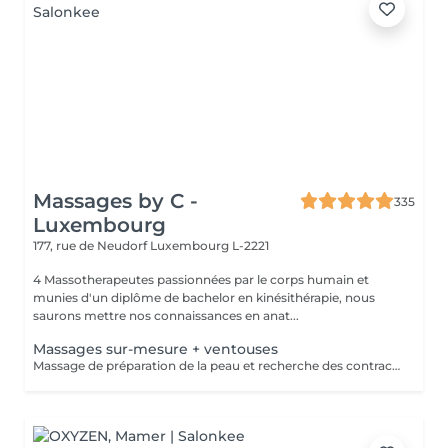
Massages by C -
335
Luxembourg
177, rue de Neudorf
Luxembourg L-2221
4 Massotherapeutes passionnées par le corps humain et
munies d'un diplôme de bachelor en kinésithérapie, nous
saurons mettre nos connaissances en anat...
Massages sur-mesure + ventouses
Massage de préparation de la peau et recherche des contractures suivis pas la pose des ventouses. Le vide est créé à l'aide d'une flamme, aucune sensation de chaud n'est ressentie durant le procédé et la technique est peu douloureuse. Le but de la cupping therapy est de soulager les tensions musculaires tout en promouvant la circulation sanguine et lymphatique.