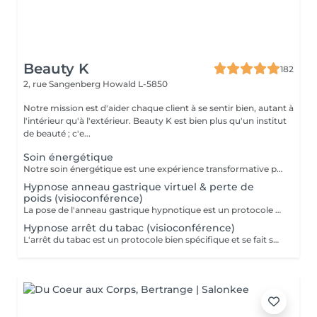
Beauty K
182
2, rue Sangenberg
Howald L-5850
Notre mission est d'aider chaque client à se sentir bien, autant à
l'intérieur qu'à l'extérieur. Beauty K est bien plus qu'un institut
de beauté ; c'e...
Soin énergétique
Notre soin énergétique est une expérience transformative pour libérer blocages et tensions, tout en cultivant une paix intérieure profonde. Ce traitement unique agit sur les énergies environnantes et utilise des techniques éprouvées pour harmoniser l'énergie vitale de votre corps. Avec une approche holistique, nous ciblons les déséquilibres énergétiques qui influent sur votre santé physique et émotionnelle. Basée sur l'interaction avec les champs énergétiques, cette méthode restaure l'équilibre entre corps, esprit et âme. Ce soin, apaisant et régénérant, stimule vos capacités naturelles d'auto-guérison, renforçant vitalité et clarté mentale. Idéal pour se sentir revitalisé, allégé du quotidien, et en harmonie avec soi-même.
Hypnose anneau gastrique virtuel & perte de
poids (visioconférence)
La pose de l'anneau gastrique hypnotique est un protocole bien spécifique et se fait sur 4 séances. Une séance de suivi est également comprise dans le forfait. L'anneau gastrique hypnotique sera bénéfique pour quiconque a un surpoids de 10kg ou plus. La solution hypnotique vous permet de perdre vos kilos en trop sans passer par la case chirurgie chère et dangereuse. Grâce à l'anneau gastrique hypnotique, vous créez un rapport différent avec la nourriture afin de changer vos habitudes alimentaires durablement. Plus d'informations sur : http://jgchypnose.com
Hypnose arrêt du tabac (visioconférence)
L'arrêt du tabac est un protocole bien spécifique et se fait sur 4 séances. Une séance de suivi est également comprise dans le forfait. Motivé à vous libérer du tabac ? Agissez, reprenez votre vie en main et libérez-vous de ces comportements automatiques. Grâce aux suggestions mentales, l'hypnose offre des résultats spectaculaires.