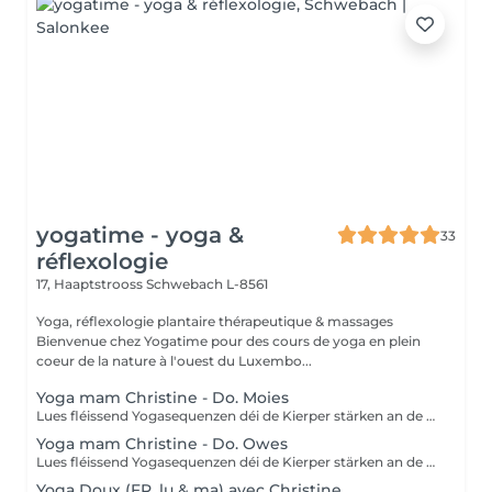
yogatime - yoga &
33
réflexologie
17, Haaptstrooss
Schwebach L-8561
Yoga, réflexologie plantaire thérapeutique & massages
Bienvenue chez Yogatime pour des cours de yoga en plein
coeur de la nature à l'ouest du Luxembo...
Yoga mam Christine - Do. Moies
Lues fléissend Yogasequenzen déi de Kierper stärken an de Geescht entspanen. Fir Leit mat Yogaerfahrung an Ufänger.
Yoga mam Christine - Do. Owes
Lues fléissend Yogasequenzen déi de Kierper stärken an de Geescht entspanen. Fir Leit mat Yogaerfahrung an Ufänger.
Yoga Doux (FR, lu & ma) avec Christine