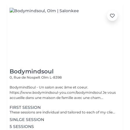
Bodymindsoul
0, Rue de Nospelt
Olm L-8398
BodymindSoul - Un salon avec âme et coeur.
https://www.bodymindsoul-you.com/bodymindsoul Je vous
accueille dans une maison de famille avec une cham...
FIRST SESSION
These sessions are individual and tailored to each of my clients, as we all have lived our own unique stories and have more to discover. Whether you're feeling low on courage, lost in your path, lacking focus and concentration, disconnected from your body, overwhelmed by fears that dictate your life, or constantly comparing yourself to others, these sessions are designed to assist you on your journey. Together, we find tools to restore emotional balance, achieve inner peace, and work towards your personal goals. How? -Breathing techniques - Visualisation - Specific moves - Reconnecting to your body - Self-reflection Each of the session is : - Language of your choice: English, French, German, Luxembourgish - 45-60 minutes - Structure: Recapping / Exchange & 15-30min Practice / Closing + Defining homework - Via zoom (if you dont have zoom we find an other solution) - Is confidential
SINLGE SESSION
5 SESSIONS