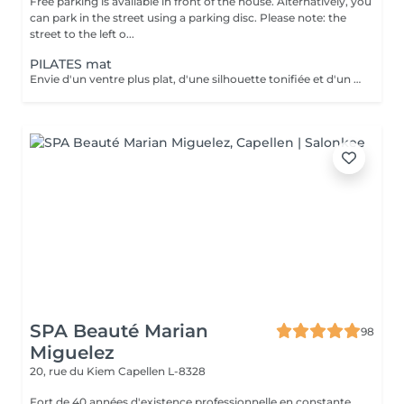
Free parking is available in front of the house. Alternatively, you
can park in the street using a parking disc. Please note: the
street to the left o...
PILATES mat
Envie d'un ventre plus plat, d'une silhouette tonifiée et d'un regain d'énergie ? Rejoignez mon cours de Pilates Mat en petit groupe ! Chaque séance vous fait travailler les abdominaux profonds, améliore votre posture, soulage le mal de dos et sculpte votre corps efficacement. Avec seulement 5 places disponibles, vous profitez d'un suivi personnalisé et de corrections adaptées pour maximiser vos résultats. Merci de prévoir l'appoint en espèces. 36 rue du Golf L-1638 Senningerberg Parking gratuit Toute réservation non honorée est due. Toute réservation non annulée 48h avant est due.
SPA Beauté Marian
98
Miguelez
20, rue du Kiem
Capellen L-8328
Fort de 40 années d'existence professionnelle en constante