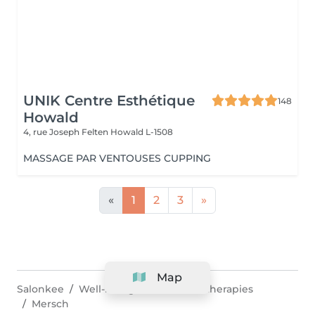
UNIK Centre Esthétique
148
Howald
4, rue Joseph Felten
Howald L-1508
MASSAGE PAR VENTOUSES CUPPING
«
1
2
3
»
Map
Salonkee
Well-being & alternative therapies
Mersch