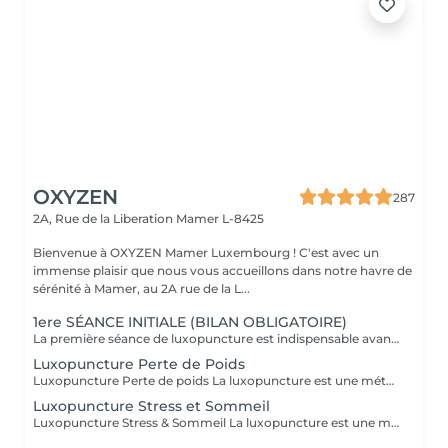
OXYZEN
287
2A, Rue de la Liberation
Mamer L-8425
Bienvenue à OXYZEN Mamer Luxembourg ! C'est avec un
immense plaisir que nous vous accueillons dans notre havre de
sérénité à Mamer, au 2A rue de la L...
1ere SÉANCE INITIALE (BILAN OBLIGATOIRE)
La première séance de luxopuncture est indispensable avant de débuter tout programme. D'une durée d'environ 1 heure, elle se déroule en deux temps : 30 minutes d'échange approfondi (anamnèse) pour comprendre vos besoins, vos habitudes et définir vos objectifs 30 minutes de séance de luxopuncture, adaptée en fonction de cet échange Cette étape permet de personnaliser votre accompagnement et d'optimiser les résultats. Chaque protocole est ainsi ajusté à votre profil (poids, stress, sommeil, compulsions). Séance essentielle pour un suivi efficace et durable Permet un accompagnement sur mesure Un premier pas vers votre équilibre et votre bien-être durable.
Luxopuncture Perte de Poids
Luxopuncture Perte de poids La luxopuncture est une méthode douce et non invasive qui aide à réguler l'appétit, réduire les fringales et rééquilibrer le métabolisme. Idéale pour accompagner une perte de poids progressive, elle agit également sur le stress et les compulsions alimentaires. Chaque séance est adaptée à vos besoins afin de vous accompagner en douceur vers un meilleur équilibre et des résultats durables. Un accompagnement naturel pour retrouver légèreté, équilibre et bien-être au quotidien.
Luxopuncture Stress et Sommeil
Luxopuncture Stress & Sommeil La luxopuncture est une méthode douce et non invasive qui aide à apaiser le système nerveux, réduire le stress et améliorer la qualité du sommeil. Elle se pratique à l'aide d'un stylo à infrarouge qui stimule des points réflexes du corps, sans aiguille et en toute douceur. Chaque séance est adaptée à vos besoins afin de favoriser un relâchement profond et un apaisement durable. Un accompagnement naturel pour retrouver calme, sérénité et un sommeil réparateur.