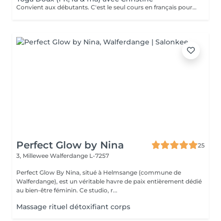
Convient aux débutants. C'est le seul cours en français pour le moment. Ce cours est composé d'exercices de mobilisation et de respiration, de postures de yoga simples et douces pour les articulations, les mouvements sont effectués lentement. Nous utilisons des briques, des coussins ou des chaises pour rendre certaines postures plus accessibles.
Perfect Glow by Nina
25
3, Millewee
Walferdange L-7257
Perfect Glow By Nina, situé à Helmsange (commune de
Walferdange), est un véritable havre de paix entièrement dédié
au bien-être féminin. Ce studio, r...
Massage rituel détoxifiant corps