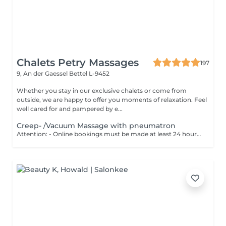
Chalets Petry Massages
197
9, An der Gaessel
Bettel L-9452
Whether you stay in our exclusive chalets or come from
outside, we are happy to offer you moments of relaxation. Feel
well cared for and pampered by e...
Creep- /Vacuum Massage with pneumatron
Attention: - Online bookings must be made at least 24 hours in advance. - If you would like to book a massage at short notice (less than 24 hours in advance), please call +49 173 390 20 62. - If you have to cancel the massage, we kindly ask you to do so at least 24 hours in advance, otherwise we will have to charge 70% of the price of the massage. - Employees and times can be adjusted if necessary, after consultation with you. Your body is massaged with a skin-friendly alkaline oil, the muscles relaxes and blockages are released. Then parts of the body are treated with a vacuum massage technique. This stimulates the body parts with a pulsating negative pressure to deacidify and excrete toxins.