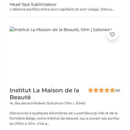
Head Spa Sublimateur
L'alliance parfaite entre soin capillaire et soin visage. Découvrez notre nouveau Head Spa Sublimateur qui marie le meilleur des soins capillaires et des soins visage pour une expérience de bien-être et de beauté complète. Conçu pour sublimer vos cheveux tout en revitalisant votre peau, ce soin est une véritable parenthèse de détente et de régénération. En Quoi Consiste ce soin ? Le Head Spa Sublimateur est un protocole unique qui agit en profondeur sur vos cheveux, votre cuir chevelu et votre visage: - Soin Capillaire Personnalisé: Nettoyage, massage et application de soins adaptés pour purifier le cuir chevelu, renforcer la fibre capillaire et sublimer vos cheveux. - Rituel visage: Un soin ciblé pour hydrater, apaiser et illuminer la peau, en utilisant des produits premium et techniques expertes. - Massage Relaxant: Une gestuelle douce et enveloppante pour une détente absolue, favorisant la circulation et l'oxygénation des tissus. Les Bienfaits - Pour vos cheveux: Un cuir chevelu purifié, des cheveux plus brillants, plus doux et revitalisés en profondeur. - Pour votre peau: Un teint éclatant, une peau repulpée et nourrie, visiblement apaisée. - Pour votre Bien-être: Une relaxation totale et un moment de lâcher-prise unique. Un moment d'exception pour sublimer votre beauté naturelle Un sèche cheveux et des brosses sont mis à votre disposition pour que vous ne repartiez pas avec la tête mouillée
Institut La Maison de la
165
Beauté
14, Boulevard Robert Schuman
Olm L-8340
Découvrez à quelques kilomètres de Luxembourg ville et de la
frontière belge, notre institut de beauté, qui a ouvert ses portes
en 2004 à Olm. Une a...