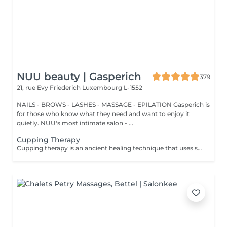
NUU beauty | Gasperich
379
21, rue Evy Friederich
Luxembourg L-1552
NAILS - BROWS - LASHES - MASSAGE - EPILATION Gasperich is
for those who know what they need and want to enjoy it
quietly. NUU's most intimate salon - ...
Cupping Therapy
Cupping therapy is an ancient healing technique that uses special cups to create gentle suction on the skin. This suction promotes blood flow, relieves muscle tension, reduces inflammation, and supports deep relaxation. The treatment can help release toxins, improve circulation, and ease chronic pain or stiffness. *Please note that cupping therapy could just be added to a massage service with includes back massage.