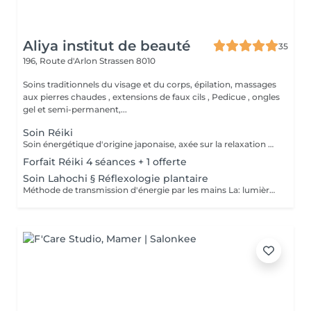
Aliya institut de beauté
35
196, Route d'Arlon
Strassen 8010
Soins traditionnels du visage et du corps, épilation, massages
aux pierres chaudes , extensions de faux cils , Pedicue , ongles
gel et semi-permanent,...
Soin Réiki
Soin énergétique d'origine japonaise, axée sur la relaxation et l'harmonisation du corps et de l'esprit. REI: universel KI: énergie vital Le praticien pose doucement les mains sur les différentes zones , il n'y a pas de manipulation ou de pression. Effets: -Réduction du stress et de l'anxiété -Sensation de calme et de lâcher prise -Aide à apaiser le mental -favorise l'endormissement -Aide à relâcher les tensions émotionnelles le réiki est une pratique douce qui vise surtout : -la détente -l'équilibre émotionnel -le bien-être global A faire seul ou en cure de 4 séances
Forfait Réiki 4 séances + 1 offerte
Soin Lahochi § Réflexologie plantaire
Méthode de transmission d'énergie par les mains La: lumière, amour HO: mouvement de l'énergie CHI: energie vitale Effets: -Diminue le stress -Procure un calme profond et durable -Aide à harmoniser le corps et l'esprit - Energie retrouvée - Favorise le lâcher-prise -Harmonisation des Chakras Couplé à la réflexologie plantaire c'est un soin qui apporte une relaxation complète et durable alliant les bienfaits du soin énergétique et ceux de la réflexologie . A faire seul ou en cure de 4 séances "Détente absolue "