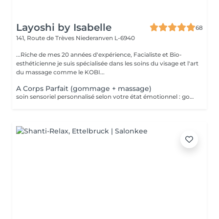
Layoshi by Isabelle
68
141, Route de Trèves
Niederanven L-6940
...Riche de mes 20 années d'expérience, Facialiste et Bio-
esthéticienne je suis spécialisée dans les soins du visage et l'art
du massage comme le KOBI...
A Corps Parfait (gommage + massage)
soin sensoriel personnalisé selon votre état émotionnel : gommage complet du corps au sel rose de l'Himalaya pour une peau douce et satinée + douche + Massage personnalisé