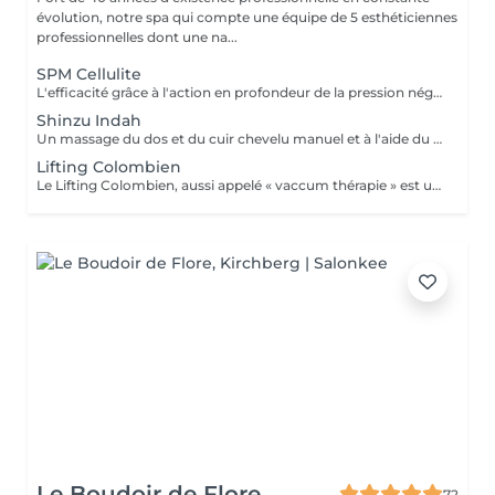
évolution, notre spa qui compte une équipe de 5 esthéticiennes
professionnelles dont une na...
SPM Cellulite
L'efficacité grâce à l'action en profondeur de la pression négative. Technique originale du "palper - rouler" Drainage, régénération et raffermissement des tissus du visage, du buste et du corps. Pour tous types de peaux. Traitements spécifiques contre les vergetures, la cellulite et bien d'autres. Maîtriser peau d'orange, culotte de cheval et tissus conjonctif faible grâce au SPM Digital ! Le SPM le multi -talent dont on ne peut plus se passer. Raffermir et regalber la poitrine sans appel à la chirurgie, l'un des nombreux traitements spécifiques.
Shinzu Indah
Un massage du dos et du cuir chevelu manuel et à l'aide du Rama, cet outil en métal kansa parfaitement adapté au travail des méridiens, des mémoires, des blocages émotionnels du dos. Pour une détente profonde et un véritable reset sur le plan émotionnel!
Lifting Colombien
Le Lifting Colombien, aussi appelé « vaccum thérapie » est une technique non chirurgicale, pratiquée à l'aide de ventouses qui exercent une aspiration pour casser les dépôts de cellulite et de graisse, éliminer les toxines, améliorer le drainage et restaurer l'élasticité de la peau.
Le Boudoir de Flore
72