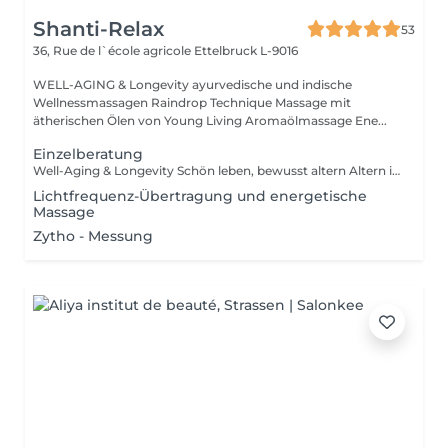
Shanti-Relax
53
36, Rue de l`école agricole
Ettelbruck L-9016
WELL-AGING & Longevity ayurvedische und indische
Wellnessmassagen Raindrop Technique Massage mit
ätherischen Ölen von Young Living Aromaölmassage Ene...
Einzelberatung
Well-Aging & Longevity Schön leben, bewusst altern Altern ist kein Rückschritt es ist ein natürlicher Wandel, den wir mit Achtsamkeit und Lebensfreude gestalten können. Well-Aging bedeutet, den eigenen Körper zu verstehen, ihn zu unterstützen und mit ihm in Harmonie zu leben Tag für Tag, Jahr für Jahr. Dein Weg beginnt hier Ob du erste Zeichen der Hautalterung spürst, deinen Schlaf verbessern möchtest oder einfach mehr Energie im Alltag suchst Ich begleite dich mit Herz, Wissen und maßgeschneiderten Lösungen. Denn die besten Jahre sind nicht vorbei sie beginnen genau jetzt.
Lichtfrequenz-Übertragung und energetische
Massage
Zytho - Messung