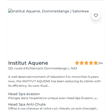
Institut Aquene
214
120, route d'Echternach
Dommeldange L-1453
A well deserved moment of relaxation For more than 6 years
now, the INSTITUT AQUENE has been seducing its clients with
its efficiency, its care ritual...
Head Spa évasion
Plongez dans l'expérience unique avec Head Spa Évasion, un soin dédié exclusivement à votre cuir chevelu. Ce rituel express est idéal pour découvrir les bienfaits du Head Spa, alliant relaxation profonde et stimulation du cuir chevelu. Un Moment Pour Vous Évader - Nettoyage en profondeur: Élimination des impuretés pour un cuir chevelu purifié. - Massage ciblé: Une gestuelle relaxante qui stimule la microcirculation et soulage les tensions. - Hydratation et soin: Des produits adaptés pour nourrir et revitaliser votre cuir chevelu. Un sèche cheveux et des brosses sont mis à votre disposition pour que vous ne repartiez pas avec la tête mouillée.
Head Spa Anti-Chute
Offrez à vos cheveux et votre cuir chevelu un soin d'exception avec notre Head Spa Anti-chute, utilisant les produits haut de gamme NANNIC. Ce traitement innovant a été conçu pour prévenir la chute des cheveux, favoriser leur repousse et renforcer leur santé globale. Les Bienfaits des Produits NANNIC Les soins NANNIC sont formulés avec des complexes innovants et des ingrédients naturels tels que: - Peptides bioactifs: stimulent la croissance et renforcent les racines. - Extraits végétaux: Apaisent et rééquilibrent le cuir chevelu. - Technologie NBE: Optimise la pénétration des actifs pour des résultats visible dès les premières séances. Afin de prolonger les bienfaits à la maison, bénéficiez d'une réduction de 15% sur la gamme capillaire ainsi que les trousses au format voyage et/ou découverte. Un sèche cheveux et des brosses sont mis à votre disposition pour que vous ne repartiez pas avec la tête mouillée