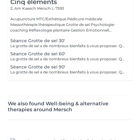
Cinq éléments
2, Am Kaesch
Mersch L-7593
Acupuncture MTC/Esthétique Pédicure médicale
Massothérapie thérapeutique Grotte de sel Psychologie-
coaching Réflexologie plantaire Gestion Émotionnell...
Séance Grotte de sel 30'
La grotte de sel a de nombreux bienfaits à vous proposer. Que ce soit pour un moment de relaxation ou pour soulager des troubles respiratoires, lutter contre les toxines, diminuer l'anxiété, améliorer le sommeil ou l'état de fatigue, ou même bénéficier des bienfaits pour la beauté de la peau et sa reminéralisation ! Transats, plaids, coussins et infusions vous y attendront.
Séance Grotte de sel 60'
La grotte de sel a de nombreux bienfaits à vous proposer. Que ce soit pour un moment de relaxation ou pour soulager des troubles respiratoires, lutter contre les toxines, diminuer l'anxiété, améliorer le sommeil ou l'état de fatigue, ou même bénéficier des bienfaits pour la beauté de la peau et sa reminéralisation ! Transats, plaids, coussins et infusions vous y attendront.
Séance Grotte de sel 90'
La grotte de sel a de nombreux bienfaits à vous proposer. Que ce soit pour un moment de relaxation ou pour soulager des troubles respiratoires, lutter contre les toxines, diminuer l'anxiété, améliorer le sommeil ou l'état de fatigue, ou même bénéficier des bienfaits pour la beauté de la peau et sa reminéralisation ! Transats, plaids, coussins et infusions vous y attendront.
We also found Well-being & alternative
therapies around Mersch