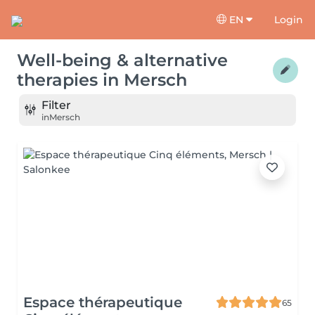
EN
Login
Well-being & alternative
therapies
in
Mersch
Filter
in
Mersch
Espace thérapeutique
65