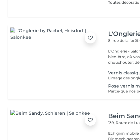
Toutes décoratio
L'Ongleri
8, rue de la forêt
L'Onglerie - Sal
bien-être, où vos
chouchou
Vernis classiq
Limage des ongle
Pose vernis m
Beim San
139, Route de 
Ech ginn mobile 
Dir mech gearen Kontakteiren . Villmols Merci Gratis Praking fir