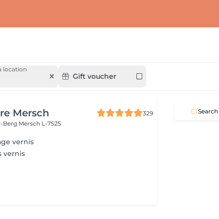
 location
Gift voucher
re Mersch
Search
329
r-Berg
Mersch L-7525
ge vernis
 vernis