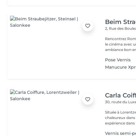
Beim Stra
2, Rue des Boul
Rencontrez Romai
le cinéma avec un décor ho
ambiance bon enf
Pose Vernis
Manucure Xpre
Carla Coif
30, route du L
Située à Lorentzw
chaleureux dans u
expérience dans l
Vernis semi-