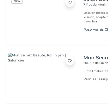
New
7, Rue du Mouli
Le salon Belliss,
le salon, adapté 
travaille a...
Pose Vernis C
Mon Secr
201, rue de Lux
E-mail msbeaut
Vernis Classi