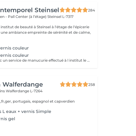
'Intemporel Steinsel
284
en - Pall Center (à l’étage)
Steinsel L-7317
nstitut de beauté à Steinsel à l'étage de l'épicerie
s une ambiance empreinte de sérénité et de calme,
ernis couleur
ernis couleur
Uniquement avec un service de manucurie effectué à l institut le même jour .
a Walferdange
258
ins
Walferdange L-7264
,fr,ger, portugais, espagnol et capverdien
 L eaux + vernis Simple
nis gel