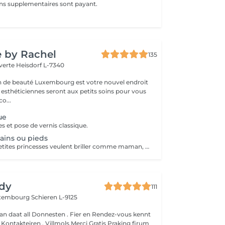
ns supplementaires sont payant.
e by Rachel
135
 verte
Heisdorf L-7340
on de beauté Luxembourg est votre nouvel endroit
 esthéticiennes seront aux petits soins pour vous
ter: déco...
ue
s et pose de vernis classique.
ains ou pieds
Parce-que nos petites princesses veulent briller comme maman, optez pour une petite pose vernis couleur ou paillettes Addict de produits naturels et sans dangers, vous pourrez opter pour la gamme de vernis Bio. Les vernis à ongles bio ne contiennent pas de paraben, ni de toluène, pas de formol et encore moins de colophane. Non seulement, ils ont une tenue, une brillance et un séchage irréprochables, mais ils protègent la planète ainsi que notre santé.
dy
111
Luxembourg
Schieren L-9125
an daat all Donnesten . Fier en Rendez-vous kennt
um