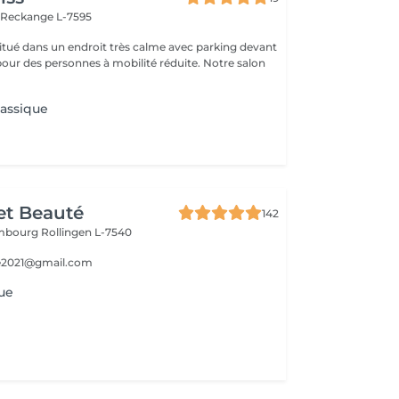
n
Reckange L-7595
 situé dans un endroit très calme avec parking devant
pour des personnes à mobilité réduite. Notre salon
lassique
et Beauté
142
embourg
Rollingen L-7540
e2021@gmail.com
que