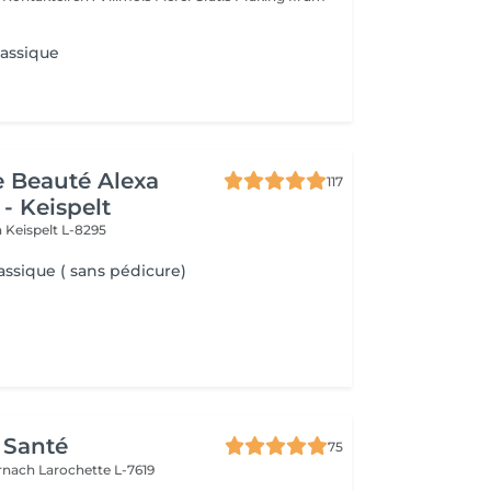
lassique
de Beauté Alexa
117
- Keispelt
n
Keispelt L-8295
assique ( sans pédicure)
 Santé
75
ernach
Larochette L-7619