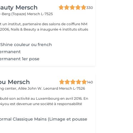
eauty Mersch
330
-Berg (Topaze)
Mersch L-7525
t un institut, partenaire des salons de coiffure NM
 2006, Nails & Beauty a inaugurée 4 instituts situés
y Shine couleur ou french
permanent
permanent 1er pose
ou Mersch
140
ng center, Allée John W. Leonard
Mersch L-7526
uté son activité au Luxembourg en avril 2016. En
ty4you est devenue une société à responsabilité
ormal Classique Mains (Limage et pousse