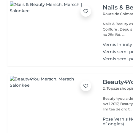
Nails & B
Route de Colmar
Nails & Beauty es
Coiffure . Depuis
au 25c Bd. ...
Vernis Infinit
Vernis semi-
Vernis semi-
Beauty4Y
2, Topaze shoppi
Beauty4you a déb
avril 2017, Beau
limitée de droit...
Pose Vernis N
d`ongles)