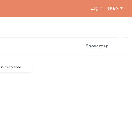
Login
EN
Show map
 in map area