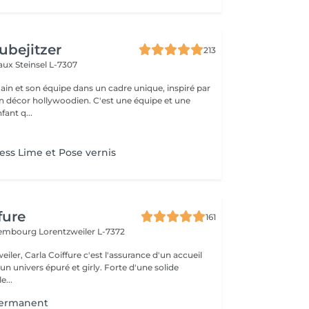
ubejitzer
213
eaux
Steinsel L-7307
n et son équipe dans un cadre unique, inspiré par
llywoodien. C'est une équipe et une
ant q...
ss Lime et Pose vernis
fure
161
uxembourg
Lorentzweiler L-7372
eiler, Carla Coiffure c'est l'assurance d'un accueil
n univers épuré et girly. Forte d'une solide
e...
permanent