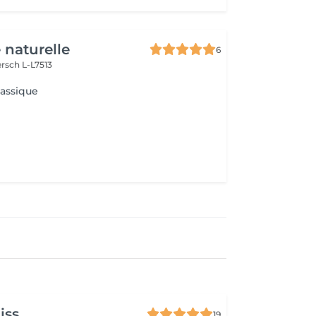
 naturelle
6
rsch L-L7513
lassique
iss
19