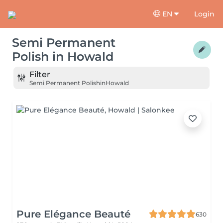
EN
Login
Semi Permanent
Polish
in
Howald
Filter
Semi Permanent Polish
in
Howald
Pure Elégance Beauté
630