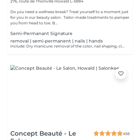
276, route de Thionville
Howald L-5884
Do you need a wellness break? Treat yourself to a moment just
for you in our beauty salon . Tailor-made treatments to pamper
you from head to toe. B...
Semi-Permanant Signature
removal | semi-permanent | nails | hands
Include: Dry manicure: removal of the color, nail shaping, cleaning of the cuticle and to finish a massage of the hands at the end of the dry manicure and possibly cover them with a strengthening varnish at the end.
Concept Beauté - Le
456