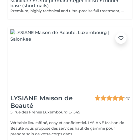
Manicure + semi-permanent/gel polish + rubber
base (short nails)
Premium, highly technical and ultra-precise full treatment, performed mainly with an e-file to achieve a perfectly clean nail contour and apply the polish as close as possible, even slightly under the cuticle. This technique helps visually delay the regrowth by around 10 days. Visual result: -Extremely well-groomed nails, clean contours, flawless shape -Instagram / photo studio effect: neat, precise, with no visible dry skin We also include a rubber base, recommended for short nails in good condition. A perfect solution for flawless and long-lasting nails: -The average durability is 4 weeks!! Service content -> 80€ : -Removal of old semi-permanent and/or gel (if needed, already include in this price/service) -Very meticulous preparation of the nail plate -Removal of dead skin -Shape and file nails -Gentle cuticle care -Rubber base -Application of semi-permanent nail polish -Application of cuticle oil and hand cream Optional : -Price per nail extension on up to 5 nails (if so please book "WITH simple design") +3€/nail -Price per nail for nail art on up to 5 nails (if so please book "WITH simple design") +3€/nail -Price for simple design (French, Chrome, Baby Boomer, Cat Eyes, Stickers, Foil) 6-10 nails -> +20€ -Price for complex design (3D, Hand drawings, Stamping, French with Chrome, Baby Boomer with Chrome, French with Cat Eyes) 6-10 nails -> +30€
LYSIANE Maison de
147
Beauté
5, rue des Frênes
Luxembourg L-1549
Véritable lieu raffiné, cosy et confidentiel. LYSIANE Maison de
Beauté vous propose des services haut de gamme pour
prendre soin de votre corps dans ...