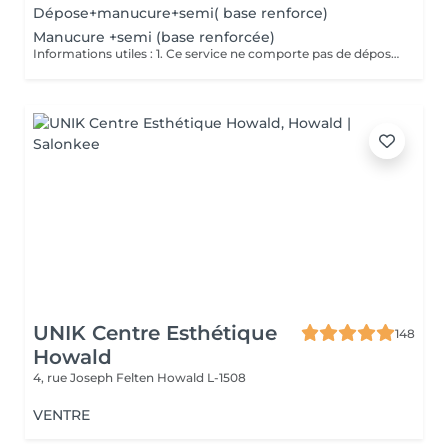
Dépose+manucure+semi( base renforce)
Manucure +semi (base renforcée)
Informations utiles : 1. Ce service ne comporte pas de dépose vos ongles doivent être nu pour ce service si vos ongles nécessite une dépose veuillez choisir la dépose adéquate merci. 2. Ce service ne comporte pas de French ni de Nails si vous en souhaitez il vous suffit de vous rendre dans la rubrique Nails art pour en ajouter merci. Description de la prestation : - Traitement des cuticules - limage des ongles - pose d'un Semi Permanent (1 couleur )
UNIK Centre Esthétique
148
Howald
4, rue Joseph Felten
Howald L-1508
VENTRE