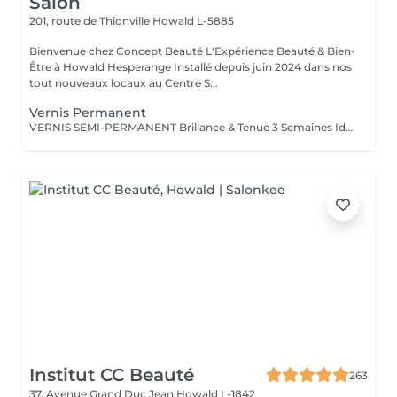
Salon
201, route de Thionville
Howald L-5885
Bienvenue chez Concept Beauté L'Expérience Beauté & Bien-
Être à Howald Hesperange Installé depuis juin 2024 dans nos
tout nouveaux locaux au Centre S...
Vernis Permanent
VERNIS SEMI-PERMANENT Brillance & Tenue 3 Semaines Idéal pour celles qui veulent une manucure impeccable sans abîmer leurs ongles naturels, le vernis semi-permanent ProNails assure une brillance éclatante et une tenue longue durée. Pourquoi choisir le semi-permanent ? Séchage immédiat sous lampe LED Jusqu'à 3 semaines de tenue sans s'écailler Large choix de couleurs tendances Dépose rapide et en douceur Disponible pour les mains & les pieds pour une mise en beauté complète. ONGLES PARFAITS AVEC PRONAILS EXPERTISE & QUALITÉ PROFESSIONNELLE Dans notre institut, nous vous offrons un service onglerie haut de gamme, réalisé avec les produits de la marque ProNails, reconnue pour sa qualité et sa tenue exceptionnelle. Nos expertes en onglerie, dont certaines sont également formatrices en prothésie ongulaire dans notre centre de formation Concept Beauté Distribution, sauront vous conseiller et sublimer vos ongles avec professionnalisme.
Institut CC Beauté
263
37, Avenue Grand Duc Jean
Howald L-1842