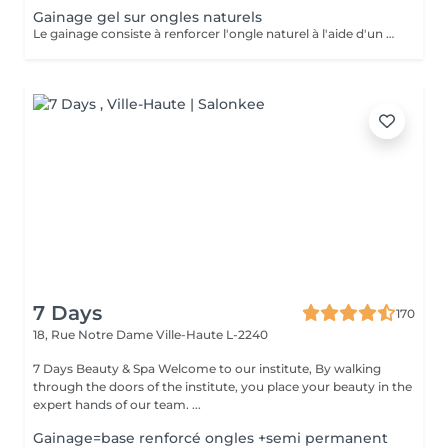
Gainage gel sur ongles naturels
Le gainage consiste à renforcer l'ongle naturel à l'aide d'un gel ou d'une base renforcée, sans rallongement. Il apporte solidité, tenue et un rendu soigné, tout en protégeant l'ongle des cassures.
7 Days
170
18, Rue Notre Dame
Ville-Haute L-2240
7 Days Beauty & Spa Welcome to our institute, By walking
through the doors of the institute, you place your beauty in the
expert hands of our team. ...
Gainage=base renforcé ongles +semi permanent