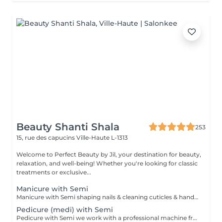
Beauty Shanti Shala
253
15, rue des capucins
Ville-Haute L-1313
Welcome to Perfect Beauty by Jil, your destination for beauty,
relaxation, and well-being! Whether you're looking for classic
treatments or exclusive...
Manicure with Semi
Manicure with Semi shaping nails & cleaning cuticles & hand massage Polish = normal polish, which one you can easily take off with dissolute. Stay 2-4 days for hands, 1 month for feet and take 30min to dry. Semi = we dry it under a LEDlight and should be taken off in the salon (removing is included in the price). Stay -> till 3 weeks for hands, 4-5 weeks for feet and will be dry immediately. Can damage your nails by doing it to offen without a break.
Pedicure (medi) with Semi
Pedicure with Semi we work with a professional machine from the brand RUCK, feetbath, cuting & polishing nails, taking off of the dead skin ( cuting and/or polishing), cleaning from the cuticles, ingrowing nails and corn eye will be treated Polish = normal polish, which one you can easily take off with dissolute. Stay 2-4 days for hands, 1 month for feet and take 30min to dry. Semi = we dry it under a LEDlight and should be taken off in the salon (removing is included in the price). Stay -> till 3 weeks for hands, 4-5 weeks for feet and will be dry immediately. Can damage your nails by doing it to offen without a break