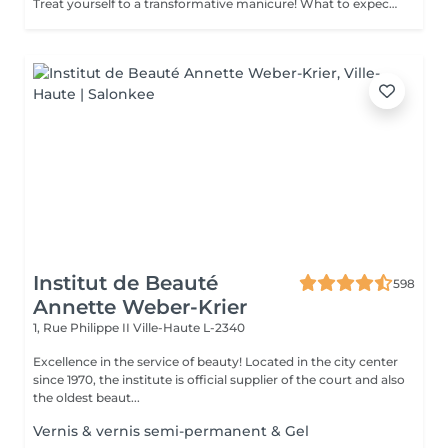
Treat yourself to a transformative manicure! What to expect: - old polish is removed as a bonus - rough skin is removed - nails are shaped - cuticles and side ridges are polished - reinforcement is performed if chosen - semi-permanent polish is applied - cuticle oil and hand cream are applied Age: 16+ Frequency: every 3 weeks for best results. *Removal of old semi-permanent polish is included with the manicure. If you want a separate removal appointment, we charge €20 for the careful process that protects your nails. For the manicure, we leave a thin layer of old polish under the new layer to enhance the durability of the semi-permanent polish. *Please note that if semipermanent nail polish without manicure is chosen, rough skin, cuticle and side ridges won't be removed.
Institut de Beauté
598
Annette Weber-Krier
1, Rue Philippe II
Ville-Haute L-2340
Excellence in the service of beauty! Located in the city center
since 1970, the institute is official supplier of the court and also
the oldest beaut...
Vernis & vernis semi-permanent & Gel