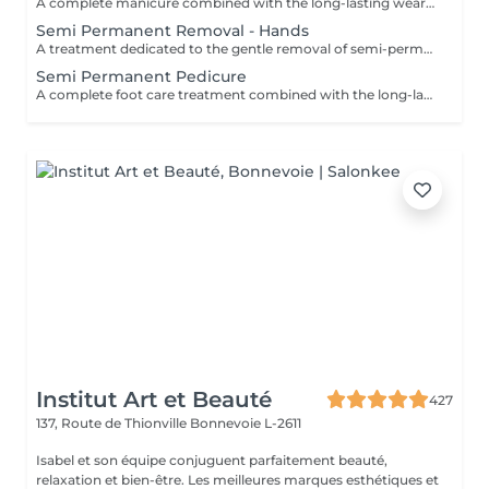
A complete manicure combined with the long-lasting wear of semi-permanent nail polish. The treatment begins with full nail preparation, including shaping, cuticle care and preparation of the natural nail to ensure a clean and long-lasting result. The semi-permanent polish is then applied to provide a glossy, elegant and durable finish. Nails look neat and refined, with long-lasting wear for several weeks. Ideal for combining beauty, comfort and everyday practicality.
Semi Permanent Removal - Hands
A treatment dedicated to the gentle removal of semi-permanent nail polish, carried out with care to preserve the quality of the natural nail. The removal is followed by nail shaping and cuticle care to restore a clean and well-groomed result. A protective base is then applied to strengthen the nail, completed with a nourishing oil to hydrate and enhance the cuticles. Nails are left clean, cared for and protected. Ideal for taking a break while maintaining healthy nails. This service is only available for semi-permanent nail polish applied at the institute.
Semi Permanent Pedicure
A complete foot care treatment combined with the long-lasting wear of semi-permanent nail polish. The treatment begins with nail preparation, including cuticle care, shaping and callus care if needed, to ensure a clean and well-groomed result. The semi-permanent polish is then applied to provide a glossy, elegant and durable finish. Feet look neat and perfectly cared for, with long-lasting results that remain flawless for several weeks. Ideal for maintaining clean, comfortable and elegant feet every day.
Institut Art et Beauté
427
137, Route de Thionville
Bonnevoie L-2611
Isabel et son équipe conjuguent parfaitement beauté,
relaxation et bien-être. Les meilleures marques esthétiques et