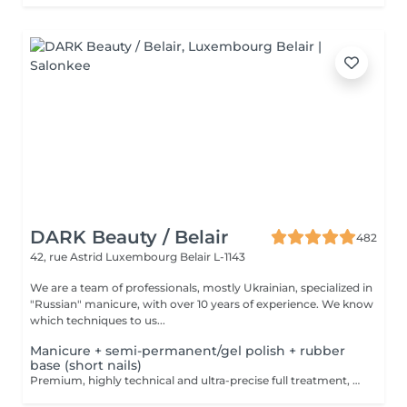
DARK Beauty / Belair
482
42, rue Astrid
Luxembourg Belair L-1143
We are a team of professionals, mostly Ukrainian, specialized in
"Russian" manicure, with over 10 years of experience. We know
which techniques to us...
Manicure + semi-permanent/gel polish + rubber
base (short nails)
Premium, highly technical and ultra-precise full treatment, performed mainly with an e-file to achieve a perfectly clean nail contour and apply the polish as close as possible, even slightly under the cuticle. This technique helps visually delay the regrowth by around 10 days. Visual result: -Extremely well-groomed nails, clean contours, flawless shape -Instagram / photo studio effect: neat, precise, with no visible dry skin We also include a base coat, recommended for short nails in good condition. A perfect solution for flawless and long-lasting nails: -The average durability is 4 weeks!! Service content -> 80€ : -Removal of old semi-permanent and/or gel (if needed, already include in this price/service) -Very meticulous preparation of the nail plate -Removal of dead skin -Shape and file nails -Gentle cuticle care -Rubber base -Application of semi-permanent nail polish -Application of cuticle oil and hand cream Optional : -Price per nail extension on up to 5 nails (if so please book "WITH simple design") +3€/nail -Price per nail for nail art on up to 5 nails (if so please book "WITH simple design") +3€/nail -Price for simple design (French, Chrome, Baby Boomer, Cat Eyes, Stickers, Foil) 6-10 nails -> +20€ -Price for complex design (3D, Hand drawings, Stamping, French with Chrome, Baby Boomer with Chrome, French with Cat Eyes) 6-10 nails -> +30€