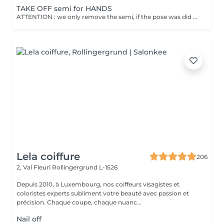
TAKE OFF semi for HANDS
ATTENTION : we only remove the semi, if the pose was did by Perfect Beauty and the remove is included in the price of the pose. Unfortunately, all clients who book an appoitement with a pose from an other artist will be refused and will be charged for blocking the shedule. Sorry for this thank you for your understanding
Lela coiffure
206
2, Val Fleuri
Rollingergrund L-1526
Depuis 2010, à Luxembourg, nos coiffeurs visagistes et
coloristes experts subliment votre beauté avec passion et
précision. Chaque coupe, chaque nuanc...
Nail off