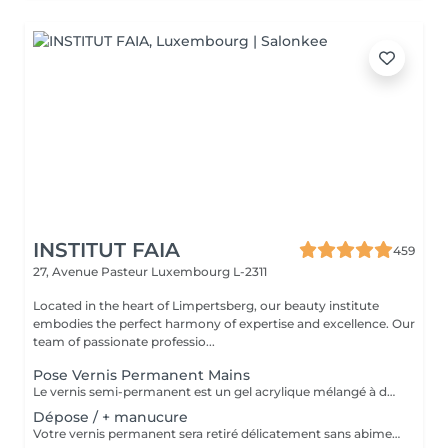
INSTITUT FAIA
459
27, Avenue Pasteur
Luxembourg L-2311
Located in the heart of Limpertsberg, our beauty institute
embodies the perfect harmony of expertise and excellence. Our
team of passionate professio...
Pose Vernis Permanent Mains
Le vernis semi-permanent est un gel acrylique mélangé à du vernis, appliqué sur l'ongle et durci par des UV. Il a la même texture qu'un vernis classique, est aussi liquide et a encore plus de brillance. Il reste impeccable, sans ternir et sans s'écailler.
Dépose / + manucure
Votre vernis permanent sera retiré délicatement sans abimer vos ongles. La manucure est un soin des mains comprenant le limage des ongles, la pousse et la coupe des cuticules, massage avec crème de soin et application d'un vernis transparent si désiré.