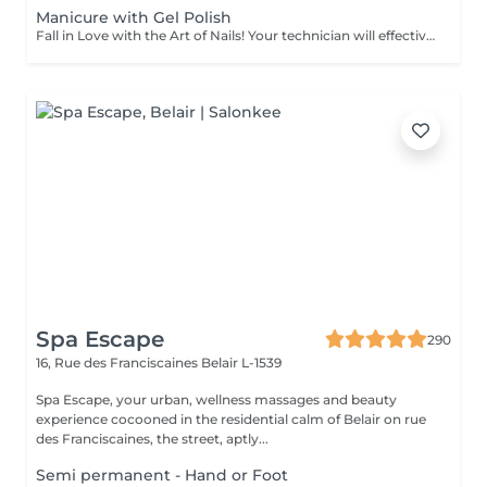
Manicure with Gel Polish
Fall in Love with the Art of Nails! Your technician will effectively remove dead skin cells, shape and file nails, and buff the outer surface. Semi-permanent (gel) polish is applied. It looks like regular nail polish, but stays on your nails much longer. Fantastic, isn't it? It is drying in a led lamp and lasts for weeks. Our masters do edged, hardware, or combined manicure. How is manicure with semi-permanent nail polish done? - removal of an old semi-permanent (gel) if needed - rough skin is removed - the shape of the nail plate is corrected - the cuticle and side ridges are corrected - semi-permanent (gel) polish is applied - cuticle oil and hand cream are applied *Please note that if semipermanent nail polish without manicure is chosen, rough skin, cuticle and side ridges won't be removed. Age restrictions: recommended to do from 16 years. Post procedure recommendations: there are no post recommendations for this procedure. Frequency: once in 3 weeks.
Spa Escape
290
16, Rue des Franciscaines
Belair L-1539
Spa Escape, your urban, wellness massages and beauty
experience cocooned in the residential calm of Belair on rue
des Franciscaines, the street, aptly...
Semi permanent - Hand or Foot