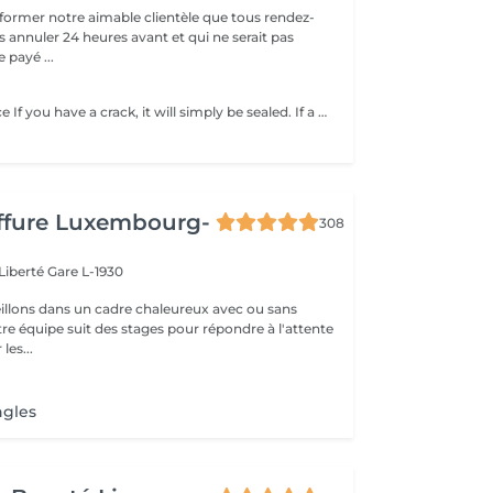
former notre aimable clientèle que tous rendez-
s annuler 24 heures avant et qui ne serait pas
 payé ...
Nail Repair Service If you have a crack, it will simply be sealed. If a small corner of the nail is missing, it can be restored. However, if full nail extension is needed, that is a different procedure. This repair service only includes fixing cracks or restoring minor nail damage and does not involve nail extensions.
iffure Luxembourg-
308
 Liberté
Gare L-1930
llons dans un cadre chaleureux avec ou sans
re équipe suit des stages pour répondre à l'attente
les...
ngles