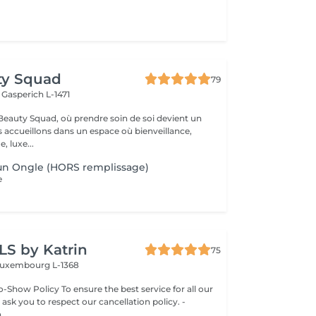
ty Squad
79
h
Gasperich L-1471
eauty Squad, où prendre soin de soi devient un
s accueillons dans un espace où bienveillance,
, luxe...
'un Ongle (HORS remplissage)
e
LS by Katrin
75
uxembourg L-1368
-Show Policy To ensure the best service for all our
 ask you to respect our cancellation policy. -
..