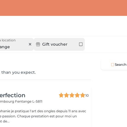
 location
Gift voucher
ange
Search
 than you expect.
erfection
10
tembourg
Fentange L-5811
hanie je pratique l'art des ongles depuis 11 ans avec
 passion. Chaque prestation est pour moi un
 de...