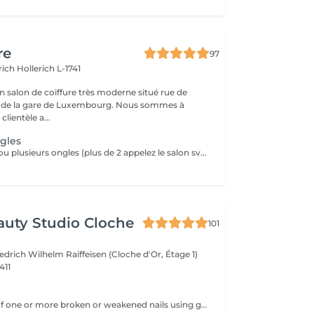
re
97
erich
Hollerich L-1741
n salon de coiffure très moderne situé rue de
a gare de Luxembourg. Nous sommes à
clientèle a...
gles
Rèparation d'un ou plusieurs ongles (plus de 2 appelez le salon svp)
auty Studio Cloche
101
edrich Wilhelm Raiffeisen (Cloche d'Or, Étage 1)
411
Targeted repair of one or more broken or weakened nails using gel. Add-on service to a gel treatment.