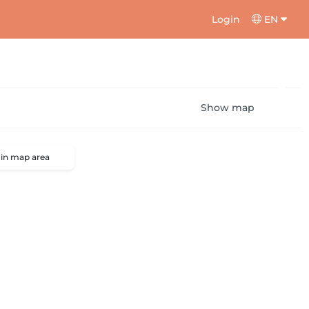
Login
EN
Show map
 in map area