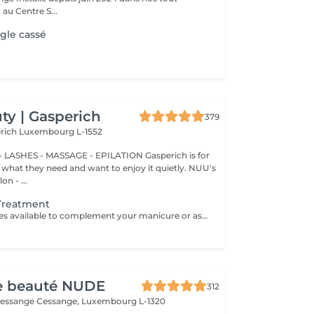
au Centre S...
gle cassé
y | Gasperich
379
erich
Luxembourg L-1552
 LASHES - MASSAGE - EPILATION Gasperich is for
hat they need and want to enjoy it quietly. NUU's
n - ...
 Treatment
Additional services available to complement your manicure or as standalone treatments. Nail Repair per nail (during service) Minor repair of a single nail (small crack, local damage or broken nail). This option can be added multiple times if more than one nail requires repair. Charged at 3€ per nail for Manicure with Gel Polish services. Nail Repair per nail (walk-in) Repair of one nail without manicure or polish application. Suitable for clients booking a repair only. Onycholysis Treatment per nail Targeted care for nails affected by onycholysis. Performed without polish to support healthy nail recovery. IBX Nail Repair System Professional nail treatment designed to strengthen and restore natural nails. Can be booked alone or combined with gel removal for deeper repair. Gel Polish Removal Gentle and careful removal of gel polish.
de beauté NUDE
312
Cessange
Cessange, Luxembourg L-1320