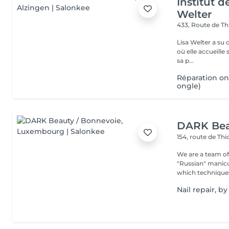
Institut d
Welter
433, Route de Th
Lisa Welter a su 
où elle accueille
sa p...
Réparation on
ongle)
DARK Bea
154, route de Thi
We are a team of 
"Russian" manicure,
which techniques 
Nail repair, 