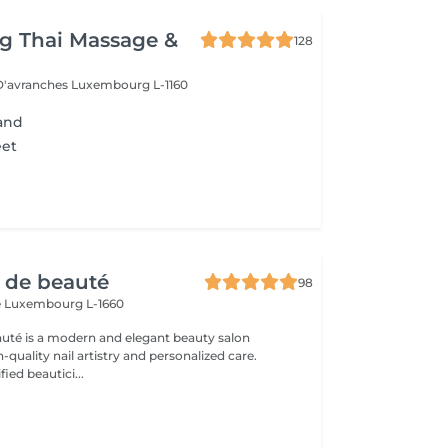
g Thai Massage &
128
 D'avranches
Luxembourg L-1160
Hand
eet
r de beauté
98
e
Luxembourg L-1660
auté is a modern and elegant beauty salon
-quality nail artistry and personalized care.
ied beautici...