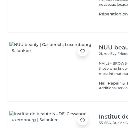
nouveaux locaux 
Réparation on
NUU beaut
21, rue Evy Fried
NAILS - BROWS -
those who know w
most intimate salo
Nail Repair &
Institut 
55-55A, Rue de 