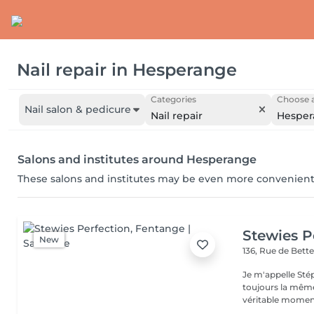
Nail repair
in
Hesperange
Categories
Choose a
Nail salon & pedicure
Nail repair
Hesper
Salons and institutes around Hesperange
These salons and institutes may be even more convenient
Stewies P
New
136, Rue de Bet
Je m'appelle Stép
toujours la même
véritable moment