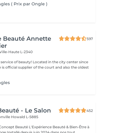
gles ( Prix par Ongle )
de Beauté Annette
597
ier
Ville-Haute L-2340
ty! Located in the city center since
e is official supplier of the court and also the oldest
ngles
eauté - Le Salon
452
onville
Howald L-5885
Expérience Beauté & Bien-Être à
e Installé depuis juin 2024 dans nos tout