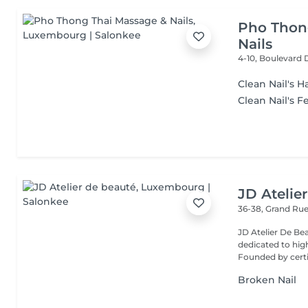
Pho Thon
Nails
4-10, Boulevard
Clean Nail's 
Clean Nail's F
JD Atelie
36-38, Grand Ru
JD Atelier De Be
dedicated to high
Founded by certif
Broken Nail