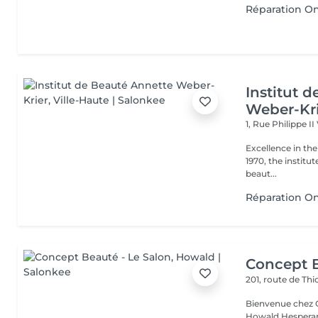
Réparation On
Institut 
Weber-Kr
1, Rue Philippe II
Excellence in the service of beau
1970, the institut
beaut...
Réparation O
Concept B
201, route de Thi
Bienvenue chez Concept Beauté L'
Howald Hesperang