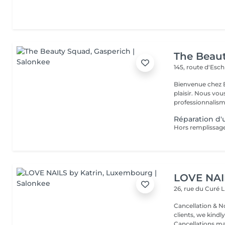
The Beau
145, route d'Esc
Bienvenue chez B
plaisir. Nous vou
professionnalisme
Réparation d
Hors remplissag
LOVE NAI
26, rue du Curé
L
Cancellation & No
clients, we kindly
Cancellations ma.