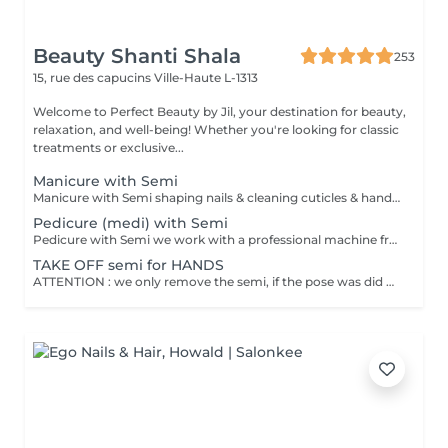
Beauty Shanti Shala
253
15, rue des capucins
Ville-Haute L-1313
Welcome to Perfect Beauty by Jil, your destination for beauty,
relaxation, and well-being! Whether you're looking for classic
treatments or exclusive...
Manicure with Semi
Manicure with Semi shaping nails & cleaning cuticles & hand massage Polish = normal polish, which one you can easily take off with dissolute. Stay 2-4 days for hands, 1 month for feet and take 30min to dry. Semi = we dry it under a LEDlight and should be taken off in the salon (removing is included in the price). Stay -> till 3 weeks for hands, 4-5 weeks for feet and will be dry immediately. Can damage your nails by doing it to offen without a break.
Pedicure (medi) with Semi
Pedicure with Semi we work with a professional machine from the brand RUCK, feetbath, cuting & polishing nails, taking off of the dead skin ( cuting and/or polishing), cleaning from the cuticles, ingrowing nails and corn eye will be treated Polish = normal polish, which one you can easily take off with dissolute. Stay 2-4 days for hands, 1 month for feet and take 30min to dry. Semi = we dry it under a LEDlight and should be taken off in the salon (removing is included in the price). Stay -> till 3 weeks for hands, 4-5 weeks for feet and will be dry immediately. Can damage your nails by doing it to offen without a break
TAKE OFF semi for HANDS
ATTENTION : we only remove the semi, if the pose was did by Perfect Beauty and the remove is included in the price of the pose. Unfortunately, all clients who book an appoitement with a pose from an other artist will be refused and will be charged for blocking the shedule. Sorry for this thank you for your understanding