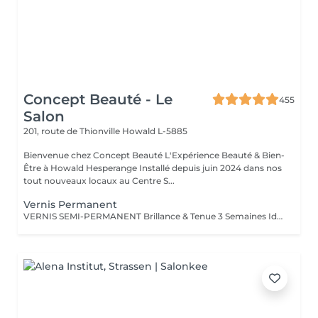
Concept Beauté - Le
455
Salon
201, route de Thionville
Howald L-5885
Bienvenue chez Concept Beauté L'Expérience Beauté & Bien-
Être à Howald Hesperange Installé depuis juin 2024 dans nos
tout nouveaux locaux au Centre S...
Vernis Permanent
VERNIS SEMI-PERMANENT Brillance & Tenue 3 Semaines Idéal pour celles qui veulent une manucure impeccable sans abîmer leurs ongles naturels, le vernis semi-permanent ProNails assure une brillance éclatante et une tenue longue durée. Pourquoi choisir le semi-permanent ? Séchage immédiat sous lampe LED Jusqu'à 3 semaines de tenue sans s'écailler Large choix de couleurs tendances Dépose rapide et en douceur Disponible pour les mains & les pieds pour une mise en beauté complète. ONGLES PARFAITS AVEC PRONAILS EXPERTISE & QUALITÉ PROFESSIONNELLE Dans notre institut, nous vous offrons un service onglerie haut de gamme, réalisé avec les produits de la marque ProNails, reconnue pour sa qualité et sa tenue exceptionnelle. Nos expertes en onglerie, dont certaines sont également formatrices en prothésie ongulaire dans notre centre de formation Concept Beauté Distribution, sauront vous conseiller et sublimer vos ongles avec professionnalisme.