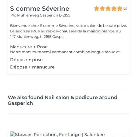
S comme Séverine
66
147, Mühlenweg
Gasperich L-2155
Bienvenue chez S comme Séverine, votre salon de beauté privé.
Le salon se situe au rez-de-chaussée de la maison orange, au
147 Muhlenweg, L-2155 Gasp...
Manucure + Pose
Notre manucure semi permanent combine longue tenue et soin des ongles. Nous utilisons des produits Vegan et appliquons une base protéinée qui renforce et protège vos ongles impeccable de 2 à 3 semaines.
Dépose + pose
Dépose + manucure
We also found Nail salon & pedicure around
Gasperich