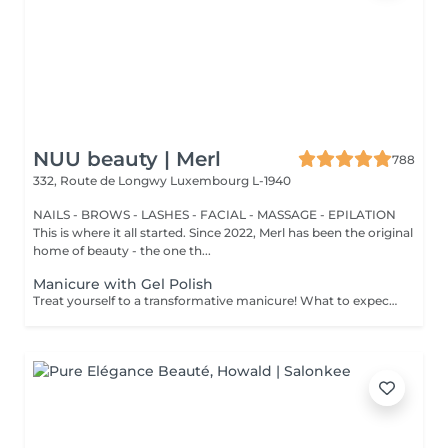
NUU beauty | Merl
788
332, Route de Longwy
Luxembourg L-1940
NAILS - BROWS - LASHES - FACIAL - MASSAGE - EPILATION
This is where it all started. Since 2022, Merl has been the original
home of beauty - the one th...
Manicure with Gel Polish
Treat yourself to a transformative manicure! What to expect: - old polish is removed as a bonus - rough skin is removed - nails are shaped - cuticles and side ridges are polished - reinforcement is performed if chosen - semi-permanent polish is applied - cuticle oil and hand cream are applied Age: 16+ Frequency: every 3 weeks for best results. *Removal of old semi-permanent polish is included with the manicure. If you want a separate removal appointment, we charge €20 for the careful process that protects your nails. For the manicure, we leave a thin layer of old polish under the new layer to enhance the durability of the semi-permanent polish. *Please note that if semipermanent nail polish without manicure is chosen, rough skin, cuticle and side ridges won't be removed.