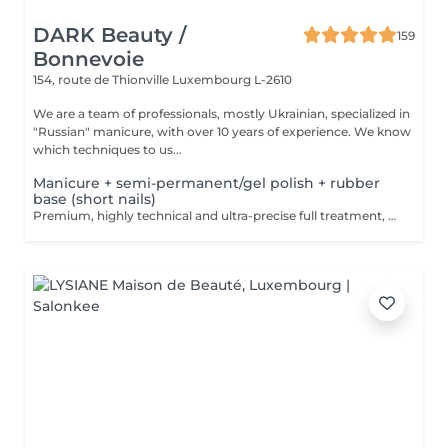
DARK Beauty /
159
Bonnevoie
154, route de Thionville
Luxembourg L-2610
We are a team of professionals, mostly Ukrainian, specialized in
"Russian" manicure, with over 10 years of experience. We know
which techniques to us...
Manicure + semi-permanent/gel polish + rubber
base (short nails)
Premium, highly technical and ultra-precise full treatment, performed mainly with an e-file to achieve a perfectly clean nail contour and apply the polish as close as possible, even slightly under the cuticle. This technique helps visually delay the regrowth by around 10 days. Visual result: -Extremely well-groomed nails, clean contours, flawless shape -Instagram / photo studio effect: neat, precise, with no visible dry skin We also include a rubber base, recommended for short nails in good condition. A perfect solution for flawless and long-lasting nails: -The average durability is 4 weeks!! Service content -> 80€ : -Removal of old semi-permanent and/or gel (if needed, already include in this price/service) -Very meticulous preparation of the nail plate -Removal of dead skin -Shape and file nails -Gentle cuticle care -Rubber base -Application of semi-permanent nail polish -Application of cuticle oil and hand cream Optional : -Price per nail extension on up to 5 nails (if so please book "WITH simple design") +3€/nail -Price per nail for nail art on up to 5 nails (if so please book "WITH simple design") +3€/nail -Price for simple design (French, Chrome, Baby Boomer, Cat Eyes, Stickers, Foil) 6-10 nails -> +20€ -Price for complex design (3D, Hand drawings, Stamping, French with Chrome, Baby Boomer with Chrome, French with Cat Eyes) 6-10 nails -> +30€