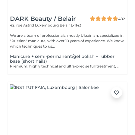
DARK Beauty / Belair
482
42, rue Astrid
Luxembourg Belair L-1143
We are a team of professionals, mostly Ukrainian, specialized in
"Russian" manicure, with over 10 years of experience. We know
which techniques to us...
Manicure + semi-permanent/gel polish + rubber
base (short nails)
Premium, highly technical and ultra-precise full treatment, performed mainly with an e-file to achieve a perfectly clean nail contour and apply the polish as close as possible, even slightly under the cuticle. This technique helps visually delay the regrowth by around 10 days. Visual result: -Extremely well-groomed nails, clean contours, flawless shape -Instagram / photo studio effect: neat, precise, with no visible dry skin We also include a base coat, recommended for short nails in good condition. A perfect solution for flawless and long-lasting nails: -The average durability is 4 weeks!! Service content -> 80€ : -Removal of old semi-permanent and/or gel (if needed, already include in this price/service) -Very meticulous preparation of the nail plate -Removal of dead skin -Shape and file nails -Gentle cuticle care -Rubber base -Application of semi-permanent nail polish -Application of cuticle oil and hand cream Optional : -Price per nail extension on up to 5 nails (if so please book "WITH simple design") +3€/nail -Price per nail for nail art on up to 5 nails (if so please book "WITH simple design") +3€/nail -Price for simple design (French, Chrome, Baby Boomer, Cat Eyes, Stickers, Foil) 6-10 nails -> +20€ -Price for complex design (3D, Hand drawings, Stamping, French with Chrome, Baby Boomer with Chrome, French with Cat Eyes) 6-10 nails -> +30€