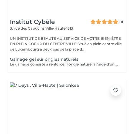
Institut Cybèle
186
3, rue des Capucins
Ville-Haute 1313
UN INSTITUT DE BEAUTÉ AU SERVICE DE VOTRE BIEN-ÊTRE
EN PLEIN COEUR DU CENTRE VILLE Situé en plein centre ville
de Luxembourg à deux pas de la place d...
Gainage gel sur ongles naturels
Le gainage consiste à renforcer l'ongle naturel à l'aide d'un gel ou d'une base renforcée, sans rallongement. Il apporte solidité, tenue et un rendu soigné, tout en protégeant l'ongle des cassures.