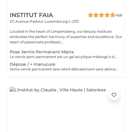
INSTITUT FAIA
458
27, Avenue Pasteur
Luxembourg L-2311
Located in the heart of Limpertsberg, our beauty institute
embodies the perfect harmony of expertise and excellence. Our
team of passionate professio...
Pose Vernis Permanent Mains
Le vernis semi-permanent est un gel acrylique mélangé à du vernis, appliqué sur l'ongle et durci par des UV. Il a la même texture qu'un vernis classique, est aussi liquide et a encore plus de brillance. Il reste impeccable, sans ternir et sans s'écailler.
Dépose / + manucure
Votre vernis permanent sera retiré délicatement sans abimer vos ongles. La manucure est un soin des mains comprenant le limage des ongles, la pousse et la coupe des cuticules, massage avec crème de soin et application d'un vernis transparent si désiré.