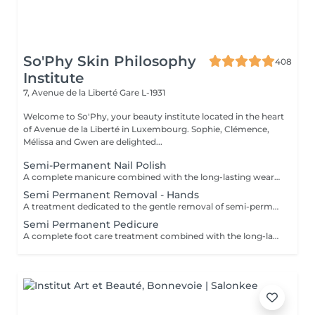
So'Phy Skin Philosophy
408
Institute
7, Avenue de la Liberté
Gare L-1931
Welcome to So'Phy, your beauty institute located in the heart
of Avenue de la Liberté in Luxembourg. Sophie, Clémence,
Mélissa and Gwen are delighted...
Semi-Permanent Nail Polish
A complete manicure combined with the long-lasting wear of semi-permanent nail polish. The treatment begins with full nail preparation, including shaping, cuticle care and preparation of the natural nail to ensure a clean and long-lasting result. The semi-permanent polish is then applied to provide a glossy, elegant and durable finish. Nails look neat and refined, with long-lasting wear for several weeks. Ideal for combining beauty, comfort and everyday practicality.
Semi Permanent Removal - Hands
A treatment dedicated to the gentle removal of semi-permanent nail polish, carried out with care to preserve the quality of the natural nail. The removal is followed by nail shaping and cuticle care to restore a clean and well-groomed result. A protective base is then applied to strengthen the nail, completed with a nourishing oil to hydrate and enhance the cuticles. Nails are left clean, cared for and protected. Ideal for taking a break while maintaining healthy nails. This service is only available for semi-permanent nail polish applied at the institute.
Semi Permanent Pedicure
A complete foot care treatment combined with the long-lasting wear of semi-permanent nail polish. The treatment begins with nail preparation, including cuticle care, shaping and callus care if needed, to ensure a clean and well-groomed result. The semi-permanent polish is then applied to provide a glossy, elegant and durable finish. Feet look neat and perfectly cared for, with long-lasting results that remain flawless for several weeks. Ideal for maintaining clean, comfortable and elegant feet every day.