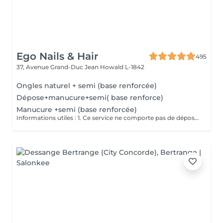
Ego Nails & Hair
495
37, Avenue Grand-Duc Jean
Howald L-1842
Ongles naturel + semi (base renforcée)
Dépose+manucure+semi( base renforce)
Manucure +semi (base renforcée)
Informations utiles : 1. Ce service ne comporte pas de dépose vos ongles doivent être nu pour ce service si vos ongles nécessite une dépose veuillez choisir la dépose adéquate merci. 2. Ce service ne comporte pas de French ni de Nails si vous en souhaitez il vous suffit de vous rendre dans la rubrique Nails art pour en ajouter merci. Description de la prestation : - Traitement des cuticules - limage des ongles - pose d'un Semi Permanent (1 couleur )