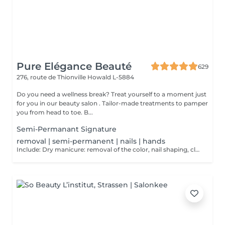
Pure Elégance Beauté
629
276, route de Thionville
Howald L-5884
Do you need a wellness break? Treat yourself to a moment just
for you in our beauty salon . Tailor-made treatments to pamper
you from head to toe. B...
Semi-Permanant Signature
removal | semi-permanent | nails | hands
Include: Dry manicure: removal of the color, nail shaping, cleaning of the cuticle and to finish a massage of the hands at the end of the dry manicure and possibly cover them with a strengthening varnish at the end.