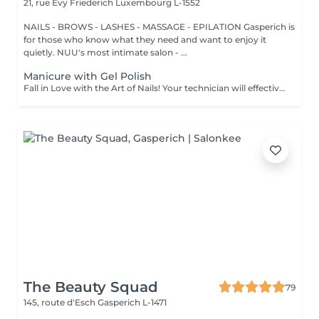
21, rue Evy Friederich
Luxembourg L-1552
NAILS - BROWS - LASHES - MASSAGE - EPILATION Gasperich is
for those who know what they need and want to enjoy it
quietly. NUU's most intimate salon - ...
Manicure with Gel Polish
Fall in Love with the Art of Nails! Your technician will effectively remove dead skin cells, shape and file nails, and buff the outer surface. Semi-permanent (gel) polish is applied. It looks like regular nail polish, but stays on your nails much longer. Fantastic, isn't it? It is drying in a led lamp and lasts for weeks. Our masters do edged, hardware, or combined manicure. How is manicure with semi-permanent nail polish done? - removal of an old semi-permanent (gel) if needed - rough skin is removed - the shape of the nail plate is corrected - the cuticle and side ridges are corrected - semi-permanent (gel) polish is applied - cuticle oil and hand cream are applied *Please note that if semipermanent nail polish without manicure is chosen, rough skin, cuticle and side ridges won't be removed. Age restrictions: recommended to do from 16 years. Post procedure recommendations: there are no post recommendations for this procedure. Frequency: once in 3 weeks.
The Beauty Squad
79
145, route d'Esch
Gasperich L-1471