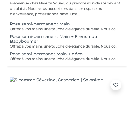
Bienvenue chez Beauty Squad, où prendre soin de soi devient
un plaisir. Nous vous accueillons dans un espace où
bienveillance, professionnalisme, luxe...
Pose semi-permanent Main
Offrez à vos mains une touche d'élégance durable. Nous commençons par une manucure soignée : mise en forme des ongles, entretien des cuticules et préparation de la surface pour un rendu impeccable. Ensuite, place à la pose de vernis semi-permanent : une application professionnelle qui assure une couleur brillante, uniforme et sans écaillement. Que vous préfériez un look naturel, intemporel ou tendance, vos ongles resteront sublimes et éclatants au quotidien.
Pose semi-permanent Main + French ou
Babyboomer
Offrez à vos mains une touche d'élégance durable. Nous commençons par une manucure soignée : mise en forme des ongles, entretien des cuticules et préparation de la surface pour un rendu impeccable. Ensuite, place à la pose de vernis semi-permanent : une application professionnelle qui assure une couleur brillante, uniforme et sans écaillement. Que vous préfériez un look naturel, intemporel ou tendance, vos ongles resteront sublimes et éclatants au quotidien.
Pose semi-permanet Main + déco
Offrez à vos mains une touche d'élégance durable. Nous commençons par une manucure soignée : mise en forme des ongles, entretien des cuticules et préparation de la surface pour un rendu impeccable. Ensuite, place à la pose de vernis semi-permanent : une application professionnelle qui assure une couleur brillante, uniforme et sans écaillement. Que vous préfériez un look naturel, intemporel ou tendance, vos ongles resteront sublimes et éclatants au quotidien.