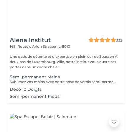
Alena Institut
332
148, Route d'Arlon
Strassen L-8010
Une oasis de détente et d'expertise en plein cur de Strassen À
deux pas de Luxembourg-Ville, notre institut vous ouvre ses
portes dans un cadre chale...
Semi permanent Mains
Sublimez vos mains avec notre pose de vernis semi-permanent, pour un résultat parfait et durable jusqu'à 3 semaines. -Finition brillante et impeccable -Résistant aux chocs et aux éclats -Disponible dans une large palette de couleurs tendances Chaque séance comprend préparation de l'ongle, application soignée et finition professionnelle, pour des mains élégantes et parfaitement entretenues.
Déco 10 Doigts
Semi-permanent Pieds