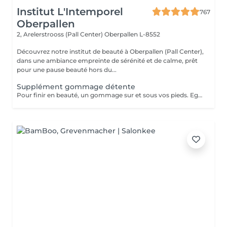
Institut L'Intemporel
767
Oberpallen
2, Arelerstrooss (Pall Center)
Oberpallen L-8552
Découvrez notre institut de beauté à Oberpallen (Pall Center),
dans une ambiance empreinte de sérénité et de calme, prêt
pour une pause beauté hors du...
Supplément gommage détente
Pour finir en beauté, un gommage sur et sous vos pieds. Egalement entre les orteils. Pour une meilleure pénétration de la crème pieds. Uniquement avec un service de beauté des pieds / pédicurie effectué à l institut le même jour .