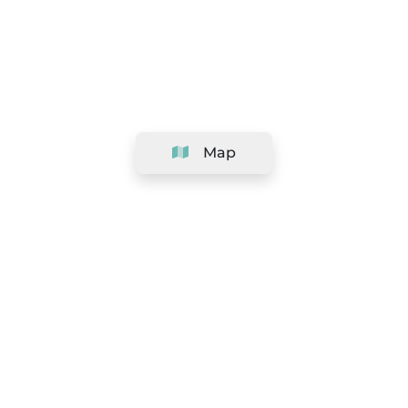
Map
Company
Support
Team
&
Careers
Information for salons