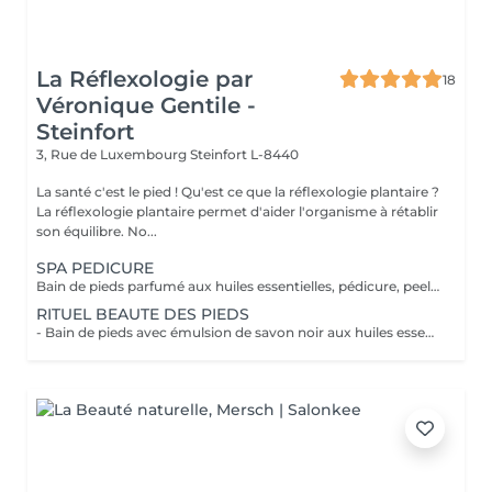
La Réflexologie par
18
Véronique Gentile -
Steinfort
3, Rue de Luxembourg
Steinfort L-8440
La santé c'est le pied ! Qu'est ce que la réflexologie plantaire ?
La réflexologie plantaire permet d'aider l'organisme à rétablir
son équilibre. No...
SPA PEDICURE
Bain de pieds parfumé aux huiles essentielles, pédicure, peeling au sel senteur orientale, masque chaussettes, massage au beurre de karité
RITUEL BEAUTE DES PIEDS
- Bain de pieds avec émulsion de savon noir aux huiles essentielles méthode traditionnel marocaine - Gommage au sel senteur orientale - Collagène masque/chaussettes - Massage des pieds relaxant et défatigant activant ainsi la circulation sanguine et libérant toute les tensions au beurre de karité