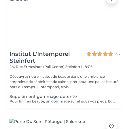
Institut L'Intemporel
536
Steinfort
2A, Rue Ermesinde (Pall Center)
Steinfort L-8416
Découvrez notre institut de beauté dans une ambiance
empreinte de sérénité et de calme, prêt pour une pause beauté
hors du temps. L'Intemporel, trois...
Supplément gommage détente
Pour finir en beauté, un gommage sur et sous vos pieds. Egalement entre les orteils. Pour une meilleure pénétration de la crème pieds. Uniquement avec un service de beauté des pieds / pédicure effectué à l'institut le même jour.