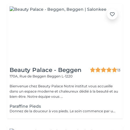
Beauty Palace - Beggen
13
170A, Rue de Beggen
Beggen L-1220
Bienvenue chez Beauty Palace Notre institut vous accueille
dans un espace moderne et chaleureux dédié à la beauté et au
bien-être. Notre équipe vous ...
Paraffine Pieds
Donnez de la douceur à vos pieds. Le soin commence par un gommage de la demi-jambe et des pieds, puis avec un grand pinceau la spécialiste de beauté applique la paraffine chaude sur chaque pieds, ce masque va poser environ 15 min, puis vient le moment de la détente: le modelage des pieds, relaxation suprême. Résultat des pieds doux comme une peau de bébé.