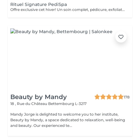
Rituel Signature PediSpa
Offre exclusive cet hiver! Un soin complet, pédicure, exfoliation et masque nourrissant et bain à remous pour une douceur absolue. Un moment cocooning, réconfortant, idéal pour l'hiver. La version avec pause de semi permanent pour des pieds soignés est éclatant tout l'hiver
Beauty by Mandy
178
18 , Rue du Château
Bettembourg L-3217
Mandy Jorge is delighted to welcome you to her institute,
Beauty by Mandy, a space dedicated to relaxation, well-being
and beauty. Our experienced te...