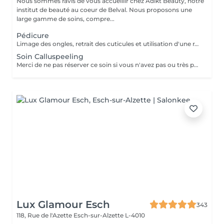
Nous sommes ravis de vous accueillir chez Adikt Beauty, notre
institut de beauté au coeur de Belval. Nous proposons une
large gamme de soins, compre...
Pédicure
Limage des ongles, retrait des cuticules et utilisation d'une râpe spécifique pour éliminer les callosités
Soin Calluspeeling
Merci de ne pas réserver ce soin si vous n'avez pas ou très peu de callosités !!! Limage des ongles, retrait des cuticules, application du soin Calluspeeling qui va éliminer les callosités afin de retrouver des pieds lisses, doux et hydratés. Contre-indications : coupures, ampoules, hyperhidrose, peau irritée, diabète, grossesse (se diriger vers la pédicure)
Lux Glamour Esch
343
118, Rue de l'Azette
Esch-sur-Alzette L-4010