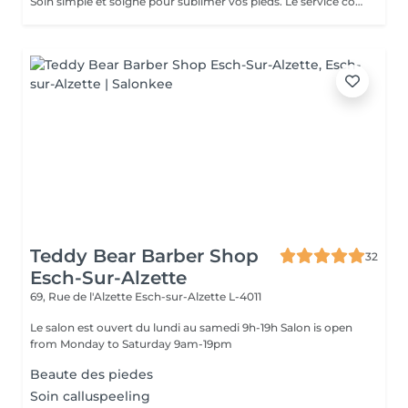
Soin simple et soigné pour sublimer vos pieds. Le service comprend: - Mise en forme des ongles, - Travail des cuticules, Idéal pour des pieds soignés et élégants au quotidien.
Teddy Bear Barber Shop
32
Esch-Sur-Alzette
69, Rue de l'Alzette
Esch-sur-Alzette L-4011
Le salon est ouvert du lundi au samedi 9h-19h Salon is open
from Monday to Saturday 9am-19pm
Beaute des piedes
Soin calluspeeling