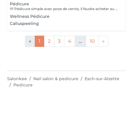
Pédicure
!!!! Pédicure simple avec pose de vernis, il faudra acheter au choix parmi une large gamme de couleur le vernis à 8 €. Ou ramener votre vernis. Temps indicatif celui-ci peut varier en fonction du travail à effectuer.
Wellness Pédicure
Calluspeeling
«
1
2
3
4
...
10
»
Salonkee
Nail salon & pedicure
Esch-sur-Alzette
Pedicure