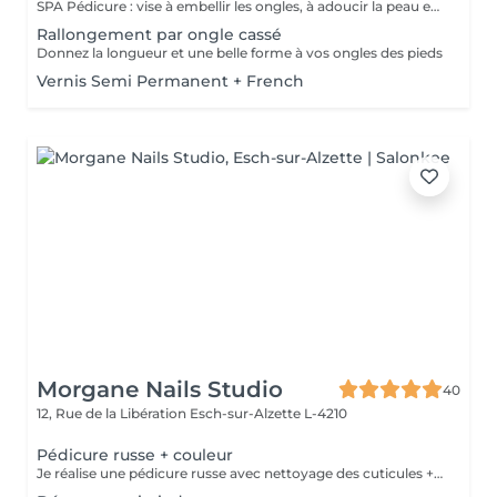
SPA Pédicure : vise à embellir les ongles, à adoucir la peau et à procurer une expérience relaxante. Elle comprend des soins tels que la coupe et la mise en forme des ongles, le polissage et des traitements pour adoucir la peau et les gommages.
Rallongement par ongle cassé
Donnez la longueur et une belle forme à vos ongles des pieds
Vernis Semi Permanent + French
Morgane Nails Studio
40
12, Rue de la Libération
Esch-sur-Alzette L-4210
Pédicure russe + couleur
Je réalise une pédicure russe avec nettoyage des cuticules + pose de vernis semi permanent. Soin des callosités à venir