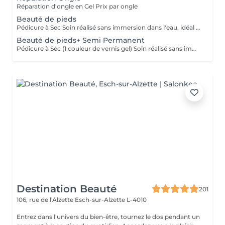
Réparation d'ongle en Gel Prix par ongle
Beauté de pieds
Pédicure à Sec Soin réalisé sans immersion dans l'eau, idéal pour une meilleure durabilité et hygiène. Comprend le retrait des peaux mortes, la beauté des cuticules.
Beauté de pieds+ Semi Permanent
Pédicure à Sec (1 couleur de vernis gel) Soin réalisé sans immersion dans l'eau, idéal pour une meilleure durabilité et hygiène. Comprend le retrait des peaux mortes, la beauté des cuticules, une hydratation profonde des pieds et l'application de vernis gel d'une seule couleur. Toutes autres techniques ou décorations seront comptées séparément.
Destination Beauté
201
106, rue de l'Alzette
Esch-sur-Alzette L-4010
Entrez dans l'univers du bien-être, tournez le dos pendant un