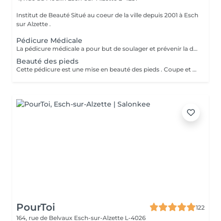
Institut de Beauté Situé au coeur de la ville depuis 2001 à Esch
sur Alzette .
Pédicure Médicale
La pédicure médicale a pour but de soulager et prévenir la douleur, mais également les effets secondaires des pathologies. Cors, durillons, crevasses ou il-de-perdrix sont ainsi traités par une pédicure médicale. Une séance de pédicure médicale en institut se déroule comme suit : Le pied sera désinfecté à lalcool, puis examiné afin de déterminer quels sont les problèmes à traiter ; Une solution antiseptique et détergente (H.A.C.) sera vaporisée sur les pieds ; Les ongles sont doffice coupés, limés et dégagés sur les côtés; Lablation de cors ou durillons se fait en douceur, à laide dun bistouri ; Un ponçage des talons adoucit la peau ; Une désinfection de lensemble du pied se fait à la fin du traitement ; Le pied est séché puis massé avec une crème naturelle spécifique pour les pieds ; Si des zones de risques dinfection persistent, de la pommade antibiotique Fucidin ® est appliquée. Des mèches sont placées en cas d'ongles incarnés. Plusieurs rendez-vous sont à prévoir pour certaines affections telles que les cors (un rendez-vous 7 jours plus tard). Les durillons, ongles incarnés, ils-de-perdrix demandent une certaine régularité (une fois par mois environ) car leur repousse est douloureuse. A noter que le matériel destiné aux soins plantaires est stérilisé par ultrasons, UV et alcool. Pose Vernis: 10 ( Uniquement après un soin des pieds )
Beauté des pieds
Cette pédicure est une mise en beauté des pieds . Coupe et limage des ongles , nettoyage des replis péri-unguéaux et hydratation. (Sans durillons, ni ongles incarnés, ni corps...)
PourToi
122
164, rue de Belvaux
Esch-sur-Alzette L-4026