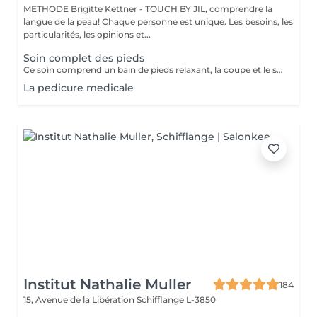
METHODE Brigitte Kettner - TOUCH BY JIL, comprendre la
langue de la peau! Chaque personne est unique. Les besoins, les
particularités, les opinions et...
Soin complet des pieds
Ce soin comprend un bain de pieds relaxant, la coupe et le soin des ongles, le traitement des ongles épaissis, l'élimination des callosités et des cors,le soin des talons secs et abîmés, une hydratation nourrissante ainsi qu'un massage de confort en fin de soin.
La pedicure medicale
Institut Nathalie Muller
184
15, Avenue de la Libération
Schifflange L-3850