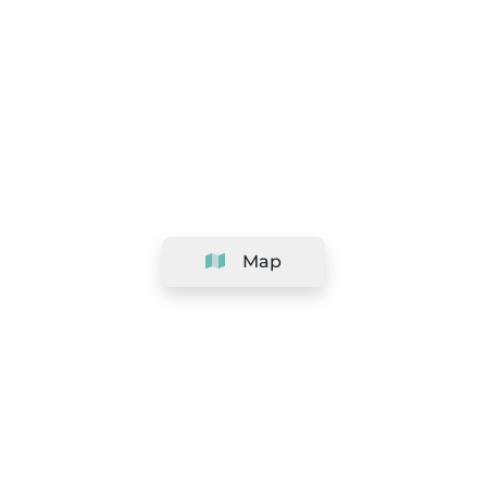
Map
Company
Support
Team
&
Careers