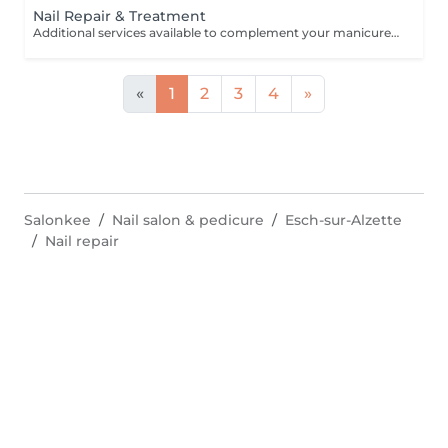
Nail Repair & Treatment
Additional services available to complement your manicure or as standalone treatments. Nail Repair per nail (during service) Minor repair of a single nail (small crack, local damage or broken nail). This option can be added multiple times if more than one nail requires repair. Charged at 3€ per nail for Manicure with Gel Polish services. Nail Repair per nail (walk-in) Repair of one nail without manicure or polish application. Suitable for clients booking a repair only. Onycholysis Treatment per nail Targeted care for nails affected by onycholysis. Performed without polish to support healthy nail recovery. IBX Nail Repair System Professional nail treatment designed to strengthen and restore natural nails. Can be booked alone or combined with gel removal for deeper repair. Gel Polish Removal Gentle and careful removal of gel polish.
«
1
2
3
4
»
Salonkee
Nail salon & pedicure
Esch-sur-Alzette
Nail repair