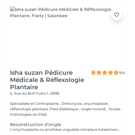
Isha suzan Pédicure
100
Médicale & Réflexologie
Plantaire
5, Rue du Brill
Foetz L-3898
Spécialisée en Orthoplastie , Orthonyxie, onychoplasie ,
réflexologie plantaire ,Pied diabétique , ongle incarné , Toutes
Pathologies du Pied .
Reconstruction d'ongle
L'onychoplastie ou prothèse unguéale remplace totalement ou partiellement l'ongle absent ou déformé. ongle mycosé Ce faux ongle est fabriqué à base d'une résine composite photopolymerisation sous forme de pâte transparente, devenant dure par photopolymérisation par une lampe LED Haute densité.