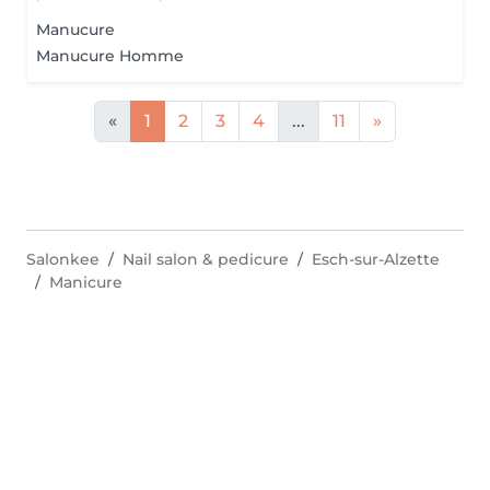
Manucure
Manucure Homme
«
1
2
3
4
...
11
»
Salonkee
Nail salon & pedicure
Esch-sur-Alzette
Manicure