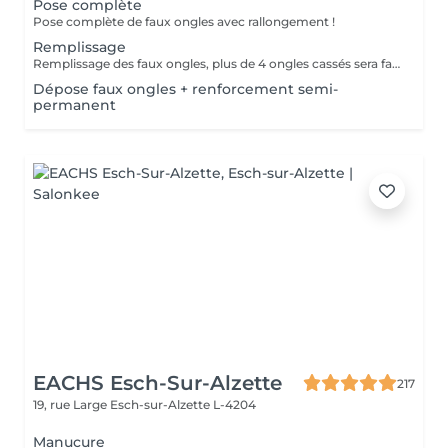
Pose complète
Pose complète de faux ongles avec rallongement !
Remplissage
Remplissage des faux ongles, plus de 4 ongles cassés sera facturé une nouvelle pose !Le remplissage doit être effectué dans les 4 semaines à compter du jour de la pose, les 4 semaines dépassées vous sera facturé un supplément de 10€! Tout changement de format vous sera également facturé !
Dépose faux ongles + renforcement semi-
permanent
EACHS Esch-Sur-Alzette
217
19, rue Large
Esch-sur-Alzette L-4204
Manucure