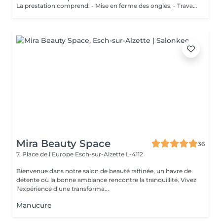
La prestation comprend: - Mise en forme des ongles, - Travail des cuticules pour une finition nette, - Hydratation et légère exfoliation des mains pour une peau douce et soignée. Idéal pour des mains propres, soignées et naturellement élégantes.
Mira Beauty Space
36
7, Place de l’Europe
Esch-sur-Alzette L-4112
Bienvenue dans notre salon de beauté raffinée, un havre de
détente où la bonne ambiance rencontre la tranquillité. Vivez
l'expérience d'une transforma...
Manucure