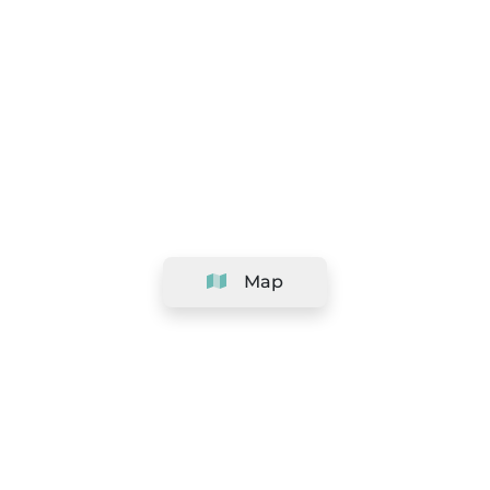
Map
Company
Support
Team
&
Careers