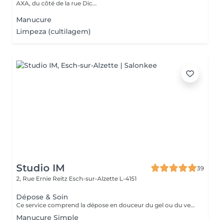
AXA, du côté de la rue Dic...
Manucure
Limpeza (cultilagem)
Studio IM
39
2, Rue Ernie Reitz
Esch-sur-Alzette L-4151
Dépose & Soin
Ce service comprend la dépose en douceur du gel ou du vernis semi-permanent, suivi d'un soin complet de l'ongle naturel. Le soin inclut: - Travail délicat des cuticules, - Limage et nettoyage de l'ongle, - Hydratation et légère exfoliation des mains pour un fini soyeux. Idéal pour préserver la santé et la beauté naturelle de vos ongles avant une nouvelle pose ou simplement pour un entretien régulier.
Manucure Simple