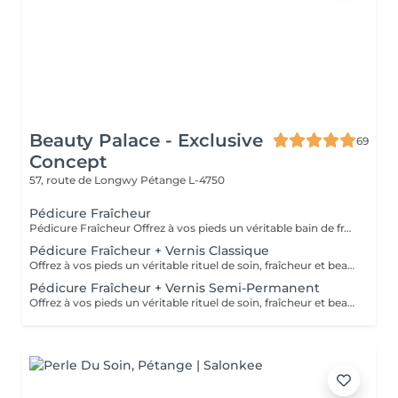
Beauty Palace - Exclusive
69
Concept
57, route de Longwy
Pétange L-4750
Pédicure Fraîcheur
Pédicure Fraîcheur Offrez à vos pieds un véritable bain de fraîcheur ! Ce rituel estival associe un gommage au sel enrichi en huile d'amande douce, un bain de pieds effervescent relaxant et rafraîchissant, puis l'application d'un gel fraîcheur intense jusqu'aux mollets. Idéal pour délasser les pieds fatigués, apporter une agréable sensation de fraîcheur et de légèreté, ou simplement profiter d'un moment de bien-être particulièrement appréciable pendant les fortes chaleurs. Une expérience fraîche, relaxante et revitalisante le soin parfait pour l'été.
Pédicure Fraîcheur + Vernis Classique
Offrez à vos pieds un véritable rituel de soin, fraîcheur et beauté. Cette prestation comprend une pédicure complète, avec soin des ongles et des cuticules, travail des rugosités, suivie d'un gommage au sel enrichi en huile d'amande douce, d'un bain de pieds effervescent relaxant et rafraîchissant, puis de l'application d'un gel fraîcheur intense pouvant être remonté jusqu'aux mollets. Le soin se termine par la pose du vernis classique de votre choix pour des pieds parfaitement soignés et sublimés. Idéal pour délasser les pieds fatigués, apporter une agréable sensation de fraîcheur et de légèreté, ou simplement profiter d'un moment de bien-être particulièrement appréciable pendant les fortes chaleurs. Des pieds doux, frais, soignés et élégamment vernis le rituel parfait pour l'été.
Pédicure Fraîcheur + Vernis Semi-Permanent
Offrez à vos pieds un véritable rituel de soin, fraîcheur et beauté. Cette prestation comprend une pédicure complète, avec soin des ongles et des cuticules, travail des rugosités, suivie d'un gommage au sel enrichi en huile d'amande douce, d'un bain de pieds effervescent relaxant et rafraîchissant, puis de l'application d'un gel fraîcheur intense pouvant être remonté jusqu'aux mollets. Le soin se termine par la pose du vernis classique de votre choix pour des pieds parfaitement soignés et sublimés. Idéal pour délasser les pieds fatigués, apporter une agréable sensation de fraîcheur et de légèreté, ou simplement profiter d'un moment de bien-être particulièrement appréciable pendant les fortes chaleurs. Des pieds doux, frais, soignés et élégamment vernis le rituel parfait pour l'été.