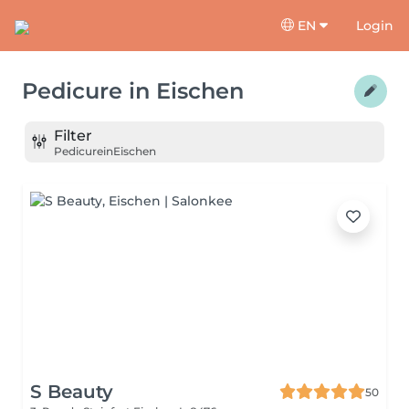
EN
Login
Pedicure
in
Eischen
Filter
Pedicure
in
Eischen
S Beauty
50