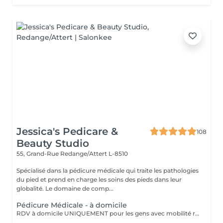
Jessica's Pedicare &
108
Beauty Studio
55, Grand-Rue
Redange/Attert L-8510
Spécialisé dans la pédicure médicale qui traite les pathologies
du pied et prend en charge les soins des pieds dans leur
globalité. Le domaine de comp...
Pédicure Médicale - à domicile
RDV à domicile UNIQUEMENT pour les gens avec mobilité réduit, handicap, sans permit de conduit ou qui reçois régulièrement des services aides à domicile. Selon les disponibilités de 9h15 à 16h30 dans un rayon de 20Km autour de Rédange. S'ajouterons les frais suivants en fonction du lieu de réalisation de la prestation : 0 - 5 Km = 3 6 - 10 Km = 6 11 - 15 Km = 9 16 - 20 Km = 12 > 20 Km = 15