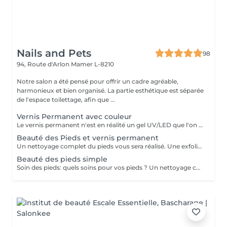
Nails and Pets
98
94, Route d'Arlon
Mamer L-8210
Notre salon a été pensé pour offrir un cadre agréable,
harmonieux et bien organisé. La partie esthétique est séparée
de l'espace toilettage, afin que ...
Vernis Permanent avec couleur
Le vernis permanent n'est en réalité un gel UV/LED que l'on a conditionné dans un flacon afin de faciliter son application. Le vernis permanent est une matière très fine et a effet d'environ de 2 à 3 semaines. Il est associé avec d' une base et d' une finition et s' applique avec un petit pinceau. En effet, le pinceau est déjà intégré et il n'y a plus qu'à l'appliquer sur les ongles de la cliente.
Beauté des Pieds et vernis permanent
Un nettoyage complet du pieds vous sera réalisé. Une exfoliation de la voute plantaire, puis un traitement adaptés vous sera effectué avec une crème hydratante pour finaliser votre soin. Un vernis permanent vous sera posé avec la couleur de votre choix.
Beauté des pieds simple
Soin des pieds: quels soins pour vos pieds ? Un nettoyage complet du pieds vous sera réalisé. Une exfoliation de la voute plantaire, puis un traitement adaptés vous sera effectué avec une crème hydratante pour finaliser votre soin. Le soin durera 40 minute environ (tout dépend du travail à réaliser)