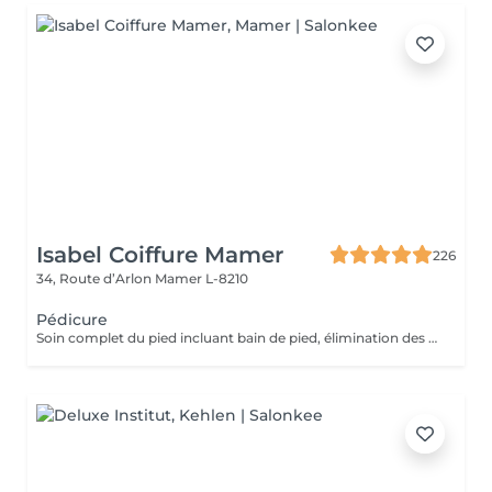
Isabel Coiffure Mamer
226
34, Route d’Arlon
Mamer L-8210
Pédicure
Soin complet du pied incluant bain de pied, élimination des callosité (problème divers, tel que les cors etc) travail complet de l'ongle et des cuticules, gommage et crème hydratante de fin de soin (5 pour pose vernis).