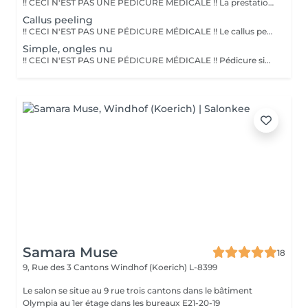
!! CECI N'EST PAS UNE PÉDICURE MÉDICALE !! La prestation n'est effectuée que sur ongles sains, en cas de problème nécessitant un soin ou traitement, je me réserve le droit de refuser la prestation.
Callus peeling
!! CECI N'EST PAS UNE PÉDICURE MÉDICALE !! Le callus peeling est un traitement profond des callosités; La prestation n'est effectuée que sur ongles sains, en cas de problème nécessitant un soin ou traitement, je me réserve le droit de refuser la prestation.
Simple, ongles nu
!! CECI N'EST PAS UNE PÉDICURE MÉDICALE !! Pédicure simple sans semi permanent, La prestation n'est effectuée que sur ongles sains, en cas de problème nécessitant un soin ou traitement, je me réserve le droit de refuser la prestation.
Samara Muse
18
9, Rue des 3 Cantons
Windhof (Koerich) L-8399
Le salon se situe au 9 rue trois cantons dans le bâtiment
Olympia au 1er étage dans les bureaux E21-20-19