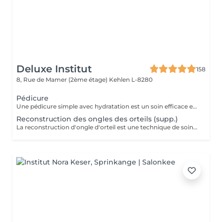
Deluxe Institut
158
8, Rue de Mamer (2ème étage)
Kehlen L-8280
Pédicure
Une pédicure simple avec hydratation est un soin efficace et rapide pour garder vos pieds en bonne santé et hydratés, tout en améliorant leur apparence. Ce soin est parfait pour ceux qui souhaitent entretenir leurs pieds sans avoir besoin d'un bain de pieds. Étapes de la Pédicure Complète "Brésilienne" avec Bains de Pieds : Bain de pieds chaud relaxant, les ongles sont soigneusement coupés, limés et nettoyés. Un polissage peut être effectué pour donner un aspect naturel et brillant à l'ongle. Eliminer les cellules mortes qui s'accumulent à la surface de la peau, ainsi que l'excès de peau qui peut apparaître à certains endroits (comme les cuticules des ongles, les talons ou les coudes). Une crème hydratante riche est appliquée sur l'ensemble des pieds pour nourrir et adoucir la peau. L'hydratation permet de prévenir les zones sèches et de garder les pieds doux et soyeux. Vernis simple ou pose semi-permanent (facultatif) pour tout les soins pedicure.
Reconstruction des ongles des orteils (supp.)
La reconstruction d'ongle d'orteil est une technique de soins esthétiques qui permet de réparer ou de reconstruire un ongle abîmé ou cassé. Grâce à des matériaux spécifiques, ce soin redonne forme à l'ongle et améliore l'apparence des pieds.