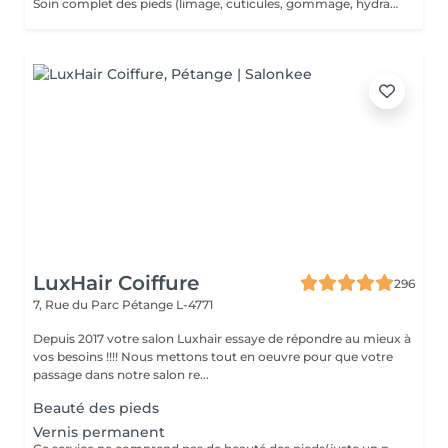
Soin complet des pieds (limage, cuticules, gommage, hydratation), suivi de la pose d'un vernis semi-permanent longue tenue.
LuxHair Coiffure
296
7, Rue du Parc
Pétange L-4771
Depuis 2017 votre salon Luxhair essaye de répondre au mieux à
vos besoins !!!! Nous mettons tout en oeuvre pour que votre
passage dans notre salon re...
Beauté des pieds
Vernis permanent