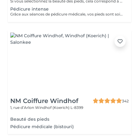
Si vous sélectionnez la beauté des pieds, cela correspond à couper et limer les ongles, repousser et couper les cuticules, râper et masser les pieds. Si vous avez des soucis tels que : cors, ongles incarnés, ongles épaissis, mycoses ou tout autre douleur spécifique merci de sélectionner la pédicure qui est médicale.
Pédicure intense
Grâce aux séances de pédicure médicale, vos pieds sont soignés et traités en profondeur. En termes de soins de soi, les pieds sont souvent la partie du corps oubliée. C'est pourtant l'une de celles qui subit le plus votre quotidien. Ongles incarnés, cors, durillons et autres crevasses, sont des sources d'inconfort qui peuvent aisément être évitées si un soin est apporté assez tôt . Nos séances de pédicure médicale vous permettent une prise en charge complète de vos pieds. Du soin d'entretien au traitement plus profond, vos pieds sont massés, traités et soignés avec toute l'expertise de nos pédicures. Conseillée toutes les 4 semaines.
NM Coiffure Windhof
342
1, rue d’Arlon
Windhof (Koerich) L-8399
Beauté des pieds
Pédicure médicale (bistouri)