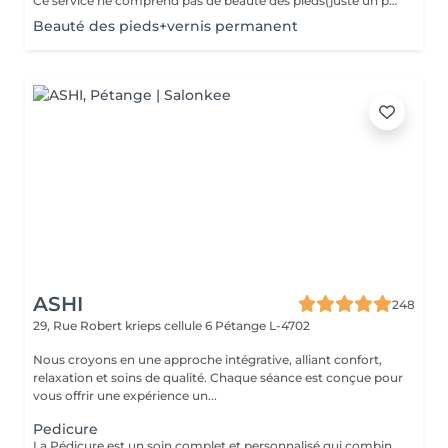
Ce service ne comprend pas de beauté des pieds(juste un petit coup de lime pour remettre en forme) Si vous avez besoin de plus choisissez ce service avec la beauté des pieds ou la pedicure.
Beauté des pieds+vernis permanent
ASHI
248
29, Rue Robert krieps cellule 6
Pétange L-4702
Nous croyons en une approche intégrative, alliant confort,
relaxation et soins de qualité. Chaque séance est conçue pour
vous offrir une expérience un...
Pedicure
La Pédicure est un soin complet et personnalisé qui combine santé des pieds et bien-être. Prendre soin de vos pieds, c'est aussi prendre soin de votre santé globale. Ce que nous offrons : - Diagnostic : Analyse approfondie de l'état de vos pieds pour un soin parfaitement adapté à vos besoins. - Soin de Haute Qualité : Traitement des ongles et de la peau avec des produits de qualité supérieure pour garantir hygiène et confort.