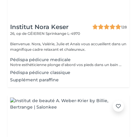
Institut Nora Keser
128
26, op de GÉIEREN
Sprinkange L-4970
Bienvenue. Nora, Valérie, Julie et Anaïs vous accueillent dans un
magnifique cadre relaxant et chaleureux.
Pédispa pédicure medicale
Notre esthéticienne plonge d'abord vos pieds dans un bain hydro-massant parfumé d'huiles essentielles. Ensuite, elle Réalise la pédicure Elle continue la séance avec le gommage de vos pieds jusqu'au mollets avant de les masser en profondeur à l'aide de véritable beurre de Karité, en remontant vers les mollets, activant ainsi la circulation sanguine et libérant toutes les tensions
Pédispa pédicure classique
Supplément paraffine