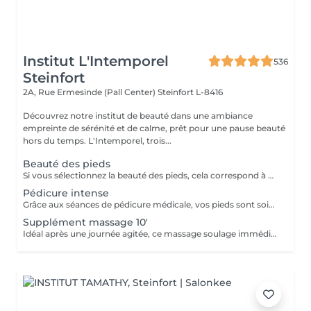
Institut L'Intemporel
536
Steinfort
2A, Rue Ermesinde (Pall Center)
Steinfort L-8416
Découvrez notre institut de beauté dans une ambiance
empreinte de sérénité et de calme, prêt pour une pause beauté
hors du temps. L'Intemporel, trois...
Beauté des pieds
Si vous sélectionnez la beauté des pieds, cela correspond à couper et limer les ongles, repousser et couper mes cuticules, râper et masser les pieds. Si vous avez des soucis tels que : cors, ongles incarnés, ongles épaissis, mycoses ou tout autre douleur spécifique merci de sélectionner la pédicure qui est médicale.
Pédicure intense
Grâce aux séances de pédicure médicale, vos pieds sont soignés et traités en profondeur. En termes de soins de soi, les pieds sont souvent la partie du corps oubliée. C'est pourtant l'une de celles qui subit le plus votre quotidien. Ongles incarnés, cors, durillons et autres crevasses, sont des sources d'inconfort qui peuvent aisément être évitées si un soin est apporté assez tôt . Nos séances de pédicure médicale vous permettent une prise en charge complète de vos pieds. Du soin d'entretien au traitement plus profond, vos pieds sont massés, traités et soignés avec toute l'expertise de nos pédicures. Conseillée toutes les 4 semaines.
Supplément massage 10'
Idéal après une journée agitée, ce massage soulage immédiatement vos pieds.