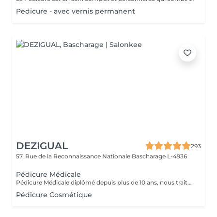
Pedicure - avec vernis permanent
DEZIGUAL
293
57, Rue de la Reconnaissance Nationale
Bascharage L-4936
Pédicure Médicale
Pédicure Médicale diplômé depuis plus de 10 ans, nous traitons tout type d'affection du pied comme les cors, durillons, ongles incarnés, onychomycose, hygromage afin de soulager, soigner et prévenir toutes les affections du pied. Notre matériel est désinfecté et stérilisé avec des produits de podologie appropriés, pour vous garantir une hygiène complète. Complété votre pédicure Médicale par une réflexologie plantaire pour vous redonner légèreté et bien être totale.
Pédicure Cosmétique