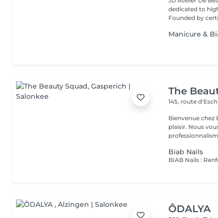
JD Atelier De Be
dedicated to high
Founded by certif
Manicure & B
The Beau
145, route d'Esc
Bienvenue chez B
plaisir. Nous vou
professionnalisme
Biab Nails
ÔDALYA