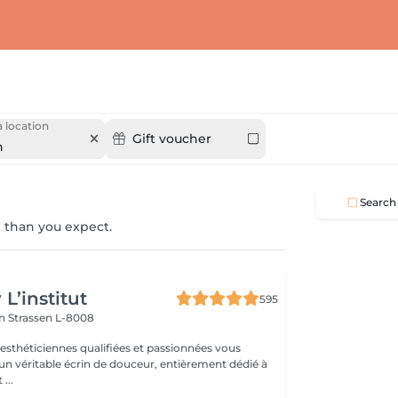
 location
Gift voucher
n
Search
 than you expect.
L’institut
595
on
Strassen L-8008
 esthéticiennes qualifiées et passionnées vous
 un véritable écrin de douceur, entièrement dédié à
...