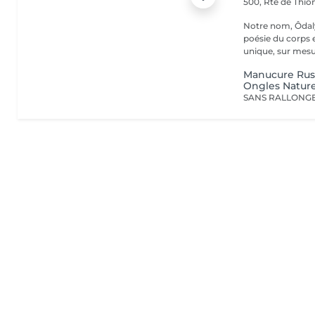
500, Rte de Thion
Notre nom, Ôdaly
poésie du corps 
unique, sur mesur
Manucure Rus
Ongles Nature