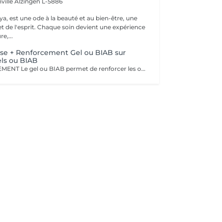
ville
Alzingen L-5886
a, est une ode à la beauté et au bien-être, une
et de l'esprit. Chaque soin devient une expérience
e,...
se + Renforcement Gel ou BIAB sur
ls ou BIAB
SANS RALLONGEMENT Le gel ou BIAB permet de renforcer les ongles naturels pour une tenue jusqu'à 4 semaines. Après diagnostic, nous vous conseillons sur le choix de la technique en fonction de la nature de vos ongles. Tout notre matériel est à usage unique et/ou stérilisé pour garantir une hygiène irréprochable durant votre prestation.