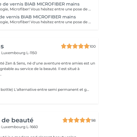
e de vernis BIAB MICROFIBER mains
Nouvelle technologie, Microfiber! Vous hésitez entre une pose de vernis permanent et la manucure gel ? Vos ongles sont cassants, mous, rongés et fragilisés par les poses du gel ou du semi-permanent ? Vous ne parvenez pas à garder une jolie longueur ? Contrairement au gel semi-permanent, le BIAB est dépourvu d'actifs chimiques susceptibles d'abîmer les ongles et est certifié vegan et cruelty-free. Découvrez votre nouvelle manucure chouchou: Le BIAB. Un traitement sain et efficace pour renforcer vos ongles et leur offrir une nouvelle santé! Enrichi en fibres synthétiques pour la résistance et la flexibilité, en vitamine E et calcium pour les soigner, le BIAB vous apporte une très bonne adhérence même sur les ongles difficiles. Grâce à sa couche de base extra forte et durable, le BIAB vous apportera une tenue de 3 à 4 semaines.
de vernis BIAB MICROFIBER mains
Nouvelle technologie, Microfiber! Vous hésitez entre une pose de vernis permanent et la manucure gel ? Vos ongles sont cassants, mous, rongés et fragilisés par les poses du gel ou du semi-permanent ? Vous ne parvenez pas à garder une jolie longueur ? Contrairement au gel semi-permanent, le BIAB est dépourvu d'actifs chimiques susceptibles d'abîmer les ongles et est certifié vegan et cruelty-free. Découvrez votre nouvelle manucure chouchou: Le BIAB. Un traitement sain et efficace pour renforcer vos ongles et leur offrir une nouvelle santé! Enrichi en fibres synthétiques pour la résistance et la flexibilité, en vitamine E et calcium pour les soigner, le BIAB vous apporte une très bonne adhérence même sur les ongles difficiles. Grâce à sa couche de base extra forte et durable, le BIAB vous apportera une tenue de 3 à 4 semaines.
ns
100
n
Luxembourg L-1150
auté Zen & Sens, né d'une aventure entre amies est un
agréable au service de la beauté. Il est situé à
.
BIAB(builder in a bottle) L'alternative entre semi permanent et gel, le tout dans une formule vegan et sans actifs chimiques agressifs. Il combine les avantages du semi-permanent par sa rapidité et ceux du gel par sa solidité. Grace a lui l'ongle est uniforme,il peut etre rallongé et fortifié.
r de beauté
98
e
Luxembourg L-1660