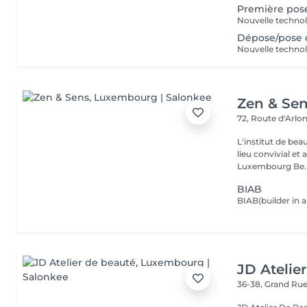
Première pos
Dépose/pose 
Zen & Se
72, Route d'Arlo
L'institut de be
lieu convivial et 
Luxembourg Be..
BIAB
JD Atelie
36-38, Grand Ru