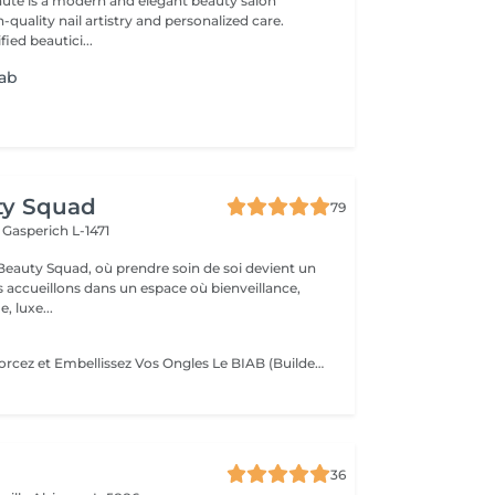
auté is a modern and elegant beauty salon
-quality nail artistry and personalized care.
ied beautici...
iab
ty Squad
79
h
Gasperich L-1471
eauty Squad, où prendre soin de soi devient un
s accueillons dans un espace où bienveillance,
, luxe...
BIAB Nails : Renforcez et Embellissez Vos Ongles Le BIAB (Builder In A Bottle) est une base semi-permanente innovante qui renforce vos ongles naturels tout en leur apportant une finition lisse et élégante. Idéal pour les ongles fragiles ou en quête de longueur, il offre une tenue longue durée sans abîmer la plaque de l'ongle. La manucure russe et le massage des mains sont automatiquement inclus dans la prestation. Nous mettons un point d'honneur à vous offrir un environnement aux conditions d'hygiène strictes : matériel désinfecté, stérilisé, à usage unique. La base teintée, pour un résultat propre et naturelle. La couleur simple, pour un résultat élégant. Vous pouvez également vous laisser tenter par une french, de la déco' ou même laisser carte blanche à votre esthéticienne, pour plus d'exclusivité !. Tester c'est l'adopter !
36