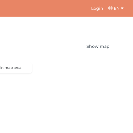
Login
EN
Show map
 in map area