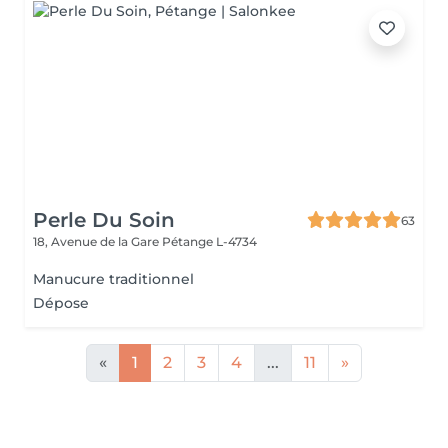
Perle Du Soin
63
18, Avenue de la Gare
Pétange L-4734
Manucure traditionnel
Dépose
«
1
2
3
4
...
11
»