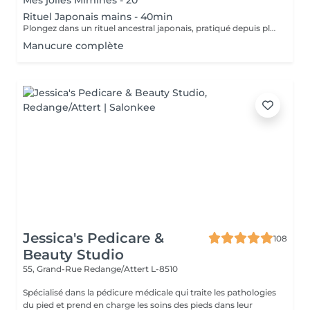
Mes jolies Mimines - 20'
Rituel Japonais mains - 40min
Plongez dans un rituel ancestral japonais, pratiqué depuis plus de 400 ans, pour redonner force, éclat et vitalité à vos ongles. Véritable soin « SOS » pour les ongles fragilisés, cassants ou dédoublés, la manucure japonaise nourrit et fortifie grâce à des ingrédients 100 % naturels : cire d'abeille, thé rouge, algues, bambou, jojoba, zinc, vitamine A et minéraux. L'effet est immédiat : les ongles retrouvent leur brillance naturelle, se renforcent et prennent une teinte rosée lumineuse sans aucun produit chimique. Ce soin stimule la circulation sanguine, améliore la croissance et la qualité de l'ongle, et laisse vos mains douces et soignées. Idéal pour faire une pause entre deux vernis ou poses, ou simplement offrir à vos mains un moment de pure régénération naturelle.
Manucure complète
Jessica's Pedicare &
108
Beauty Studio
55, Grand-Rue
Redange/Attert L-8510
Spécialisé dans la pédicure médicale qui traite les pathologies
du pied et prend en charge les soins des pieds dans leur