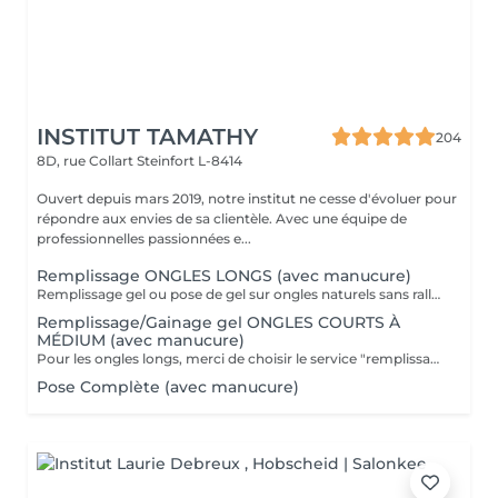
INSTITUT TAMATHY
204
8D, rue Collart
Steinfort L-8414
Ouvert depuis mars 2019, notre institut ne cesse d'évoluer pour
répondre aux envies de sa clientèle. Avec une équipe de
professionnelles passionnées e...
Remplissage ONGLES LONGS (avec manucure)
Remplissage gel ou pose de gel sur ongles naturels sans rallongement. Si vous souhaitez une décoration, pensez à rajouter décor ongle.
Remplissage/Gainage gel ONGLES COURTS À
MÉDIUM (avec manucure)
Pour les ongles longs, merci de choisir le service "remplissage ongles longs". Remplissage gel ou pose de gel sur ongles naturels sans rallongement. Si vous souhaitez une décoration, pensez à rajouter décor ongle.
Pose Complète (avec manucure)