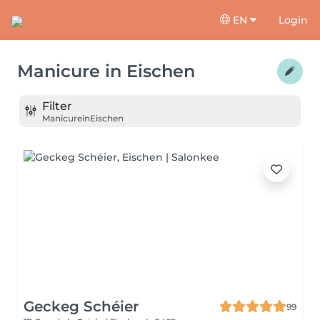
EN
Login
Manicure
in
Eischen
Filter
Manicure
in
Eischen
Geckeg Schéier
99