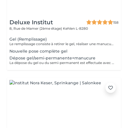
Deluxe Institut
158
8, Rue de Mamer (2ème étage)
Kehlen L-8280
Gel (Remplissage)
Le remplissage consiste à retirer le gel, réaliser une manucure et poser de nouveau du gel. Veuillez noter qu'un supplément de 3 € sera ajouté si vous avez des ongles cassés. Si plus de 4 ongles sont cassés, le tarif d'une pose complète sera appliqué. Le prix étudiant est appliqué aux enfants des clientes habituelles.
Nouvelle pose complète gel
Dépose gel/semi-permanente+manucure
La dépose du gel ou du semi-permanent est effectuée avec soin afin de préserver la couche naturelle de l'ongle. Une fois la dépose réalisée, une manucure est réalisée pour un résultat parfait, suivie de l'application d'un vernis, ou d'une base hydratante et durcisseur pour renforcer et protéger les ongles.