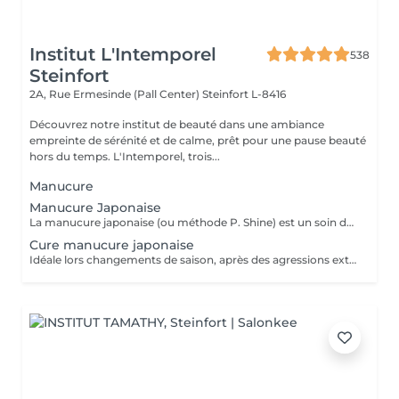
Institut L'Intemporel
538
Steinfort
2A, Rue Ermesinde (Pall Center)
Steinfort L-8416
Découvrez notre institut de beauté dans une ambiance
empreinte de sérénité et de calme, prêt pour une pause beauté
hors du temps. L'Intemporel, trois...
Manucure
Manucure Japonaise
La manucure japonaise (ou méthode P. Shine) est un soin de beauté naturel et ancestral visant à renforcer, nourrir et faire briller les ongles sans vernis ni gel. En utilisant des produits naturels comme la cire d'abeille, des minéraux, et de la poudre de perle, elle rend les ongles sains, forts et brillants avec un effet miroir, idéal pour réparer les ongles abîmés (après gel ou semi-permanent, grossesse...). Convient aux ongles naturels fragiles, mous, cassants ou dédoublés, mais aussi simplement pour offrir une période de repos et de soin aux ongles. Possible en cure : 5 + 1 gratuite ou 10 + 2 gratuites
Cure manucure japonaise
Idéale lors changements de saison, après des agressions extérieures / poses de semi permanent ou simplement pour retrouver des ongles naturels beaux et sains, la cure permet de : - renforcer les ongles - limiter la casse et le dédoublement - réhydrater la plaque de l'ongle - retrouver des ongles plus sains et résistants 5 manucures + 1 offerte