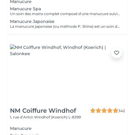
Manucure
Manucure Spa
Un soin des mains complet composé d'une manucure suivie d'un gommage et pour terminer un bain de paraffine pour des mains douces et lisses.
Manucure Japonaise
La manucure japonaise (ou méthode P. Shine) est un soin de beauté naturel et ancestral visant à renforcer, nourrir et faire briller les ongles sans vernis ni gel. En utilisant des produits naturels comme la cire d'abeille, des minéraux, et de la poudre de perle, elle rend les ongles sains, forts et brillants avec un effet miroir, idéal pour réparer les ongles abîmés (après gel ou semi-permanent, grossesse...). Convient aux ongles naturels fragiles, mous, cassants ou dédoublés, mais aussi simplement pour offrir une période de repos et de soin aux ongles.
NM Coiffure Windhof
342
1, rue d’Arlon
Windhof (Koerich) L-8399
Manucure