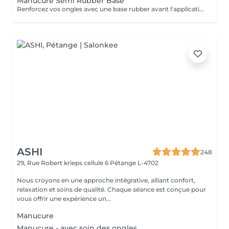
Manucure Semi Rubber Base
Renforcez vos ongles avec une base rubber avant l'application du vernis semi-permanent. Idéal pour les ongles mous ou fragiles, ce service offre une meilleure tenue et un aspect plus lisse.
ASHI
248
29, Rue Robert krieps cellule 6
Pétange L-4702
Nous croyons en une approche intégrative, alliant confort,
relaxation et soins de qualité. Chaque séance est conçue pour
vous offrir une expérience un...
Manucure
Manucure - avec soin des ongles