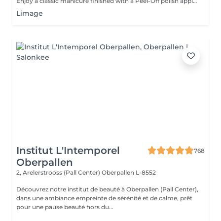
Enjoy a classic manicure finished with a Peel-Off polish application. This innovative system provides a glossy, long-lasting finish. Cured under an LED lamp, the polish is instantly dry, so there is no smudging, no dents, and no marks after your appointment. I do not use traditional nail polish because Peel-Off systems are gentler on natural nails, have less odour, last longer, and can be removed more gently.
Limage
Institut L'Intemporel
768
Oberpallen
2, Arelerstrooss (Pall Center)
Oberpallen L-8552
Découvrez notre institut de beauté à Oberpallen (Pall Center),
dans une ambiance empreinte de sérénité et de calme, prêt
pour une pause beauté hors du...