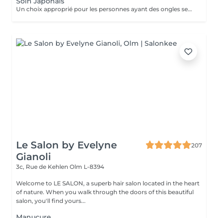
Soin Japonais
Un choix approprié pour les personnes ayant des ongles secs , cassant ou abimé . Des produits naturel qui permettent de restaurer la brillance , la bonne santé de vos ongles. Soin détox de vos ongles
Le Salon by Evelyne
207
Gianoli
3c, Rue de Kehlen
Olm L-8394
Welcome to LE SALON, a superb hair salon located in the heart
of nature. When you walk through the doors of this beautiful
salon, you'll find yours...
Manucure