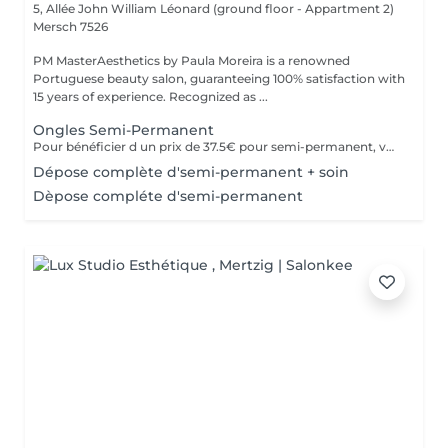
5, Allée John William Léonard (ground floor - Appartment 2)
Mersch 7526
PM MasterAesthetics by Paula Moreira is a renowned
Portuguese beauty salon, guaranteeing 100% satisfaction with
15 years of experience. Recognized as ...
Ongles Semi-Permanent
Pour bénéficier d un prix de 37.5€ pour semi-permanent, vous devez acheter une seule fois le kit individuel avec tout le matériel non jetable nécessaire, qui sera conserve pour nous, pour le futurs rendez-vous, garantissant ainsi une meilleure hygiène.* *renouvelable chaque année.
Dépose complète d'semi-permanent + soin
Dèpose compléte d'semi-permanent