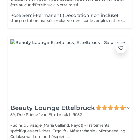
être au cur d'Ettelbruck. Notre missi...
Pose Semi-Permanent (Dècoration non incluse)
Une prestation réalisée exclusivement sur les ongles naturels, pour une couleur brillante et durable pendant plusieurs semaines. * Préparation de l'ongle naturel * Travail des cuticules * Mise en forme des ongles * Application du vernis semi-permanent * Finition brillante
Beauty Lounge Ettelbruck
97
5A, Rue Prince Jean
Ettelbruck L-9052
- Soins du visage (Maria Galland, Payot) - Traitements
spécifiques anti-rides (Ergolift - Mésothérapie - Microneedling -
Colplasma -Luminothérapie) - ...