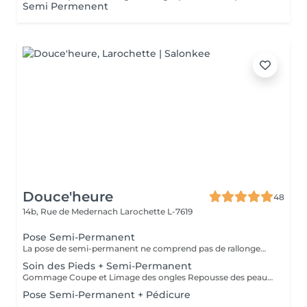
Semi Permenent
Douce'heure
48
14b, Rue de Medernach
Larochette L-7619
Pose Semi-Permanent
La pose de semi-permanent ne comprend pas de rallongement des ongles. Si vous souhaitez plus de longueur, merci de sélectionner l'option pose complète avec rallongement
Soin des Pieds + Semi-Permanent
Gommage Coupe et Limage des ongles Repousse des peaux mortes Coupe des cuticules Pose de semi-permanent Massage des pieds Masque hydratant
Pose Semi-Permanent + Pédicure