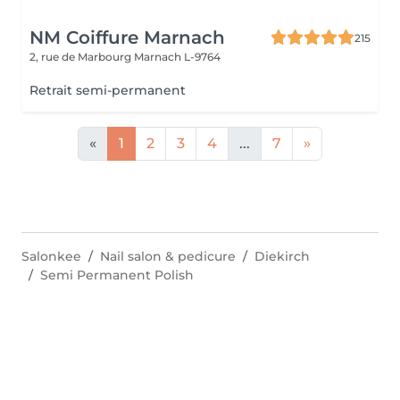
NM Coiffure Marnach
215
2, rue de Marbourg
Marnach L-9764
Retrait semi-permanent
«
1
2
3
4
...
7
»
Salonkee
Nail salon & pedicure
Diekirch
Semi Permanent Polish