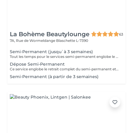
La Bohème Beautylounge
63
7A, Rue de Wormeldange
Blaschette L-7390
Semi-Permanent (jusqu`à 3 semaines)
Tout les temps pour le services semi-permanent englobe le retrait du semi-permanent qui est déjà sur les ongles)
Dépose Semi-Permanent
Ce service englobe le retrait complet du semi-permanent et une manucure avec une base fortifiante transparente en vernis simple. ATTENTION : uniquement pour ceux qui ne souhaite pas refaire un semi-permanent
Semi-Permanent (à partir de 3 semaines)