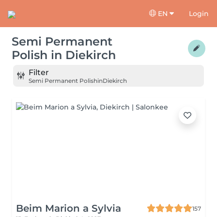
EN
Login
Semi Permanent
Polish
in
Diekirch
Filter
Semi Permanent Polish
in
Diekirch
Beim Marion a Sylvia
157