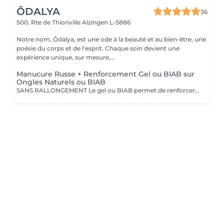
ÔDALYA
36
500, Rte de Thionville
Alzingen L-5886
Notre nom, Ôdalya, est une ode à la beauté et au bien-être, une
poésie du corps et de l'esprit. Chaque soin devient une
expérience unique, sur mesure,...
Manucure Russe + Renforcement Gel ou BIAB sur
Ongles Naturels ou BIAB
SANS RALLONGEMENT Le gel ou BIAB permet de renforcer les ongles naturels pour une tenue jusqu'à 4 semaines. Après diagnostic, nous vous conseillons sur le choix de la technique en fonction de la nature de vos ongles. Tout notre matériel est à usage unique et/ou stérilisé pour garantir une hygiène irréprochable durant votre prestation.