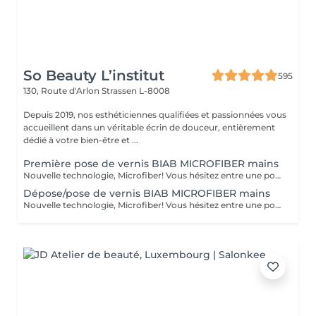
So Beauty L’institut
595
130, Route d'Arlon
Strassen L-8008
Depuis 2019, nos esthéticiennes qualifiées et passionnées vous
accueillent dans un véritable écrin de douceur, entièrement
dédié à votre bien-être et ...
Première pose de vernis BIAB MICROFIBER mains
Nouvelle technologie, Microfiber! Vous hésitez entre une pose de vernis permanent et la manucure gel ? Vos ongles sont cassants, mous, rongés et fragilisés par les poses du gel ou du semi-permanent ? Vous ne parvenez pas à garder une jolie longueur ? Contrairement au gel semi-permanent, le BIAB est dépourvu d'actifs chimiques susceptibles d'abîmer les ongles et est certifié vegan et cruelty-free. Découvrez votre nouvelle manucure chouchou: Le BIAB. Un traitement sain et efficace pour renforcer vos ongles et leur offrir une nouvelle santé! Enrichi en fibres synthétiques pour la résistance et la flexibilité, en vitamine E et calcium pour les soigner, le BIAB vous apporte une très bonne adhérence même sur les ongles difficiles. Grâce à sa couche de base extra forte et durable, le BIAB vous apportera une tenue de 3 à 4 semaines.
Dépose/pose de vernis BIAB MICROFIBER mains
Nouvelle technologie, Microfiber! Vous hésitez entre une pose de vernis permanent et la manucure gel ? Vos ongles sont cassants, mous, rongés et fragilisés par les poses du gel ou du semi-permanent ? Vous ne parvenez pas à garder une jolie longueur ? Contrairement au gel semi-permanent, le BIAB est dépourvu d'actifs chimiques susceptibles d'abîmer les ongles et est certifié vegan et cruelty-free. Découvrez votre nouvelle manucure chouchou: Le BIAB. Un traitement sain et efficace pour renforcer vos ongles et leur offrir une nouvelle santé! Enrichi en fibres synthétiques pour la résistance et la flexibilité, en vitamine E et calcium pour les soigner, le BIAB vous apporte une très bonne adhérence même sur les ongles difficiles. Grâce à sa couche de base extra forte et durable, le BIAB vous apportera une tenue de 3 à 4 semaines.