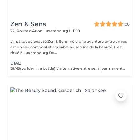
Zen & Sens
100
72, Route d'Arlon
Luxembourg L-1150
L'institut de beauté Zen & Sens, né d'une aventure entre amies
est un lieu convivial et agréable au service de la beauté. Il est
situé à Luxembourg Be...
BIAB
BIAB(builder in a bottle) L'alternative entre semi permanent et gel, le tout dans une formule vegan et sans actifs chimiques agressifs. Il combine les avantages du semi-permanent par sa rapidité et ceux du gel par sa solidité. Grace a lui l'ongle est uniforme,il peut etre rallongé et fortifié.