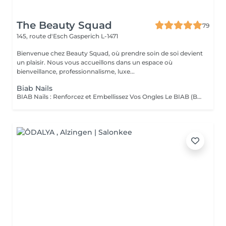
The Beauty Squad
79
145, route d'Esch
Gasperich L-1471
Bienvenue chez Beauty Squad, où prendre soin de soi devient
un plaisir. Nous vous accueillons dans un espace où
bienveillance, professionnalisme, luxe...
Biab Nails
BIAB Nails : Renforcez et Embellissez Vos Ongles Le BIAB (Builder In A Bottle) est une base semi-permanente innovante qui renforce vos ongles naturels tout en leur apportant une finition lisse et élégante. Idéal pour les ongles fragiles ou en quête de longueur, il offre une tenue longue durée sans abîmer la plaque de l'ongle. La manucure russe et le massage des mains sont automatiquement inclus dans la prestation. Nous mettons un point d'honneur à vous offrir un environnement aux conditions d'hygiène strictes : matériel désinfecté, stérilisé, à usage unique. La base teintée, pour un résultat propre et naturelle. La couleur simple, pour un résultat élégant. Vous pouvez également vous laisser tenter par une french, de la déco' ou même laisser carte blanche à votre esthéticienne, pour plus d'exclusivité !. Tester c'est l'adopter !