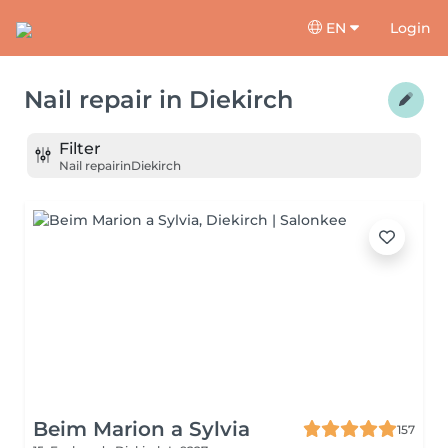
EN
Login
Nail repair
in
Diekirch
Filter
Nail repair
in
Diekirch
Beim Marion a Sylvia
157