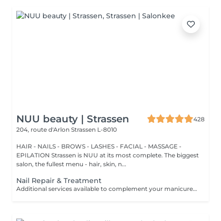
NUU beauty | Strassen
428
204, route d'Arlon
Strassen L-8010
HAIR - NAILS - BROWS - LASHES - FACIAL - MASSAGE -
EPILATION Strassen is NUU at its most complete. The biggest
salon, the fullest menu - hair, skin, n...
Nail Repair & Treatment
Additional services available to complement your manicure or as standalone treatments. Nail Repair per nail (during service) Minor repair of a single nail (small crack, local damage or broken nail). This option can be added multiple times if more than one nail requires repair. Charged at 3€ per nail for Manicure with Gel Polish services. Nail Repair per nail (walk-in) Repair of one nail without manicure or polish application. Suitable for clients booking a repair only. Onycholysis Treatment per nail Targeted care for nails affected by onycholysis. Performed without polish to support healthy nail recovery. IBX Nail Repair System Professional nail treatment designed to strengthen and restore natural nails. Can be booked alone or combined with gel removal for deeper repair. Gel Polish Removal Gentle and careful removal of gel polish.