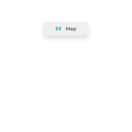
Map
Company
Support
Team
&
Careers
Information for salons
Legal
Exercise withdrawal right