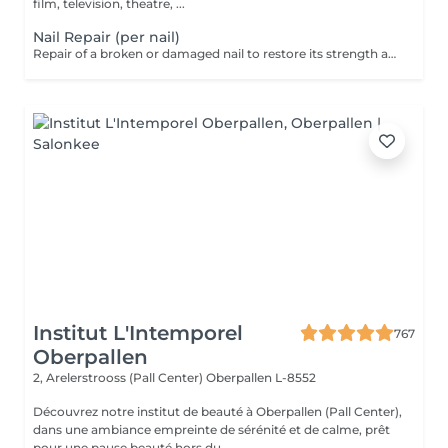
film, television, theatre, ...
Nail Repair (per nail)
Repair of a broken or damaged nail to restore its strength and appearance. Price per nail. Free within 7 days of your appointment. From day 8 onwards, the repair will be charged.
Institut L'Intemporel
767
Oberpallen
2, Arelerstrooss (Pall Center)
Oberpallen L-8552
Découvrez notre institut de beauté à Oberpallen (Pall Center),
dans une ambiance empreinte de sérénité et de calme, prêt
pour une pause beauté hors du...