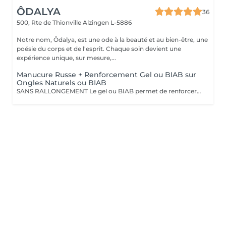
ÔDALYA
36
500, Rte de Thionville
Alzingen L-5886
Notre nom, Ôdalya, est une ode à la beauté et au bien-être, une
poésie du corps et de l'esprit. Chaque soin devient une
expérience unique, sur mesure,...
Manucure Russe + Renforcement Gel ou BIAB sur
Ongles Naturels ou BIAB
SANS RALLONGEMENT Le gel ou BIAB permet de renforcer les ongles naturels pour une tenue jusqu'à 4 semaines. Après diagnostic, nous vous conseillons sur le choix de la technique en fonction de la nature de vos ongles. Tout notre matériel est à usage unique et/ou stérilisé pour garantir une hygiène irréprochable durant votre prestation.