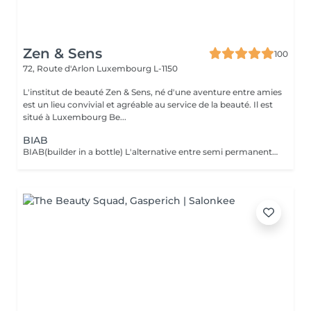
Zen & Sens
100
72, Route d'Arlon
Luxembourg L-1150
L'institut de beauté Zen & Sens, né d'une aventure entre amies
est un lieu convivial et agréable au service de la beauté. Il est
situé à Luxembourg Be...
BIAB
BIAB(builder in a bottle) L'alternative entre semi permanent et gel, le tout dans une formule vegan et sans actifs chimiques agressifs. Il combine les avantages du semi-permanent par sa rapidité et ceux du gel par sa solidité. Grace a lui l'ongle est uniforme,il peut etre rallongé et fortifié.