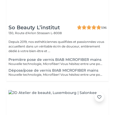
So Beauty L’institut
596
130, Route d'Arlon
Strassen L-8008
Depuis 2019, nos esthéticiennes qualifiées et passionnées vous
accueillent dans un véritable écrin de douceur, entièrement
dédié à votre bien-être et ...
Première pose de vernis BIAB MICROFIBER mains
Nouvelle technologie, Microfiber! Vous hésitez entre une pose de vernis permanent et la manucure gel ? Vos ongles sont cassants, mous, rongés et fragilisés par les poses du gel ou du semi-permanent ? Vous ne parvenez pas à garder une jolie longueur ? Contrairement au gel semi-permanent, le BIAB est dépourvu d'actifs chimiques susceptibles d'abîmer les ongles et est certifié vegan et cruelty-free. Découvrez votre nouvelle manucure chouchou: Le BIAB. Un traitement sain et efficace pour renforcer vos ongles et leur offrir une nouvelle santé! Enrichi en fibres synthétiques pour la résistance et la flexibilité, en vitamine E et calcium pour les soigner, le BIAB vous apporte une très bonne adhérence même sur les ongles difficiles. Grâce à sa couche de base extra forte et durable, le BIAB vous apportera une tenue de 3 à 4 semaines.
Dépose/pose de vernis BIAB MICROFIBER mains
Nouvelle technologie, Microfiber! Vous hésitez entre une pose de vernis permanent et la manucure gel ? Vos ongles sont cassants, mous, rongés et fragilisés par les poses du gel ou du semi-permanent ? Vous ne parvenez pas à garder une jolie longueur ? Contrairement au gel semi-permanent, le BIAB est dépourvu d'actifs chimiques susceptibles d'abîmer les ongles et est certifié vegan et cruelty-free. Découvrez votre nouvelle manucure chouchou: Le BIAB. Un traitement sain et efficace pour renforcer vos ongles et leur offrir une nouvelle santé! Enrichi en fibres synthétiques pour la résistance et la flexibilité, en vitamine E et calcium pour les soigner, le BIAB vous apporte une très bonne adhérence même sur les ongles difficiles. Grâce à sa couche de base extra forte et durable, le BIAB vous apportera une tenue de 3 à 4 semaines.