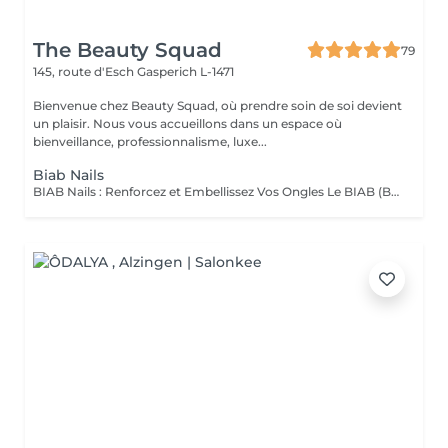
The Beauty Squad
79
145, route d'Esch
Gasperich L-1471
Bienvenue chez Beauty Squad, où prendre soin de soi devient
un plaisir. Nous vous accueillons dans un espace où
bienveillance, professionnalisme, luxe...
Biab Nails
BIAB Nails : Renforcez et Embellissez Vos Ongles Le BIAB (Builder In A Bottle) est une base semi-permanente innovante qui renforce vos ongles naturels tout en leur apportant une finition lisse et élégante. Idéal pour les ongles fragiles ou en quête de longueur, il offre une tenue longue durée sans abîmer la plaque de l'ongle. La manucure russe et le massage des mains sont automatiquement inclus dans la prestation. Nous mettons un point d'honneur à vous offrir un environnement aux conditions d'hygiène strictes : matériel désinfecté, stérilisé, à usage unique. La base teintée, pour un résultat propre et naturelle. La couleur simple, pour un résultat élégant. Vous pouvez également vous laisser tenter par une french, de la déco' ou même laisser carte blanche à votre esthéticienne, pour plus d'exclusivité !. Tester c'est l'adopter !