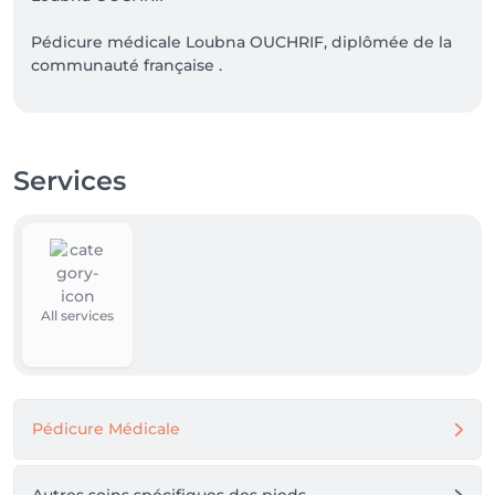
Pédicure médicale Loubna OUCHRIF, diplômée de la 
communauté française .

J’ai effectué diverses formations complémentaires à 
mon métier, en réflexologie, aromathérapie; mais 
aussi des formations continues à l’école de podologie 
Services
Ruck à Neuenburg en Allemagne.

J’exerce à mon cabinet situé au rez-de-chaussée du 
centre médical de Wincrange.

All services
Pédicure Médicale