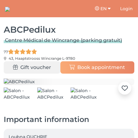
EN
Login
ABCPedilux
Centre Médical de Wincrange (parking gratuit)
77
43, Haaptstrooss
Wincrange L-9780
Gift voucher
Book appointment
Important information
Loubna OUCHRIF
