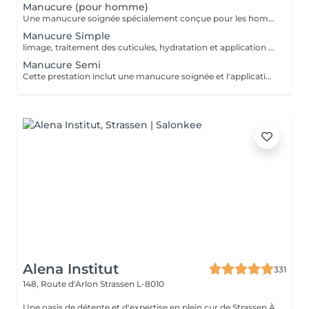
Manucure (pour homme)
Une manucure soignée spécialement conçue pour les hommes. Nettoyage des cuticules, limage des ongles, hydratation des mains, et finition naturelle. Idéal pour une apparence propre et professionnelle.
Manucure Simple
limage, traitement des cuticules, hydratation et application d'un vernis transparent ou coloré classique. Parfait pour un entretien régulier.
Manucure Semi
Cette prestation inclut une manucure soignée et l'application d'un vernis semi-permanent de la couleur de votre choix.
Alena Institut
331
148, Route d'Arlon
Strassen L-8010
Une oasis de détente et d'expertise en plein cur de Strassen À