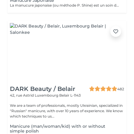
Manucure Japonaise
La manucure japonaise (ou méthode P. Shine) est un soin de beauté naturel et ancestral visant à renforcer, nourrir et faire briller les ongles sans vernis ni gel. En utilisant des produits naturels comme la cire d'abeille, des minéraux, et de la poudre de perle, elle rend les ongles sains, forts et brillants avec un effet miroir, idéal pour réparer les ongles abîmés (après gel ou semi-permanent, grossesse...). Convient aux ongles naturels fragiles, mous, cassants ou dédoublés, mais aussi simplement pour offrir une période de repos et de soin aux ongles. Possible en cure : 5 + 1 gratuite ou 10 + 2 gratuites
DARK Beauty / Belair
482
42, rue Astrid
Luxembourg Belair L-1143
We are a team of professionals, mostly Ukrainian, specialized in
"Russian" manicure, with over 10 years of experience. We know
which techniques to us...
Manicure (man/woman/kid) with or without
simple polish