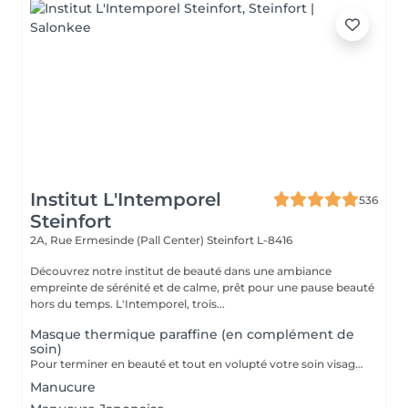
Institut L'Intemporel
536
Steinfort
2A, Rue Ermesinde (Pall Center)
Steinfort L-8416
Découvrez notre institut de beauté dans une ambiance
empreinte de sérénité et de calme, prêt pour une pause beauté
hors du temps. L'Intemporel, trois...
Masque thermique paraffine (en complément de
soin)
Pour terminer en beauté et tout en volupté votre soin visage, nous vous proposons le 'double masque '. Cela consiste en une application d'un masque crème bourré d'actifs hydratants/régénérants/anti-âge ou anti-oxydants suivi d'un bain de paraffine tiède. Ceci permet la pénétration intégrale du masque crème grâce à la chaleur de la paraffine et un fin de soin en douceur grâce aux actifs de la paraffine adoucissants et calmants. Une véritable sensation de détente.
Manucure