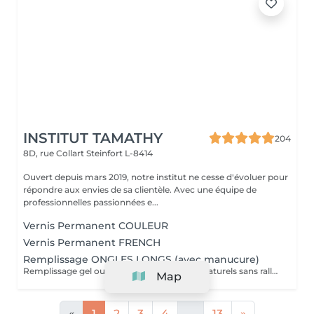
INSTITUT TAMATHY
204
8D, rue Collart
Steinfort L-8414
Ouvert depuis mars 2019, notre institut ne cesse d'évoluer pour
répondre aux envies de sa clientèle. Avec une équipe de
professionnelles passionnées e...
Vernis Permanent COULEUR
Vernis Permanent FRENCH
Remplissage ONGLES LONGS (avec manucure)
Remplissage gel ou pose de gel sur ongles naturels sans rallongement. Si vous souhaitez une décoration, pensez à rajouter décor ongle.
Map
«
1
2
3
4
...
13
»