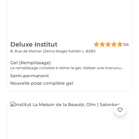
Deluxe Institut
158
8, Rue de Mamer (2ème étage)
Kehlen L-8280
Gel (Remplissage)
Le remplissage consiste à retirer le gel, réaliser une manucure et poser de nouveau du gel. Veuillez noter qu'un supplément de 3 € sera ajouté si vous avez des ongles cassés. Si plus de 4 ongles sont cassés, le tarif d'une pose complète sera appliqué. Le prix étudiant est appliqué aux enfants des clientes habituelles.
Semi-permanent
Nouvelle pose complète gel