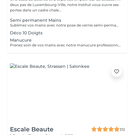
deux pas de Luxembourg-Ville, notre institut vous ouvre ses
portes dans un cadre chale...
Semi permanent Mains
Sublimez vos mains avec notre pose de vernis semi-permanent, pour un résultat parfait et durable jusqu'à 3 semaines. -Finition brillante et impeccable -Résistant aux chocs et aux éclats -Disponible dans une large palette de couleurs tendances Chaque séance comprend préparation de l'ongle, application soignée et finition professionnelle, pour des mains élégantes et parfaitement entretenues.
Déco 10 Doigts
Manucure
Prenez soin de vos mains avec notre manucure professionnelle, pour des ongles soignés et une peau douce. - Limage et modelage précis des ongles - Soin des cuticules et hydratation des mains - Finition base fortifiante ou non Chaque séance est réalisée avec soin pour un résultat élégant et raffiné.
Escale Beaute
312