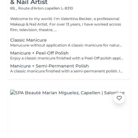
& Nail Artist
69, , Route d'Arlon
capellen L-8310
Welcome to my world. I'm Valentina Becker, a professional
Makeup & Nail Artist. For over 13 years, I have worked across
film, television, theatre, ...
Classic Manicure
Manucure-without application A classic manicure for naturally beautiful, well-groomed hands. The treatment includes nail shaping, cuticle care, light buffing if needed, followed by nourishing cuticle oil and a moisturizing hand cream. This service does not include an application
Manicure + Peel-Off Polish
Enjoy a classic manicure finished with a Peel-Off polish application. This innovative system provides a glossy, long-lasting finish. Cured under an LED lamp, the polish is instantly dry, so there is no smudging, no dents, and no marks after your appointment. I do not use traditional nail polish because Peel-Off systems are gentler on natural nails, have less odour, last longer, and can be removed more gently.
Manicure + Semi-Permanent Polish
A classic manicure finished with a semi-permanent polish. Ideal for those who want glossy, well-groomed and durable nails for around 2 to 3 weeks. Semi-permanent polish must be professionally removed or renewed in the salon.