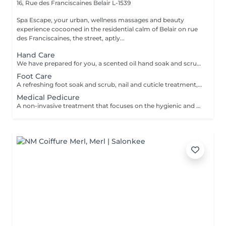
16, Rue des Franciscaines
Belair L-1539
Spa Escape, your urban, wellness massages and beauty
experience cocooned in the residential calm of Belair on rue
des Franciscaines, the street, aptly...
Hand Care
We have prepared for you, a scented oil hand soak and scrub, nail and cuticule treatment and an arm and hand massage to work out any tension in the arm and hand muscles and bones and promote relaxation.
Foot Care
A refreshing foot soak and scrub, nail and cuticle treatment, lower leg and foot massage. A feeling of relaxation and calm accentuates this treatment.
Medical Pedicure
A non-invasive treatment that focuses on the hygienic and aesthetic care of the toenails and soles after a complete evaluation of your feet and nails. This treatment is followed by a foot massage.