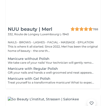
NUU beauty | Merl
788
332, Route de Longwy
Luxembourg L-1940
NAILS - BROWS - LASHES - FACIAL - MASSAGE - EPILATION
This is where it all started. Since 2022, Merl has been the original
home of beauty - the one th...
Manicure without Polish
We take care of your nails! Your technician will gently remove dead skin cells, shape and file your nails, and buff the outer surface for a smooth, natural finish. Our masters offer edged, hardware, or combined manicures, depending on your preferences. How is a manicure without polish done? - rough skin is gently removed - the shape of the nail plate is delicately corrected - the cuticle and side ridges are carefully tidied up - cuticle oil and hand cream are applied to nourish and hydrate Age restrictions: recommended from 14 years and up. Post procedure recommendations: no special post-care needed for this treatment. Frequency: once every 3 weeks.
Manicure with Regular Polish
Gift your nails and hands a well-groomed and neat appearance! Your technician will effectively remove dead skin cells, shape and file nails, and buff the outer surface. A regular nail polish is applied at the end of this treatment. Our masters do edged, hardware, or combined manicure. How is manicure with simple nail polish done? - rough skin is removed - the shape of the nail plate is corrected - the cuticle and side ridges are corrected - nail polish is applied - cuticle oil and hand cream are applied Age restrictions: recommended to do from 14 years. Post procedure recommendations: there are no post recommendations for this procedure. Frequency: once in 3 weeks.
Manicure with Gel Polish
Treat yourself to a transformative manicure! What to expect: - old polish is removed as a bonus - rough skin is removed - nails are shaped - cuticles and side ridges are polished - reinforcement is performed if chosen - semi-permanent polish is applied - cuticle oil and hand cream are applied Age: 16+ Frequency: every 3 weeks for best results. *Removal of old semi-permanent polish is included with the manicure. If you want a separate removal appointment, we charge €20 for the careful process that protects your nails. For the manicure, we leave a thin layer of old polish under the new layer to enhance the durability of the semi-permanent polish. *Please note that if semipermanent nail polish without manicure is chosen, rough skin, cuticle and side ridges won't be removed.