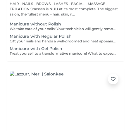
HAIR - NAILS - BROWS - LASHES - FACIAL - MASSAGE -
EPILATION Strassen is NUU at its most complete. The biggest
salon, the fullest menu - hair, skin, n...
Manicure without Polish
We take care of your nails! Your technician will gently remove dead skin cells, shape and file your nails, and buff the outer surface for a smooth, natural finish. Our masters offer edged, hardware, or combined manicures, depending on your preferences. How is a manicure without polish done? - rough skin is gently removed - the shape of the nail plate is delicately corrected - the cuticle and side ridges are carefully tidied up - cuticle oil and hand cream are applied to nourish and hydrate Age restrictions: recommended from 14 years and up. Post procedure recommendations: no special post-care needed for this treatment. Frequency: once every 3 weeks.
Manicure with Regular Polish
Gift your nails and hands a well-groomed and neat appearance! Your technician will effectively remove dead skin cells, shape and file nails, and buff the outer surface. A regular nail polish is applied at the end of this treatment. Our masters do edged, hardware, or combined manicure. How is manicure with simple nail polish done? - rough skin is removed - the shape of the nail plate is corrected - the cuticle and side ridges are corrected - nail polish is applied - cuticle oil and hand cream are applied Age restrictions: recommended to do from 14 years. Post procedure recommendations: there are no post recommendations for this procedure. Frequency: once in 3 weeks.
Manicure with Gel Polish
Treat yourself to a transformative manicure! What to expect: - old polish is removed as a bonus - rough skin is removed - nails are shaped - cuticles and side ridges are polished - reinforcement is performed if chosen - semi-permanent polish is applied - cuticle oil and hand cream are applied Age: 16+ Frequency: every 3 weeks for best results. *Removal of old semi-permanent polish is included with the manicure. If you want a separate removal appointment, we charge €20 for the careful process that protects your nails. For the manicure, we leave a thin layer of old polish under the new layer to enhance the durability of the semi-permanent polish. *Please note that if semipermanent nail polish without manicure is chosen, rough skin, cuticle and side ridges won't be removed.