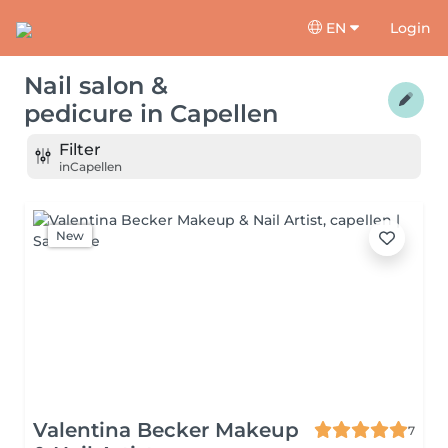
EN
Login
Nail salon &
pedicure
in
Capellen
Filter
in
Capellen
New
Valentina Becker Makeup
7