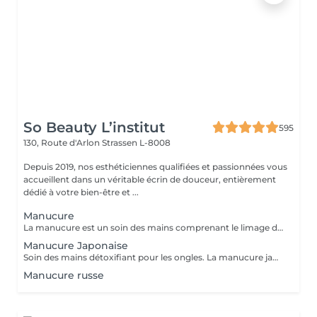
So Beauty L’institut
595
130, Route d'Arlon
Strassen L-8008
Depuis 2019, nos esthéticiennes qualifiées et passionnées vous
accueillent dans un véritable écrin de douceur, entièrement
dédié à votre bien-être et ...
Manucure
La manucure est un soin des mains comprenant le limage des ongles, la pousse et la coupe des cuticules, gommage, massage avec crème de soin et application d'un vernis transparent si désiré.
Manucure Japonaise
Soin des mains détoxifiant pour les ongles. La manucure japonaise consiste à polir et nettoyer les ongles en profondeur pour ensuite les nourrir avec une pâte à base de cire d'abeille qui va oxygéner l'ongle. L'ongle ressort brillant naturellement et pour une durée de 3 semaines. Comprend le limage des ongles, la pousse et la coupe des cuticules, polissage, application de la pâte à base de cire d'abeille et de la poudre fixante, gommage, massage avec crème de soin et application d'un vernis transparent si désiré.
Manucure russe