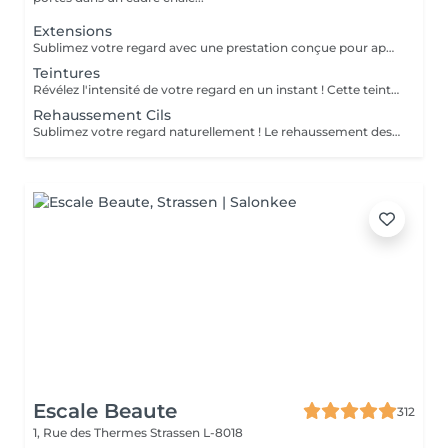
Extensions
Sublimez votre regard avec une prestation conçue pour apporter plus d'intensité, de définition et une belle courbure à vos cils, tout en respectant leur nature. La pose complète dure environ 1h30 et offre un résultat durable, élégant et parfaitement adapté à votre regard. Pour maintenir une belle densité, un remplissage est recommandé toutes les 3 semaines ; celui-ci dure environ 1h. Une prestation soignée, confortable et idéale pour un regard toujours impeccable.
Teintures
Révélez l'intensité de votre regard en un instant ! Cette teinture sublime vos cils et sourcils comme une coloration pour cheveux, avec des nuances variées et raffinées : noir, bleu nuit, bleu, brun ou brun clair . Résultat éclatant en seulement 15 minutes pour un regard naturellement captivant, sans effort quotidien !
Rehaussement Cils
Sublimez votre regard naturellement ! Le rehaussement des cils courbe et ouvre le regard, tout en nourrissant vos cils grâce à la kératine, pour des cils plus forts, brillants et souples. Pour un effet encore plus intense, il peut être combiné avec une teinture. Prestation rapide et efficace en seulement 45 minutes pour un regard lumineux et captivant, sans maquillage quotidien !
Escale Beaute
312
1, Rue des Thermes
Strassen L-8018