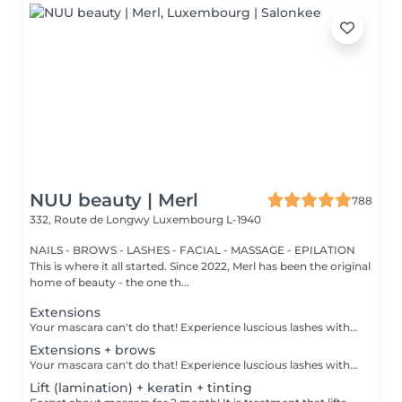
NUU beauty | Merl
788
332, Route de Longwy
Luxembourg L-1940
NAILS - BROWS - LASHES - FACIAL - MASSAGE - EPILATION
This is where it all started. Since 2022, Merl has been the original
home of beauty - the one th...
Extensions
Your mascara can't do that! Experience luscious lashes with our professional lash extensions. Each artificial lash is expertly applied to your natural lashes, creating a fuller, longer, and darker look. Volume options: choose from 1D to 5D for the perfect fullness. Personalised choices: discuss your preferences for curves and colours with our expert. What to expect: - eye area is cleaned - tape and patches protect the skin - extensions are applied to your natural lashes - lashes are dried for a secure hold - tape and patches are removed Post-care: avoid wetting lashes for 24 hours. Frequency: schedule every 3-4 weeks.
Extensions + brows
Your mascara can't do that! Experience luscious lashes with our professional lash extensions. Each artificial lash is expertly applied to your natural lashes, creating a fuller, longer, and darker look. Volume options: choose from 1D to 5D for the perfect fullness. Personalised choices: discuss your preferences for curves and colours with our expert. Comfort focused: extensions are applied one eye at a time, with breaks as needed during the 2-hour process. What to expect: - eye area is cleaned - tape and patches protect the skin - extensions are applied to your natural lashes - lashes are dried for a secure hold - tape and patches are removed Post-care: avoid wetting lashes for 24 hours. Frequency: schedule every 3-4 weeks.
Lift (lamination) + keratin + tinting