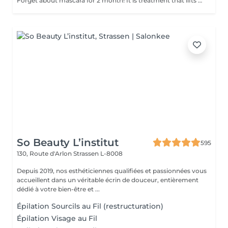
Forget about mascara for 2 month! It is treatment that lifts and curls your natural lashes to make them look longer and give them an attractive shape that will open up your eyes. How is lash lamination done? - lashes are washed - eye pad is placed - silicone rods are placed - perming solution is applied - lifting solution is applied - noutralizing solution is applied - henna or paint is applied - keratin is applied - lashes are washed - silicone rods are removed Age restrictions: recommended to do from 14 years. Post procedure recommendations: do not wash eyelashes 24 hours after the procedure. Frequency: once in 4-6 weeks.
So Beauty L’institut
595
130, Route d'Arlon
Strassen L-8008
Depuis 2019, nos esthéticiennes qualifiées et passionnées vous
accueillent dans un véritable écrin de douceur, entièrement
dédié à votre bien-être et ...
Épilation Sourcils au Fil (restructuration)
Épilation Visage au Fil