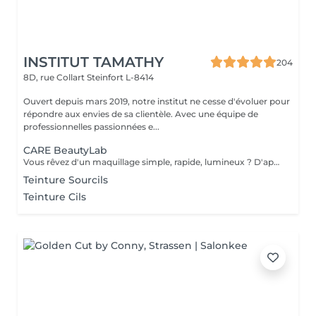
INSTITUT TAMATHY
204
8D, rue Collart
Steinfort L-8414
Ouvert depuis mars 2019, notre institut ne cesse d'évoluer pour
répondre aux envies de sa clientèle. Avec une équipe de
professionnelles passionnées e...
CARE BeautyLab
Vous rêvez d'un maquillage simple, rapide, lumineux ? D'apprendre enfin les bons gestes sans vous compliquer la vie ? Le Beauty Lab est fait pour vous. Un teint frais. Une touche de couleur. Un éclat subtil. On ne saura pas que vous êtes maquillée Mais tout le monde verra que vous rayonnez Pour toutes celles qui veulent : un maquillage léger mais efficace gagner du temps le matin comprendre enfin ce qui leur va un atelier simple, inspirant et 100% pratique OFFRE DE LANCEMENT OFFERT JUSQU'AU 31 DÉCEMBRE 2025
Teinture Sourcils
Teinture Cils