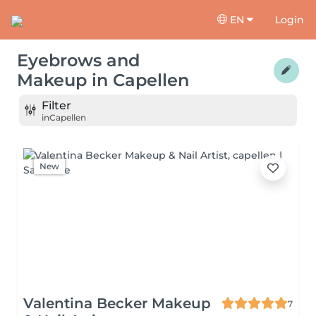
EN
Login
Eyebrows and
Makeup
in
Capellen
Filter
in
Capellen
New
Valentina Becker Makeup
7