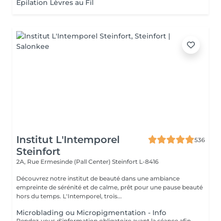
Epilation Lèvres au Fil
Institut L'Intemporel
536
Steinfort
2A, Rue Ermesinde (Pall Center)
Steinfort L-8416
Découvrez notre institut de beauté dans une ambiance
empreinte de sérénité et de calme, prêt pour une pause beauté
hors du temps. L'Intemporel, trois...
Microblading ou Micropigmentation - Info
Rendez-vous d'information obligatoire avant la séance afin de valider le questionnaire médical et les contre-indications, validation de la couleur et de la forme des sourcils, réponses aux éventuelles interrogations. L'acompte sera restitué entièrement lors de votre venue, si vous n'annulez pas il sera conservé.