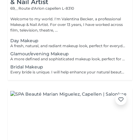
& Nail Artist
69, , Route d'Arlon
capellen L-8310
Welcome to my world. I'm Valentina Becker, a professional
Makeup & Nail Artist. For over 13 years, I have worked across
film, television, theatre, ...
Day Makeup
A fresh, natural, and radiant makeup look, perfect for everyday wear, work, appointments, or daytime events. It enhances your natural features while keeping the look soft and elegant.
Glamour/evening Makeup
A more defined and sophisticated makeup look, perfect for evenings, parties, events, or special occasions. The eyes and/or lips are enhanced for a glamorous, long-lasting finish.
Bridal Makeup
Every bride is unique. I will help enhance your natural beauty on your wedding day with a bespoke service tailored to your style, your skin, and your wishes.Request a personalised quote.