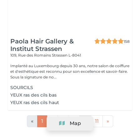
Paola Hair Gallery &
158
Institut Strassen
109, Rue des Romains
Strassen L-8041
Implanté au Luxembourg depuis 30 ans, notre salon de coiffure
et d'esthétique est reconnu pour son excellence et savoir-faire.
Sous la signature de no...
SOURCILS
YEUX ras des cils bas
YEUX ras des cils haut
«
1
2
3
4
...
11
»
Map