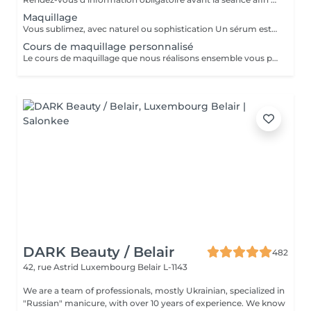
Maquillage
Vous sublimez, avec naturel ou sophistication Un sérum est appliqué avant le maquillage afin de fixer celui ci Possibilité d'ajouter avant le maquillage de la radio fréquence qui va lisser et défatiguer vos traits pour un rendu encore plus lumineux
Cours de maquillage personnalisé
Le cours de maquillage que nous réalisons ensemble vous permet d'apprendre à réaliser un maquillage complet, naturel ou plus sophistiqué au gré de vos envies et de votre style. Nous essayerons de répondre à toutes vos questions et partagerons nos petits tips de pro ;-)
DARK Beauty / Belair
482
42, rue Astrid
Luxembourg Belair L-1143
We are a team of professionals, mostly Ukrainian, specialized in
"Russian" manicure, with over 10 years of experience. We know