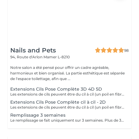
Nails and Pets
98
94, Route d'Arlon
Mamer L-8210
Notre salon a été pensé pour offrir un cadre agréable,
harmonieux et bien organisé. La partie esthétique est séparée
de l'espace toilettage, afin que ...
Extensions Cils Pose Complète 3D 4D 5D
Les extensions de cils peuvent être du cil à cil (un poil en fibre de soie posé sur un seul poil) ou en volume (plusieurs poils sont posés sur un seul poil) Ce soin à pour but d'allonger, de donner du volume au cil naturel et embellir l'il de la personne en prenant compte de la forme de son visage. Les cils sont en fibre de soie ou en micro fibre. Il existe plusieurs prestations d'extensions: Pose complète, pose aux , pose aux coins externes et pour une retouche (3 semaines pour combler les poils qui sont tombés). La première prestation dure entre 1h30 et 2 h suivant la technique choisie. Le remplissage dure environ 1 heure. La colle utilisée pour les extensions de cils doit avoir obtenu une autorisation de mise sur le marché européens . Les extensions tombent avec le cil naturel selon le cycle naturel de repousse des cils. Une nouvelle extension peut alors être posée tout en respectant le cil naissant. Elles peuvent être posées pour le quotidien ou bien à l'occasion de mariage, de fêtes de famille ou autres.
Extensions Cils Pose Complète cil à cil - 2D
Les extensions de cils peuvent être du cil à cil (un poil en fibre de soie posé sur un seul poil) ou en volume (plusieurs poils sont posés sur un seul poil) Ce soin à pour but d'allonger, de donner du volume au cil naturel et embellir l'il de la personne en prenant compte de la forme de son visage. Les cils sont en fibre de soie ou en micro fibre. Il existe plusieurs prestations d'extensions: Pose complète, pose aux , pose aux coins externes et pour une retouche (3 semaines pour combler les poils qui sont tombés). La première prestation dure entre 1h30 et 2 h suivant la technique choisie. Le remplissage dure environ 1 heure. La colle utilisée pour les extensions de cils doit avoir obtenu une autorisation de mise sur le marché européens . Les extensions tombent avec le cil naturel selon le cycle naturel de repousse des cils. Une nouvelle extension peut alors être posée tout en respectant le cil naissant. Elles peuvent être posées pour le quotidien ou bien à l'occasion de mariage, de fêtes de famille ou autres.
Remplissage 3 semaines
Le remplissage se fait uniquement sur 3 semaines. Plus de 3 semaines, il vous sera facturé de 65 à 80 euros en fonction de la durée de travail. Après une pose naturelle, un remplissage plus fourni sera compté en supplément de 15 euros.