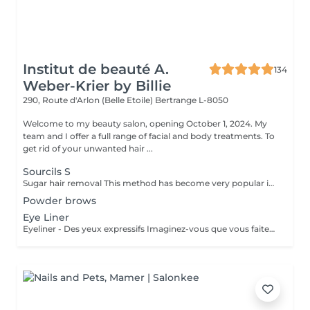
Institut de beauté A.
134
Weber-Krier by Billie
290, Route d'Arlon (Belle Etoile)
Bertrange L-8050
Welcome to my beauty salon, opening October 1, 2024. My
team and I offer a full range of facial and body treatments. To
get rid of your unwanted hair ...
Sourcils S
Sugar hair removal This method has become very popular in our institute. The sugar paste is 100% natural. It is based on millennial recipes from the Middle East and contains exclusively water and sugar, without any chemical, aromatic or coloring substance. The paste is hypoallergenic and does not cause skin irritation. It applies to all areas. The paste is massaged inside the follicle, it envelops the hairs, surrounds them and lubricates them. The extraction is done in the natural direction of hair growth. There is no broken hair left in the follicle. This technique does not cause redness or irritation of the skin. Non-negligible advantage is the fact that it is not necessary to have a certain length of hair as with wax, the sugar effectively removes very short hair. The sugar withdraws without tapes. We also recommend this method to teenagers for their first depilations and to people who want full hair removal, because it is much less painful than waxing.
Powder brows
Eye Liner
Eyeliner - Des yeux expressifs Imaginez-vous que vous faites du sport, que vous allez vous baigner ou au sauna et que votre Eyeliner ne s'efface pas, ne coule pas plus jamais. Vos cils paraissent plus fournis et vos yeux sont plus expressifs grâce à un Eyeliner fin. L'Eyeliner est aussi la solution parfaite si vous portez des lentilles ou si vous avez des problèmes de vue ou bien si vous voulez tout simplement gagner du temps. Vous avez le choix entre un Eyeliner très fin et discret et un Eyeliner décoratif, tout comme vous le souhaitez. Dans tous les cas l'Eyeliner mettra vos yeux en valeur.