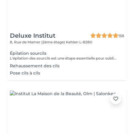
Deluxe Institut
158
8, Rue de Mamer (2ème étage)
Kehlen L-8280
Épilation sourcils
L'épilation des sourcils est une étape essentielle pour sublimer le regard et harmoniser les traits du visage. Que ce soit à la pince ou à la cire, bien dessiner ses sourcils apporte de nombreux bienfaits esthétiques et pratiques.
Rehaussement des cils
Pose cils à cils