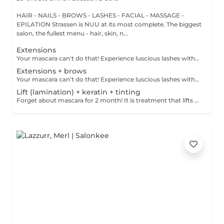
HAIR - NAILS - BROWS - LASHES - FACIAL - MASSAGE -
EPILATION Strassen is NUU at its most complete. The biggest
salon, the fullest menu - hair, skin, n...
Extensions
Your mascara can't do that! Experience luscious lashes with our professional lash extensions. Each artificial lash is expertly applied to your natural lashes, creating a fuller, longer, and darker look. Volume options: choose from 1D to 5D for the perfect fullness. Personalised choices: discuss your preferences for curves and colours with our expert. What to expect: - eye area is cleaned - tape and patches are applied to protect the skin - extensions are applied to your natural lashes - lashes are dried for a secure hold - tape and patches are removed Age restrictions: recommended to do from 16 years. Post procedure recommendations: do not wash eyelashes 24 hours after the procedure. Frequency: once in 3-4 weeks.
Extensions + brows
Your mascara can't do that! Experience luscious lashes with our professional lash extensions. Each artificial lash is expertly applied to your natural lashes, creating a fuller, longer, and darker look. Volume options: choose from 1D to 5D for the perfect fullness. Personalised choices: discuss your preferences for curves and colours with our expert. What to expect: - eye area is cleaned - tape and patches are applied to protect the skin - extensions are applied to your natural lashes - lashes are dried for a secure hold - tape and patches are removed Age restrictions: recommended to do from 16 years. Post procedure recommendations: do not wash eyelashes 24 hours after the procedure. Frequency: once in 3-4 weeks.
Lift (lamination) + keratin + tinting
Forget about mascara for 2 month! It is treatment that lifts and curls your natural lashes to make them look longer and give them an attractive shape that will open up your eyes. How is lash lamination done? - lashes are washed - eye pad is placed - silicone rods are placed - perming solution is applied - lifting solution is applied - noutralizing solution is applied - henna or paint is applied - keratin is applied - lashes are washed - silicone rods are removed Age restrictions: recommended to do from 14 years. Post procedure recommendations: do not wash eyelashes 24 hours after the procedure. Frequency: once in 4-6 weeks.