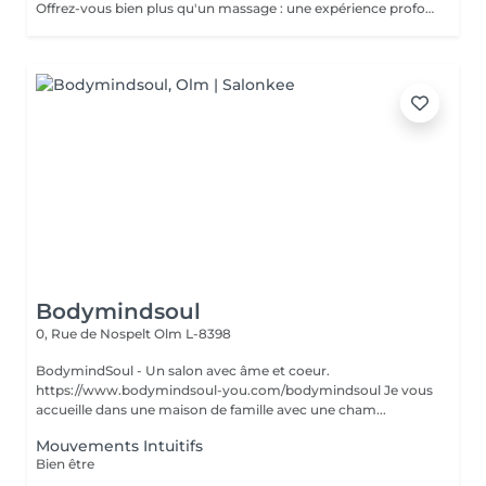
Offrez-vous bien plus qu'un massage : une expérience profonde qui invite le corps à se libérer, se rééquilibrer et retrouver son intelligence naturelle. Le soin F'Care Harmonie du ventre est un soin signature inspiré du Chi Nei Tsang, un massage abdominal issu de la tradition taoïste, associé à des techniques de drainage lymphatique profond et de travail manuel ciblé. Cette approche globale vise à libérer les tensions abdominales, stimuler les fonctions naturelles d'élimination et favoriser une sensation de légèreté et d'harmonie intérieure. Le ventre, souvent considéré comme notre deuxième cerveau, est au coeur de ce soin. En relâchant les tensions physiques et émotionnelles accumulées, il devient un espace de respiration, de fluidité et de vitalité retrouvée. Grâce à des gestes précis et profonds, ce massage contribue également à améliorer la qualité de la peau et à affiner visuellement la silhouette. Bienfaits principaux : - Stimulation des fonctions naturelles du métabolisme - Amélioration du confort digestif et du transit intestinal - Soutien aux processus naturels de détoxification - Réduction de la rétention d'eau et sensation de légèreté - Amélioration de la tonicité et de la qualité de la peau - Libération des tensions physiques et nerveuses du ventre Recommandé en cas de : Tensions abdominales, inconfort digestif, sensation de gonflement, rétention d'eau, surcharge émotionnelle ou périodes de déséquilibre (fatigue, stress, cycle menstruel). Résultat : Le ventre se détend profondément, le corps retrouve de la fluidité et l'esprit gagne en clarté, en apaisement et en énergie.
Bodymindsoul
0, Rue de Nospelt
Olm L-8398
BodymindSoul - Un salon avec âme et coeur.
https://www.bodymindsoul-you.com/bodymindsoul Je vous
accueille dans une maison de famille avec une cham...
Mouvements Intuitifs
Bien être