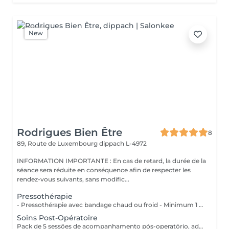
New
Rodrigues Bien Être
8
89, Route de Luxembourg
dippach L-4972
INFORMATION IMPORTANTE : En cas de retard, la durée de la
séance sera réduite en conséquence afin de respecter les
rendez-vous suivants, sans modific...
Pressothérapie
- Pressothérapie avec bandage chaud ou froid - Minimum 1 séance par semaine Bienfaits : - Stimule la circulation sanguine et lymphatique - Réduit la rétention d'eau et les gonflements - Soulage les jambes lourdes et fatiguées - Aide à diminuer l'apparence de la cellulite - Favorise la récupération après une chirurgie esthétique - Améliore le confort despersonnes souffrant de lipdème
Soins Post-Opératoire
Pack de 5 sessões de acompanhamento pós-operatório, adaptadas às necessidades da recuperação. As sessões devem ser realizadas com um intervalo mínimo de 2 dias entre cada uma, para respeitar o processo de cicatrização e otimizar os resultados.