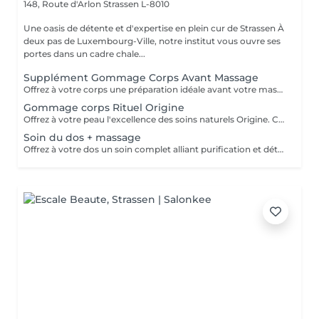
148, Route d'Arlon
Strassen L-8010
Une oasis de détente et d'expertise en plein cur de Strassen À
deux pas de Luxembourg-Ville, notre institut vous ouvre ses
portes dans un cadre chale...
Supplément Gommage Corps Avant Massage
Offrez à votre corps une préparation idéale avant votre massage grâce à notre gommage corps exfoliant. Ce soin permet d'éliminer en douceur les cellules mortes, d'affiner le grain de peau et de stimuler la circulation, afin de maximiser les bienfaits du massage. La peau est plus lisse, plus douce et absorbe mieux les huiles et actifs utilisés pendant le massage.
Gommage corps Rituel Origine
Offrez à votre peau l'excellence des soins naturels Origine. Ce gommage exfolie délicatement grâce à des textures raffinées et des ingrédients sélectionnés pour leur pureté. Il lisse le grain de peau, réveille l'éclat naturel et enveloppe le corps d'un parfum subtil et sensoriel. Un rituel d'exception qui laisse la peau incroyablement douce, soyeuse et lumineuse, prête à recevoir tous les bienfaits des soins suivants.
Soin du dos + massage
Offrez à votre dos un soin complet alliant purification et détente profonde. Ce rituel associe un nettoyage expert, une exfoliation raffinée et des manuvres relaxantes pour libérer les tensions. La peau est purifiée, douce et lumineuse, tandis que le corps retrouve une sensation de confort absolu. Un moment précieux qui allie efficacité et bien-être.