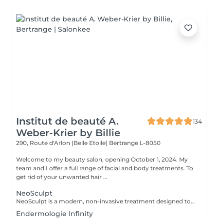
Institut de beauté A.
134
Weber-Krier by Billie
290, Route d'Arlon (Belle Etoile)
Bertrange L-8050
Welcome to my beauty salon, opening October 1, 2024. My
team and I offer a full range of facial and body treatments. To
get rid of your unwanted hair ...
NeoSculpt
NeoSculpt is a modern, non-invasive treatment designed to sculpt the body, strengthen muscles and reduce fat. Using high-intensity electromagnetic energy, it triggers deep muscle contractions that cannot be achieved through conventional workouts. One session equals thousands of powerful muscle contractions and helps to: build and define muscles reduce fat improve body shape and contours The treatment is painless, safe and requires no downtime. NeoSculpt is ideal for the abdomen, buttocks, legs and arms and is suitable for both women and men.
Endermologie Infinity