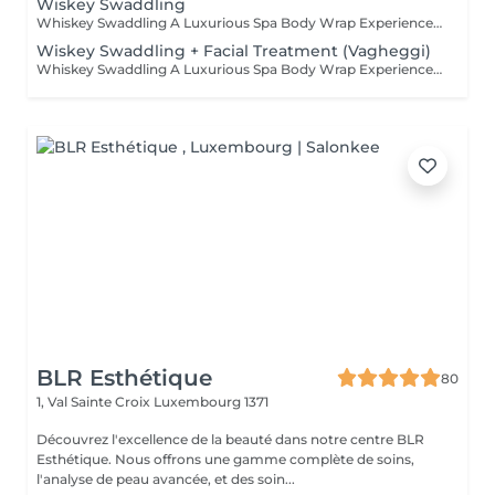
Wiskey Swaddling
Whiskey Swaddling A Luxurious Spa Body Wrap Experience Looking to indulge and see real results? Our Whiskey Swaddling is more than just a body wrap it's a full-body ritual designed to detox, tone, and deeply nourish your skin. We tailor the wrap to your needs using active-rich formulas, then wrap you in bandages, film, and warmth to boost results. The gentle contrast in temperature combined with potent actives works wonders and the results speak for themselves: Benefits: Body detox & inch loss Firmer, smoother skin Improved tone & circulation
Wiskey Swaddling + Facial Treatment (Vagheggi)
Whiskey Swaddling A Luxurious Spa Body Wrap Experience Looking to indulge and see real results? Our Whiskey Swaddling is more than just a body wrap it's a full-body ritual designed to detox, tone, and deeply nourish your skin. We tailor the wrap to your needs using active-rich formulas, then wrap you in bandages, film, and warmth to boost results. The gentle contrast in temperature combined with potent actives works wonders and the results speak for themselves: Benefits: Body detox & inch loss Firmer, smoother skin Improved tone & circulation Want to elevate your experience? While your body unwinds, why not treat your face too? We recommend a nourishing facial using Vagheggi professional skincare.
BLR Esthétique
80
1, Val Sainte Croix
Luxembourg 1371
Découvrez l'excellence de la beauté dans notre centre BLR
Esthétique. Nous offrons une gamme complète de soins,
l'analyse de peau avancée, et des soin...