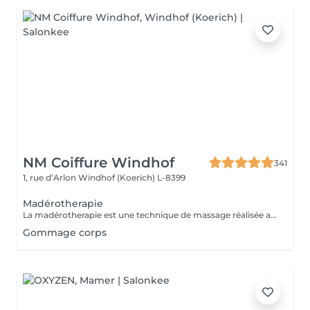
NM Coiffure Windhof
341
1, rue d’Arlon
Windhof (Koerich) L-8399
Madérotherapie
La madérotherapie est une technique de massage réalisée avec des instruments en bois spécialement éllaboré affin de sculpter , tonifier votre corps. Naturelle et non invasive, celle- ci offre des résultats visibles et surtout durable dans le temps. Ses bienfaits : - Réduction de la cellulite - Grande amélioration de la circulation sanguine et lymphatique - Raffermissement de la peau - Diminution des tensions musculaires - Remodelage de la silhouette
Gommage corps