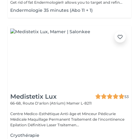
Get rid of fat Endermologie® allows you to target and refine areas that are resistant to exercise and food hygiene (arms, back, stomach, waist, thighs, etc.) while adapting precisely to the needs of each skin. Smooth cellulite Cellulite, which affects 90% of even the thinnest and most athletic women, results from both fat storage in adipocytes (fat cells) and water retention all around. Firm the skin Weight variations, pregnancies, the passage of time, the skin gradually loses its tone and suppleness. Even if this sagging skin affects the entire body, certain areas are more sensitive: inner thighs, stomach, arms, etc. Find light legs Heavy and painful legs, swollen ankles or feet: these symptoms reflect poor blood and lymphatic circulation. Toxins accumulate in the body, which explains such variations in volume in the same day or at different times of the female cycle. Well-being Discover treatment courses with an exclusive concept, for incomparable effectiveness and relaxation.
Endermologie 35 minutes (Abo 11 + 1)
Medistetix Lux
53
66-68, Route D'arlon (Atrium)
Mamer L-8211
Centre Medico-Esthétique Anti-âge et Minceur Pédicurie
Médicale Maquillage Permanent Traitement de l'incontinence
Epilation Définitive Laser Traitemen...
Cryothérapie