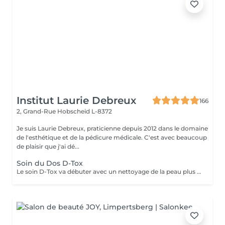
Institut Laurie Debreux
166
2, Grand-Rue
Hobscheid L-8372
Je suis Laurie Debreux, praticienne depuis 2012 dans le domaine
de l'esthétique et de la pédicure médicale. C'est avec beaucoup
de plaisir que j'ai dé...
Soin du Dos D-Tox
Le soin D-Tox va débuter avec un nettoyage de la peau plus en profondeur sans dessécher la peau. Il va éliminer les impuretés, le sébum et les toxines permettant ainsi à la peau de mieux respirer et mieux absorber les actifs qui vont suivre. Il va révéler un teint clarifié et d'apparence saine. La peau sera plus douce, rafraichie et radieuse. Le soin est composé d'un nettoyage profond en douceur et d'un masque crème hydratant intense.