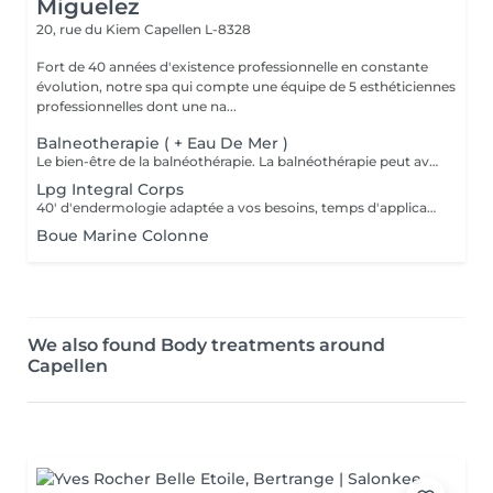
Miguelez
20, rue du Kiem
Capellen L-8328
Fort de 40 années d'existence professionnelle en constante
évolution, notre spa qui compte une équipe de 5 esthéticiennes
professionnelles dont une na...
Balneotherapie ( + Eau De Mer )
Le bien-être de la balnéothérapie. La balnéothérapie peut avoir de nombreuses applications aussi bien dans le domaine de la santé que celui de la beauté. Elle vous permet de soulager les douleurs de l'arthrose, de faciliter la récupération de n'importe quel processus traumatique, problèmes osseux, musculaires et ligamenteux, et de réduire l'état dépressif ainsi que le stress.
Lpg Integral Corps
40' d'endermologie adaptée a vos besoins, temps d'application de crème avant/après et enfilage endermowear inclus.
Boue Marine Colonne
We also found Body treatments around
Capellen