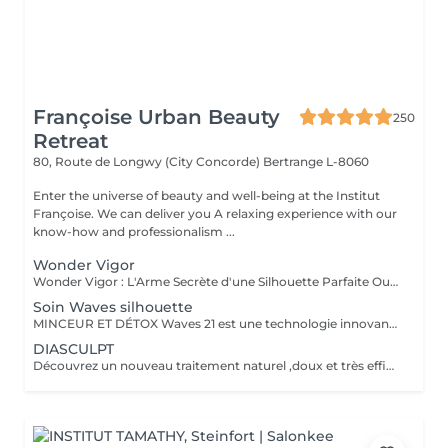
Françoise Urban Beauty
250
Retreat
80, Route de Longwy (City Concorde)
Bertrange L-8060
Enter the universe of beauty and well-being at the Institut
Françoise. We can deliver you A relaxing experience with our
know-how and professionalism ...
Wonder Vigor
Wonder Vigor : L'Arme Secrète d'une Silhouette Parfaite Oubliez les méthodes ordinaires. Wonder Vigor est la première et unique technologie au monde à fusionner thermogenèse intelligente et contraction musculaire hélicoïdale pour détruire la graisse et sculpter le corps avec une précision chirurgicale sans bistouri, sans douleur, sans compromis. Propulsé par Thermodexia, un brevet exclusif, ce système agit en profondeur pour des résultats visibles, mesurables, et inégalés. Une expérience ultra-confortable, des effets immédiats et durables parce que votre corps mérite l'excellence absolue. Exclusivement chez nous. Parce que le génie ne se partage pas. Prêt à transformer votre corps ? Venez vivre l'expérience Wonder Vigor.
Soin Waves silhouette
MINCEUR ET DÉTOX Waves 21 est une technologie innovante aux effets rééquilibrant , minceurs et détox permettant une action ciblée sur les différentes zones que l'on souhaite amincir. Grâce a l'association de électrostimulation des métamères en lien direct avec les organes , et d'un traitement par le froid intense , ce soin , relance le système lymphatique et veineux Les tissus sont détoxifiés en profondeur , la silhouette ré harmonisée , et les imperfections telle la cellulite , et la graisse abdominale sont visiblement réduites , dès la première séance .
DIASCULPT
Découvrez un nouveau traitement naturel ,doux et très efficace pour éliminer les surcharges graisseuses localisées : abdomen, hanches ,genoux , bras , fesses ,les résultats sont visibles immédiatement .Cette technique permet également de soigner la cellulite, et raffermir les zones relâchées en renforçant la fabrication d'un bon collagène.