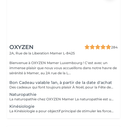
OXYZEN
284
2A, Rue de la Liberation
Mamer L-8425
Bienvenue à OXYZEN Mamer Luxembourg ! C'est avec un
immense plaisir que nous vous accueillons dans notre havre de
sérénité à Mamer, au 2A rue de la L...
Bon Cadeau valable 1an, à partir de la date d'achat
Des cadeaux qui font toujours plaisir À Noël, pour la Fête des Mères, des Pères, des Grands-Mères, la Saint-Valentin, un anniversaire ou simplement pour faire plaisir : les bons cadeaux OXYZEN sont l'attention idéale. Offrez à vos proches une véritable expérience de bien-être inoubliable. * Vous pouvez acheter vos bons cadeaux directement en ligne sur Salonkee, de façon simple et sécurisée. * Vous pouvez également les commander via notre site internet : https://www.oxyzen.lu Sur notre site, vous avez la possibilité de recevoir un bon cadeau personnalisé, prêt à être imprimé, utilisable immédiatement. Nos bons cadeaux sont valides 1 an à compter de leur date d'achat. Ils peuvent être envoyés par courrier à l'adresse de votre choix ou reçus par mail immédiatement après validation de votre achat . Et si vous préférez le contact direct, il est aussi possible de venir les récupérer en mains propres sur rendez-vous.
Naturopathie
La naturopathie chez OXYZEN Mamer La naturopathie est une approche naturelle et personnalisée qui aide votre corps à retrouver équilibre et vitalité. Chez OXYZEN, nous mettons l'accent sur l'essentiel : la digestion. Une bonne digestion, c'est moins de ballonnements, plus d'énergie, un meilleur sommeil et des défenses renforcées. Pour cela, nous vous guidons notamment sur les bonnes associations alimentaires, afin de faciliter le travail digestif et d'éviter les inconforts. Chaque séance est un moment d'écoute et de conseils pratiques adaptés à votre rythme : hygiène alimentaire, sommeil, gestion du stress, plantes et solutions naturelles. Pas de frustration : l'idée est d'avancer étape par étape, pour des changements durables. Prenez rendez-vous dès aujourd'hui et découvrez comment améliorer votre bien-être en commençant par votre système digestif. Avertissement : Nos soins sont dédiés au bien-être et à la relaxation. Ils ne remplacent pas un suivi médical et ne relèvent pas de la kinésithérapie.
Kinésiologie
La Kinésiologie a pour objectif principal de stimuler les forces d'auto-guérison de l'homme, et également augmenter son bien-être en équilibrant les énergies. Elle permet aussi au corps de mieux s'exprimer, et à nous de mieux le comprendre. Il est de plus en plus évident que notre santé et nos émotions sont intimement liées. En équilibrant le corps ou les émotions, on permet de rétablir un équilibre global chez la personne de stimuler ses forces d'auto-guérison et surtout de lui donner les moyens de grandir et de s'épanouir. Tout a été étudié afin que vous puissiez passer un réel moment de détente et d'oubli du temps !!! Avertissement : Nos soins sont dédiés au bien-être et à la relaxation. Ils ne remplacent pas un suivi médical et ne relèvent pas de la kinésithérapie.