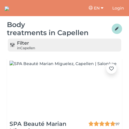
EN
Login
Body
treatments
in
Capellen
Filter
in
Capellen
SPA Beauté Marian
97