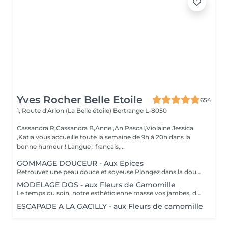
Yves Rocher Belle Etoile
654
1, Route d'Arlon (La Belle étoile)
Bertrange L-8050
Cassandra R,Cassandra B,Anne ,An Pascal,Violaine Jessica
,Katia vous accueille toute la semaine de 9h à 20h dans la
bonne humeur ! Langue : français,...
GOMMAGE DOUCEUR - Aux Epices
Retrouvez une peau douce et soyeuse Plongez dans la douceur tropicale dIndonésie à travers les notes épicées des huiles essentielles de Girofle et de Muscade. Ce gommage aux effluves chauds et naturels vous transporte tout en exfoliant délicatement votre peau : elle est douce, lumineuse et satinée.
MODELAGE DOS - aux Fleurs de Camomille
Le temps du soin, notre esthéticienne masse vos jambes, des orteils à la taille dans un mouvement tonique qui active la microcirculation et leurs procure un confort sans précédent. Bénéfices : Vos jambes retrouvent fraicheur et légèreté.
ESCAPADE A LA GACILLY - aux Fleurs de camomille