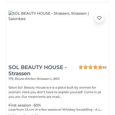
SOL BEAUTY HOUSE -
83
Strassen
179, Route d'Arlon
Strassen L-8011
Salon Sol' Beauty House is e is a place built by women for
women. Here you don't have to explain yourself. Come in as
you are. Our treatments are mad...
First session -50%
Lose from 1.5 cm in a few sessions! Whiskey Swaddling - A Luxurious Spa Body Wrap Experience Looking to indulge and see real results? Our Whiskey Swaddling is more than just a body wrap it's a full-body ritual designed to detox, tone, and deeply nourish your skin. We tailor the wrap to your needs using active-rich formulas, then wrap you in bandages, film, and warmth to boost results. The gentle contrast in temperature combined with potent actives works wonders and the results speak for themselves: Benefits: Body detox & inch loss Firmer, smoother skin Improved tone & circulation Want to elevate your experience? Add face treatment during the wrapping and a lymphatic drainage massage after the wrap to boost detox, enhance circulation, and double the impact of your treatment. Turn this time into a full-body experience!