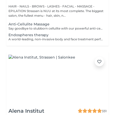
HAIR - NAILS - BROWS - LASHES - FACIAL - MASSAGE -
EPILATION Strassen is NUU at its most complete. The biggest
salon, the fullest menu - hair, skin, n...
Anti-Cellulite Massage
Say goodbye to stubborn cellulite with our powerful anti-cellulite massage! This intensive treatment uses firm, targeted techniques to stimulate circulation, break down fat deposits, and smooth the skin's texture. By enhancing lymphatic flow and increasing metabolism, it visibly reduces the appearance of dimples and improves overall skin tone. Ideal as part of a body contouring plan. Age restrictions: recommended to do from 16 years. Post procedure recommendations: do not do sport and any sharp movements for 2-3 hours after the procedure. Frequency: 2-3 times per week, 10 times in total. Repeat once in 3-6 months.
Endospheres therapy
A world-leading, non-invasive body and face treatment performed using the original 3rd-generation Endospheres® technology one of the most advanced solutions on the market for sculpting, drainage, and skin firming. This Italian medical technology combines microvibration, deep lymphatic drainage, and muscle stimulation to deliver visible results from the very first session. Why Endospheres® at NUU: Original 3rd-generation Endospheres® device · Authentic Italian technology · Instant lightness, firmness, and contouring · Safe, natural, and highly effective · No downtime Key benefits: Reduces cellulite and water retention Improves blood and lymphatic circulation Firms and tightens the skin Relieves muscle tension and heaviness Stimulates collagen and natural glow A.F.T. (Abdominal Fat Treatment) Advanced thermal and vacuum technology designed to activate fat metabolism, enhance lymphatic drainage, and sculpt the abdominal area safely and comfortably. Recommended from: 18+ Post-care: No downtime Frequency: Course recommended for optimal results Results are visible and progressive with regular sessions.
Alena Institut
331