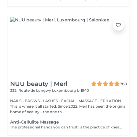
NUU beauty | Merl
788
332, Route de Longwy
Luxembourg L-1940
NAILS - BROWS - LASHES - FACIAL - MASSAGE - EPILATION
This is where it all started. Since 2022, Merl has been the original
home of beauty - the one th...
Anti-Cellulite Massage
The professional hands you can trust! is the practice of kneading or manipulating a person's muscles and other soft-tissue in order to reduce stress, reduce muscle pain, increase relaxation and improve the work of the immune system. Benefits of getting an anti-cellulite massage: - improves blood circulation - congestion in the skin goes away - metabolic processes in cells and tissues are activated - muscles and tissues are saturated with oxygen and minerals - skin becomes smooth and elastic How is massage anti-cellulite done? - back is massaged - arms are massaged - legs are massaged - belly is massaged Age restrictions: recommended to do from 16 years. Post procedure recommendations: do not do sport and any sharp movements for 2-3 hours after the procedure. Frequency: 2-3 times per week, 10 times in total. Repeat once in 3-6 months.