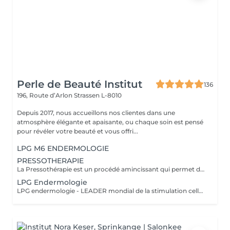
Perle de Beauté Institut
136
196, Route d’Arlon
Strassen L-8010
Depuis 2017, nous accueillons nos clientes dans une
atmosphère élégante et apaisante, ou chaque soin est pensé
pour révéler votre beauté et vous offri...
LPG M6 ENDERMOLOGIE
PRESSOTHERAPIE
La Pressothérapie est un procédé amincissant qui permet de traiter les problèmes de rétention d'eau, de circulation sanguine, et soulagé les jambes lourdes. Cette technique mécanique agit comme un drainage lymphatique. Nous utilisons un appareil de Pressothérapie qui opére un massage par compression et décompression. Les alvéoles des accessoires se remplissent d'air à un rythme varié et exercent des pressions multiples et douces sur les parties traitées.
LPG Endermologie
LPG endermologie - LEADER mondial de la stimulation cellulaire! Une triple action simultanée en un seul et meme traitement: - raffermir la peau, redensification naturelle du derme (collagène, élastine, acide hyaluronique endogènes) - lisser la peau d'orange - déstocker les graisses résistantes&localisées +70% Des résultats visibles dès la 3-em séance