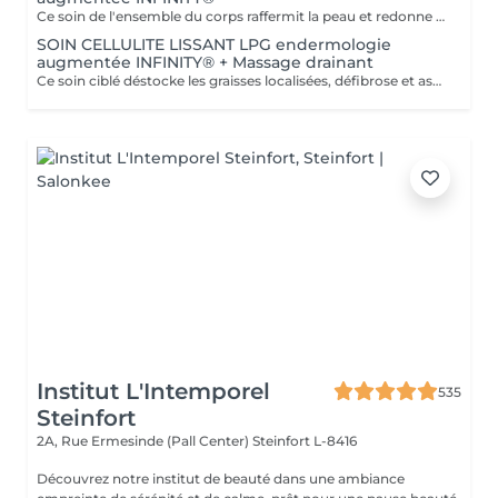
Ce soin de l'ensemble du corps raffermit la peau et redonne du galbe aux courbes pour retrouver une silhouette resculptée et plus ferme tout en procurant un grand moment de bien-être. DESTOCKE les graisses Grâce à la nouvelle tête de traitement brevetée Alliance, endermologie® permet de cibler et d'affiner les zones rebelles à lexercice et à l'hygiène alimentaire (bras, dos, ventre, taille, cuisses..) tout en s'adaptant précisément aux besoins de chaque peau. LISSE la cellulite La cellulite, qui touche 90 % des femmes même les plus minces et les plus sportives, résulte à la fois dun stockage de graisses dans les adipocytes (cellules graisseuses) et dune rétention d'eau tout autour. RAFFERMIT la peau Variations de poids, grossesses, temps qui passe la peau perd progressivement de sa tonicité et de sa souplesse. Même si ce relâchement cutané concerne tout le corps, certaines zones y sont plus sensibles : intérieur des cuisses, ventre, bras, etc
SOIN CELLULITE LISSANT LPG endermologie
augmentée INFINITY® + Massage drainant
Ce soin ciblé déstocke les graisses localisées, défibrose et assouplit les tissus pour traiter efficacement la cellulite adipeuse et fibreuse tout en procurant un grand moment de bien-être. 40 minutes LPG + 10 minutes de massage drainant/amincissant sur l'avant des jambes.
Institut L'Intemporel
535
Steinfort
2A, Rue Ermesinde (Pall Center)
Steinfort L-8416
Découvrez notre institut de beauté dans une ambiance