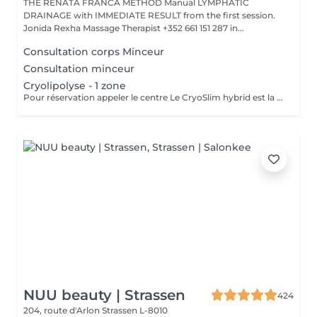
THE RENATA FRANCA METHOD Manual LYMPHATIC
DRAINAGE with IMMEDIATE RESULT from the first session.
Jonida Rexha Massage Therapist +352 661 151 287 in...
Consultation corps Minceur
Consultation minceur
Cryolipolyse - 1 zone
Pour réservation appeler le centre Le CryoSlim hybrid est la nouvelle génération de Cryolipolyse médicale (traitement des cellules de graisse par le froid). CryoSlim hybrid est le seul appareil d'amincissement à garantir les résultats minceur cliniquement supérieurs à la moyenne et exclusivement avec des températures de traitement saines et sans danger pour l'organisme. Ce traitement concerne les hommes et les femmes qui présentent une ou plusieurs zones localisées souvent résistantes aux efforts de régime et sport : ventre, poignées d'amour, culotte de cheval, intérieur des cuisses, genoux, bras, dos.
NUU beauty | Strassen
424
204, route d'Arlon
Strassen L-8010