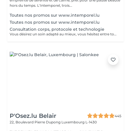
empreinte de sérénité et de calme, prêt pour une pause beauté
hors du temps. L'Intemporel, trois...
Toutes nos promos sur www.intemporel.lu
Toutes nos promos sur www.intemporel.lu
Consultation corps, protocole et technologie
Vous désirez un soin adapté au mieux, vous hésitez entre toutes nos techniques, machines et protocoles divers. Nous avons donc mis en place ce moment privilégié avec une esthéticienne, qui vous écoutera et répondra à vos attentes en vous conseillant au mieux. Les 25€ de la consultation vous seront déduits de votre soin si vous prenez rdv .
P'Osez.lu Belair
445
22, Boulevard Pierre Dupong
Luxembourg L-1430