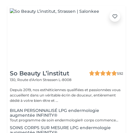
So Beauty L’institut
592
130, Route d'Arlon
Strassen L-8008
Depuis 2019, nos esthéticiennes qualifiées et passionnées vous
accueillent dans un véritable écrin de douceur, entièrement
dédié à votre bien-être et ...
BILAN PERSONNALISÉ LPG endermologie
augmentée INFINITY®
Tout programme de soin endermologie® corps commence par un bilan ultra-précis, avec l'application professionnelle ENDERMOLINK. Il se déroule en trois étapes clés : 1. Décryptage de votre mode de vie. 2. Analyse de votre peau. 3. Création de votre programme sur-mesure.
SOINS CORPS SUR MESURE LPG endermologie
augmentée INFINITY®