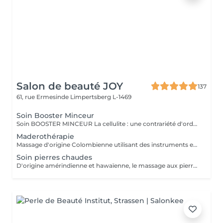
Salon de beauté JOY
137
61, rue Ermesinde
Limpertsberg L-1469
Soin Booster Minceur
Soin BOOSTER MINCEUR La cellulite : une contrariété d'ordre circulatoire. La professionnelle de l'esthétique mettra un point d'honneur à améliorer les échanges sanguins et lymphatiques tout au long de la cure minceur grâce à des manuvres toniques, des effleurages et également des pressions ascendantes. DES RÉSULTATS VISIBLES Améliore la circulation sanguine et lymphatique Améliore l'estime de soi et l'acceptation de son corps à chaque séance Dissocie les amas adipeux Améliore l'aspect de la peau, diminution des capitons : Visible dès les 10 premiers jours EN CURE 8 à 12 séances à raison de 2 séances par semaine Pour un résultat optimal, l'application de produits minceur tels que l'ESSENCE D'ESTIME BOOSTER MINCEUR et la CRÈME MINCEUR 24H est primordiale et doit s'accompagner d'une alimentation équilibrée et d'une pratique sportive régulière
Maderothérapie
Massage d'origine Colombienne utilisant des instruments en bois naturel pour remodeler le corps, briser les graisses, stimuler le système lymphatique et lisser la peau. Cette méthode non invasive cible la cellulite ( cuisse , ventre, bras ) et raffermie la silhouette.
Soin pierres chaudes
D'origine amérindienne et hawaïenne, le massage aux pierres chaudes ou « stone therapy » est une technique de massage utilisant des pierres de basalte d'origine volcanique et le modelage manuel . Ces pierres, une fois chauffées, procurent une sensation de bien-être et ont différentes vertus thérapeutiques.