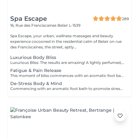
Spa Escape
289
16, Rue des Franciscaines
Belair L-1539
Spa Escape, your urban, wellness massages and beauty
experience cocooned in the residential calm of Belair on rue
des Franciscaines, the street, aptly...
Luxurious Body Bliss
Luxurious Bliss: The results are amazing! A lightly perfumed, deep exfoliating body scrub, gets rid of tired, dry, flaky old skin and leaves your body feeling intensely hydrated and velvety-smooth. This is followed by an aromatic oil massage leaving you rejuvenated and relaxed.
Fatigue & Pain Release
This moment of bliss commences with an aromatic foot bath and exfoliation. A mix of relaxing massage and acupressure release of the neck, shoulders, back and legs. Reflexology to the hands and feet, and a scalp conditioning massage treatment finish this ritual.
De-Stress Body & Mind
Commencing with an aromatic foot bath to promote stress release and relaxation we continue with a one hour relaxing massage with soothing essential oils specifically chosen to leave the world behind and focus on bringing harmony to the body and mind. A hydrating facial mask and an acupressure face and scalp massage to stimulate oxygen flow is the menu for the day.