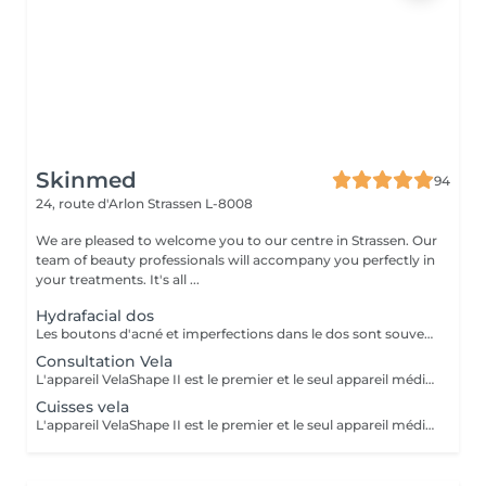
Skinmed
94
24, route d'Arlon
Strassen L-8008
We are pleased to welcome you to our centre in Strassen. Our
team of beauty professionals will accompany you perfectly in
your treatments. It's all ...
Hydrafacial dos
Les boutons d'acné et imperfections dans le dos sont souvent présents chez les adolescents, jeunes adultes ou encore chez les personnes présentant des problèmes hormonaux. Leur apparition s'explique par le même phénomène que les imperfections du visage : une accumulation de sébum, peaux mortes, et une inflammation. HydraFacial est le seul traitement utilisant une technologie brevetée pour nettoyer, éliminer et hydrater. Les super sérums HydraFacial contiennent des ingrédients nutritifs pour une peau plus belle immédiatement. Le résultat : un nettoyage profond de la peau, une réhydratation, et une diminution des imperfections. Ce soin est composé d'un nettoyage, d'une exfoliation douce, d'une extraction et d'antioxydants.
Consultation Vela
L'appareil VelaShape II est le premier et le seul appareil médical qui a fait ses preuves en remodelage corps. Le VelaShape II est une technologie qui combine le palper-rouler à des radiofréquences et à de la lumière infrarouge. Le palper-rouler « casse » les capitons graisseux et stimule la circulation sanguine et le drainage lymphatique. Quant aux radiofréquences et à la lumière infrarouge, elles agissent dans les couches profondes de la peau, soit l'hypoderme et le derme où l'on retrouve les cellules adipeuses et les fibres de collagène. Les radiofréquences et la lumière infrarouge activent le métabolisme des cellules graisseuses pour en diminuer la grosseur tout en stimulant la contraction et la production des fibres de collagène. L'objectif est de chauffer les graisses afin de récupérer la fermeté et l'aspect lisse de la peau. Un ensemble de 10 séances rapprochées sont nécessaires pour atteindre un résultat optimal. Après cette phase il faut maintenir le résultat obtenu par des séances d'entretien tous les 2 mois. Nous vous proposons une séance de Velashape à partir de 60€ selon la zone à traiter. Contre-indications : porteurs de stimulateur cardiaque ou prothèse métallique, diabétiques, preneurs d'anti- coagulants, enceinte ou allaitante, maladies veineuses, infiltration, tumeur cancéreuse
Cuisses vela
L'appareil VelaShape II est le premier et le seul appareil médical qui a fait ses preuves en remodelage corps. Le VelaShape II est une technologie qui combine le palper-rouler à des radiofréquences et à de la lumière infrarouge. Le palper-rouler « casse » les capitons graisseux et stimule la circulation sanguine et le drainage lymphatique. Quant aux radiofréquences et à la lumière infrarouge, elles agissent dans les couches profondes de la peau, soit l'hypoderme et le derme où l'on retrouve les cellules adipeuses et les fibres de collagène. Les radiofréquences et la lumière infrarouge activent le métabolisme des cellules graisseuses pour en diminuer la grosseur tout en stimulant la contraction et la production des fibres de collagène. L'objectif est de chauffer les graisses afin de récupérer la fermeté et l'aspect lisse de la peau. Un ensemble de 10 séances rapprochées sont nécessaires pour atteindre un résultat optimal. Après cette phase il faut maintenir le résultat obtenu par des séances d'entretien tous les 2 mois. Nous vous proposons une séance de Velashape à partir de 60€ selon la zone à traiter. Contre-indications : porteurs de stimulateur cardiaque ou prothèse métallique, diabétiques, preneurs d'anti- coagulants, enceinte ou allaitante, maladies veineuses, infiltration, tumeur cancéreuse