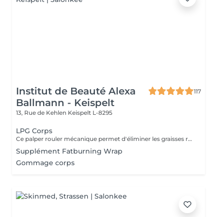
Institut de Beauté Alexa
117
Ballmann - Keispelt
13, Rue de Kehlen
Keispelt L-8295
LPG Corps
Ce palper rouler mécanique permet d'éliminer les graisses résistantes à l'exercice physique et aux régimes grâce à la technologie Lipomassage. En bref il permet de : DESTOCKER, RAFFERMIR, RESCULPTER, LISSER
Supplément Fatburning Wrap
Gommage corps