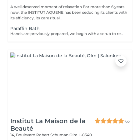
A well deserved moment of relaxation For more than 6 years
now, the INSTITUT AQUENE has been seducing its clients with
its efficiency, its care ritual...
Paraffin Bath
Hands are previously prepared, we begin with a scrub to remove dead skin, followed by a thick cream. With the heat of the paraffi,, the blood circulation is activated and allows you to enter the active cream deep principles, reducing dryness and rough skin and thus providing greater softness and hydration to the skin and more mobility of joints.
Institut La Maison de la
165
Beauté
14, Boulevard Robert Schuman
Olm L-8340