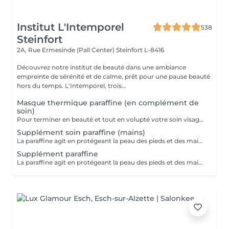
Institut L'Intemporel
538
Steinfort
2A, Rue Ermesinde (Pall Center)
Steinfort L-8416
Découvrez notre institut de beauté dans une ambiance
empreinte de sérénité et de calme, prêt pour une pause beauté
hors du temps. L'Intemporel, trois...
Masque thermique paraffine (en complément de
soin)
Pour terminer en beauté et tout en volupté votre soin visage, nous vous proposons le 'double masque '. Cela consiste en une application d'un masque crème bourré d'actifs hydratants/régénérants/anti-âge ou anti-oxydants suivi d'un bain de paraffine tiède. Ceci permet la pénétration intégrale du masque crème grâce à la chaleur de la paraffine et un fin de soin en douceur grâce aux actifs de la paraffine adoucissants et calmants. Une véritable sensation de détente.
Supplément soin paraffine (mains)
La paraffine agit en protégeant la peau des pieds et des mains contre les agressions extérieures. Sa capacité de rétention d'eau favorise l'hydratation de la peau. Le traitement à la paraffine est idéal pour avoir des membres lisses. En effet, ce produit procure un effet rajeunissant à la peau, en plus de l'adoucir. Uniquement avec un service de manucurie effectué à l'institut le même jour
Supplément paraffine
La paraffine agit en protégeant la peau des pieds et des mains contre les agressions extérieures. Sa capacité de rétention d'eau favorise l'hydratation de la peau. Le traitement à la paraffine est idéal pour avoir des membres lisses. En effet, ce produit procure un effet rajeunissant à la peau, en plus de l'adoucir. Uniquement avec un service de beauté des pieds ou de pédicurie effectué à l'institut le même jour