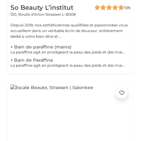
So Beauty L’institut
595
130, Route d'Arlon
Strassen L-8008
Depuis 2019, nos esthéticiennes qualifiées et passionnées vous
accueillent dans un véritable écrin de douceur, entièrement
dédié à votre bien-être et ...
+ Bain de paraffine (mains)
La paraffine agit en protégeant la peau des pieds et des mains contre les agressions extérieures. Sa capacité de rétention d'eau favorise l'hydratation de la peau. Le traitement à la paraffine est idéal pour avoir des membres lisses. En effet, ce produit procure un effet rajeunissant à la peau, en plus de l'adoucir. Ce traitement est ainsi surtout recommandé à toute personne ayant la peau sèche.
+ Bain de Paraffine
La paraffine agit en protégeant la peau des pieds et des mains contre les agressions extérieures. Sa capacité de rétention d'eau favorise l'hydratation de la peau. Le traitement à la paraffine est idéal pour avoir des membres lisses. En effet, ce produit procure un effet rajeunissant à la peau, en plus de l'adoucir. Ce traitement est ainsi surtout recommandé à toute personne ayant la peau sèche.