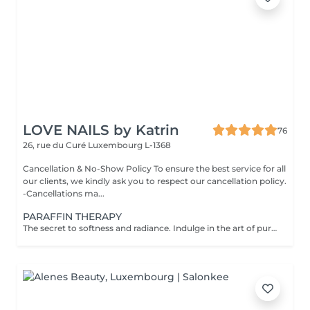
LOVE NAILS by Katrin
76
26, rue du Curé
Luxembourg L-1368
Cancellation & No-Show Policy To ensure the best service for all
our clients, we kindly ask you to respect our cancellation policy.
-Cancellations ma...
PARAFFIN THERAPY
The secret to softness and radiance. Indulge in the art of pure rejuvenation with our Paraffin Therapy a deeply nourishing ritual designed to restore silky smoothness and elegant suppleness to your hands or feet. Your experience includes: Refining scrub gently polishes and renews the skin's texture Nourishing cream massage envelops your skin in moisture and relaxation Warm paraffin cocoon seals in hydration while improving circulation and elasticity The result: Satin-soft skin, restored comfort, and a youthful glow that lasts. Perfect as a standalone treatment or the ultimate finishing touch to your manicure or pedicure. A moment of warmth, luxury, and renewal your skin deserves nothing less. Recommended Frequency: For beautifully soft, hydrated skin, enjoy one paraffin therapy session per week for the first few treatments, then every 23 weeks to maintain lasting smoothness and radiance. Contraindications: Not recommended in case of open wounds, inflammation, skin irritation, or infection. Always ensure the skin is healthy and comfortable before treatment.