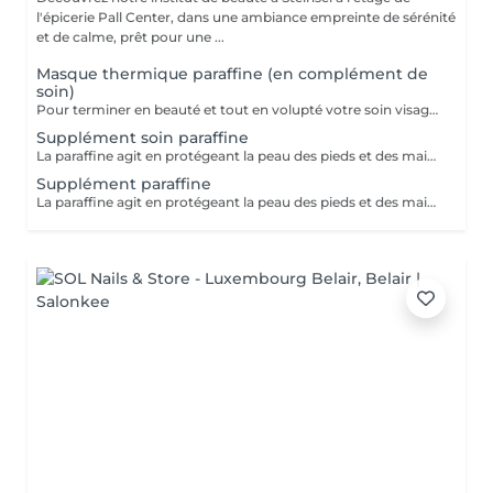
l'épicerie Pall Center, dans une ambiance empreinte de sérénité
et de calme, prêt pour une ...
Masque thermique paraffine (en complément de
soin)
Pour terminer en beauté et tout en volupté votre soin visage, nous vous proposons le 'double masque '. Cela consiste en une application d'un masque crème bourré d'actifs hydratants/régénérants/anti-âge ou anti-oxydants suivi d'un bain de paraffine tiède. Ceci permet la pénétration intégrale du masque crème grâce à la chaleur de la paraffine et une fin de soin en douceur grâce aux actifs de la paraffine adoucissants et calmants. Une véritable invitation à la détente.
Supplément soin paraffine
La paraffine agit en protégeant la peau des pieds et des mains contre les agressions extérieures. Sa capacité de rétention d'eau favorise l'hydratation de la peau. Le traitement à la paraffine est idéal pour avoir des membres lisses. En effet, ce produit procure un effet rajeunissant à la peau, en plus de l'adoucir. Uniquement avec un service de manucurie effectué à l'institut le même jour
Supplément paraffine
La paraffine agit en protégeant la peau des pieds et des mains contre les agressions extérieures. Sa capacité de rétention d'eau favorise l'hydratation de la peau. Le traitement à la paraffine est idéal pour avoir des membres lisses. En effet, ce produit procure un effet rajeunissant à la peau, en plus de l'adoucir. Uniquement avec un service de beauté des pieds ou de pédicurie effectué à l'institut le même jour