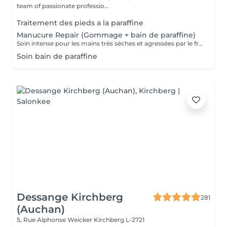
team of passionate professio...
Traitement des pieds a la paraffine
Manucure Repair (Gommage + bain de paraffine)
Soin intense pour les mains très sèches et agressées par le froid ou les produits. Comprend le limage des ongles, la pousse et la coupe des cuticules, gommage, masque à la paraffine de 10 minutes et massage avec une crème de soin. Application d'une base transparente si désirée.
Soin bain de paraffine
Dessange Kirchberg
281
(Auchan)
5, Rue Alphonse Weicker
Kirchberg L-2721