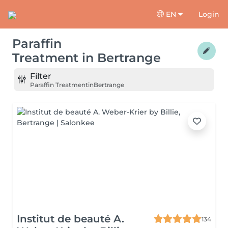
EN
Login
Paraffin
Treatment
in
Bertrange
Filter
Paraffin Treatment
in
Bertrange
Institut de beauté A.
134