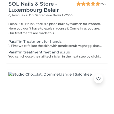
SOL Nails & Store -
253
Luxembourg Belair
6, Avenue du Dix Septembre
Belair L-2550
Salon SOL' Nails&Store is a place built by women for women.
Here you don't have to explain yourself. Come in as you are.
Our treatments are made to s...
Paraffin Treatment for hands
1. First we exfoliate the skin with gentle scrub Vagheggi (based on brown sugar and ground coffee that have an exfoliating effect; also it includes detoxifying green clay) 2. After, we apply hydrating cream Vagheggi (that includes coconut oil and cocoa butter, vitamin E and moisturising hyaluronic acid) - it's amazing for nourishing and hydrating. 3. The last step is the paraffin wax itself. You gently dip a few times your hand into the warm melted paraffin. It builds up a thick, warm "glove" of wax. 4. Once the wax layers are set, the hand is wrapped in a protective plastic liner and then placed into a soft glove. This insulates the heat and allows the moisture to be absorbed. For 15-20 min you have time to rest and relax. 5. The final step is to remove everything and your hands are ready, fully nourished. Depending on your skin and desire, you can repeat this treatment 2-4 time once a week or 2 weeks to get a cumulative effect. Advantages: Deeply nourishes dry skin, restores elasticity, and provides a "velvet skin" effect. Ideal after winter.
Paraffin treatment feet and scrub
You can choose the nail technician in the next step by clicking "Select employee". 1. First we exfoliate the skin with gentle scrub Vagheggi (based on brown sugar and ground coffee that have an exfoliating effect; also it includes detoxifying green clay) 2. After, we apply hydrating cream Vagheggi (that includes coconut oil and cocoa butter, vitamin E and moisturising hyaluronic acid) - it's amazing for nourishing and hydrating. 3. The last step is the paraffin wax itself. You gently dip a few times your foot into the warm melted paraffin. It builds up a thick, warm "glove" of wax. 4. Once the wax layers are set, the foot is wrapped in a protective plastic liner and then placed into a soft glove. This insulates the heat and allows the moisture to be absorbed. For 15-20 min you have time to rest and relax. 5. The final step is to remove everything and your feet are ready, fully nourished. Depending on your skin and desire, you can repeat this treatment 2-4 time once a week or 2 weeks to get a cumulative effect. Advantages: Deeply nourishes dry skin, restores elasticity, and provides a "velvet skin" effect. Ideal after winter.