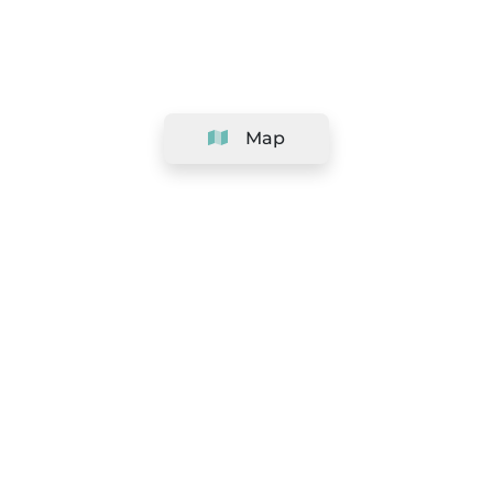
Map
Company
Support
Team
&
Careers
Information for salons
Legal