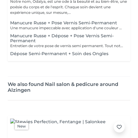
Notre nom, Ôdalya, est une ode à la beauté et au bien-être, une
poésie du corps et de l'esprit. Chaque soin devient une
expérience unique, sur mesure,...
Manucure Russe + Pose Vernis Semi-Permanent
Une manucure impeccable avec application d'une couleur au choix. La couleur est appliquée sous la cuticule, ce qui permet une repousse moins visible. Tout notre matériel est à usage unique et/ou stérilisé pour garantir une hygiène irréprochable durant votre prestation.
Manucure Russe + Dépose + Pose Vernis Semi-
Permanent
Entretien de votre pose de vernis semi permanent. Tout notre matériel est à usage unique et/ou stérilisé pour garantir une hygiène irréprochable durant votre prestation.
Dépose Semi-Permanent + Soin des Ongles
We also found Nail salon & pedicure around
Alzingen
New