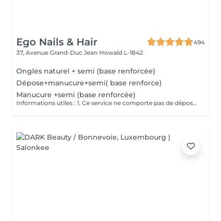
Ego Nails & Hair
494
37, Avenue Grand-Duc Jean
Howald L-1842
Ongles naturel + semi (base renforcée)
Dépose+manucure+semi( base renforce)
Manucure +semi (base renforcée)
Informations utiles : 1. Ce service ne comporte pas de dépose vos ongles doivent être nu pour ce service si vos ongles nécessite une dépose veuillez choisir la dépose adéquate merci. 2. Ce service ne comporte pas de French ni de Nails si vous en souhaitez il vous suffit de vous rendre dans la rubrique Nails art pour en ajouter merci. Description de la prestation : - Traitement des cuticules - limage des ongles - pose d'un Semi Permanent (1 couleur )