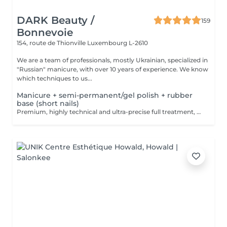
DARK Beauty /
159
Bonnevoie
154, route de Thionville
Luxembourg L-2610
We are a team of professionals, mostly Ukrainian, specialized in
"Russian" manicure, with over 10 years of experience. We know
which techniques to us...
Manicure + semi-permanent/gel polish + rubber
base (short nails)
Premium, highly technical and ultra-precise full treatment, performed mainly with an e-file to achieve a perfectly clean nail contour and apply the polish as close as possible, even slightly under the cuticle. This technique helps visually delay the regrowth by around 10 days. Visual result: -Extremely well-groomed nails, clean contours, flawless shape -Instagram / photo studio effect: neat, precise, with no visible dry skin We also include a rubber base, recommended for short nails in good condition. A perfect solution for flawless and long-lasting nails: -The average durability is 4 weeks!! Service content -> 80€ : -Removal of old semi-permanent and/or gel (if needed, already include in this price/service) -Very meticulous preparation of the nail plate -Removal of dead skin -Shape and file nails -Gentle cuticle care -Rubber base -Application of semi-permanent nail polish -Application of cuticle oil and hand cream Optional : -Price per nail extension on up to 5 nails (if so please book "WITH simple design") +3€/nail -Price per nail for nail art on up to 5 nails (if so please book "WITH simple design") +3€/nail -Price for simple design (French, Chrome, Baby Boomer, Cat Eyes, Stickers, Foil) 6-10 nails -> +20€ -Price for complex design (3D, Hand drawings, Stamping, French with Chrome, Baby Boomer with Chrome, French with Cat Eyes) 6-10 nails -> +30€