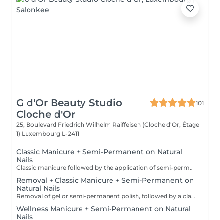
G d'Or Beauty Studio
101
Cloche d'Or
25, Boulevard Friedrich Wilhelm Raiffeisen (Cloche d'Or, Étage
1)
Luxembourg L-2411
Classic Manicure + Semi-Permanent on Natural
Nails
Classic manicure followed by the application of semi-permanent polish. Ideal for long-lasting colour with a natural finish. Includes removal of classic nail polish but does not include removal of gel or semi-permanent polish.
Removal + Classic Manicure + Semi-Permanent on
Natural Nails
Removal of gel or semi-permanent polish, followed by a classic manicure and application of new semi-permanent polish. Recommended when semi-permanent polish is already present.
Wellness Manicure + Semi-Permanent on Natural
Nails