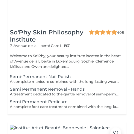
So'Phy Skin Philosophy
408
Institute
7, Avenue de la Liberté
Gare L-1931
Welcome to So'Phy, your beauty institute located in the heart
of Avenue de la Liberté in Luxembourg. Sophie, Clémence,
Mélissa and Gwen are delighted...
Semi-Permanent Nail Polish
A complete manicure combined with the long-lasting wear of semi-permanent nail polish. The treatment begins with full nail preparation, including shaping, cuticle care and preparation of the natural nail to ensure a clean and long-lasting result. The semi-permanent polish is then applied to provide a glossy, elegant and durable finish. Nails look neat and refined, with long-lasting wear for several weeks. Ideal for combining beauty, comfort and everyday practicality.
Semi Permanent Removal - Hands
A treatment dedicated to the gentle removal of semi-permanent nail polish, carried out with care to preserve the quality of the natural nail. The removal is followed by nail shaping and cuticle care to restore a clean and well-groomed result. A protective base is then applied to strengthen the nail, completed with a nourishing oil to hydrate and enhance the cuticles. Nails are left clean, cared for and protected. Ideal for taking a break while maintaining healthy nails. This service is only available for semi-permanent nail polish applied at the institute.
Semi Permanent Pedicure
A complete foot care treatment combined with the long-lasting wear of semi-permanent nail polish. The treatment begins with nail preparation, including cuticle care, shaping and callus care if needed, to ensure a clean and well-groomed result. The semi-permanent polish is then applied to provide a glossy, elegant and durable finish. Feet look neat and perfectly cared for, with long-lasting results that remain flawless for several weeks. Ideal for maintaining clean, comfortable and elegant feet every day.