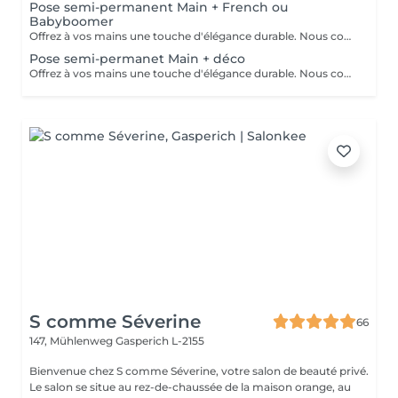
Pose semi-permanent Main + French ou
Babyboomer
Offrez à vos mains une touche d'élégance durable. Nous commençons par une manucure soignée : mise en forme des ongles, entretien des cuticules et préparation de la surface pour un rendu impeccable. Ensuite, place à la pose de vernis semi-permanent : une application professionnelle qui assure une couleur brillante, uniforme et sans écaillement. Que vous préfériez un look naturel, intemporel ou tendance, vos ongles resteront sublimes et éclatants au quotidien.
Pose semi-permanet Main + déco
Offrez à vos mains une touche d'élégance durable. Nous commençons par une manucure soignée : mise en forme des ongles, entretien des cuticules et préparation de la surface pour un rendu impeccable. Ensuite, place à la pose de vernis semi-permanent : une application professionnelle qui assure une couleur brillante, uniforme et sans écaillement. Que vous préfériez un look naturel, intemporel ou tendance, vos ongles resteront sublimes et éclatants au quotidien.
S comme Séverine
66
147, Mühlenweg
Gasperich L-2155
Bienvenue chez S comme Séverine, votre salon de beauté privé.
Le salon se situe au rez-de-chaussée de la maison orange, au