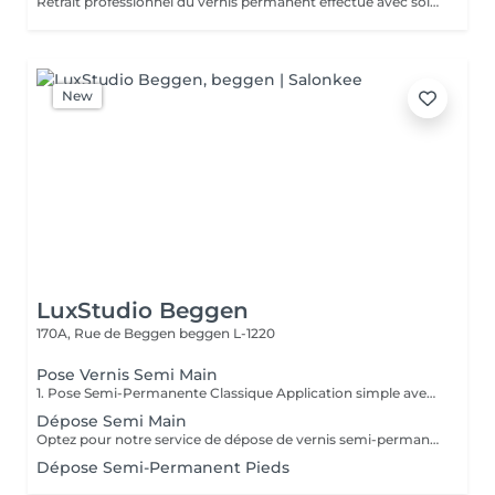
Retrait professionnel du vernis permanent effectué avec soin afin de préserver l'ongle naturel. Le service comprend la manucure russe, la mise en forme de l'ongle et une pose de vernis traditionnel transparent, pour une finition propre, soignée et naturelle.
New
LuxStudio Beggen
170A, Rue de Beggen
beggen L-1220
Pose Vernis Semi Main
1. Pose Semi-Permanente Classique Application simple avec une fine couche de base. Idéale pour celles qui souhaitent de la couleur, de la brillance et un léger renfort. Tenue moyenne 2 semaines. 2. Pose Semi + Renfort Combinaison d'une base classique avec une couche de renfort. Offre une meilleure résistance que le semi-permanent classique, parfaite pour les ongles naturels. Moyenne Tenue de 2 à 3 semaines. 3. Pose Semi + Fiber Ultra Base classique combinée à un gel enrichi en fibres, idéale pour les ongles fragiles ou nécessitant un renforcement supplémentaire. Tenue Moyenne 3 à 4 semaines.
Dépose Semi Main
Optez pour notre service de dépose de vernis semi-permanent avec 4 options adaptées à vos besoins : 1. Dépose simple : Retrait de l'ancien vernis semi-permanent.
Dépose Semi-Permanent Pieds