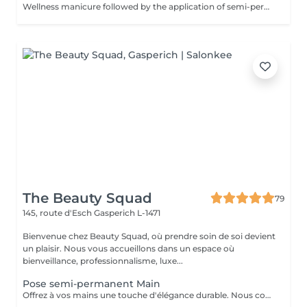
Wellness manicure followed by the application of semi-permanent polish. Ideal for long-lasting colour with a natural finish. Includes removal of classic nail polish but does not include removal of gel or semi-permanent polish.
The Beauty Squad
79
145, route d'Esch
Gasperich L-1471
Bienvenue chez Beauty Squad, où prendre soin de soi devient
un plaisir. Nous vous accueillons dans un espace où
bienveillance, professionnalisme, luxe...
Pose semi-permanent Main
Offrez à vos mains une touche d'élégance durable. Nous commençons par une manucure soignée : mise en forme des ongles, entretien des cuticules et préparation de la surface pour un rendu impeccable. Ensuite, place à la pose de vernis semi-permanent : une application professionnelle qui assure une couleur brillante, uniforme et sans écaillement. Que vous préfériez un look naturel, intemporel ou tendance, vos ongles resteront sublimes et éclatants au quotidien.