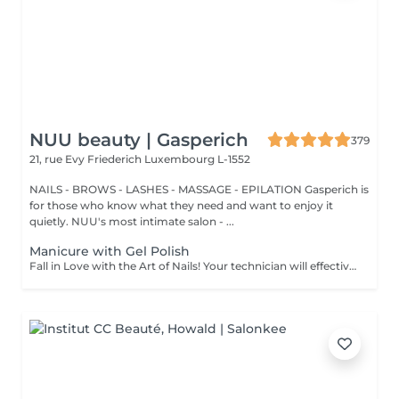
NUU beauty | Gasperich
379
21, rue Evy Friederich
Luxembourg L-1552
NAILS - BROWS - LASHES - MASSAGE - EPILATION Gasperich is
for those who know what they need and want to enjoy it
quietly. NUU's most intimate salon - ...
Manicure with Gel Polish
Fall in Love with the Art of Nails! Your technician will effectively remove dead skin cells, shape and file nails, and buff the outer surface. Semi-permanent (gel) polish is applied. It looks like regular nail polish, but stays on your nails much longer. Fantastic, isn't it? It is drying in a led lamp and lasts for weeks. Our masters do edged, hardware, or combined manicure. How is manicure with semi-permanent nail polish done? - removal of an old semi-permanent (gel) if needed - rough skin is removed - the shape of the nail plate is corrected - the cuticle and side ridges are corrected - semi-permanent (gel) polish is applied - cuticle oil and hand cream are applied *Please note that if semipermanent nail polish without manicure is chosen, rough skin, cuticle and side ridges won't be removed. Age restrictions: recommended to do from 16 years. Post procedure recommendations: there are no post recommendations for this procedure. Frequency: once in 3 weeks.