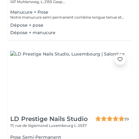
147 Muhlenweg, L-2155 Gasp...
Manucure + Pose
Notre manucure semi permanent combine longue tenue et soin des ongles. Nous utilisons des produits Vegan et appliquons une base protéinée qui renforce et protège vos ongles impeccable de 2 à 3 semaines.
Dépose + pose
Dépose + manucure
LD Prestige Nails Studio
59
17, rue de Sigismond
Luxembourg L-2537
Pose Semi-Permanent