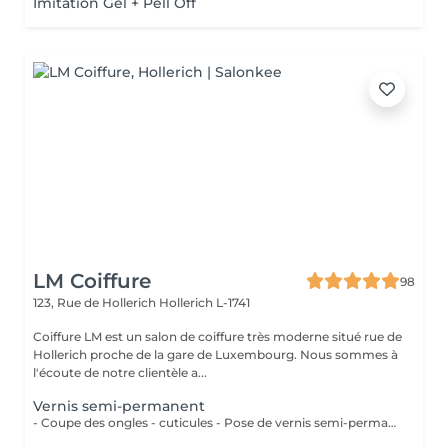
Imitation Gel + Pell Off
LM Coiffure
98
123, Rue de Hollerich
Hollerich L-1741
Coiffure LM est un salon de coiffure très moderne situé rue de
Hollerich proche de la gare de Luxembourg. Nous sommes à
l'écoute de notre clientèle a...
Vernis semi-permanent
- Coupe des ongles - cuticules - Pose de vernis semi-permanent couleur ( Si vous voulez une french, veuillez svp cocher l'onglet french en plus) -Dépose du vernis semi-permanent - Manucure combinée - soin des ongles