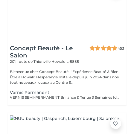
Concept Beauté - Le
453
Salon
201, route de Thionville
Howald L-5885
Bienvenue chez Concept Beauté L'Expérience Beauté & Bien-
Être à Howald Hesperange Installé depuis juin 2024 dans nos
tout nouveaux locaux au Centre S...
Vernis Permanent
VERNIS SEMI-PERMANENT Brillance & Tenue 3 Semaines Idéal pour celles qui veulent une manucure impeccable sans abîmer leurs ongles naturels, le vernis semi-permanent ProNails assure une brillance éclatante et une tenue longue durée. Pourquoi choisir le semi-permanent ? Séchage immédiat sous lampe LED Jusqu'à 3 semaines de tenue sans s'écailler Large choix de couleurs tendances Dépose rapide et en douceur Disponible pour les mains & les pieds pour une mise en beauté complète. ONGLES PARFAITS AVEC PRONAILS EXPERTISE & QUALITÉ PROFESSIONNELLE Dans notre institut, nous vous offrons un service onglerie haut de gamme, réalisé avec les produits de la marque ProNails, reconnue pour sa qualité et sa tenue exceptionnelle. Nos expertes en onglerie, dont certaines sont également formatrices en prothésie ongulaire dans notre centre de formation Concept Beauté Distribution, sauront vous conseiller et sublimer vos ongles avec professionnalisme.