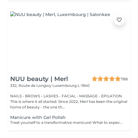
NUU beauty | Merl
788
332, Route de Longwy
Luxembourg L-1940
NAILS - BROWS - LASHES - FACIAL - MASSAGE - EPILATION
This is where it all started. Since 2022, Merl has been the original
home of beauty - the one th...
Manicure with Gel Polish
Treat yourself to a transformative manicure! What to expect: - old polish is removed as a bonus - rough skin is removed - nails are shaped - cuticles and side ridges are polished - reinforcement is performed if chosen - semi-permanent polish is applied - cuticle oil and hand cream are applied Age: 16+ Frequency: every 3 weeks for best results. *Removal of old semi-permanent polish is included with the manicure. If you want a separate removal appointment, we charge €20 for the careful process that protects your nails. For the manicure, we leave a thin layer of old polish under the new layer to enhance the durability of the semi-permanent polish. *Please note that if semipermanent nail polish without manicure is chosen, rough skin, cuticle and side ridges won't be removed.